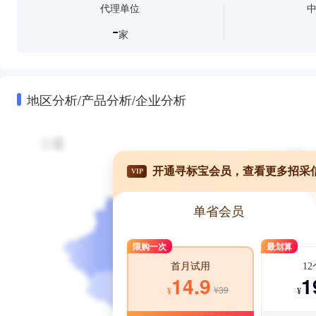
代理单位
-
家
地区分析/产品分析/企业分析
开通寻标宝会员，查看更多招采
VIP
单省会员
限购一次
最划算
1
首月试用
1
14.9
¥39
¥
¥