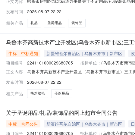
哈密市伊州区城北街道办事处关于圣诞用品/礼品/装饰品的网上
正文内容：
哈密市伊州区城北街道办事处关于圣诞用品/礼品/装饰品的网上
发布时间：
2026-08-07 22:22
划文号:采购计划金额（元）:项目所在行政区划编码:650
相关产品：
礼品
圣诞用品
装饰品
乌鲁木齐高新技术产业开发区(乌鲁木齐市新市区)三工
中标｜中标通知
新疆维吾尔自治区｜乌鲁木齐市｜新市区
政
项目编号：
2241101000029680705
招标单位：
(乌鲁木齐市新市
乌鲁木齐高新技术产业开发区（乌鲁木齐市新市区）三工街道办
正文内容：
结果公示如下：一、项目信息项目名称:乌鲁木齐高新技术
发布时间：
2026-08-07 22:22
号:2241101000029680705项目联系人:娜迪拉·肉
相关产品：
热熔胶枪
圣诞用品
关于圣诞用品/礼品/装饰品的网上超市合同公告
中标｜合同公告
新疆维吾尔自治区｜乌鲁木齐市｜新市区
日
项目编号：
2241101000029680705
招标单位：
(乌鲁木齐市新市