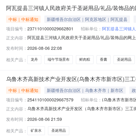
阿瓦提县三河镇人民政府关于圣诞用品/礼品/装饰品
中标｜中标通知
新疆维吾尔自治区｜阿克苏地区｜阿瓦提县
项目编号：
2371101000029662801
招标单位：
阿瓦提县三河镇人
阿瓦提县三河镇人民政府关于圣诞用品/礼品/装饰品的网上超市
正文内容：
提县三河镇人民政府关于圣诞用品/礼品/装饰品的网上超市采购项目
发布时间：
2026-08-06 22:08
金额（元）:项目所在行政区划编码:652928项目所在
相关产品：
龙舟
端午节场景布
鲜肉粽
香囊
圣诞用品
乌鲁木齐高新技术产业开发区(乌鲁木齐市新市区)三工
中标｜中标通知
新疆维吾尔自治区｜乌鲁木齐市｜新市区
政
项目编号：
2541101000029667579
招标单位：
(乌鲁木齐市新市
乌鲁木齐高新技术产业开发区（乌鲁木齐市新市区）三工街道办
正文内容：
结果公示如下：一、项目信息项目名称:乌鲁木齐高新技术
发布时间：
2026-08-06 21:59
号:2541101000029667579项目联系人:吴艳莉
相关产品：
矿泉水
圣诞用品