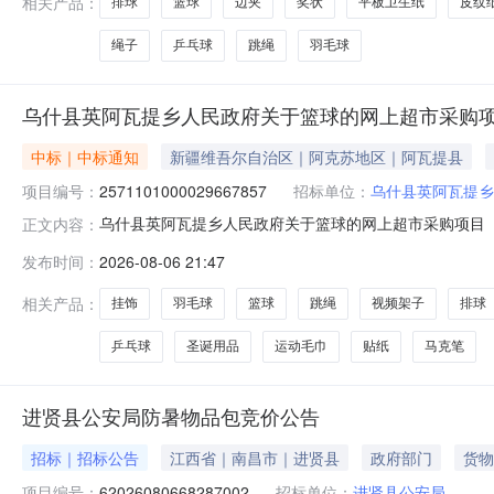
相关产品：
排球
篮球
边夹
奖状
平板卫生纸
皮纹
绳子
乒乓球
跳绳
羽毛球
乌什县英阿瓦提乡人民政府关于篮球的网上超市采购
中标｜中标通知
新疆维吾尔自治区｜阿克苏地区｜阿瓦提县
项目编号：
2571101000029667857
招标单位：
乌什县英阿瓦提乡
乌什县英阿瓦提乡人民政府关于篮球的网上超市采购项目（项目
正文内容：
人民政府关于篮球的网上超市采购项目采购项目项目编号:2571
发布时间：
2026-08-06 21:47
区划编码:652927项目所在行政区划名称:新疆维吾尔
相关产品：
挂饰
羽毛球
篮球
跳绳
视频架子
排球
乒乓球
圣诞用品
运动毛巾
贴纸
马克笔
进贤县公安局防暑物品包竞价公告
招标｜招标公告
江西省｜南昌市｜进贤县
政府部门
货物
项目编号：
62026080668287002
招标单位：
进贤县公安局