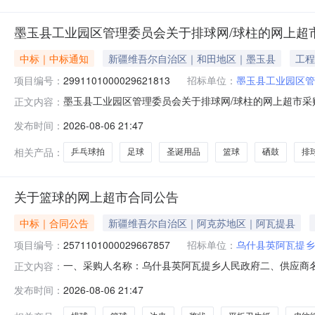
墨玉县工业园区管理委员会关于排球网/球柱的网上超
中标｜中标通知
新疆维吾尔自治区｜和田地区｜墨玉县
工程
项目编号：
2991101000029621813
招标单位：
墨玉县工业园区管
墨玉县工业园区管理委员会关于排球网/球柱的网上超市采购项
正文内容：
园区管理委员会关于排球网/球柱的网上超市采购项目采购项目项目编
发布时间：
2026-08-06 21:47
项目所在行政区划编码:653222项目所在行政区划名称
相关产品：
乒乓球拍
足球
圣诞用品
篮球
硒鼓
排
关于篮球的网上超市合同公告
中标｜合同公告
新疆维吾尔自治区｜阿克苏地区｜阿瓦提县
项目编号：
2571101000029667857
招标单位：
乌什县英阿瓦提乡
一、采购人名称：乌什县英阿瓦提乡人民政府二、供应商
正文内容：
2571101000029667857五、合同编号：11N105665
发布时间：
2026-08-06 21:47
2.001202402世达VB5065C-33排球世达/STARVB506