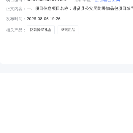
一、项目信息项目名称：进贤县公安局防暑物品包项目编号：6202608
正文内容：
购单位：进贤县公安局供应商规模要求：-供应商资质要求：
发布时间：
2026-08-06 19:26
用品/礼品/装饰品;颜色分类:【夏日清凉】NM15团购价
相关产品：
防暑降温礼盒
圣诞用品
NEW
HOT
5折起