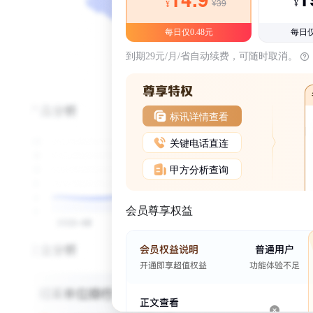
¥39
¥
¥
每日仅0.48元
每日仅
到期29元/月/省自动续费，可随时取消。
标讯详情查看
关键电话直连
甲方分析查询
会员尊享权益