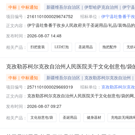
中标｜中标通知
新疆维吾尔自治区｜伊犁哈萨克自治州｜伊宁县
项目编号：
2161101000029674752
招标单位：
伊宁县吐鲁番于孜
伊宁县吐鲁番于孜乡人民政府关于圣诞用品/礼品/装饰品的网上
正文内容：
伊宁县吐鲁番于孜乡人民政府关于圣诞用品/礼品/装饰品的网上
发布时间：
2026-08-07 14:48
额（元）:项目所在行政区划编码:654021项目所在行政
相关产品：
扫把套装
LED灯泡
圣诞用品
拖把配件
无纺
克孜勒苏柯尔克孜自治州人民医院关于文化创意包/袋
中标｜中标通知
新疆维吾尔自治区｜克孜勒苏柯尔克孜自治州｜
项目编号：
2571101000029669319
招标单位：
克孜勒苏柯尔克孜
克孜勒苏柯尔克孜自治州人民医院关于文化创意包/袋的网上超
正文内容：
孜勒苏柯尔克孜自治州人民医院关于文化创意包/袋的网上超市采购
发布时间：
2026-08-07 09:27
划文号:采购计划金额（元）:项目所在行政区划编码:653
相关产品：
文化创意包/袋
圣诞用品
健身器材
充电款无绳跳