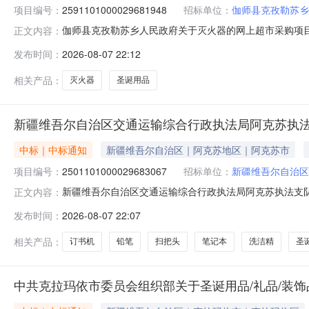
项目编号：
2591101000029681948
招标单位：
伽师县克孜勒苏乡
伽师县克孜勒苏乡人民政府关于灭火器的网上超市采购项目（项
正文内容：
乡人民政府关于灭火器的网上超市采购项目采购项目项目编号:2
发布时间：
2026-08-07 22:12
编码:653129项目所在行政区划名称:新疆维吾尔自治
相关产品：
灭火器
圣诞用品
新疆维吾尔自治区交通运输综合行政执法局阿克苏执法
中标｜中标通知
新疆维吾尔自治区｜阿克苏地区｜阿克苏市
项目编号：
2501101000029683067
招标单位：
新疆维吾尔自治区
新疆维吾尔自治区交通运输综合行政执法局阿克苏执法支队关于
正文内容：
如下：一、项目信息项目名称:新疆维吾尔自治区交通运输综合行
发布时间：
2026-08-07 22:07
项目联系人:温宿执法大队项目联系电话:/采购计划文号:采
相关产品：
订书机
铅笔
扫把头
笔记本
洗洁精
圣
中共克拉玛依市委员会组织部关于圣诞用品/礼品/装