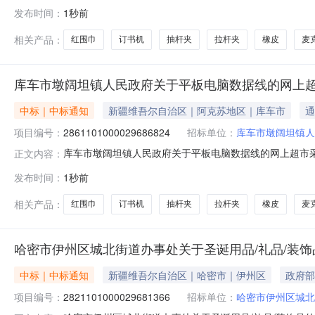
2861101000029686824五、合同编号：11NK46
发布时间：
1秒前
原/CHOSEALQS6303根1.002002002得胜TS-K301麦
相关产品：
红围巾
订书机
抽杆夹
拉杆夹
橡皮
麦
库车市墩阔坦镇人民政府关于平板电脑数据线的网上
中标｜中标通知
新疆维吾尔自治区｜阿克苏地区｜库车市
通
项目编号：
2861101000029686824
招标单位：
库车市墩阔坦镇人
库车市墩阔坦镇人民政府关于平板电脑数据线的网上超市采购项
正文内容：
阔坦镇人民政府关于平板电脑数据线的网上超市采购项目采购项目项目
发布时间：
1秒前
划金额（元）:项目所在行政区划编码:652923项目所在
相关产品：
红围巾
订书机
抽杆夹
拉杆夹
橡皮
麦
哈密市伊州区城北街道办事处关于圣诞用品/礼品/装
中标｜中标通知
新疆维吾尔自治区｜哈密市｜伊州区
政府部
项目编号：
2821101000029681366
招标单位：
哈密市伊州区城北