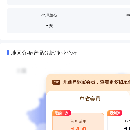
代理单位
-
家
地区分析/产品分析/企业分析
开通寻标宝会员，查看更多招采
VIP
单省会员
限购一次
最划算
1
首月试用
1
14.9