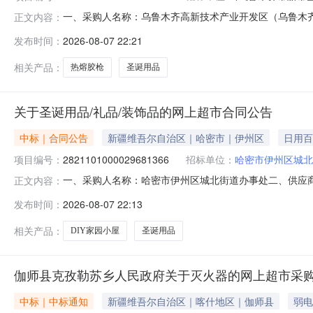
一、采购人名称：乌鲁木齐高新技术产业开发区（乌鲁木
正文内容：
产业开发区（乌鲁木齐市新市区）三工街道办事处网上超市项目四、采
发布时间：
2026-08-07 22:21
称规格型号单位数量单价(元)总价(元)1振丰小配饰圣诞用品/
相关产品：
热熔胶枪
圣诞用品
关于圣诞用品/礼品/装饰品的网上超市合同公告
中标｜合同公告
新疆维吾尔自治区｜哈密市｜伊州区
日用百
项目编号：
2821101000029681366
招标单位：
哈密市伊州区城北
一、采购人名称：哈密市伊州区城北街道办事处二、供应
正文内容：
四、采购项目编号：2821101000029681366五、合同
发布时间：
2026-08-07 22:13
工DIY家园小屋无品牌手工DIY家园小屋套20.0013
相关产品：
DIY家园小屋
圣诞用品
伽师县克孜勒苏乡人民政府关于灭火器的网上超市采
中标｜中标通知
新疆维吾尔自治区｜喀什地区｜伽师县
弱电