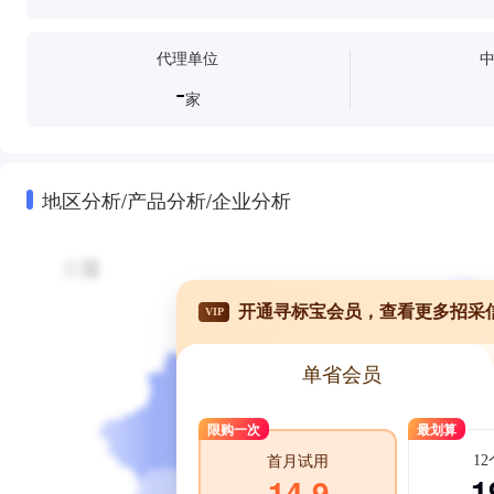
代理单位
-
家
地区分析/产品分析/企业分析
开通寻标宝会员，查看更多招采
VIP
单省会员
限购一次
最划算
1
首月试用
1
14.9