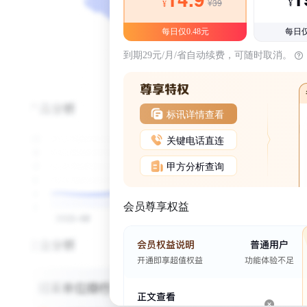
¥39
¥
¥
每日仅0.48元
每日仅
到期29元/月/省自动续费，可随时取消。
标讯详情查看
关键电话直连
甲方分析查询
会员尊享权益