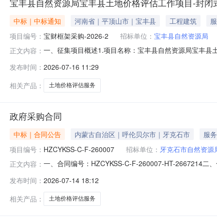
宝丰县自然资源局宝丰县土地价格评估工作项目-封闭
中标｜中标通知
河南省｜平顶山市｜宝丰县
工程建筑
服
项目编号：
宝财框架采购-2026-2
招标单位：
宝丰县自然资源局
一、征集项目概述1.项目名称：宝丰县自然资源局宝丰县土地
正文内容：
轩3.联系方式：65156594.联系地址：宝丰县为民路中段东
发布时间：
2026-07-16 11:29
一标段(包)最低入围分值:75.63序号入围供应商名称
相关产品：
土地价格评估服务
政府采购合同
中标｜合同公告
内蒙古自治区｜呼伦贝尔市｜牙克石市
服务
项目编号：
HZCYKSS-C-F-260007
招标单位：
牙克石市自然资源
一、合同编号：HZCYKSS-C-F-260007-HT-266
正文内容：
合同主体采购人（甲方）：牙克石市自然资源局地址：牙克石
发布时间：
2026-07-14 18:12
自治区呼伦贝尔市扎兰屯市繁荣街道天骄家园14号楼0101
相关产品：
土地价格评估服务