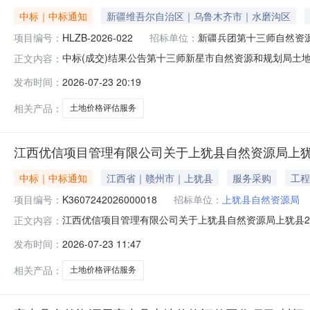
中标｜中标通知
新疆维吾尔自治区｜乌鲁木齐市｜水磨沟区
项目编号：
HLZB-2026-022
招标单位：
新疆兵团第十三师自然资
中标(成交)结果公告第十三师新星市自然资源和规划局土地价
正文内容：
价格评估项目三、中标（成交）信息1.中标结果：序号供
发布时间：
2026-07-23 20:19
青年路333号报价：330000（元）330000.0元87
相关产品：
土地价格评估服务
江西优信项目管理有限公司关于上犹县自然资源局上犹县
中标｜中标通知
江西省｜赣州市｜上犹县
服务采购
工程
项目编号：
K3607242026000018
招标单位：
上犹县自然资源局
江西优信项目管理有限公司关于上犹县自然资源局上犹县202
正文内容：
评估服务征集项目编号：K3607242026000018二
发布时间：
2026-07-23 11:47
围供应商及产品（服务）信息包号：1，分包名称：采购包1(
相关产品：
土地价格评估服务