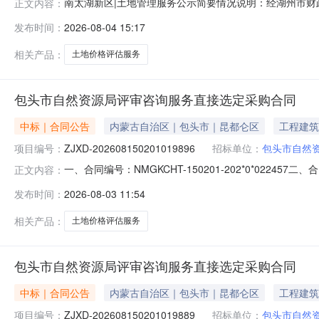
南太湖新区|土地管理服务公示简要情况说明：经湖州市财
正文内容：
有关资格条件公布如下，并公开征求意见。一、意见征询编
发布时间：
2026-08-04 15:17
现歧视性和倾向性条款；3、影响政府采购“公开、公平、公正
意见递交方式：书
相关产品：
土地价格评估服务
包头市自然资源局评审咨询服务直接选定采购合同
中标｜合同公告
内蒙古自治区｜包头市｜昆都仑区
工程建筑
项目编号：
ZJXD-202608150201019896
招标单位：
包头市自然
一、合同编号：NMGKCHT-150201-202*0*02245
正文内容：
市自然资源局评审咨询服务直接选定(土地评估费*月（昌
发布时间：
2026-08-03 11:54
33237*2供应商（乙方）：内蒙古昌信房地产土地资产评
相关产品：
土地价格评估服务
包头市自然资源局评审咨询服务直接选定采购合同
中标｜合同公告
内蒙古自治区｜包头市｜昆都仑区
工程建筑
项目编号：
ZJXD-202608150201019889
招标单位：
包头市自然