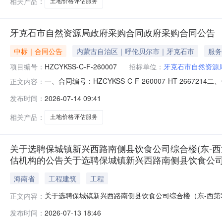
相关产品：
土地价格评估服务
牙克石市自然资源局政府采购合同政府采购合同公告
中标｜合同公告
内蒙古自治区｜呼伦贝尔市｜牙克石市
服务
项目编号：
HZCYKSS-C-F-260007
招标单位：
牙克石市自然资源
一、合同编号：HZCYKSS-C-F-260007-HT-266
正文内容：
合同主体采购人(甲方)：牙克石市自然资源局地址：牙克石市
发布时间：
2026-07-14 09:41
呼伦贝尔市扎兰屯市繁荣街道天骄家园14号楼01011号门市
相关产品：
土地价格评估服务
关于选聘保城镇新兴西路南侧县饮食公司综合楼(东-
估机构的公告关于选聘保城镇新兴西路南侧县饮食公司
海南省
工程建筑
工程
关于选聘保城镇新兴西路南侧县饮食公司综合楼（东-西第
正文内容：
镇新兴西路南侧县饮食公司综合楼（东-西第3间）、保亭
发布时间：
2026-07-13 18:46
源和规划局关于选聘保城镇新兴西路南侧县饮食公司综合楼