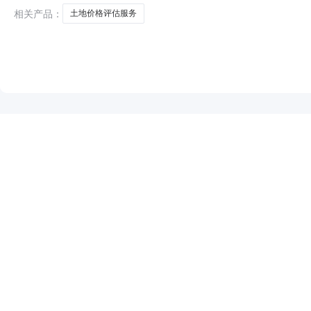
办理划拨转出让手续，我局拟开展保城镇新兴
相关产品：
土地价格评估服务
NEW
HOT
5折起
暂时没有搜索结果…