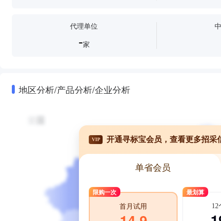
代理单位
-
家
地区分析/产品分析/企业分析
开通寻标宝会员，查看更多招采
VIP
单省会员
限购一次
最划算
1
首月试用
1
14.9