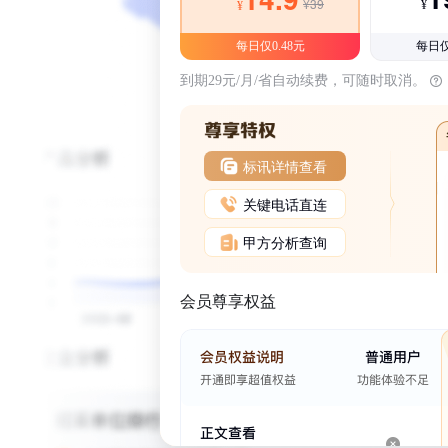
¥39
¥
¥
每日仅0.48元
每日仅
到期29元/月/省自动续费，可随时取消。
标讯详情查看
关键电话直连
甲方分析查询
会员尊享权益