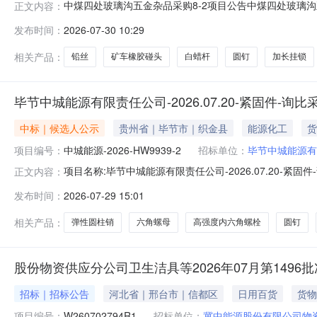
中煤四处玻璃沟五金杂品采购8-2项目公告中煤四处玻璃沟五金杂品采购
正文内容：
价截止时间2026-08-0309:30采购明细信息：物资编码物
发布时间：
2026-07-30 10:29
丝12#300公斤2026.8.44矿车橡胶碰头340×250×80mm70
相关产品：
铅丝
矿车橡胶碰头
白蜡杆
圆钉
加长挂锁
毕节中城能源有限责任公司-2026.07.20-紧固件-询
中标｜候选人公示
贵州省｜毕节市｜织金县
能源化工
货
项目编号：
中城能源-2026-HW9939-2
招标单位：
毕节中城能源有
项目名称:毕节中城能源有限责任公司-2026.07.20-紧固
正文内容：
包名称:毕节中城能源有限责任公司-2026.07.20-紧固
发布时间：
2026-07-29 15:01
人中标候选人名称:贵州飒拓机电设备有限公司第3中标候
相关产品：
弹性圆柱销
六角螺母
高强度内六角螺栓
圆钉
股份物资供应分公司卫生洁具等2026年07月第1496
招标｜招标公告
河北省｜邢台市｜信都区
日用百货
货物
项目编号：
W260702794R1
招标单位：
冀中能源股份有限公司物