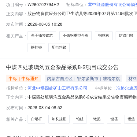
项目编号：
W260702794R2
招标单位：
冀中能源股份有限公司物
股份物资供应分公司卫生洁具等2026年07月第1496批次卫
正文内容：
开始时间2026-08-0600:00报名截止时间2026-08-
发布时间：
2026-08-05 10:28
100104684伸缩式马桶进水阀进水口4分可调节件6.00020
相关产品：
弹子插芯锁芯
不锈钢重型合页
铜球阀
防盗门锁
铁挂锁
配电箱锁
中煤四处玻璃沟五金杂品采购8-2项目成交公告
中标｜中标通知
内蒙古自治区｜鄂尔多斯市｜准格尔旗
材料
招标单位：
河北中煤四处矿山工程有限公司
中标单位：
准格尔旗恩
中煤四处玻璃沟五金杂品采购8-2成交结果公告物资编码物
正文内容：
3.4650000069.33.4653465369.30693069准格
发布时间：
2026-08-04 08:52
体工商户）13蒸馏水25L10桶84.15000000841.584.1
相关产品：
白蜡杆
加长挂锁
铅丝
锹把
键坯
铝垫