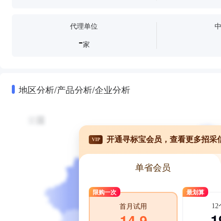
代理单位
-
家
地区分析/产品分析/企业分析
开通寻标宝会员，查看更多招采
VIP
单省会员
限购一次
最划算
1
首月试用
1
14.9