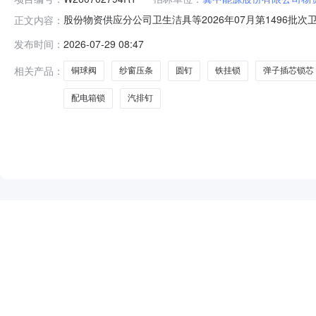
股份物资供应分公司卫生洁具等2026年07月第1496批次卫
正文内容：
开始时间2026-07-3000:00报名截止时间2026-08-
发布时间：
2026-07-29 08:47
100104684伸缩式马桶进水阀进水口4分可调节件6.00020
相关产品：
铜球阀
纱窗压条
圆钉
铁挂锁
弹子插芯锁芯
配电箱锁
汽排钉
NEW
HOT
5折起