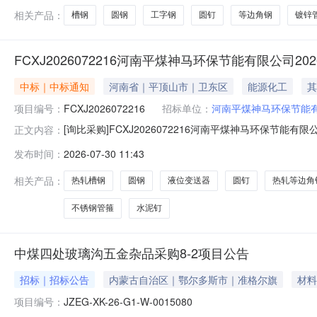
相关产品：
槽钢
圆钢
工字钢
圆钉
等边角钢
镀锌
FCXJ2026072216河南平煤神马环保节能有限公司2
中标｜中标通知
河南省｜平顶山市｜卫东区
能源化工
其
项目编号：
FCXJ2026072216
招标单位：
河南平煤神马环保节能
[询比采购]FCXJ2026072216河南平煤神马环保节能
正文内容：
神马环保节能有限公司2026年07月22日采购项目FCXJ
发布时间：
2026-07-30 11:43
有限公司2KQSN200-M6/258泵轴件平顶山市优源
相关产品：
热轧槽钢
圆钢
液位变送器
圆钉
热轧等边角
不锈钢管箍
水泥钉
中煤四处玻璃沟五金杂品采购8-2项目公告
招标｜招标公告
内蒙古自治区｜鄂尔多斯市｜准格尔旗
材料
项目编号：
JZEG-XK-26-G1-W-0015080