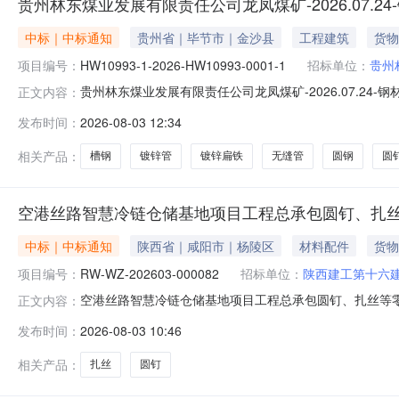
贵州林东煤业发展有限责任公司龙凤煤矿-2026.07.2
中标｜中标通知
贵州省｜毕节市｜金沙县
工程建筑
货物
项目编号：
HW10993-1-2026-HW10993-0001-1
招标单位：
贵州
贵州林东煤业发展有限责任公司龙凤煤矿-2026.07.24-钢
正文内容：
编号:贵州林东煤业发展有限责任公司龙凤煤矿-2026-HW10993
发布时间：
2026-08-03 12:34
0312:02:22公示结束时间:2026-08-0410:39:06
相关产品：
槽钢
镀锌管
镀锌扁铁
无缝管
圆钢
圆
空港丝路智慧冷链仓储基地项目工程总承包圆钉、扎
中标｜中标通知
陕西省｜咸阳市｜杨陵区
材料配件
货物
项目编号：
RW-WZ-202603-000082
招标单位：
陕西建工第十六
空港丝路智慧冷链仓储基地项目工程总承包圆钉、扎丝等
正文内容：
RW-WZ-202603-000082招标人：郭召霞项目
发布时间：
2026-08-03 10:46
六建设有限公司电子邮箱：电话：15829278761说
慧冷链仓储基地项目工
相关产品：
扎丝
圆钉