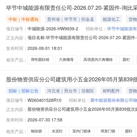
毕节中城能源有限责任公司-2026.07.20-紧固件-询
中标｜中标通知
贵州省｜毕节市｜织金县
能源化工
货物
项目编号：
中城能源-2026-HW9939-2
招标单位：
毕节中城能源有
项目名称:毕节中城能源有限责任公司-2026.07.20-紧固
正文内容：
包名称:毕节中城能源有限责任公司-2026.07.20-紧
发布时间：
2026-08-01 18:01
称/采购单位名称:毕节中城能源有限责任公司联系人:刘娜联系
相关产品：
弹性圆柱销
六角螺母
高强度内六角螺栓
圆钉
股份物资供应分公司建筑用小五金2026年05月第83
招标｜招标公告
河北省｜邢台市｜信都区
材料配件
货物
项目编号：
W260401528R10
招标单位：
冀中能源股份有限公司
股份物资供应分公司建筑用小五金2026年05月第839批次
正文内容：
名开始时间2026-07-3015:32报名截止时间2026-08
发布时间：
2026-07-30 17:58
100018225铁挂锁75mm把30.0002026-09-30MA:
相关产品：
铜挂锁
水泥钉
室内门锁体
球形门锁
圆钉