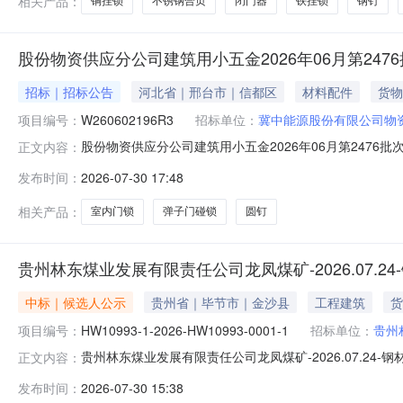
相关产品：
铜挂锁
不锈钢合页
闭门器
铁挂锁
钢钉
股份物资供应分公司建筑用小五金2026年06月第247
招标｜招标公告
河北省｜邢台市｜信都区
材料配件
货物
项目编号：
W260602196R3
招标单位：
冀中能源股份有限公司物
股份物资供应分公司建筑用小五金2026年06月第2476批
正文内容：
名开始时间2026-07-3015:32报名截止时间2026-08
发布时间：
2026-07-30 17:48
100018243圆钉50mm公斤300.0002027-01-31MA:
相关产品：
室内门锁
弹子门碰锁
圆钉
贵州林东煤业发展有限责任公司龙凤煤矿-2026.07.2
中标｜候选人公示
贵州省｜毕节市｜金沙县
工程建筑
货
项目编号：
HW10993-1-2026-HW10993-0001-1
招标单位：
贵州
贵州林东煤业发展有限责任公司龙凤煤矿-2026.07.24-钢
正文内容：
编号:贵州林东煤业发展有限责任公司龙凤煤矿-2026-HW10993-1-
发布时间：
2026-07-30 15:38
候选人中标候选人名称:云南优耐特经贸有限公司投标报价(单