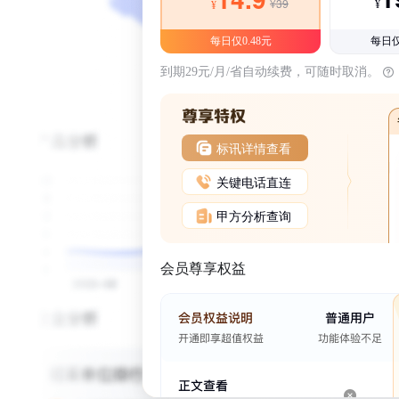
¥39
¥
¥
每日仅0.48元
每日仅
到期29元/月/省自动续费，可随时取消。
标讯详情查看
关键电话直连
甲方分析查询
会员尊享权益