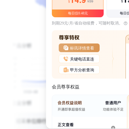
¥39
¥
¥
每日仅0.48元
每日仅
到期29元/月/省自动续费，可随时取消。
标讯详情查看
关键电话直连
甲方分析查询
会员尊享权益