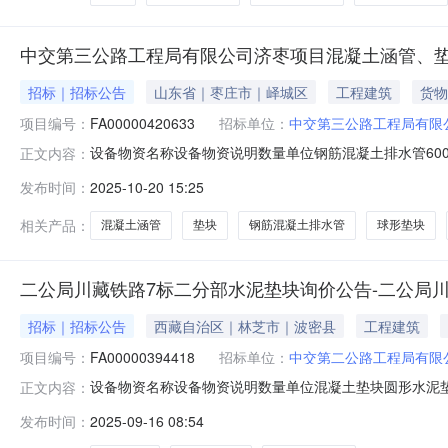
中交第三公路工程局有限公司济枣项目混凝土涵管、垫
招标｜招标公告
山东省｜枣庄市｜峄城区
工程建筑
货物
项目编号：
FA00000420633
招标单位：
中交第三公路工程局有限
设备物资名称设备物资说明数量单位钢筋混凝土排水管600mm
正文内容：
100.0米钢筋混凝土排水管800mmⅡ级混凝土涵管200.0米
发布时间：
2025-10-20 15:25
圆形水泥垫块80000.0个混凝土垫块梅花水泥垫块30000
相关产品：
混凝土涵管
垫块
钢筋混凝土排水管
球形垫块
二公局川藏铁路7标二分部水泥垫块询价公告-二公局
招标｜招标公告
西藏自治区｜林芝市｜波密县
工程建筑
项目编号：
FA00000394418
招标单位：
中交第二公路工程局有限
设备物资名称设备物资说明数量单位混凝土垫块圆形水泥垫块(C3
正文内容：
圆形水泥垫块(C55，直径80mm，开孔20mm)2000
发布时间：
2025-09-16 08:54
价采购工作，询价项目资金来自业主计量款，出资比例为1