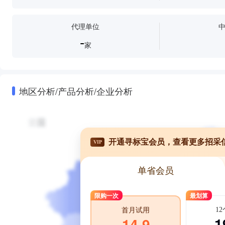
代理单位
-
家
地区分析/产品分析/企业分析
开通寻标宝会员，查看更多招采
VIP
单省会员
限购一次
最划算
1
首月试用
1
14.9