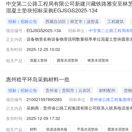
中交第二公路工程局有限公司新建川藏铁路雅安至林芝
混凝土垫块招标采购EGJSGS2025-134
招标｜招标公告
西藏自治区｜林芝市｜波密县
工程建筑
项目编号：
EGJSGS2025-134
招标单位：
中交第二公路工程局有
设备物资名称设备物资说明数量税率单位混凝土垫块圆形水泥垫块
正文内容：
17900.013%块混凝土垫块圆形水泥垫块，C35，100m
发布时间：
2025-12-25 10:02
圆形水泥垫块，C35，直径100mm，开20mm孔16000.0
相关产品：
混凝土垫块
圆形水泥垫块
锥形水泥垫块
惠州稔平环岛采购材料一批
招标｜招标公告
贵州省｜贵阳市｜云岩区
材料配件
货物
项目编号：
210021597890283
招标单位：
贵州省公路工程集团有
采购商：贵州省公路工程集团有限公司联系人联系电话发布时间2025-1
正文内容：
交货至指定地点价格有效期2025-12-09—2026-01-
发布时间：
2025-12-09 17:32
编码物料名称品牌型号采购量是否送样对供应商附言1轨道连
相关产品：
材料
轨道连接夹板
平底水泥垫块
圆形水泥垫块