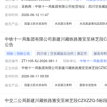
采购商：中铁十一局集团有限公司收货地址：四川甘孜藏族自治州康定县商
正文内容：
期望收货期交货期要求价格有效期不限询价单编号210028
发布时间：
2026-06-12 11:47
清单行号物料编码物料名称品牌型号采购量是否送样对供应商附
相关产品：
混凝土防水添加剂
水泥基注浆料
水泥基渗透结晶型防
中铁十一局集团有限公司新建川藏铁路雅安至林芝段C
公告
招标｜招标公告
四川省｜甘孜藏族自治州｜康定市
服装布料
项目编号：
ZT1105-XJ-2026-381-1
招标单位：
中铁十一局集团有
中铁十一局集团有限公司新建川藏铁路雅安至林芝段CZS
正文内容：
第五工程有限公司发布时间:2026-06-11投标截至时间:2
发布时间：
2026-06-11 09:59
泥垫块、水泥基注浆材料及添加剂询价采购公告询价编号：ZT1
相关产品：
混凝土防水添加剂
水泥基注浆料
圆形水泥垫块
中交二公局新建川藏铁路雅安至林芝段CZXZZQ-5