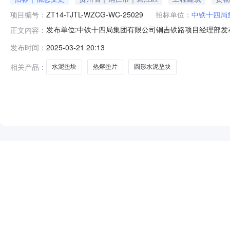
项目编号：
ZT14-TJTL-WZCG-WC-25029
招标单位：
中铁十四局
发布单位:中铁十四局集团有限公司铜吉铁路项目经理部发布时间:202
正文内容：
名称规格型号单位数量备注DP-01热熔垫片个800000带铁片
发布时间：
2025-03-21 20:13
120000高强C50DP-01梅花水泥垫块40mm块2035000高
相关产品：
水泥垫块
热熔垫片
圆形水泥垫块
NEW
HOT
5折起