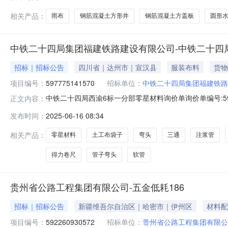
地点:描述:附件:每日允许报价时段0:00:00-23:59:59
相关产品：
雨布
钢筋混凝土方形井
钢筋混凝土方盖板
圆形
中铁二十四局集团福建铁路建设有限公司-中铁二十四
招标｜招标公告
四川省｜达州市｜宣汉县
服装布料
货物
项目编号：
597775141570
招标单位：
中铁二十四局集团福建铁路
中铁二十四局西渝6标一分部零星材料询价单询价单编号:597775
正文内容：
1807:59询价物料信息行号物料编码物料名称品牌型号采购量1--土工布袋
发布时间：
2025-06-16 08:34
个7--管子----3圈8--水带----3圈9--雨衣----2双10--锚杆螺帽
相关产品：
零星材料
土工布袋子
弯头
三通
注浆管
得力卷尺
管子弯头
软管
贵州省公路工程集团有限公司-五金低耗186
招标｜招标公告
新疆维吾尔自治区｜哈密市｜伊州区
材料配
项目编号：
592260930572
招标单位：
贵州省公路工程集团有限公