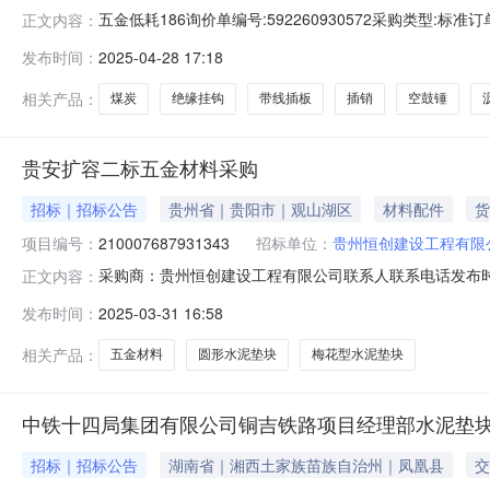
五金低耗186询价单编号:592260930572采购类型:标准订单
正文内容：
物料名称品牌型号采购量1--煤炭----吨2--柱式轮廓标预埋钢板底座---
发布时间：
2025-04-28 17:18
板----30块9--数控弯曲中心电缆履带----5米10--钢筋保护帽
相关产品：
煤炭
绝缘挂钩
带线插板
插销
空鼓锤
贵安扩容二标五金材料采购
招标｜招标公告
贵州省｜贵阳市｜观山湖区
材料配件
货
项目编号：
210007687931343
招标单位：
贵州恒创建设工程有限
采购商：贵州恒创建设工程有限公司联系人联系电话发布时间2025-03
正文内容：
货至指定地点价格有效期2025-03-31—2025-05-
发布时间：
2025-03-31 16:58
目部商机详细信息采购类型：标准订单(单次采购)询价类
相关产品：
五金材料
圆形水泥垫块
梅花型水泥垫块
中铁十四局集团有限公司铜吉铁路项目经理部水泥垫
招标｜招标公告
湖南省｜湘西土家族苗族自治州｜凤凰县
交