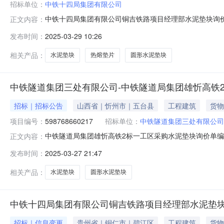
招标单位：
中铁十四局集团有限公司
中铁十四局集团有限公司铜吉铁路项目经理部水泥垫块询价公告发布
正文内容：
铁十四局集团有限公司铜吉铁路项目经理部拟组织拌合站
发布时间：
2025-03-29 10:26
项目位于湖南省湘西州凤凰县、贵州省铜仁市境内,正线长度24.19
相关产品：
水泥垫块
热熔垫片
圆形水泥垫块
中铁隧道集团三处有限公司-中铁隧道局集团雄忻高铁
招标｜招标公告
山西省｜忻州市｜五台县
工程建筑
货物
项目编号：
598768660217
招标单位：
中铁隧道集团三处有限公司
中铁隧道局集团雄忻高铁2标一工区采购水泥垫块询价单编号:5987
正文内容：
3008:59询价物料信息行号物料编码物料名称品牌型号采购量
发布时间：
2025-03-27 21:47
咀镇麻黄村中铁隧道局集团有限公司深圳分公司雄忻高铁山
相关产品：
水泥垫块
圆形水泥垫块
中铁十四局集团有限公司铜吉铁路项目经理部水泥垫
招标｜信息变更
贵州省｜铜仁市｜碧江区
工程建筑
货物