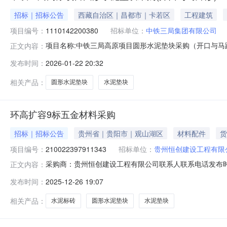
招标｜招标公告
西藏自治区｜昌都市｜卡若区
工程建筑
项目编号：
1110142200380
招标单位：
中铁三局集团有限公司
项目名称:中铁三局高原项目圆形水泥垫块采购（开口与马蹄形）采购
正文内容：
至林芝段CZXZZQ-12标段项目经理部报价截止时间:2026-01
发布时间：
2026-01-22 20:32
结算与发票信息结算方式:固定价结算支付条件:甲方在收
相关产品：
圆形水泥垫块
水泥垫块
环高扩容9标五金材料采购
招标｜招标公告
贵州省｜贵阳市｜观山湖区
材料配件
货
项目编号：
210022397911343
招标单位：
贵州恒创建设工程有限
采购商：贵州恒创建设工程有限公司联系人联系电话发布时间2025-12
正文内容：
货至指定地点价格有效期2025-12-26—2026-02-
发布时间：
2025-12-26 19:07
目部商机详细信息采购类型：标准订单(单次采购)询价类
相关产品：
水泥标砖
圆形水泥垫块
水泥垫块