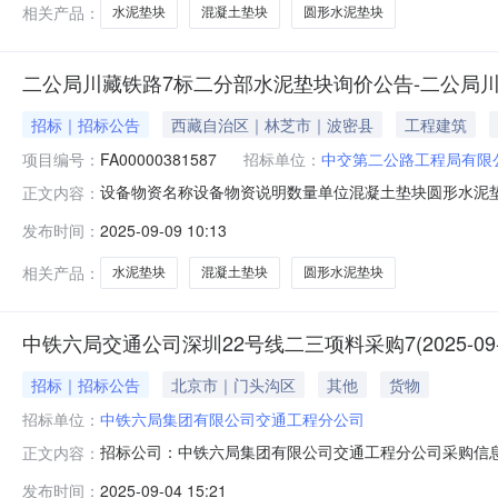
相关产品：
水泥垫块
混凝土垫块
圆形水泥垫块
二公局川藏铁路7标二分部水泥垫块询价公告-二公局
招标｜招标公告
西藏自治区｜林芝市｜波密县
工程建筑
项目编号：
FA00000381587
招标单位：
中交第二公路工程局有限
设备物资名称设备物资说明数量单位混凝土垫块圆形水泥垫块(C3
正文内容：
圆形水泥垫块(C55，直径80mm，开孔20mm)2000
发布时间：
2025-09-09 10:13
价采购工作，询价项目资金来自业主计量款，出资比例为1
相关产品：
水泥垫块
混凝土垫块
圆形水泥垫块
中铁六局交通公司深圳22号线二三项料采购7(2025-09-
招标｜招标公告
北京市｜门头沟区
其他
货物
招标单位：
中铁六局集团有限公司交通工程分公司
招标公司：中铁六局集团有限公司交通工程分公司采购信息采购
正文内容：
期:2025-09-04截止日期:2025-09-08交货日期:202
发布时间：
2025-09-04 15:21