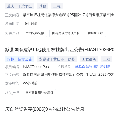
重庆市｜梁平区
其他
工程
梁平区双桂街道福德大道22号25幢附17号商业用房梁平
正文内容：
道22号25幢附17号商业用房权利来源司法拍卖拍品所
发布时间：
19小时前
街道福德大道22号25幢附17号商业用房据评估报告显示：权
内清
相关产品：
室内装饰装修
国有建设用地使用权
房屋所有权
黟县国有建设用地使用权挂牌出让公告(HJAGT2026P03
招标｜招标公告
安徽省｜黄山市｜黟县
工程建筑
工程
项目编号：
HJAGT2026P031
招标单位：
黟县自然资源和规划局
黟县国有建设用地使用权挂牌出让公告（HJAGT2026P0
正文内容：
县自然资源和规划局委托黄山市公共资源交易中心以挂牌
发布时间：
22小时前
竞买人资格及条件土地竞买人为中华人民共和国境内外的
的土地为无底价挂牌出让
相关产品：
国有建设用地使用权
庆自然资告字[2026]9号的出让公告信息