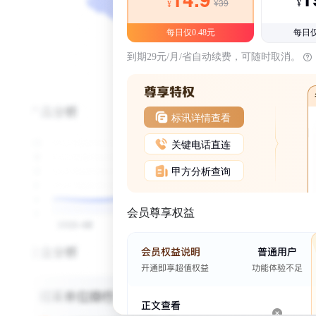
¥39
¥
¥
每日仅0.48元
每日仅
到期29元/月/省自动续费，可随时取消。
标讯详情查看
关键电话直连
甲方分析查询
会员尊享权益