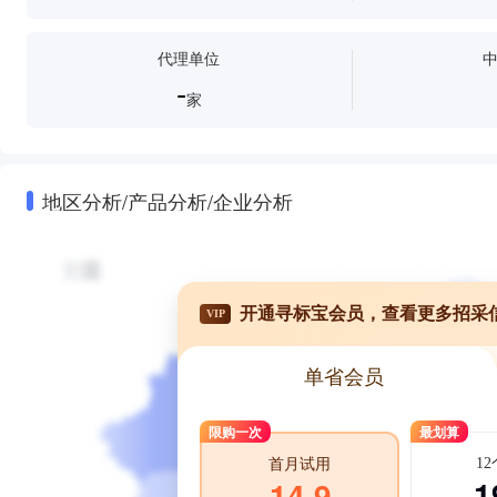
代理单位
-
家
地区分析/产品分析/企业分析
开通寻标宝会员，查看更多招采
VIP
单省会员
限购一次
最划算
1
首月试用
1
14.9