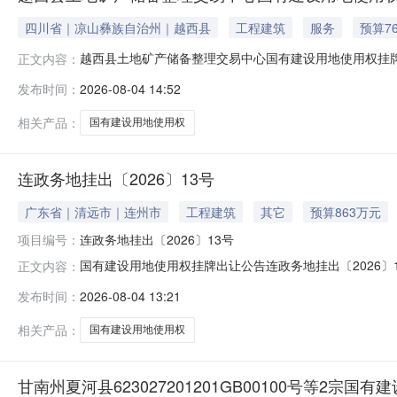
四川省｜凉山彝族自治州｜越西县
工程建筑
服务
预算76
越西县土地矿产储备整理交易中心国有建设用地使用权挂牌
正文内容：
土地管理法》和国土资源部《招标拍卖挂牌出让国有建设用
发布时间：
2026-08-04 14:52
号、越挂2026-5号、越挂2026-6号、越挂2026-7
制指标二、
相关产品：
国有建设用地使用权
连政务地挂出〔2026〕13号
广东省｜清远市｜连州市
工程建筑
其它
预算863万元
项目编号：
连政务地挂出〔2026〕13号
国有建设用地使用权挂牌出让公告连政务地挂出〔2026
正文内容：
用地使用权。现将有关事项公告如下：一、挂牌出让地块的基
发布时间：
2026-08-04 13:21
用途为工业用地。根据连州市大路边镇人民政府于2026年4月
建筑密度：
相关产品：
国有建设用地使用权
甘南州夏河县623027201201GB00100号等2宗