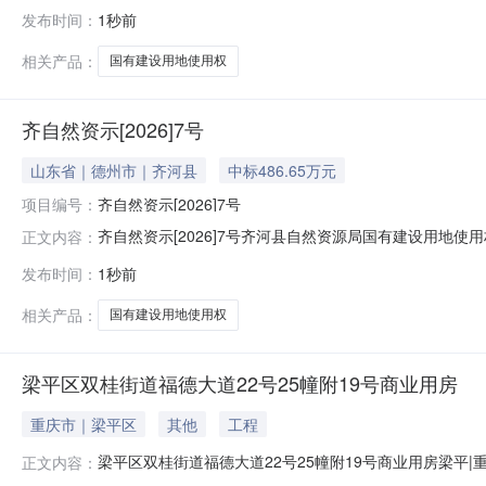
月6日，芜湖市瑞航产业投资有限责任公司，通过挂牌方式以
发布时间：
1秒前
使用权,面积70618.57平方米，土地用途为工业用地，土
相关产品：
国有建设用地使用权
齐自然资示[2026]7号
山东省｜德州市｜齐河县
中标486.65万元
项目编号：
齐自然资示[2026]7号
齐自然资示[2026]7号齐河县自然资源局国有建设用地
正文内容：
权规定》和《招标拍卖挂牌出让国有土地使用权规范》等有关
发布时间：
1秒前
现将有关情况公示如下：一、地块基本情况:地块编号地块
一路以北、兰苑
相关产品：
国有建设用地使用权
梁平区双桂街道福德大道22号25幢附19号商业用房
重庆市｜梁平区
其他
工程
梁平区双桂街道福德大道22号25幢附19号商业用房梁平
正文内容：
道22号25幢附19号商业用房权利来源司法拍卖拍品所