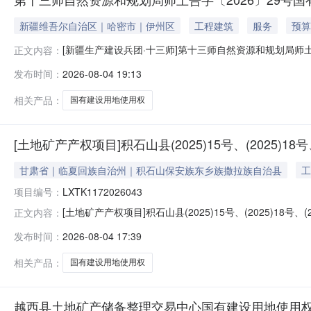
新疆维吾尔自治区｜哈密市｜伊州区
工程建筑
服务
预算
[新疆生产建设兵团·十三师]第十三师自然资源和规划局师土
正文内容：
设用地使用权挂牌出让公告受第十三师自然资源和规划局
发布时间：
2026-08-04 19:13
挂牌出让地块的基本情况和规划指标要求宗地编号：师土（告
地块面积：89.5
相关产品：
国有建设用地使用权
[土地矿产产权项目]积石山县(2025)15号、(2025)
甘肃省｜临夏回族自治州｜积石山保安族东乡族撒拉族自治县
工
项目编号：
LXTK1172026043
[土地矿产产权项目]积石山县(2025)15号、(2025)
正文内容：
计：20分39秒公示通过办理人：办理状态：通过办理时间：2026
发布时间：
2026-08-04 17:39
11分0秒公示通过办理人：办理状态：通过办理时间：2026-
相关产品：
国有建设用地使用权
越西县土地矿产储备整理交易中心国有建设用地使用