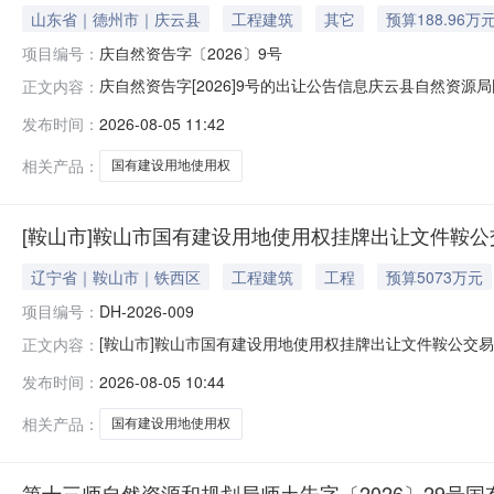
山东省｜德州市｜庆云县
工程建筑
其它
预算188.96万
项目编号：
庆自然资告字〔2026〕9号
庆自然资告字[2026]9号的出让公告信息庆云县自然资
正文内容：
牌方式出让1宗国有建设用地使用权。现将有关事项公告
发布时间：
2026-08-05 11:42
（万元）竞买保证金(万元）容积率建筑密度（%）绿地率（%）庆地
相关产品：
国有建设用地使用权
[鞍山市]鞍山市国有建设用地使用权挂牌出让文件鞍公交易
辽宁省｜鞍山市｜铁西区
工程建筑
工程
预算5073万元
项目编号：
DH-2026-009
[鞍山市]鞍山市国有建设用地使用权挂牌出让文件鞍公交易土挂告字
正文内容：
发布时间：
2026-08-05 10:44
相关产品：
国有建设用地使用权
第十三师自然资源和规划局师土告字〔2026〕29号