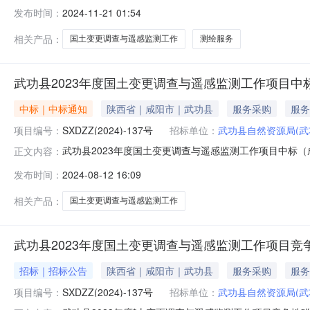
国土变更调查与遥感监测工作三、项目编号：ESZCDSS-
发布时间：
2024-11-21 01:54
局东胜区分局地址：鄂尔多斯市东胜区联系方式：15947
相关产品：
国土变更调查与遥感监测工作
测绘服务
武功县2023年度国土变更调查与遥感监测工作项目中标
中标｜中标通知
陕西省｜咸阳市｜武功县
服务采购
服务
项目编号：
SXDZZ(2024)-137号
招标单位：
武功县自然资源局(武
武功县2023年度国土变更调查与遥感监测工作项目中标（成
正文内容：
三、采购结果采购包1:供应商名称供应商地址中标（成交）金
发布时间：
2024-08-12 16:09
93.43四、主要标的信息合同包1(武功县2023年度
服务
相关产品：
国土变更调查与遥感监测工作
武功县2023年度国土变更调查与遥感监测工作项目竞
招标｜招标公告
陕西省｜咸阳市｜武功县
服务采购
服务
项目编号：
SXDZZ(2024)-137号
招标单位：
武功县自然资源局(武