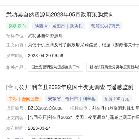
武功县自然资源局2023年05月政府采购意向
采购意向
陕西省｜咸阳市｜武功县
预算96.47万元
招标单位：
武功县自然资源局
为便于供应商及时了解政府采购信息，根据《财政部关于开展政
正文内容：
开如下：序号采购项目名称采购需求概况预算金额(万元)预
发布时间：
2023-04-20 09:58
主要功能或目标:按照国家统一标准及要求，在2021年
属性及相关
相关产品：
国土变更调查与遥感监测工作
耕地资源质量分类年度更新与
[合同公开]利辛县2022年度国土变更调查与遥感监测
中标｜合同公告
安徽省｜亳州市｜利辛县
预算100万元
项目编号：
BZLX2023CG006
招标单位：
利辛县自然资源和规划
[合同公开]利辛县2022年度国土变更调查与遥感监测工作采
正文内容：
与遥感监测工作采购项目合同.pdf【1.68MB】预览竞争性
发布时间：
2023-03-24
2022年度国土变更调查与遥感监测工作采购项目.doc【