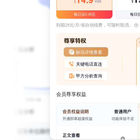
¥39
¥
¥
每日仅0.48元
每日仅
到期29元/月/省自动续费，可随时取消。
标讯详情查看
关键电话直连
甲方分析查询
会员尊享权益