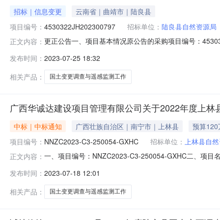
招标｜信息变更
云南省｜曲靖市｜陆良县
项目编号：
4530322JH202300797
招标单位：
陆良县自然资源局
更正公告一、项目基本情况原公告的采购项目编号：4530322
正文内容：
标公告首次公告日期：2023-07-1000:00:00.0二
发布时间：
2023-07-25 18:32
内容提出询问，请按以下方式联系1.采购人信息名称：陆良县自
相关产品：
国土变更调查与遥感监测工作
广西华诚达建设项目管理有限公司关于2022年度上
中标｜中标通知
广西壮族自治区｜南宁市｜上林县
预算12
项目编号：
NNZC2023-C3-250054-GXHC
招标单位：
上林县自然
一、项目编号：NNZC2023-C3-250054-GXH
正文内容：
应商名称中标供应商地址1报价:1180000(元)南宁市
发布时间：
2023-07-18 12:01
的信息服务类主要标的信息：序号标项名称标的名称服务范
相关产品：
国土变更调查与遥感监测工作