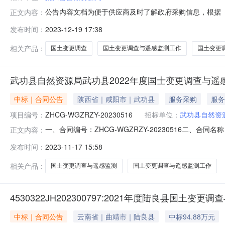
公告内容文档为便于供应商及时了解政府采购信息，根据《
正文内容：
年12（至）12月采购意向公开如下：序号采购单位名称
发布时间：
2023-12-19 17:38
项目按照国家和省关于开展2022年度国土变更调查与遥感监
工作的初步安排
相关产品：
国土变更调查
国土变更调查与遥感监测工作
国土变更
武功县自然资源局武功县2022年度国士变更调查与
中标｜合同公告
陕西省｜咸阳市｜武功县
服务采购
服务
项目编号：
ZHCG-WGZRZY-20230516
招标单位：
武功县自然资
一、合同编号：ZHCG-WGZRZY-20230516二、合同
正文内容：
年度国士变更调查与遥感监测项目五、合同主体采购人(甲方
发布时间：
2023-11-17 15:58
司地址：咸阳市秦都区滨河西路7号联系方式：13909100
相关产品：
国士变更调查与遥感监测
国土变更调查与遥感监测工作
4530322JH202300797:2021年度陆良县国土
中标｜合同公告
云南省｜曲靖市｜陆良县
中标94.88万元