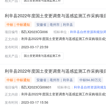
相关产品：
国土变更调查与遥感监测工作
利辛县2022年度国土变更调查与遥感监测工作采购项
中标｜中标通知
安徽省｜亳州市｜利辛县
项目编号：
BZLX2023CG006
招标单位：
利辛县自然资源和规划
利辛县2022年度国土变更调查与遥感监测工作采购项目成交结
正文内容：
交结果公告一、项目编号：BZLX2023CG006二、
发布时间：
2023-03-17 23:59
地址：安徽省合肥市经济技术开发区九龙路168号东湖创新中
相关产品：
国土变更调查与遥感监测工作
利辛县2022年度国土变更调查与遥感监测工作采购项
中标｜中标通知
安徽省｜亳州市｜利辛县
中标94.80万元
项目编号：
BZLX2023CG00601
招标单位：
利辛县自然资源和规
利辛县2022年度国土变更调查与遥感监测工作采购项目成交
正文内容：
成交信息：供应商名称：安徽一行测绘科技有限公司供应商地
发布时间：
2023-03-17 15:56
四、主要标的信息：服务类名称：利辛县2022年度国土