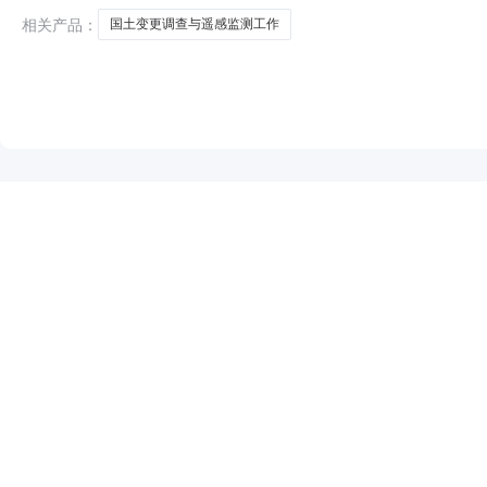
2022年度
相关产品：
国土变更调查与遥感监测工作
NEW
HOT
5折起
暂时没有搜索结果…