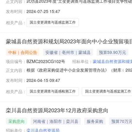
武功县2023年度*土变更调查与遥感监测工作项目竞争性
正文内容：
场B座20层2002室获取采购文件，并于2024年08月09
发布时间：
2024-07-25 15:47
土变更调查与遥感监测工作项目采购方式：竞争性磋商预算金额：
相关产品：
国土变更调查与遥感监测工作
蒙城县自然资源和规划局2023年面向中小企业预留项
中标｜合同公告
安徽省｜亳州市｜蒙城县
预算59.90万元
项目编号：
BZMC2023CG102号
招标单位：
蒙城县自然资源和规
根据《政府采购促进中小企业发展管理办法》（财库﹝202
正文内容：
面向中小企业采购共计133.50万元，其中，面向小微企业
发布时间：
2024-04-15 09:47
12022年度国土变更调查与遥感检测工作项目采购项目整体
相关产品：
国土变更调查与遥感检测工作
国土变更调查与遥感监测工作
栾川县自然资源局2023年12月政府采购意向
采购意向
河南省｜洛阳市｜栾川县
服务采购
预算70万
招标单位：
栾川县自然资源局