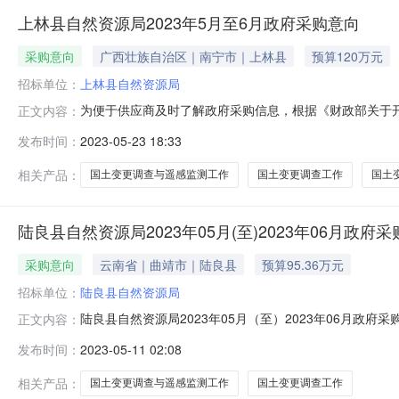
上林县自然资源局2023年5月至6月政府采购意向
采购意向
广西壮族自治区｜南宁市｜上林县
预算120万元
招标单位：
上林县自然资源局
为便于供应商及时了解政府采购信息，根据《财政部关于开
正文内容：
工作的通知》（桂财采〔2022〕84号）等有关规定，现
发布时间：
2023-05-23 18:33
（填写到月）落实政府采购政策功能情况备注12022年
发〔2022〕49号）、《
相关产品：
国土变更调查与遥感监测工作
国土变更调查工作
国土
陆良县自然资源局2023年05月(至)2023年06月政府
采购意向
云南省｜曲靖市｜陆良县
预算95.36万元
招标单位：
陆良县自然资源局
陆良县自然资源局2023年05月（至）2023年06月政
正文内容：
等有关规定，现将陆良县自然资源局2023年05月（至）
发布时间：
2023-05-11 02:08
国土变更调查与遥感监测工作采购工作内容包括：各类用
和数据统计分析、
相关产品：
国土变更调查与遥感监测工作
国土变更调查工作