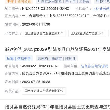
中标｜合同公告
广西壮族自治区｜南宁市｜上林县
中标11
项目编号：
NNZC2023-C3-250054-GXHC
招标单位：
上林县自然
一、合同编号：11NB1623365E20232401二、合同名
正文内容：
度上林县国土变更调查与遥感监测工作五、合同主体采购人（
发布时间：
2023-08-01 11:38
源测绘科技有限公司地址：广西壮族自治区南宁市上林县大丰镇
相关产品：
国土变更调查与遥感监测工作
土地变更调查与监测工作
诚达咨询[2023]zb029号:陆良县自然资源局20
招标｜信息变更
云南省｜曲靖市｜陆良县
项目编号：
4530322JH202300797
招标单位：
陆良县自然资源局
陆良县自然资源局2021年度陆良县国土变更调查与遥感
正文内容：
自然资源局行政区域曲靖市公告时间2023-07-25首次公告日
发布时间：
2023-07-25 19:28
自然资源局采购单位地址陆良县中兴北路173号采购单位联系
相关产品：
国土变更调查与遥感监测工作
陆良县自然资源局2021年度陆良县国土变更调查与