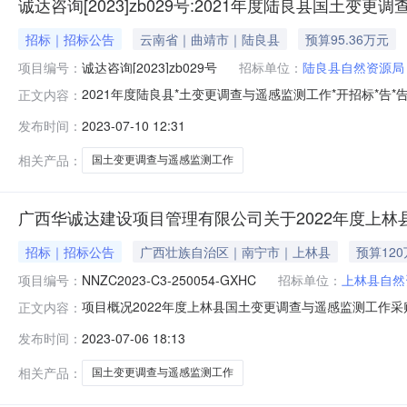
诚达咨询[2023]zb029号:2021年度陆良县国土
招标｜招标公告
云南省｜曲靖市｜陆良县
预算95.36万元
项目编号：
诚达咨询[2023]zb029号
招标单位：
陆良县自然资源局
2021年度陆良县*土变更调查与遥感监测工作*开招标*告
正文内容：
间2023-07-10获取招标文件时间2023-07-1018:00:0
发布时间：
2023-07-10 12:31
件的地点云南省*共资源交易信息网开标时间2023-08-0309
相关产品：
国土变更调查与遥感监测工作
广西华诚达建设项目管理有限公司关于2022年度上
招标｜招标公告
广西壮族自治区｜南宁市｜上林县
预算12
项目编号：
NNZC2023-C3-250054-GXHC
招标单位：
上林县自然
项目概况2022年度上林县国土变更调查与遥感监测工作采购
正文内容：
一、项目基本情况项目编号：NNZC2023-C3-25005
发布时间：
2023-07-06 18:13
求：标项名称:2022年度上林县国土变更调查与遥感监测
相关产品：
国土变更调查与遥感监测工作