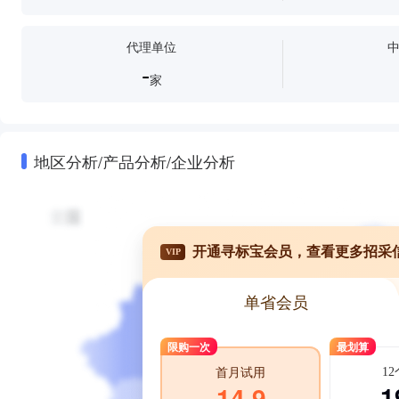
代理单位
-
家
地区分析/产品分析/企业分析
开通寻标宝会员，查看更多招采
VIP
单省会员
限购一次
最划算
1
首月试用
1
14.9