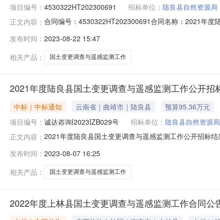
项目编号：
4530322HT202300691
招标单位：
陆良县自然资源局
合同编号：4530322HT202300691合同名称：202
正文内容：
测工作采购人（甲方）：陆良县自然资源局供应商（乙方）
发布时间：
2023-08-22 15:47
2023-08-11合同公告日期：2023-08-22代理
相关产品：
国土变更调查与遥感监测工作
2021年度陆良县国土变更调查与遥感监测工作公开招
中标｜中标通知
云南省｜曲靖市｜陆良县
预算95.36万元
项目编号：
诚达咨询[2023]ZB029号
招标单位：
陆良县自然资源局
2021年度陆良县国土变更调查与遥感监测工作公开招标
正文内容：
域曲靖市公告时间2023-08-07本项目招标公告日期2023
发布时间：
2023-08-07 16:25
式：项目联系人刘女士项目联系电话0874-6260952采
相关产品：
国土变更调查与遥感监测工作
2022年度上林县国土变更调查与遥感监测工作合同公