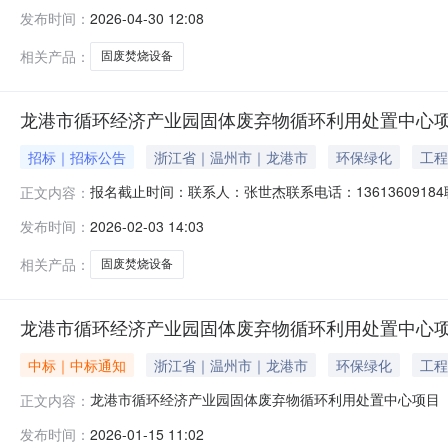
济产业园固体废弃物循环利用处置中心项目(一期)固废焚
发布时间：
2026-04-30 12:08
一条招标条件龙港市循环经济产业园固体废弃物循环利用处
相关产品：
固废焚烧设备
龙港市循环经济产业园固体废弃物循环利用处置中心项
招标｜招标公告
浙江省｜温州市｜龙港市
环保绿化
工程
报名截止时间：联系人：张世杰联系电话：1361360918
正文内容：
发布时间：
2026-02-03 14:03
相关产品：
固废焚烧设备
龙港市循环经济产业园固体废弃物循环利用处置中心项
中标｜中标通知
浙江省｜温州市｜龙港市
环保绿化
工程
龙港市循环经济产业园固体废弃物循环利用处置中心项目（一期
正文内容：
发布时间：
2026-01-15 11:02