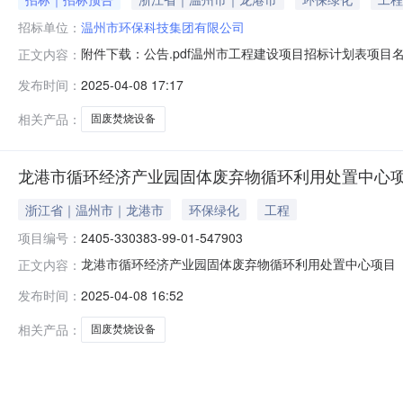
招标单位：
温州市环保科技集团有限公司
附件下载：公告.pdf温州市工程建设项目招标计划表项
正文内容：
26651028建设单位（招标人）温州市环保科技集团有限公司、
发布时间：
2025-04-08 17:17
烧处理规模300t/d。招标项目备注序号工程（标段)
相关产品：
固废焚烧设备
龙港市循环经济产业园固体废弃物循环利用处置中心项目(一期
浙江省｜温州市｜龙港市
环保绿化
工程
项目编号：
2405-330383-99-01-547903
龙港市循环经济产业园固体废弃物循环利用处置中心项目（一期
正文内容：
利用处置中心项目（一期)固废焚烧设备采购及安装项目项目代码:
发布时间：
2025-04-08 16:52
〔2024〕65号项目法人:温州市环保科技集团有限公司投资估
相关产品：
固废焚烧设备