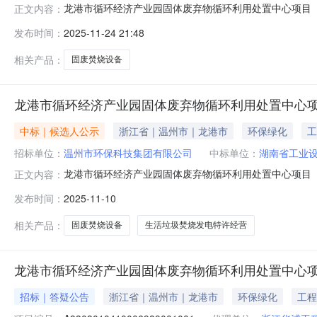
龙港市循环经济产业园固体废弃物循环利用处置中心项目（一
正文内容：
发布时间：
2025-11-24 21:48
相关产品：
固废焚烧设备
龙港市循环经济产业园固体废弃物循环利用处置中心项
中标｜候选人公示
浙江省｜温州市｜龙港市
环保绿化
工
招标单位：
温州市环保科技集团有限公司
中标单位：
湖南省工业
龙港市循环经济产业园固体废弃物循环利用处置中心项目（一期
正文内容：
告.pdf
发布时间：
2025-11-10
相关产品：
固废焚烧设备
生活垃圾焚烧发电特许经营
龙港市循环经济产业园固体废弃物循环利用处置中心项
招标｜答疑公告
浙江省｜温州市｜龙港市
环保绿化
工程