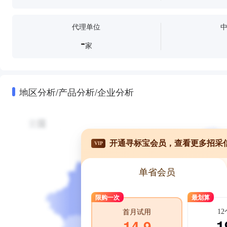
代理单位
-
家
地区分析/产品分析/企业分析
开通寻标宝会员，查看更多招采
VIP
单省会员
限购一次
最划算
1
首月试用
1
14.9