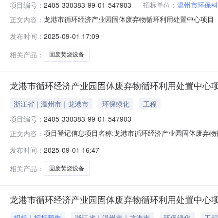
项目编号：
2405-330383-99-01-547903
招标单位：
温州市环保科
龙港市循环经济产业园固体废弃物循环利用处置中心项目（一期
正文内容：
目（一期)固废焚烧设备项目代码:2405-330383-99-
发布时间：
2025-09-01 17:09
保科技集团有限公司投资估算（概算）金额:170,000,0
相关产品：
固废焚烧设备
龙港市循环经济产业园固体废弃物循环利用处置中心项目(一期)
浙江省｜温州市｜龙港市
环保绿化
工程
项目编号：
2405-330383-99-01-547903
项目登记信息项目名称:龙港市循环经济产业园固体废弃物循环利用
正文内容：
审批局审批（或核准、备案）文号:龙行审投〔2024〕65号
发布时间：
2025-09-01 16:47
他概况:见温州市阳光e网公共资源交易网（https://ggzyjy-
相关产品：
固废焚烧设备
龙港市循环经济产业园固体废弃物循环利用处置中心项
招标｜招标预告
浙江省｜温州市｜龙港市
环保绿化
工程