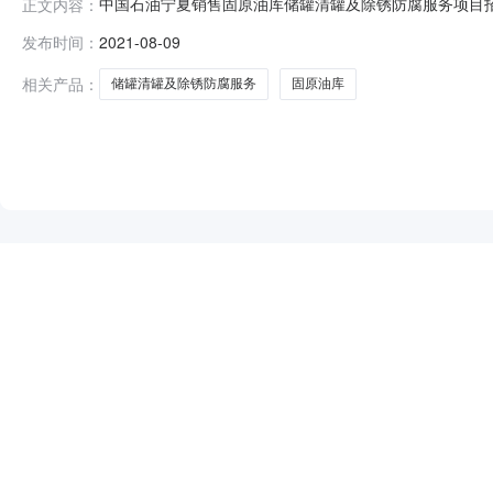
中国石油宁夏销售固原油库储罐清罐及除锈防腐服务项目招标
正文内容：
该项目的服务进行公开招标。2.项目概况与招标范围2.1
发布时间：
2021-08-09
锈蚀较重，长期使用存在安全隐患，需清罐后进行除锈防腐
正式会员后方可获取详
相关产品：
储罐清罐及除锈防腐服务
固原油库
NEW
HOT
5折起
暂时没有搜索结果…