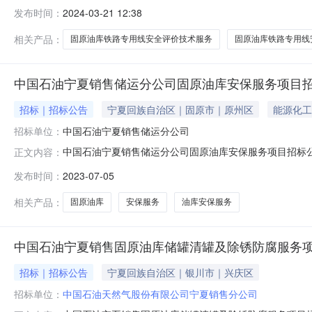
开的原则，广邀有合作意向的服务商前来报名，具体情况
发布时间：
2024-03-21 12:38
并出具评价报告结算要求：按照中国石油宁夏销售公司财务
查：竞选单位必须具备安全评价资质；2.竞
相关产品：
固原油库铁路专用线安全评价技术服务
固原油库铁路专用线
中国石油宁夏销售储运分公司固原油库安保服务项目
招标｜招标公告
宁夏回族自治区｜固原市｜原州区
能源化工
招标单位：
中国石油宁夏销售储运分公司
中国石油宁夏销售储运分公司固原油库安保服务项目招标
正文内容：
服务内容：负责固原油库门卫安保服务，对进出车辆、人
发布时间：
2023-07-05
订合同之日起一年；（四）投标最高限价金额：120000
方面的承诺和合理化建议；3.竞选单位
相关产品：
固原油库
安保服务
油库安保服务
中国石油宁夏销售固原油库储罐清罐及除锈防腐服务
招标｜招标公告
宁夏回族自治区｜银川市｜兴庆区
招标单位：
中国石油天然气股份有限公司宁夏销售分公司