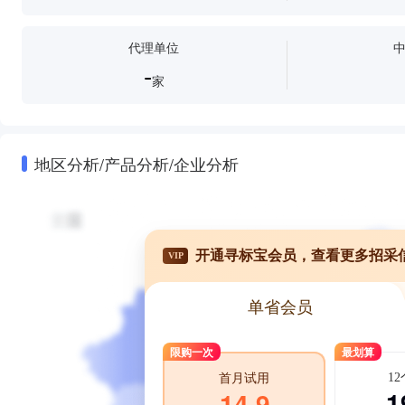
代理单位
-
家
地区分析/产品分析/企业分析
开通寻标宝会员，查看更多招采
VIP
单省会员
限购一次
最划算
1
首月试用
1
14.9