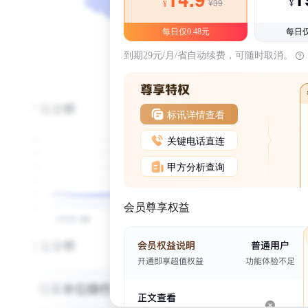
¥39
¥
¥
每日仅0.48元
每日仅
到期29元/月/省自动续费，可随时取消。
标讯详情查看
关键电话直连
甲方分析查询
会员尊享权益