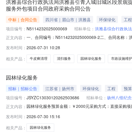
洪雅县综合行政执法局洪雅县引青入城旧城区段景观提升工
服务外包项目合同政府采购合同公告
中标｜合同公告
四川省｜眉山市｜洪雅县
环保绿化
工程
项目编号：
N5114232025000069
招标单位：
洪雅县综合行政执法
一、合同编号：N5114232025000069-2二、合
正文内容：
林绿化服务外包项目合同三、项目编号：N5114232025
发布时间：
2026-07-31 10:28
理、市政设施维护和园林绿化服务外包项目五、合同主体采购人
相关产品：
牛皮癣清理
清扫服务
园林绿化服务
市政设施维
园林绿化服务
招标｜招标公告
江苏省｜扬州市
环保绿化
工程
预算
项目编号：
JSYZC13030120262503686
招标单位：
扬州八怪纪念
园林绿化服务预算金额：￥2000元采购方式：直接采购项目需
正文内容：
JSYZC13030120262503686采购单位：扬州八怪纪念馆
发布时间：
2026-07-30 15:16
相关产品：
园林绿化服务