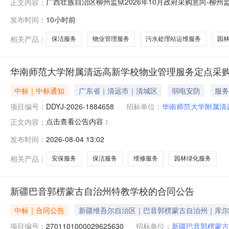
广西壮族自治区柳州监狱2026年10月政府采购意向-柳
正文内容：
狱2026年10月政府采购意向采购单位：广西壮族自治区柳
发布时间：
10小时前
况：包括保洁、园林绿化、垃圾清运、污水处理站运维等服
关采购公告
相关产品：
保洁服务
物业管理服务
污水处理站运维服务
园
华南师范大学附属清远高新学校物业管理服务定点采
中标｜中标通知
广东省｜清远市｜清城区
弱电安防
服务
项目编号：
DDYJ-2026-1884658
招标单位：
华南师范大学附属清
点击查看公告内容：
正文内容：
发布时间：
2026-08-04 13:02
相关产品：
安保服务
保洁服务
维修服务
园林绿化服务
新疆巴音郭楞蒙古自治州特教学校的合同公告
中标｜合同公告
新疆维吾尔自治区｜巴音郭楞蒙古自治州｜库尔
项目编号：
2701101000029625630
招标单位：
新疆巴音郭楞蒙古