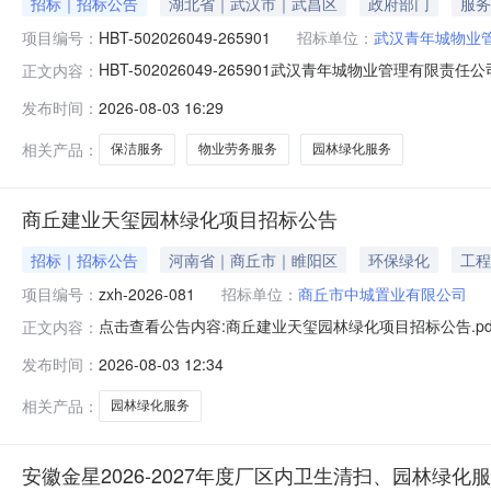
招标｜招标公告
湖北省｜武汉市｜武昌区
政府部门
服务
项目编号：
HBT-502026049-265901
招标单位：
武汉青年城物业
HBT-502026049-265901武汉青年城物业管理有限
正文内容：
购项目（第九批）采购公告（采购编号：HBT-502026
发布时间：
2026-08-03 16:29
汉青年城物业管理有限责任公司。本项目已具备采购条件
相关产品：
保洁服务
物业劳务服务
园林绿化服务
商丘建业天玺园林绿化项目招标公告
招标｜招标公告
河南省｜商丘市｜睢阳区
环保绿化
工程
项目编号：
zxh-2026-081
招标单位：
商丘市中城置业有限公司
点击查看公告内容:商丘建业天玺园林绿化项目招标公告.pd
正文内容：
发布时间：
2026-08-03 12:34
相关产品：
园林绿化服务
安徽金星2026-2027年度厂区内卫生清扫、园林绿化服务等采