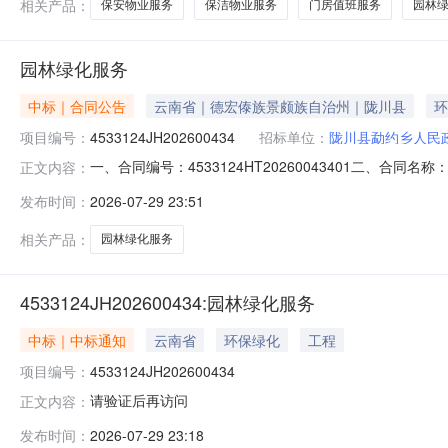
相关产品：
保安物业服务
保洁物业服务
门房值班服务
园林
园林绿化服务
中标｜合同公告
云南省｜德宏傣族景颇族自治州｜陇川县
环
项目编号：
4533124JH202600434
招标单位：
陇川县勐约乡人民
一、合同编号：4533124HT20260043401二、合
正文内容：
采购人(甲方)：陇川县勐约乡人民政府地址：陇川县勐约乡
发布时间：
2026-07-29 23:51
17708828380六、合同主要信息主要标的名称：园林绿
相关产品：
园林绿化服务
4533124JH202600434:园林绿化服务
中标｜中标通知
云南省
环保绿化
工程
项目编号：
4533124JH202600434
请验证后再访问
正文内容：
发布时间：
2026-07-29 23:18