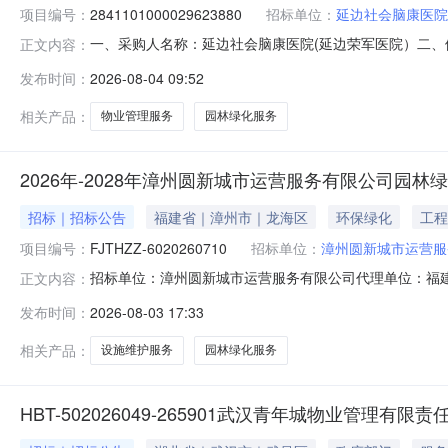
项目编号：
2841101000029623880
招标单位：
延边社会脑康医院
一、采购人名称：延边社会脑康医院(延边荣军医院）二
正文内容：
采购项目编号：2841101000029623880五、合同编
发布时间：
2026-08-04 09:52
公司园林绿化服务及物业管理服务详见附件项1.00861
相关产品：
物业管理服务
园林绿化服务
2026年-2028年漳州圆新城市运营服务有限公司园
招标｜招标公告
福建省｜漳州市｜龙海区
环保绿化
工程
项目编号：
FJTHZZ-6020260710
招标单位：
漳州圆新城市运营服
招标单位：漳州圆新城市运营服务有限公司代理单位：福建省
正文内容：
标2026年-2028年漳州圆新城市运营服务有限公司园林
发布时间：
2026-08-03 17:33
营服务有限公司园林绿化及设施维护等服务项目采购（以下简称
相关产品：
设施维护服务
园林绿化服务
HBT-502026049-265901武汉青年城物业管理