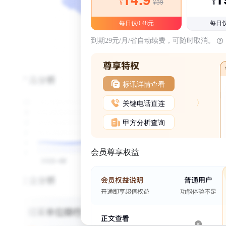
¥39
¥
¥
每日仅0.48元
每日仅
到期29元/月/省自动续费，可随时取消。
标讯详情查看
关键电话直连
甲方分析查询
会员尊享权益