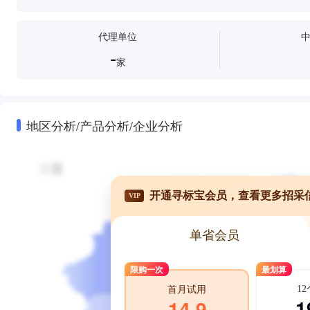
代理单位
-
家
地区分析/产品分析/企业分析
开通寻标宝会员，查看更多招采
VIP
单省会员
限购一次
最划算
1
首月试用
1
14.9