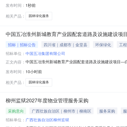
备制造集团有限公司铁路运输分公司园林绿化服务（项目编号
发布时间：
1秒前
备制造集团有限公司铁路运输分公司。本项目已具备采购条
服务范围
相关产品：
园林绿化服务
中国五冶淮州新城教育产业园配套道路及设施建设项
招标｜招标公告
四川省｜成都市｜金堂县
环保绿化
工程
招标单位：
中国五冶集团有限公司
中国五冶淮州新城教育产业园配套道路及设施建设项目—白
正文内容：
设施建设项目—白高路项目园林绿化专业分包工程项目资格
发布时间：
10小时前
人：吴工4、电话：028-84300637二、采购项目
街道；3、采购范围：淮州新城
相关产品：
园林绿化服务
柳州监狱2027年度物业管理服务采购
采购意向
广西壮族自治区｜柳州市｜柳南区
服务采购
服
招标单位：
广西壮族自治区柳州监狱