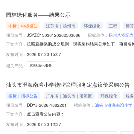
园林绿化服务——结果公示
中标｜中标通知
江苏省｜扬州市
环保绿化
工程
预算
项目编号：
JSYZC13030120262503686
招标单位：
扬州八怪纪念
按照直接采购成交规则，现将采购结果公示如下：项目名称:园林绿
正文内容：
扬州八怪纪念馆采购结果:成功评选报价供应商数:1允许中选
发布时间：
2026-07-30 15:07
中选2026-07-301730.0--
相关产品：
园林绿化服务
汕头市澄海南湾小学物业管理服务定点议价采购公告
招标｜招标公告
广东省｜汕头市｜澄海区
环保绿化
服务
项目编号：
DDYJ-2026-1882201
招标单位：
汕头市澄海南湾小学
点击查看公告内容：
正文内容：
发布时间：
2026-07-30 12:37