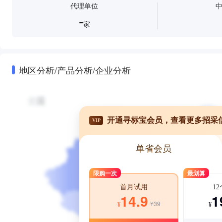
代理单位
-
家
地区分析/产品分析/企业分析
开通寻标宝会员，查看更多招采
VIP
单省会员
限购一次
最划算
1
首月试用
1
14.9
¥39
¥
¥