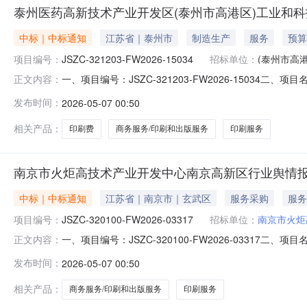
泰州医药高新技术产业开发区(泰州市高港区)工业和
中标｜中标通知
江苏省｜泰州市
制造生产
服务
预算
项目编号：
JSZC-321203-FW2026-15034
招标单位：
(泰州市高
一、项目编号：JSZC-321203-FW2026-150
正文内容：
信息项目名称：印刷费项目项目编号：JSZC-321203-F
发布时间：
2026-05-07 00:50
江苏省泰州市海陵南路777号管委会一号楼13楼评审开始时间
相关产品：
印刷费
商务服务/印刷和出版服务
印刷服务
南京市火炬高技术产业开发中心南京高新区行业舆情报告
中标｜中标通知
江苏省｜南京市｜玄武区
服务采购
服务
项目编号：
JSZC-320100-FW2026-03317
招标单位：
南京市火炬
一、项目编号：JSZC-320100-FW2026-033
正文内容：
￥1468.4四、主要标的信息项目名称：南京高新区行业舆情报告
发布时间：
2026-05-07 00:50
其他印刷服务项目预算：￥1468.4项目地点：江苏省南京市玄
相关产品：
商务服务/印刷和出版服务
印刷服务