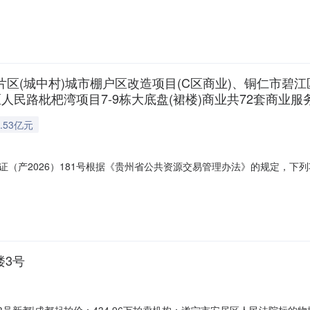
片区(城中村)城市棚户区改造项目(C区商业)、铜仁市碧江
江区人民路枇杷湾项目7-9栋大底盘(裙楼)商业共72套商业
.53亿元
证（产2026）181号根据《贵州省公共资源交易管理办法》的规定，下
有限公司项目名称铜仁市碧江区环东路225号碧江区2019年东关片区(城
期5-1#地块)22栋商业及铜仁市碧江区人民路枇杷湾项目7-9栋大底盘(裙
楼3号