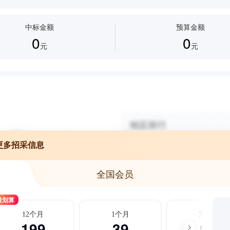
中标金额
预算金额
0
0
元
元
更多招采信息
全国会员
最划算
12个月
1个月
3个月
199
39
99