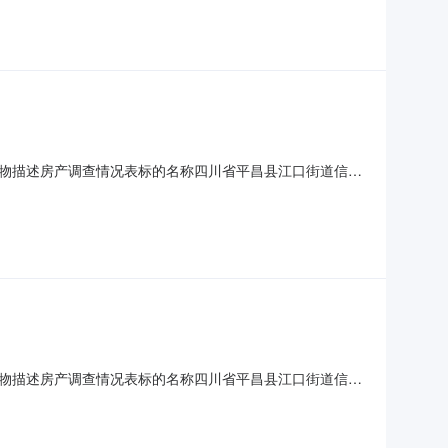
务用房权证号房号所在楼层建筑面积㎡2016000795（合
标的物描述房产调查情况表标的名称四川省平昌县江口街道信义
号被执行人：**公司案号:（2025）川1923执585
号房号所在楼层建筑面积㎡2016000790（合同）1-
标的物描述房产调查情况表标的名称四川省平昌县江口街道信义
号被执行人：**公司案号:（2025）川1923执585
号所在楼层建筑面积㎡2016000836（合同）1-61层