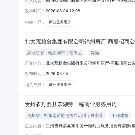
四川省成都市新都区新都镇静安路19号40栋3
正文内容：
省成都市新都区新都镇静安路19号40栋3楼3号
发布时间：
2026-08-04 12:08
0058852号】规划用途：[商业服务]所有权人
相关产品：
商业服务用房
北大荒粮食集团有限公司锦州房产-商服招商
黑龙江省｜哈尔滨市｜南岗区
货物
北大荒粮食集团有限公司锦州房产-商服招商公
正文内容：
滨海新区拟招商价格可议招商标的基本情况资产
发布时间：
2026-08-04
数第1-3层/共17层，国有建设用地使用权至
然人。2、符合国家相关法
相关产品：
商业服务用房
贵州省丹寨县东湖旁一幢商业服务用房
贵州省｜黔东南苗族侗族自治州｜丹寨县
工程建筑
贵州省丹寨县东湖旁一幢商业服务用房丹寨|黔东
正文内容：
湖旁一幢商业服务用房权证情况执行案号（2026