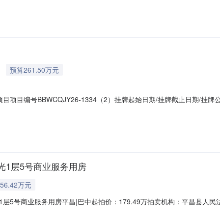
/商业服务土地性质出让，土地使用期限为2017年12月12日起至2057年
预算261.50万元
项目编号BBWCQJY26-1334（2）挂牌起始日期/挂牌截止日期/
时间同时顺延）。标的概况房产标的简介南宁市青秀区园湖南路7-28号园湖
月25日起2035年03月25日止；所在建筑物为共12层的钢筋混凝土结构建
光1层5号商业服务用房
56.42万元
层5号商业服务用房平昌|巴中起拍价：179.49万拍卖机构：平昌县人
产登记权证号及用途规划房屋用途：【商业服务】土地用途：【商服用地】标