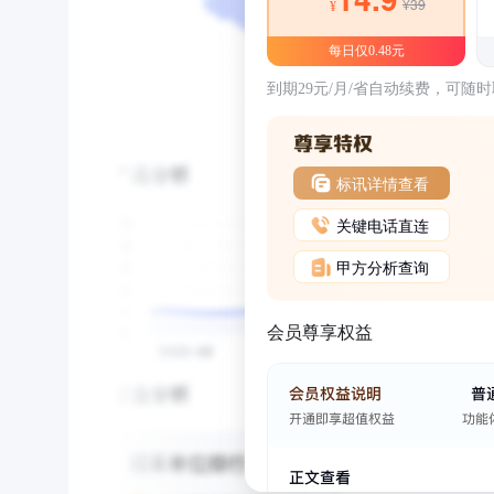
¥39
¥
每日仅0.48元
到期29元/月/省自动续费，可随
标讯详情查看
关键电话直连
甲方分析查询
会员尊享权益