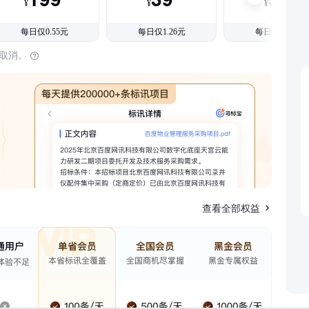
¥
¥
¥
每日仅0.55元
每日仅1.26元
每日仅1.08元
时取消。
查看全部权益