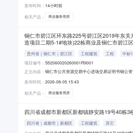
发布时间：
14小时前
相关产品：
商业服务用房
铜仁市碧江区环东路225号碧江区2019年东关
造项目二期5-1#地块)22栋商业及铜仁市碧
贵州省｜铜仁市｜碧江区
工程建筑
工程
中标1
项目编号：
S52060020260001R9001
铜仁市公共资源交易中心进场交易证明书铜公资
正文内容：
明。招标人（产权委托人）铜仁市碧江区碧城工程
发布时间：
2026-08-05 15:43
10号(2018年河西片区城市棚户区改造项目二
号S520
相关产品：
商业服务用房
四川省成都市新都区新都镇静安路19号40栋3
四川省｜成都市｜新都区
工程建筑
其它