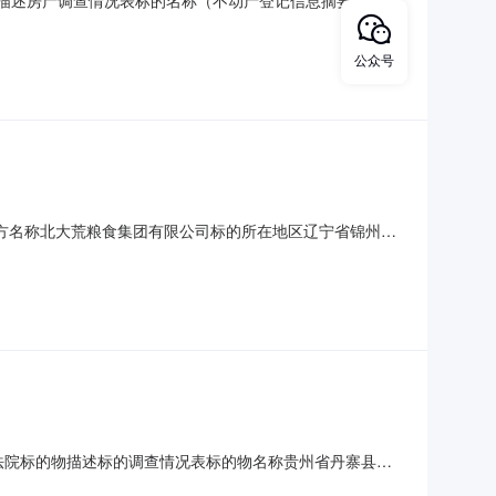
的物描述房产调查情况表标的名称（不动产登记信息摘要）四川
产权第0058851号/川（2023）新都区不动产权第
904执995号法院查封情况已查封抵押登记请况有抵押标的物
公众号
方名称北大荒粮食集团有限公司标的所在地区辽宁省锦州市
用房，建筑面积264.26平方米，东西朝向，电梯房，层
册并有效存续的企业法人、其他组织或具有完全民事行为能力的自
民法院标的物描述标的调查情况表标的物名称贵州省丹寨县东
号土地证号/标的物所有人丹寨县某某有限责任公司评估基准日