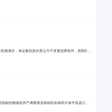
12月12日止。是否已腾空未腾空，成交后由法院组织交付。租
挂牌公告期满后，未征集到意向受让方不变更挂牌条件，按照5个
苑3号临街商业服务用房，建筑面积为226.29㎡，专有建
筑物，标的位于第1层；至评估价值时点，水电、照明设施齐
民法院标的物描述房产调查情况表标的名称四川省平昌县江口
的所有人及案号被执行人：**公司案号:（2025）川