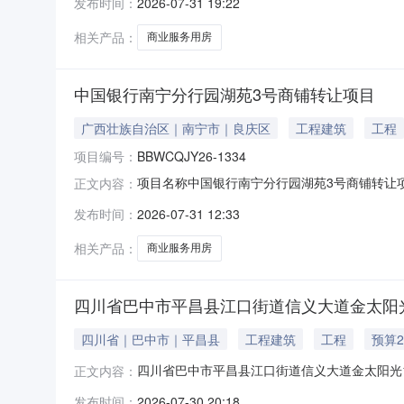
发布时间：
2026-07-31 19:22
2026年7月14日标的物现状用途住宿餐饮用地
赁情
相关产品：
商业服务用房
中国银行南宁分行园湖苑3号商铺转让项目
广西壮族自治区｜南宁市｜良庆区
工程建筑
工程
项目编号：
BBWCQJY26-1334
项目名称中国银行南宁分行园湖苑3号商铺转让项目
正文内容：
工作日为一个周期延长挂牌52个周期（网络竞价
发布时间：
2026-07-31 12:33
筑面积为217.35㎡，使用期限;1995年03
相关产品：
商业服务用房
四川省巴中市平昌县江口街道信义大道金太阳
四川省｜巴中市｜平昌县
工程建筑
工程
预算2
四川省巴中市平昌县江口街道信义大道金太阳光1
正文内容：
街道信义大道金太阳光1层5号商业服务用房不动
发布时间：
2026-07-30 20:18