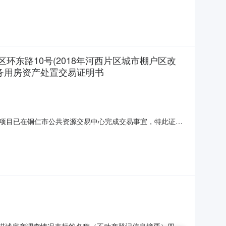
区环东路10号(2018年河西片区城市棚户区改
服务用房资产处置交易证明书
列项目已在铜仁市公共资源交易中心完成交易事宜，特此证
中村)城市棚户区改造项目(C区商业)、铜仁市碧江区环东路
楼)商业共72套商业服务用房资产处置项目类别产权交易标的编