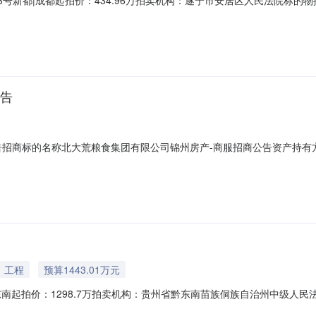
楼3号新都|成都起拍价：434.96万拍卖机构：遂宁市安居区人民法院标
商业服务用房不动产登记权证号及用途规划【权证号：川（2023）新都区不动
及执行案号所有权人：被执行人：黄*、案外人：唐**案号：（2026）川0
公告
告招商标的名称北大荒粮食集团有限公司锦州房产-商服招商公告资产持有
位于辽宁省锦州市滨海新区渤海大街二段天兴海逸半岛的商品房，为商业服务
2049年12月16日止，可正常办理产权变更。受让方资格条件1、依法注
工程
预算1443.01万元
南起拍价：1298.7万拍卖机构：贵州省黔东南苗族侗族自治州中级人
）黔26执12号不动产权证书号黔（2018）丹寨县不动产第0002347