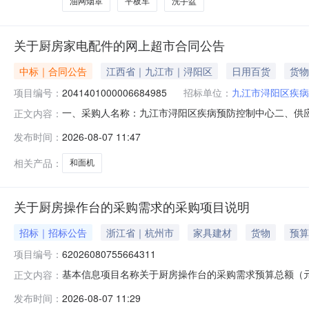
油网烟罩
平板车
洗手盆
关于厨房家电配件的网上超市合同公告
中标｜合同公告
江西省｜九江市｜浔阳区
日用百货
货物
项目编号：
2041401000006684985
招标单位：
九江市浔阳区疾病
一、采购人名称：九江市浔阳区疾病预防控制中心二、供
正文内容：
目编号：2041401000006684985五、合同编号：202
发布时间：
2026-08-07 11:47
900无品牌25公斤和面机台1.0023502350服务
相关产品：
和面机
关于厨房操作台的采购需求的采购项目说明
招标｜招标公告
浙江省｜杭州市
家具建材
货物
预算
项目编号：
62026080755664311
基本信息项目名称关于厨房操作台的采购需求预算总额（元）150000
正文内容：
供应商不需要缴纳履约保函供应商要求供应商规模要求-供
发布时间：
2026-08-07 11:29
品类目:工作台;展开尺寸(长*宽*高)(cm):1500*800*800;颜