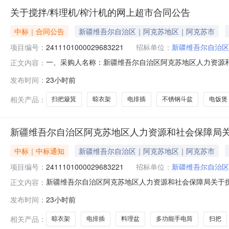
关于搅拌/料理机/榨汁机的网上超市合同公告
中标｜合同公告
新疆维吾尔自治区｜阿克苏地区｜阿克苏市
项目编号：
2411101000029683221
招标单位：
新疆维吾尔自治区
一、采购人名称：新疆维吾尔自治区阿克苏地区人力资源
正文内容：
保障局网上超市项目四、采购项目编号：2411101000029
发布时间：
23小时前
L18-P750搅拌/料理机/榨汁机电动绞肉机九阳/Joyoung
相关产品：
扫把簸箕
晾衣架
电排插
不锈钢斗盆
电饭煲
新疆维吾尔自治区阿克苏地区人力资源和社会保障局关
中标｜中标通知
新疆维吾尔自治区｜阿克苏地区｜阿克苏市
项目编号：
2411101000029683221
招标单位：
新疆维吾尔自治区
新疆维吾尔自治区阿克苏地区人力资源和社会保障局关于搅拌/
正文内容：
一、项目信息项目名称:新疆维吾尔自治区阿克苏地区人力资源和
发布时间：
23小时前
人社局项目联系电话:15276860057采购计划文号:采购
相关产品：
晾衣架
电排插
料理盆
多功能手电筒
扫把