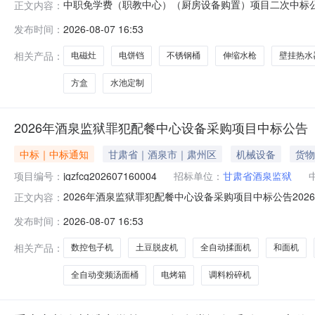
中职免学费（职教中心）（厨房设备购置）项目二次中标公告
正文内容：
供应商名称供应商地址供应商编码河北益云教育科技有限公司定
发布时间：
2026-08-07 16:53
品牌规格型号数量单价中标金额下浮率费率优惠率优惠产
架、地架、汤桶消
相关产品：
电磁灶
电饼铛
不锈钢桶
伸缩水枪
壁挂热水
方盒
水池定制
2026年酒泉监狱罪犯配餐中心设备采购项目中标公告
中标｜中标通知
甘肃省｜酒泉市｜肃州区
机械设备
货物
项目编号：
jqzfcg202607160004
招标单位：
甘肃省酒泉监狱
2026年酒泉监狱罪犯配餐中心设备采购项目中标公告20
正文内容：
罪犯配餐中心设备采购项目以公开招标的方式进行采购，该项
发布时间：
2026-08-07 16:53
标结果公布如下：一、项目编号：jqzfcg2026071600
相关产品：
数控包子机
土豆脱皮机
全自动揉面机
和面机
全自动变频汤面桶
电烤箱
调料粉碎机