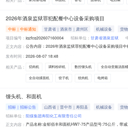
家用落地扇
和面机
香皂
面条机
电热锅
2026年酒泉监狱罪犯配餐中心设备采购项目
中标｜中标通知
甘肃省｜酒泉市｜肃州区
机械设备
货物
项目编号：
jqzfcg202607160004
招标单位：
甘肃省酒泉监狱
公告内容：2026年酒泉监狱罪犯配餐中心设备采购项目
正文内容：
方式进行采购，该项目于2026年7月16日在酒泉市公共
发布时间：
2026-08-07 18:48
jqzfcg202607160004二、开标时间：2026年8
相关产品：
切肉机
调料粉碎机
数控馒头机
全自动变频汤面
全自动揉面机
饺子机
绞肉机
电烤箱
馒头机、和面机
招标｜招标公告
山西省｜晋中市｜寿阳县
机械设备
货物
招标单位：
阳煤集团寿阳化工有限责任公司
产品名称:金郁佰丰和面机HW7-75产品型号:75公斤，带减
正文内容：