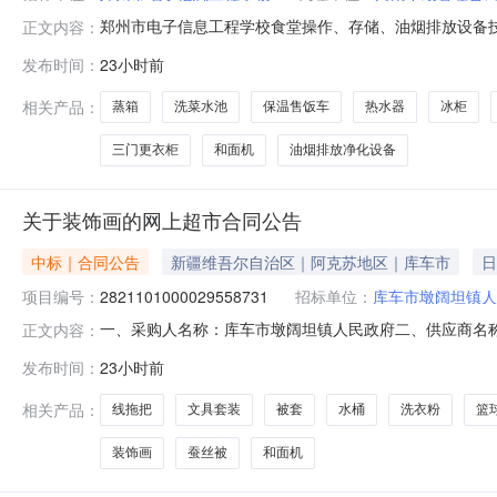
郑州市电子信息工程学校食堂操作、存储、油烟排放设备
正文内容：
确定项目技术标准与采购需求，现面向社会公开征集相关
发布时间：
23小时前
烟排放设备（二）项目预算：197.4万元（三）采购内
三层货架；2.食堂餐具及消毒设备：餐具（
相关产品：
蒸箱
洗菜水池
保温售饭车
热水器
冰柜
三门更衣柜
和面机
油烟排放净化设备
关于装饰画的网上超市合同公告
中标｜合同公告
新疆维吾尔自治区｜阿克苏地区｜库车市
日
项目编号：
2821101000029558731
招标单位：
库车市墩阔坦镇人
一、采购人名称：库车市墩阔坦镇人民政府二、供应商名
正文内容：
2821101000029558731五、合同编号：11NK460
发布时间：
23小时前
力6669文具套装/礼盒得力/deli6669套33.00103303
相关产品：
线拖把
文具套装
被套
水桶
洗衣粉
篮
装饰画
蚕丝被
和面机