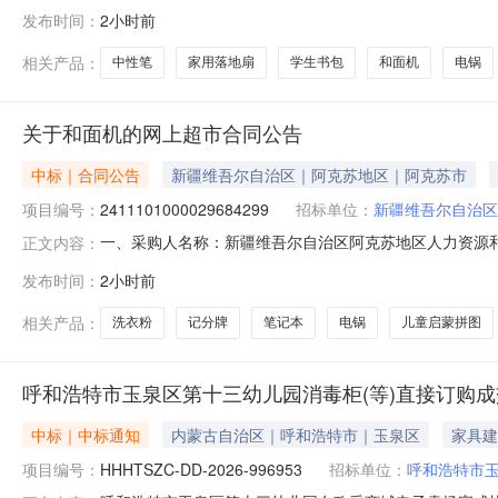
目名称:新疆维吾尔自治区阿克苏地区人力资源和社会保障局关于
发布时间：
2小时前
话:15276860057采购计划文号:采购计划金额（元）
相关产品：
中性笔
家用落地扇
学生书包
和面机
电锅
关于和面机的网上超市合同公告
中标｜合同公告
新疆维吾尔自治区｜阿克苏地区｜阿克苏市
项目编号：
2411101000029684299
招标单位：
新疆维吾尔自治区
一、采购人名称：新疆维吾尔自治区阿克苏地区人力资源
正文内容：
保障局网上超市项目四、采购项目编号：2411101000029
发布时间：
2小时前
HMJ-A70C1和面机小熊HMJ-A70C1台2.002805602美
相关产品：
洗衣粉
记分牌
笔记本
电锅
儿童启蒙拼图
呼和浩特市玉泉区第十三幼儿园消毒柜(等)直接订购
中标｜中标通知
内蒙古自治区｜呼和浩特市｜玉泉区
家具建
项目编号：
HHHTSZC-DD-2026-996953
招标单位：
呼和浩特市