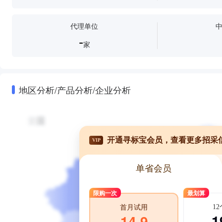
代理单位
-
家
地区分析/产品分析/企业分析
开通寻标宝会员，查看更多招采
VIP
单省会员
限购一次
最划算
1
首月试用
1
14.9