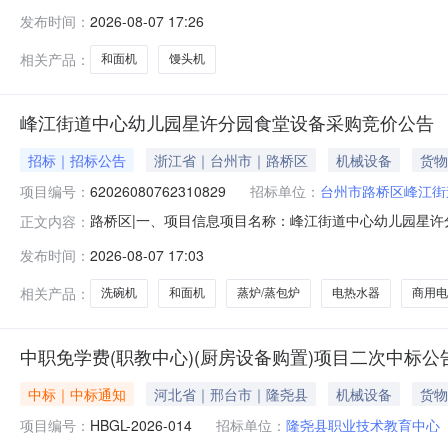
08-1015:35:21还剩2天立即报价暂无报价已有0人报价
发布时间：
2026-08-07 17:26
相关产品：
和面机
馒头机
峰江街道中心幼儿园星许分园食堂设备采购竞价公告
招标｜招标公告
浙江省｜台州市｜路桥区
机械设备
货物
项目编号：
62026080762310829
招标单位：
台州市路桥区峰江街
路桥区|一、项目信息项目名称：峰江街道中心幼儿园星许分园食
正文内容：
起止时间：2026-08-0716:10-2026-08-1
发布时间：
2026-08-07 17:03
制金额(元)意向品牌消毒柜/洗碗机核心参数要求:商品类目:消毒柜
相关产品：
洗碗机
和面机
蒸炉/蒸包炉
电热水器
商用电
中职免学费(职教中心)(厨房设备购置)项目二次中标公
中标｜中标通知
河北省｜邢台市｜隆尧县
机械设备
货物
项目编号：
HBGL-2026-014
招标单位：
隆尧县职业技术教育中心