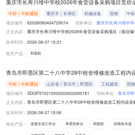
重庆市长寿川维中学校2026年食堂设备采购项目竞价
中标｜中标通知
重庆市｜长寿区
机械设备
货物
中标
项目编号：
62026080404729074
招标单位：
重庆市长寿川维中学
重庆市长寿川维中学校2026年食堂设备采购项目（项目编号:
正文内容：
年食堂设备采购项目项目编号：6202608040472907
发布时间：
2026-08-07 15:21
时间：2026-08-0709:00-2026-08-0711
相关产品：
和面机
青岛市即墨区第二十八中学28中校舍维修改造工程内
中标｜中标通知
山东省｜青岛市｜即墨区
工程建筑
货物
项目编号：
SDGP370215000202602000181
招标单位：
青岛市即
青岛市即墨区第二十八中学28中校舍维修改造工程内设采购项目
正文内容：
分包名称：其他用具四、招标公告发布日期:2026年07月17日
发布时间：
2026-08-07 15:06
标供应商地址中标金额(元)1青岛茂维利教育装备有限公司山东
相关产品：
连接水池工作台
单星剖鱼台
和面机
挂墙热水器