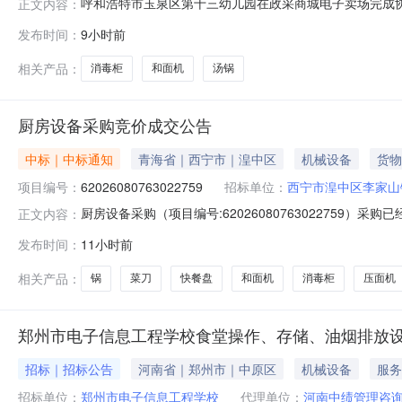
呼和浩特市玉泉区第十三幼儿园在政采商城电子卖场完成协议供
正文内容：
区第十三幼儿园所属区域：内蒙古呼和浩特市本级预算金额(元)
发布时间：
9小时前
购)二、采购结果成交供应商：内蒙古思可睿教育科技有限公司成交
相关产品：
消毒柜
和面机
汤锅
厨房设备采购竞价成交公告
中标｜中标通知
青海省｜西宁市｜湟中区
机械设备
货物
项目编号：
62026080763022759
招标单位：
西宁市湟中区李家山
厨房设备采购（项目编号:62026080763022759）
正文内容：
联忠项目联系电话：17797284973项目所在行政区划编码：6
发布时间：
11小时前
名称：西宁市湟中区李家山镇中心学校采购单位地址：青海
相关产品：
锅
菜刀
快餐盘
和面机
消毒柜
压面机
郑州市电子信息工程学校食堂操作、存储、油烟排放
招标｜招标公告
河南省｜郑州市｜中原区
机械设备
服务
招标单位：
郑州市电子信息工程学校
代理单位：
河南中绩管理咨