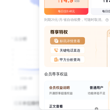
¥39
¥
¥
每日仅0.48元
每日仅
到期29元/月/省自动续费，可随时取消。
标讯详情查看
关键电话直连
甲方分析查询
会员尊享权益