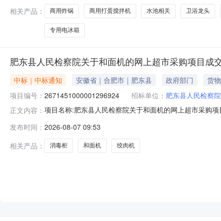
相关产品：
商用炸锅
商用打蛋搅拌机
水池相关
卫浴龙头
专用电冰箱
肥东县人民检察院关于和面机的网上超市采购项目成
中标｜中标通知
安徽省｜合肥市｜肥东县
政府部门
货物
项目编号：
2671451000001296924
招标单位：
肥东县人民检察院
项目名称:肥东县人民检察院关于和面机的网上超市采购项目项
正文内容：
察院关于和面机的网上超市采购项目采购项目项目编号:2671
发布时间：
2026-08-07 09:53
三、成交信息交易方式:直接采购成交日期:2026年8月7
相关产品：
消毒柜
和面机
绞肉机