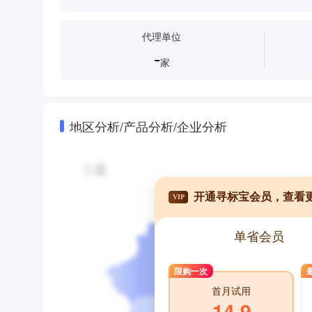
代理单位
-
家
地区分析/产品分析/企业分析
开通寻标宝会员，查看
VIP
单省会员
限购一次
首月试用
14.9