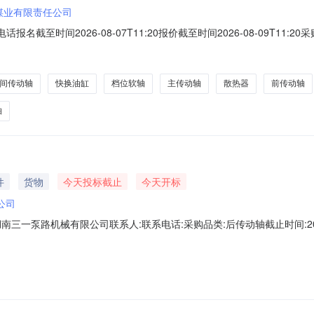
煤业有限责任公司
话报名截至时间2026-08-07T11:20报价截至时间2026-08-09T
期备注50178358散热器散热器\1G3401000WJ-10FB(A)昆
液位传感器\YW-210WJ-10FB(A)昆山晋桦豹胶轮车制造股份有限公司电阻
间传动轴
快换油缸
档位软轴
主传动轴
散热器
前传动轴
轴
件
货物
今天投标截止
今天开标
公司
一泵路机械有限公司联系人:联系电话:采购品类:后传动轴截止时间:2026-
格投标人进行网上电子投标。一、项目内容项目标号：XJ20260803
部进行确认后才能参加。2、投标单位不得给他人借、卖或挂靠资质，如