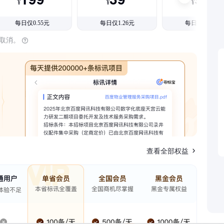
¥
¥
¥
每日仅0.55元
每日仅1.26元
每日仅1.08元
时取消。
查看全部权益