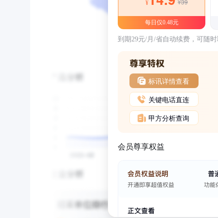
¥39
¥
每日仅0.48元
到期29元/月/省自动续费，可随
标讯详情查看
关键电话直连
甲方分析查询
会员尊享权益