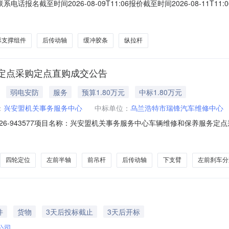
联系电话报名截至时间2026-08-09T11:06报价截至时间2026-08-1
要求交货期备注1A4903600横拉杆J49036006.0件2026-09-041A5
9-041A5603700纵拉杆2J5603700
形支撑组件
后传动轴
缓冲胶条
纵拉杆
定点采购定点直购成交公告
弱电安防
服务
预算1.80万元
中标1.80万元
：
兴安盟机关事务服务中心
中标单位：
乌兰浩特市瑞锋汽车维修中心
-2026-943577项目名称：兴安盟机关事务服务中心车辆维修和保养服
时间：2026-08-0609:56:38采购人联系方式：白德力格尔138047931
目需求数量计量单位1前传动轴1个2后传动轴1个3左前刹车分泵铁管1个
四轮定位
左前半轴
前吊杆
后传动轴
下支臂
左前刹车分
件
货物
3天后投标截止
3天后开标
公司