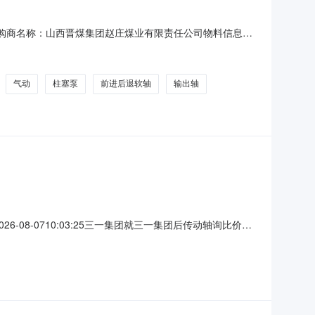
11:20采购商名称：山西晋煤集团赵庄煤业有限责任公司物料信息物
山晋桦豹胶轮车制造股份有限公司水散100㎡中冷器28㎡油散25
气动
柱塞泵
前进后退软轴
输出轴
08-0710:03:25三一集团就三一集团后传动轴询比价在
0160项目标名：三一集团后传动轴询比价二、投标人资格要
有此种情况，经查证核实后，立即取消其投标资格，并纳入黑