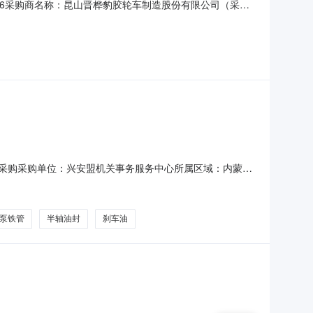
1T11:06采购商名称：昆山晋桦豹胶轮车制造股份有限公司（采
602100纵拉杆2J560210012.0件2026-09-
务定点采购采购单位：兴安盟机关事务服务中心所属区域：内蒙古
13采购计划备案书/批准书编号：兴财购计划[2026]02312采购
4刹车油3个5上支臂2个
泵铁管
半轴油封
刹车油