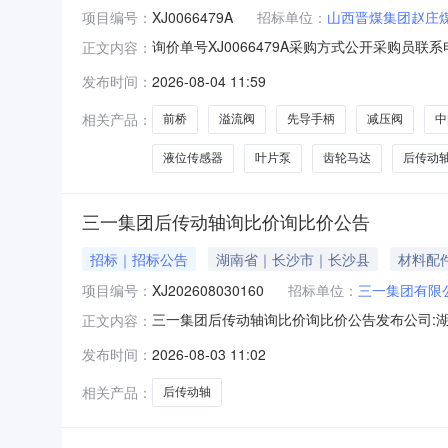
项目编号：
XJ0066479A
招标单位：
山西晋煤集团赵庄
询价单号XJ0066479A采购方式公开采购员联系电
正文内容：
料代码物料名称规格型号品牌采购数量计量单位要求交货
发布时间：
2026-08-04 11:59
㎡1.0件2026-10-2850178362液位传感器
相关产品：
前桥
溢流阀
先导手柄
减压阀
中
液位传感器
叶片泵
齿轮马达
后传动
三一集团后传动轴询比价询比价公告
招标｜招标公告
湖南省｜长沙市｜长沙县
材料配
项目编号：
XJ202608030160
招标单位：
三一集团有限
三一集团后传动轴询比价询比价公告发布公司:湖南三
正文内容：
GSP平台在线招标厅进行电子采购，现公开邀请合
发布时间：
2026-08-03 11:02
求：1、投标单位必须对投标的物料技术要求全
名单。3
相关产品：
后传动轴