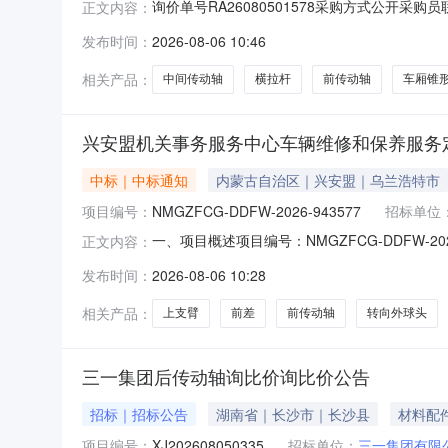
询价单号RA26080501578采购方式公开采购员
正文内容：
购）物料信息物料代码物料名称规格型号品牌采购数量计量单位
发布时间：
2026-08-06 10:46
041A5603100纵拉杆1J560310012.0件2026-0
相关产品：
中间传动轴
横拉杆
前传动轴
车厢锥
兴安盟机关事务服务中心车辆维修和保养服务
中标｜中标通知
内蒙古自治区｜兴安盟｜乌兰浩特市
项目编号：
NMGZFCG-DDFW-2026-943577
招标单位
一、项目概述项目编号：NMGZFCG-DDFW
正文内容：
自治区兴安盟预算金额(元)：18,049.00项目开始
发布时间：
2026-08-06 10:28
方式：电子卖场（定点服务）二、需求明细编号项
相关产品：
上支臂
前差
前传动轴
转向外球头
三一集团后传动轴询比价询比价公告
招标｜招标公告
湖南省｜长沙市｜长沙县
材料配
项目编号：
XJ202608050335
招标单位：
三一集团有限