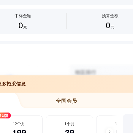
中标金额
预算金额
0
0
元
元
更多招采信息
全国会员
最划算
12个月
1个月
3个月
199
39
99