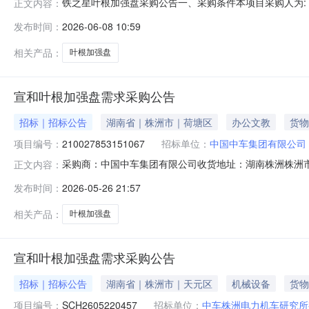
铁之星叶根加强盘采购公告一、采购条件本项目采购人为:
正文内容：
【铁之星叶根加强盘】项目进行公开采购。采购方式为:【一
发布时间：
2026-06-08 10:59
段:SCH2606040152:风电整机-机舱总成-轴承座
交货期¨服务期备注S
相关产品：
叶根加强盘
宣和叶根加强盘需求采购公告
招标｜招标公告
湖南省｜株洲市｜荷塘区
办公文教
货物
项目编号：
210027853151067
招标单位：
中国中车集团有限公司
采购商：中国中车集团有限公司收货地址：湖南株洲株洲市荷塘区商机编号
正文内容：
货期交货期要求价格有效期不限询价单编号210027853
发布时间：
2026-05-26 21:57
料编码物料名称品牌型号采购量是否送样对供应商附言1804
相关产品：
叶根加强盘
宣和叶根加强盘需求采购公告
招标｜招标公告
湖南省｜株洲市｜天元区
机械设备
货物
项目编号：
SCH2605220457
招标单位：
中车株洲电力机车研究所