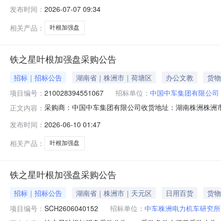
根加强盘需求】项目进行公开采购。采购方式为:【一般性询比】
发布时间：
2026-07-07 09:34
机舱总成-轴承座装配-轴承端盖】；4.本项目概况为:【/
相关产品：
叶根加强盘
铁之星叶根加强盘采购公告
招标｜招标公告
湖南省｜株洲市｜荷塘区
办公文教
货物
项目编号：
210028394551067
招标单位：
中国中车集团有限公司
采购商：中国中车集团有限公司收货地址：湖南株洲株洲市荷塘区商机编号
正文内容：
货期交货期要求价格有效期不限询价单编号210028394
发布时间：
2026-06-10 01:47
料编码物料名称品牌型号采购量是否送样对供应商附言1922
相关产品：
叶根加强盘
铁之星叶根加强盘采购公告
招标｜招标公告
湖南省｜株洲市｜天元区
日用百货
货物
项目编号：
SCH2606040152
招标单位：
中车株洲电力机车研究所