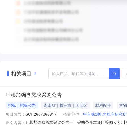
相关项目
8
叶根加强盘需求采购公告
招标｜招标公告
湖南省｜株洲市｜天元区
材料配件
货物
项目编号：
SCH2607060317
招标单位：
中车株洲电力机车研究所
叶根加强盘需求采购公告一、采购条件本项目采购人为:【
正文内容：