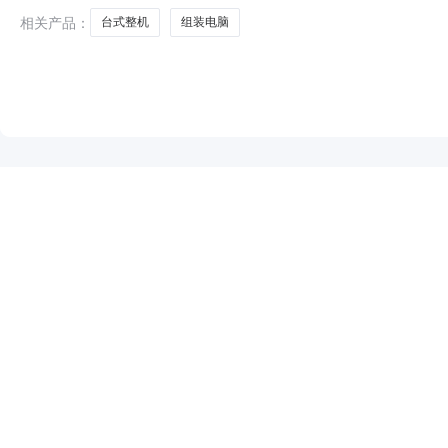
相关产品：
台式整机
组装电脑
NEW
HOT
5折起
暂时没有搜索结果…