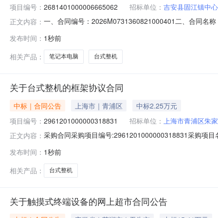
项目编号：
2681401000006665062
招标单位：
吉安县固江镇中心
一、合同编号：2026M0731360821000401二、合
正文内容：
目五、合同主体采购人（甲方）：吉安县固江镇中心卫生院地
发布时间：
1秒前
安市吉安县江西吉安市吉安县城庐陵大道20号（县医院门口）联
相关产品：
笔记本电脑
台式整机
关于台式整机的框架协议合同
中标｜合同公告
上海市｜青浦区
中标2.25万元
项目编号：
2961201000000318831
招标单位：
上海市青浦区朱家
采购合同采购项目编号:296120100000031883
正文内容：
海市青浦区朱家角人民医院中标供应商:上海华璐信息技术有限公司合同
发布时间：
1秒前
相关产品：
台式整机
关于触摸式终端设备的网上超市合同公告