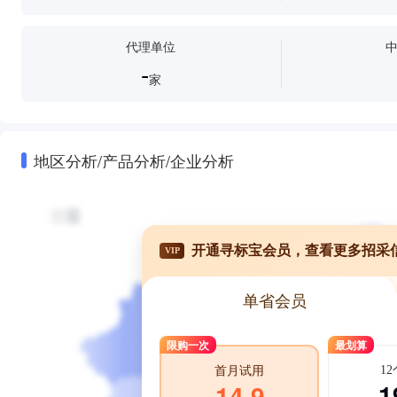
代理单位
-
家
地区分析/产品分析/企业分析
开通寻标宝会员，查看更多招采
VIP
单省会员
限购一次
最划算
1
首月试用
1
14.9