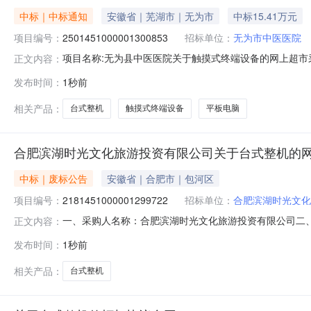
中标｜中标通知
安徽省｜芜湖市｜无为市
中标15.41万元
项目编号：
2501451000001300853
招标单位：
无为市中医医院
项目名称:无为县中医医院关于触摸式终端设备的网上超市采购
正文内容：
中医医院关于触摸式终端设备的网上超市采购项目采购项目项目编
发布时间：
1秒前
位地址:/三、成交信息交易方式:直接采购成交日期:202
相关产品：
台式整机
触摸式终端设备
平板电脑
合肥滨湖时光文化旅游投资有限公司关于台式整机的
中标｜废标公告
安徽省｜合肥市｜包河区
项目编号：
2181451000001299722
招标单位：
合肥滨湖时光文化
一、采购人名称：合肥滨湖时光文化旅游投资有限公司二
正文内容：
2181451000001299722四、采购组织类型：
发布时间：
1秒前
其他事项：九、联系方式1、采购人名称：合肥滨湖时光文
相关产品：
台式整机