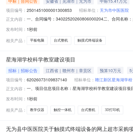
中标｜合同公告
安徽省｜芜湖市｜无为市
中标15.41万元
项目编号：
2501451000001300853
招标单位：
无为市中医医院
一、合同编号：34022520260806000204二、合
正文内容：
五、合同主体采购人（甲方）：无为县中医医院地址：安徽省
发布时间：
1秒前
芜湖市无为县安徽省芜湖市无为县无城中央花园14幢18,19
相关产品：
平板电脑
台式整机
触摸式终端设备
星海湖学校科学教室建设项目
招标｜招标公告
江西省｜赣州市｜章贡区
预算10万元
项目编号：
62026073109837140
招标单位：
赣江新区星海湖学校
一、项目信息项目名称：星海湖学校科学教室建设项目项目编号：6202
正文内容：
1118:00采购单位：赣江新区星海湖学校供应商规模要
发布时间：
1秒前
商品类目:教学仪器/实验器材;规格:详见采购需求附件;次要参数
相关产品：
教学仪器
触控一体机
台式整机
3D打印机
无为县中医医院关于触摸式终端设备的网上超市采购