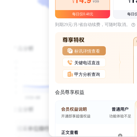
¥39
¥
¥
每日仅0.48元
每日仅
到期29元/月/省自动续费，可随时取消。
标讯详情查看
关键电话直连
甲方分析查询
会员尊享权益