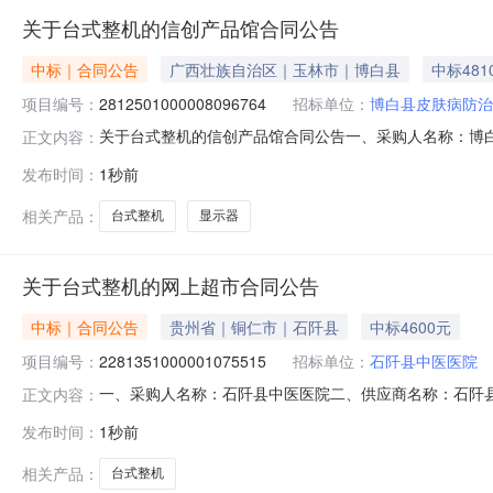
关于台式整机的信创产品馆合同公告
中标｜合同公告
广西壮族自治区｜玉林市｜博白县
中标481
项目编号：
2812501000008096764
招标单位：
博白县皮肤病防治
关于台式整机的信创产品馆合同公告一、采购人名称：博
正文内容：
购项目编号：2812501000008096764五、合同编号：1
发布时间：
1秒前
M9008GB+256GB+1TB）带光驱/配23.8英寸显示器
相关产品：
台式整机
显示器
关于台式整机的网上超市合同公告
中标｜合同公告
贵州省｜铜仁市｜石阡县
中标4600元
项目编号：
2281351000001075515
招标单位：
石阡县中医医院
一、采购人名称：石阡县中医医院二、供应商名称：石阡县广源
正文内容：
编号：52062325599741825904972026002401六、
发布时间：
1秒前
1.0046004600服务要求或标的基本概况：七、其它
相关产品：
台式整机