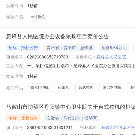
2411351000001078524四、采购组织类型：
发布时间：
1秒前
事项：九、联系方式1、采购人名称：仁怀市人民政府盐
话：传真：3、同级政府采购监督管理部门名称：联
相关产品：
台式整机
息烽县人民医院办公设备采购项目竞价公告
招标｜招标公告
贵州省｜贵阳市｜息烽县
预算8.64万元
项目编号：
62026080652719783
招标单位：
息烽县人民医院
一、项目信息项目名称：息烽县人民医院办公设备采购项目项目编号：6
正文内容：
08-0718:00采购单位：息烽县人民医院供应商规模要
发布时间：
1秒前
笔记本电脑;采购人需求描述:-;次要参数要求:主要参数:详见附件;1
相关产品：
激光打印机
碎纸机
台式整机
笔记本电脑
标
马鞍山市博望区丹阳镇中心卫生院关于台式整机的框
中标｜废标公告
安徽省｜马鞍山市｜博望区
项目编号：
2861451000001301211
招标单位：
马鞍山市博望区丹