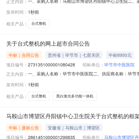
一、采购人名称：马鞍山市博望区丹阳镇中心卫生院二、
正文内容：
2861451000001301211四、采购组织类型：
发布时间：
1秒前
式1、采购人名称：马鞍山市博望区丹阳镇中心卫生院地址
相关产品：
台式整机
关于台式整机的网上超市合同公告
中标｜合同公告
贵州省｜毕节市｜七星关区
中标8950元
项目编号：
2731351000001080428
招标单位：
毕节市中医医院
一、采购人名称：毕节市中医医院二、供应商名称：毕节市宏利
正文内容：
五、合同编号：52059925584933421363962026
发布时间：
1秒前
E700-HD0028,台2.00390078002兄弟DCP-7080D
相关产品：
台式整机
黑白激光多功能一体机
马鞍山市博望区丹阳镇中心卫生院关于台式整机的框
中标｜废标公告
安徽省｜马鞍山市｜博望区
项目编号：
2861451000001299835
招标单位：
马鞍山市博望区丹