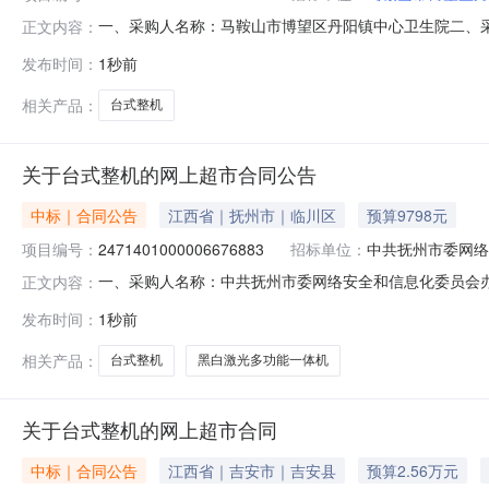
一、采购人名称：马鞍山市博望区丹阳镇中心卫生院二、
正文内容：
2861451000001299835四、采购组织类型：
发布时间：
1秒前
式1、采购人名称：马鞍山市博望区丹阳镇中心卫生院地址
相关产品：
台式整机
关于台式整机的网上超市合同公告
中标｜合同公告
江西省｜抚州市｜临川区
预算9798元
项目编号：
2471401000006676883
招标单位：
中共抚州市委网络
一、采购人名称：中共抚州市委网络安全和信息化委员会
正文内容：
全和信息化委员会办公室（抚州市互联网信息办公室）网上超市项目四
发布时间：
1秒前
项名称规格型号单位数量单价(元)总价(元)1清华同方超翔H880
相关产品：
台式整机
黑白激光多功能一体机
关于台式整机的网上超市合同
中标｜合同公告
江西省｜吉安市｜吉安县
预算2.56万元