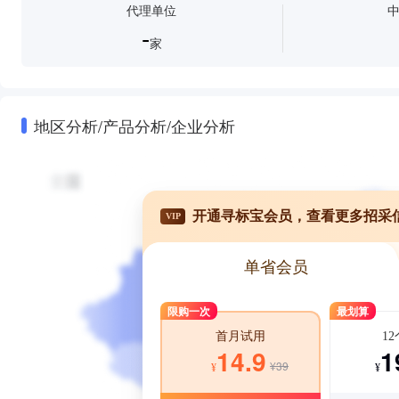
代理单位
-
家
地区分析/产品分析/企业分析
开通寻标宝会员，查看更多招采
VIP
单省会员
限购一次
最划算
1
首月试用
1
14.9
¥39
¥
¥