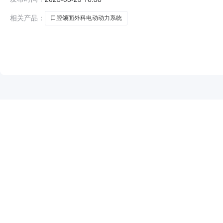
至2025年6月3日17:30时（北京时间）比选条件资
颌面外科
相关产品：
口腔颌面外科电动动力系统
NEW
HOT
5折起
暂时没有搜索结果…