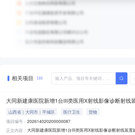
相关项目
110
大同新建康医院新增1台III类医用X射线影像诊断射线
山西省｜大同市｜平城区
医疗卫生
货物
项目编号：
202614020200000087
大同新建康医院新增1台III类医用X射线影像诊断射线装置建
正文内容：