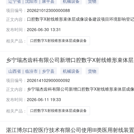
辽宁省｜沈阳市｜康平县
机械设备
货物
项目编号：
202621012300000088
口腔数字X射线锥形束体层成像设备建设项目环境影响登记表
正文内容：
地面积（平方米）8建设单位沈阳赵凤兰口腔诊所法定代表人赵凤兰
发布时间：
2026-06-30 13:31
新建备案依据该项目属于《建设项目环境影响评价分类管理
相关产品：
口腔数字X射线锥形束体层成像设备
乡宁瑞杰齿科有限公司新增口腔数字X射线锥形束体层
山西省｜临汾市｜乡宁县
机械设备
货物
项目编号：
202614102900000092
乡宁瑞杰齿科有限公司新增口腔数字X射线锥形束体层成像设
正文内容：
成像设备项目建设地点山西省临汾市乡宁县昌宁镇戎子小区
发布时间：
2026-06-11 19:33
139****2928/139****9724项目投资(万元)1
相关产品：
口腔数字X射线锥形束体层成像设备
湛江博尔口腔医疗技术有限公司使用III类医用射线装