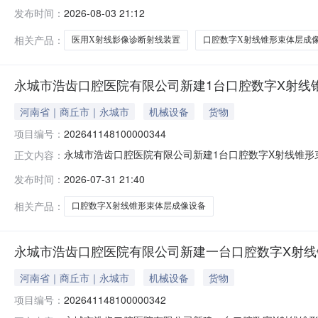
点山西省大同市平城区魏都大道1306.1037号建筑面积（
发布时间：
2026-08-03 21:12
元)45环保投资(万元)8拟投入生产运营日期2026-0
相关产品：
医用X射线影像诊断射线装置
口腔数字X射线锥形束体层成
永城市浩齿口腔医院有限公司新建1台口腔数字X射线
河南省｜商丘市｜永城市
机械设备
货物
项目编号：
202641148100000344
永城市浩齿口腔医院有限公司新建1台口腔数字X射线锥形束
正文内容：
腔数字X射线锥形束体层成像设备应用项目建设地点河南省
发布时间：
2026-07-31 21:40
天浩联系人屈天浩联系电话187****8888项目投资(万元
录》
相关产品：
口腔数字X射线锥形束体层成像设备
永城市浩齿口腔医院有限公司新建一台口腔数字X射
河南省｜商丘市｜永城市
机械设备
货物
项目编号：
202641148100000342