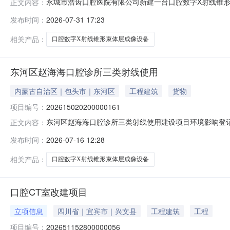
永城市浩齿口腔医院有限公司新建一台口腔数字X射线锥形束
正文内容：
口腔数字X射线锥形束体层成像设备应用项目建设地点河
发布时间：
2026-07-31 17:23
浩联系电话187****8888项目投资(万元)20环保投资
境影响
相关产品：
口腔数字X射线锥形束体层成像设备
东河区赵海海口腔诊所三类射线使用
内蒙古自治区｜包头市｜东河区
工程建筑
货物
项目编号：
202615020200000161
东河区赵海海口腔诊所三类射线使用建设项目环境影响登记表
正文内容：
平路55号底店营业面积（平方米）206建设单位东河区赵海海
发布时间：
2026-07-16 12:28
2025-01-21建设性质新建备案依据该项目属于《建
相关产品：
口腔数字X射线锥形束体层成像设备
口腔CT室改建项目
立项信息
四川省｜宜宾市｜兴文县
工程建筑
工程
项目编号：
202651152800000056