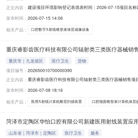
建设项目环境影响登记表填表时间：2026-07-15项目
正文内容：
口腔诊所有限责任公司法定代表人*雨臻联系人*雨臻联系电话18
发布时间：
2026-07-15 14:06
设项目环境影响评价分类管理名录》中应当填报环境影响登记
相关产品：
口腔数字X射线锥形束体层成像设备
重庆睿影齿医疗科技有限公司辐射类三类医疗器械销
重庆市｜九龙坡区
医疗卫生
货物
项目编号：
202650010700000390
重庆睿影齿医疗科技有限公司辐射类三类医疗器械销售项目建
正文内容：
地点重庆市直辖市九龙坡区二郎街道龙腾大道209号1幢2-5
发布时间：
2026-07-08 18:16
目投资(万元)3环保投资(万元)1拟投入生产运营日期20
相关产品：
医用X射线计算机断层扫描装置
口腔颌面锥形束计算机体层
菏泽市定陶区华怡口腔有限公司新建医用射线装置应
山东省｜菏泽市｜定陶区
医疗卫生
服务