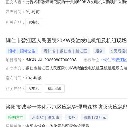
公告名称敦煌研究院西千佛洞500KW发电机采购项目采购公告发布时间
正文内容：
1217:00:00竞价开始时间2026-08-1217:30:0
发布时间：
9小时前
项目名称：敦煌研究院西千佛洞500KW发电机采购项目2
相关产品：
发电机
铜仁市碧江区人民医院30KW柴油发电机组及机组现
招标｜招标公告
贵州省｜铜仁市｜碧江区
服务
2天后投
项目编号：
BJCG_JJ_2026080700009A
招标单位：
铜仁市碧江区
铜仁市碧江区人民医院30KW柴油发电机组及机组现场安装及其
正文内容：
《中华人民共和国政府采购法》及实施条例等相关法律法
发布时间：
10小时前
要求报价、中标后无故放弃、不按合同履行等违约行为的
府采购电子卖场各区划同
相关产品：
发电机
机组安装
洛阳市城乡一体化示范区应急管理局森林防灭火应急
采购意向
河南省｜洛阳市
服务
预算170万元
招标单位：
洛阳市城乡一体化示范区应急管理局