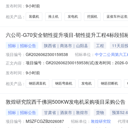
发布时间：
9小时前
相关产品：
装载机
推土机
发电机
挖掘机
蓝俊车外运渣
六公司-G70安全韧性提升项目-韧性提升工程4标段招
招标｜招标公告
陕西省｜商洛市｜山阳县
工程
11天后
项目编号：
GK2026062300159538
招标单位：
中交二公局第六工
项目编号：GK2026062300159538(试)发布时间：
正文内容：
西安至陕鄂界段安全韧性提升工程施工项目韧性提升工程（项目
发布时间：
9小时前
至陕鄂界段安全韧性提升工程施工项目韧性提升工程4标
相关产品：
钢筋调直机
钢筋弯曲机
发电机
钢筋切断机
敦煌研究院西千佛洞500KW发电机采购项目采购公告
招标｜招标公告
甘肃省｜酒泉市｜敦煌市
货物
预算52.
项目编号：
MSZFCGZB2026087
招标单位：
敦煌研究院
代理