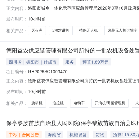
洛阳市城乡一体化示范区应急管理局2026年9至10月
正文内容：
森林防灭火应急能力提升项目项目所在采购意向：洛阳市城
发布时间：
10小时前
洛阳市城乡一体化示范区应急管理局森林防灭火应急能力提升
运输车1辆，植保无人机
相关产品：
灭火弹
370对讲机
植保无人机
改装无人机运输车
德阳益农供应链管理有限公司所持的一批农机设备处
四川省｜德阳市｜什邡市
服务
预算1.89万元
项目编号：
GR2025SC1003470
德阳益农供应链管理有限公司所持的一批农机设备处置德
正文内容：
码GR2025SC1003470转让底价1.8857万元价格说
发布时间：
10小时前
否是否涉及优先权不涉及标的基本信息标的资产概况一、
理机、
相关产品：
旋耕机
拖拉机
电动车
开沟机/田园管理机
火
保亭黎族苗族自治县人民医院(保亭黎族苗族自治县医疗
中标｜合同公告
海南省
机械设备
货物
预算115.80