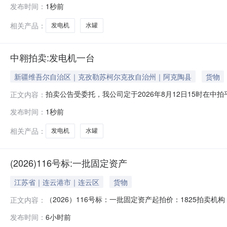
发布时间：
1秒前
保证金：标的一、二共计：2000元（竞买不成者，保证
相关产品：
发电机
水罐
中翱拍卖:发电机一台
新疆维吾尔自治区｜克孜勒苏柯尔克孜自治州｜阿克陶县
货物
拍卖公告受委托，我公司定于2026年8月12日15时在中拍平台
正文内容：
水罐（两个）一批标的二：发电机一台二、展示时间：随时
发布时间：
1秒前
保证金：标的一、二共计：2000元（竞买不成者，保证
相关产品：
发电机
水罐
(2026)116号标:一批固定资产
江苏省｜连云港市｜连云区
货物
（2026）116号标：一批固定资产起拍价：1825拍
正文内容：
限公司标的物一批固定资产标的物现状以实地查看为准标
发布时间：
6小时前
付时实物现状交付（以实物现状为准）。请看样人看样时