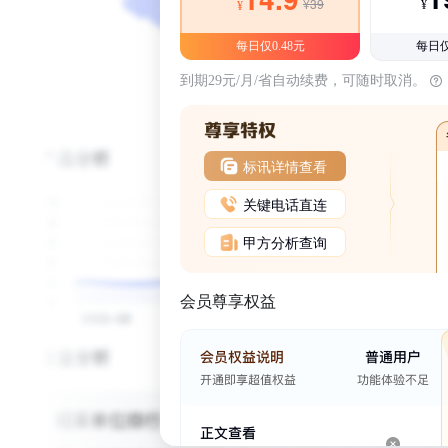
¥39
¥
¥
每日仅0.48元
每日仅
到期29元/月/省自动续费，可随时取消。
标讯详情查看
关键电话直连
甲方分析查询
会员尊享权益