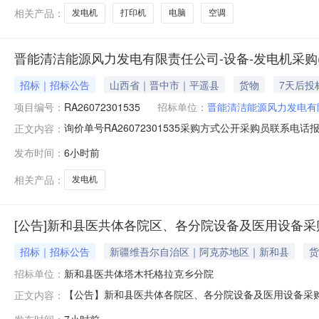
智慧云港科技有限公司、连云港港口集团
相关产品：
发电机
打印机
电脑
空调
晋能清洁能源风力发电有限责任公司-设备-发电机采购(
招标｜招标公告
山西省｜晋中市｜平遥县
货物
7天后投
项目编号：
RA26072301535
招标单位：
晋能清洁能源风力发电有
询价单号RA26072301535采购方式公开采购员联系电话报名
正文内容：
息物料代码物料名称规格型号品牌采购数量计量单位要求交货期备
发布时间：
6小时前
价条款一、交货地址：山西晋中市平遥县朱坑风电场二、保证
相关产品：
发电机
[公告]新和县医共体各院区、各分院设备及医用设备
招标｜招标公告
新疆维吾尔自治区｜阿克苏地区｜新和县
货
招标单位：
新和县医共体塔木托格拉克乡分院
【公告】新和县医共体各院区、各分院设备及医用设备采
正文内容：
合条件的供应商积极参与，报价文件请备注询价项目名称（
发布时间：
7小时前