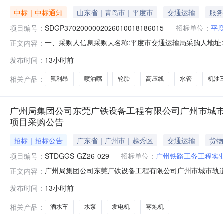
中标｜中标通知
山东省｜青岛市｜平度市
交通运输
服务
项目编号：
SDGP3702000002026010018186015
招标单位：
平
一、采购人信息采购人名称:平度市交通运输局采购人地址:山
正文内容：
青岛市党政机关事业单位2026-2027年度公务用车维修服务框
发布时间：
13小时前
称:车辆维修项目框架协议合同授予阶段项目编号:SDGP370
相关产品：
氟利昂
喷油嘴
轮胎
高压线
水管
机油
广州局集团公司东莞广铁设备工程有限公司广州市城市
项目采购公告
招标｜招标公告
广东省｜广州市｜越秀区
交通运输
货物
项目编号：
STDGGS-GZ26-029
招标单位：
广州铁路工务工程实
广州局集团公司东莞广铁设备工程有限公司广州市城市轨
正文内容：
司东莞广铁设备工程有限公司广州市城市轨道交通8号线
发布时间：
13小时前
号:STDGGS-GZ26-029)一、采购条件受广州铁
桥孔防护加固工程安全文明设备租赁进行公开
相关产品：
洒水车
水泵
发电机
雾炮机