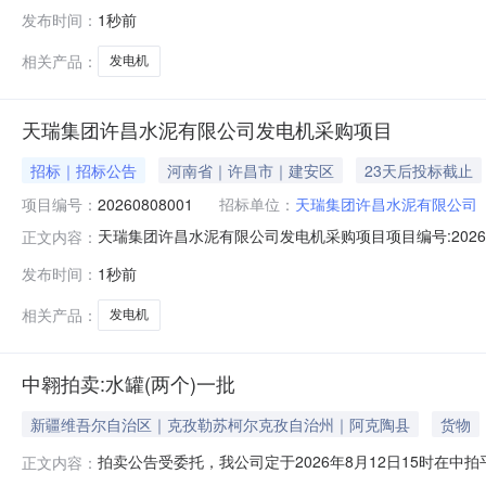
间:2026-08-1110:00招标方联系人:朵*海招标方联系电
发布时间：
1秒前
支付条件:详见询价书及其附件发票种类:增值税专用发票发票抬头
相关产品：
发电机
天瑞集团许昌水泥有限公司发电机采购项目
招标｜招标公告
河南省｜许昌市｜建安区
23天后投标截止
项目编号：
20260808001
招标单位：
天瑞集团许昌水泥有限公司
天瑞集团许昌水泥有限公司发电机采购项目项目编号:2026
正文内容：
联系人:张晓娜联系电话:15955731993商务联系人:张晓娜联系电话:
发布时间：
1秒前
3101:00:00
相关产品：
发电机
中翱拍卖:水罐(两个)一批
新疆维吾尔自治区｜克孜勒苏柯尔克孜自治州｜阿克陶县
货物
拍卖公告受委托，我公司定于2026年8月12日15时在中拍平台
正文内容：
水罐（两个）一批标的二：发电机一台二、展示时间：随时