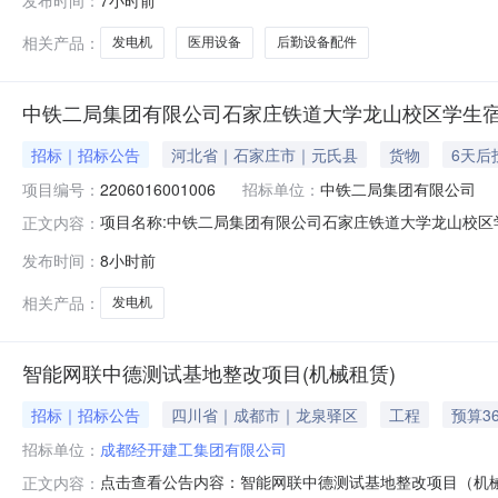
渭干乡分院后勤设备配件采购询价清单.xlsx新和县医共
良好的信誉，无失信行为。提供
相关产品：
发电机
医用设备
后勤设备配件
中铁二局集团有限公司石家庄铁道大学龙山校区学生
招标｜招标公告
河北省｜石家庄市｜元氏县
货物
6天后
项目编号：
2206016001006
招标单位：
中铁二局集团有限公司
项目名称:中铁二局集团有限公司石家庄铁道大学龙山校区学生宿舍建
正文内容：
庄铁道大学龙山校区学生宿舍建设项目经理部报价截止时间:2026
发布时间：
8小时前
话:028****53066结算与发票信息结算方式:遵循“
相关产品：
发电机
智能网联中德测试基地整改项目(机械租赁)
招标｜招标公告
四川省｜成都市｜龙泉驿区
工程
预算36
招标单位：
成都经开建工集团有限公司
点击查看公告内容：智能网联中德测试基地整改项目（机
正文内容：