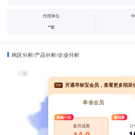
代理单位
-
家
地区分析/产品分析/企业分析
开通寻标宝会员，查看更多招采
VIP
单省会员
限购一次
最划算
1
首月试用
1
14.9