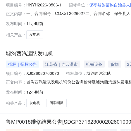
项目编号：
HNYH2026-0506-1
招标单位：
保亭黎族苗族自治县人
一、合同编号：CQXST2026027二、合同名称：保亭县人
正文内容：
组采购项目(二次)五、合同主体采购人(甲方)：保亭黎
发布时间：
11小时前
式：0898-83661521供应商(乙方)：重庆星双同机
相关产品：
发电机
墟沟西汽运队发电机
招标｜招标公告
江苏省｜连云港市
机械设备
货物
2
项目编号：
XJ026080700070
招标单位：
墟沟西汽运队
墟沟西汽运队发电机询价公告询价标题墟沟西汽运队发电机场次号XJ02
正文内容：
方式一次性出价发布单位东方公司墟沟西作业区最终用户东方
发布时间：
12小时前
可替代采购数量最少供应量到货日期运输方式收货地点制造商发电
相关产品：
发电机
倒车喇叭
鲁MP0018维修结果公告[SDGP371623000202601000