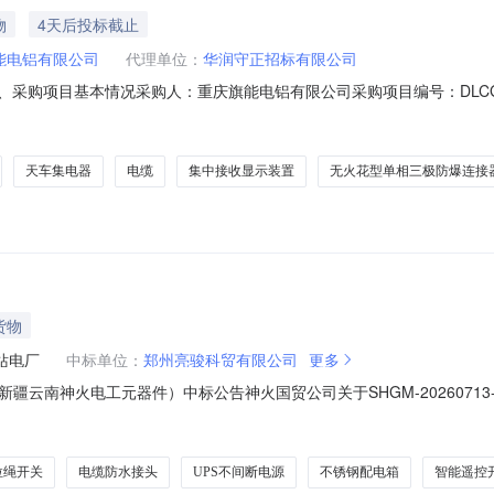
物
4天后投标截止
能电铝有限公司
代理单位：
华润守正招标有限公司
396一、采购项目基本情况采购人：重庆旗能电铝有限公司采购项目编号：DLCG
项目采购内容和范围：1.采购一批电气元件及电工材料，具体详见附件2.
商资格要求无需资格审查三、采购文件的获取采购文件在华润守正采购交
天车集电器
电缆
集中接收显示装置
无火花型单相三极防爆连接
货物
站电厂
中标单位：
郑州亮骏科贸有限公司
更多
51（新疆云南神火电工元器件）中标公告神火国贸公司关于SHGM-20260
采购数量计量单位需求部门成交数量中标供应商3829030010001墙壁插
骏科贸有限公司3829030010013墙壁插座三孔16A暗装10个新疆供应站
拉绳开关
电缆防水接头
UPS不间断电源
不锈钢配电箱
智能遥控