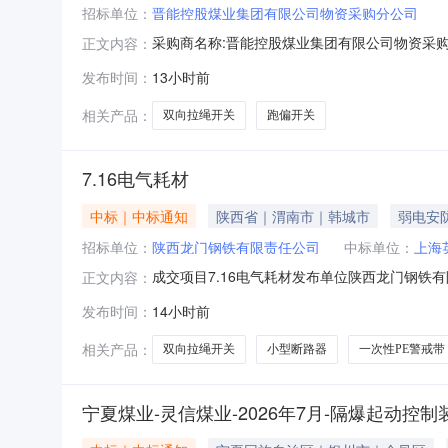
招标单位：
晋能控股煤业集团有限公司物资采购分公司
采购商名称:晋能控股煤业集团有限公司物资采购
正文内容：
询比价中标供应商:未公开中标金额:未公开询单结束时
发布时间：
13小时前
相关产品：
双向拉绳开关
跑偏开关
7.16电气耗材
中标｜中标通知
陕西省｜渭南市｜韩城市
弱电安
招标单位：
陕西龙门钢铁有限责任公司
中标单位：
上海
成交项目7.16电气耗材发布单位陕西龙门钢
正文内容：
名称成交企业小型断路器陕西一航电器有限责任
发布时间：
14小时前
尼龙扎带韩城市普照实业有限公司物料名称成交
相关产品：
双向拉绳开关
小型断路器
一次性PE警戒带
宁夏煤业-灵信煤业-2026年7月-隔爆起动控制装