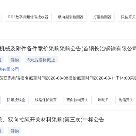
量22.006.007.0189ZZRDS数字调频信号接收器RX-750台烧结厂
推拉门2.022.004.008.1238
RDS数字调频信号接收器
纵向撕裂检测器
打滑检测器
限位开关
碎机械及附件备件竞价采购采购公告(首钢长治钢铁有限公司
备
货物
5天后投标截止
铁有限公司
购员联系电话报名截至时间2026-08-08报价截至时间2026-08-11T
84281制动片闸皮；规格型号：YWZ4-500其他国产50.0件2026-1
6-09-30J1/J2带大修C0794905跑偏开关限位开关/微动开关；规
防爆接线盒
线路保护装置
双向拉绳开关
制动片
跑偏开关
关、双向拉绳开关材料采购(第三次)中标公告
件
货物