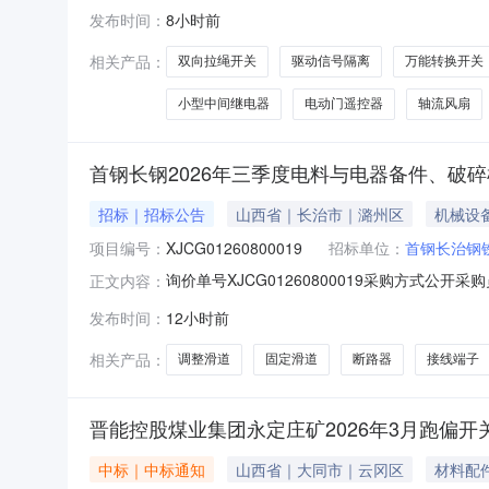
承兑标的信息编码标的名称规格型号单位使用部门安装位置数
发布时间：
8小时前
加密中文433三键天线款个制氧2车间南区1#60000制氧
相关产品：
双向拉绳开关
驱动信号隔离
万能转换开关
小型中间继电器
电动门遥控器
轴流风扇
首钢长钢2026年三季度电料与电器备件、破
招标｜招标公告
山西省｜长治市｜潞州区
机械设
项目编号：
XJCG01260800019
招标单位：
首钢长治钢
询价单号XJCG01260800019采购方式公开采
正文内容：
称规格型号品牌采购数量计量单位要求交货期备注C00
发布时间：
12小时前
HFKLT2-IIAC380V/5A品牌综合18.0个202
相关产品：
调整滑道
固定滑道
断路器
接线端子
晋能控股煤业集团永定庄矿2026年3月跑偏开
中标｜中标通知
山西省｜大同市｜云冈区
材料配