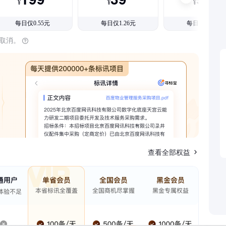
¥
¥
¥
每日仅0.55元
每日仅1.26元
每日仅1.08元
时取消。
查看全部权益