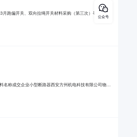
年3月跑偏开关、双向拉绳开关材料采购（第三次）寻源方式:
公众号
物料名称成交企业小型断路器西安方州机电科技有限公司物料
交企业隔离开关韩城市普照实业有限公司物料名称成交企业
触器上海英奇电气科技有限公司