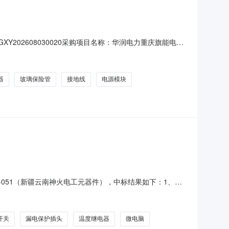
XY202608030020采购项目名称：华润电力重庆旗能电铝
响应人自行填报每项货物供货周期（以报价单货期为准），中
易平台发布，不再另行线下提供纸质采购文件，凡有意参与
器
玻璃保险管
接地线
电源模块
713-051（新疆云南神火电工元器件），中标结果如下：1、中
座三孔16A明装10个新疆供应站电厂库存组织(07月)新疆
电厂库存组织(07月)新疆煤
开关
漏电保护插头
温度继电器
微电脑