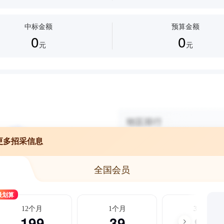
中标金额
预算金额
0
0
元
元
更多招采信息
全国会员
最划算
12个月
1个月
3个月
199
39
99