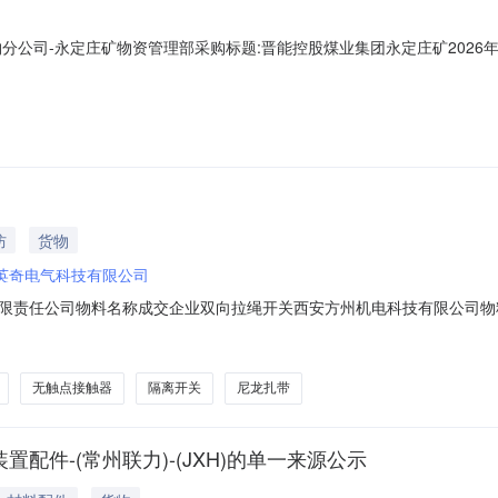
分公司-永定庄矿物资管理部采购标题:晋能控股煤业集团永定庄矿2026
间:2026-08-0508:38更多咨询请点击：
防
货物
英奇电气科技有限公司
铁有限责任公司物料名称成交企业双向拉绳开关西安方州机电科技有限公司
公司物料名称成交企业负荷隔离开关韩城市普照实业有限公司物料名称成
企业一次性PE警戒带汉中中科物资有限公司物料名称成交企业无触点接
无触点接触器
隔离开关
尼龙扎带
置配件-(常州联力)-(JXH)的单一来源公示