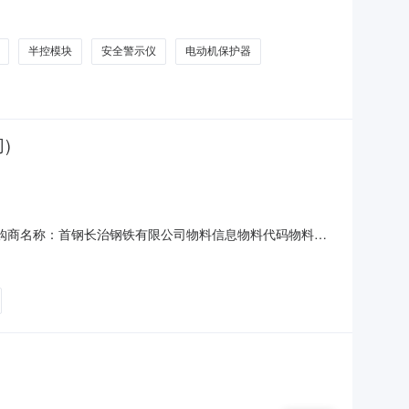
2#烧结姚昌双8.022.006.007.0190ZZ电动门遥控器不
半控模块
安全警示仪
电动机保护器
)
14:00采购商名称：首钢长治钢铁有限公司物料信息物料代码物料名
0-30C0419077双向拉绳开关选择/转换开关；规格型号：