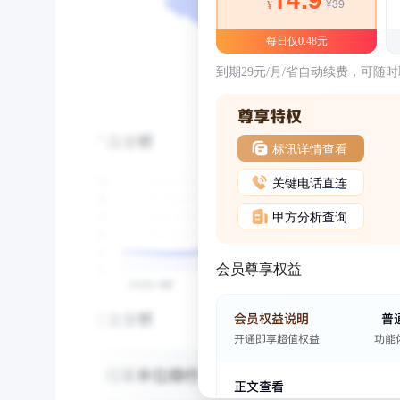
¥39
¥
每日仅0.48元
到期29元/月/省自动续费，可随
标讯详情查看
关键电话直连
甲方分析查询
会员尊享权益