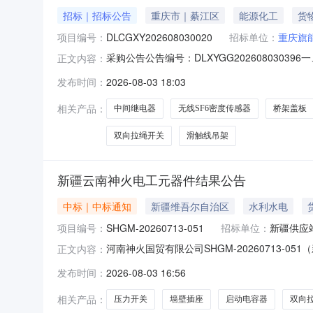
招标｜招标公告
重庆市｜綦江区
能源化工
货
项目编号：
DLCGXY202608030020
招标单位：
重庆旗
采购公告公告编号：DLXYGG202608030
正文内容：
有限公司2026年8月电气元件及电工材料采购
发布时间：
2026-08-03 18:03
标后严格按照投标承诺周期完成供货。二、供应
者请自行登
相关产品：
中间继电器
无线SF6密度传感器
桥架盖板
双向拉绳开关
滑触线吊架
新疆云南神火电工元器件结果公告
中标｜中标通知
新疆维吾尔自治区
水利水电
项目编号：
SHGM-20260713-051
招标单位：
新疆供应
河南神火国贸有限公司SHGM-20260713-0
正文内容：
标物资明细：.第一标段物料编码物料名称规格型号
发布时间：
2026-08-03 16:56
煤电电力公司_燃运分厂_运行二班10.;10郑州亮
相关产品：
压力开关
墙壁插座
启动电容器
双向