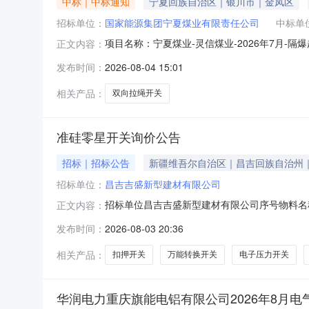
中标｜中标通知
宁夏回族自治区｜银川市｜金凤区
招标单位：
国家能源集团宁夏煤业有限责任公司
中标单
项目名称：宁夏煤业-灵信煤业-2026年7月-
正文内容：
公司拟邀请供应商地址：江苏省/常州市/新北区采购内容：
发布时间：
2026-08-04 15:01
或者服务配套要求，需要继续从原供应商处采购物资或者服务的
相关产品：
双向拉绳开关
准硅零星开关询价公告
招标｜招标公告
新疆维吾尔自治区｜昌吉回族自治州
招标单位：
昌吉吉盛新型建材有限公司
招标单位昌吉吉盛新型建材有限公司序号物料名称物
正文内容：
关30.0个HFKLT2mm0.25kV5A昌吉吉盛新型
发布时间：
2026-08-03 20:36
16D/49.4168.4N2220VAC/220VDC1
相关产品：
扣押开关
万能转换开关
电子压力开关
华润电力重庆旗能电铝有限公司2026年8月