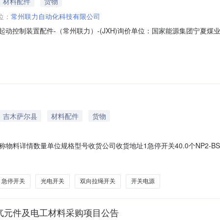
材料配件
货物
位：
常州联力自动化科技有限公司
隔爆起动控制装置配件-（常州联力）-(JXH)询价单位：国家能源集团宁
10185804,双向拉绳开关\KG9001A-D\QJZ-315/1140(66
公示起止时间：2026-08-0414:51:45-2026-08-0714:51:
｜吉木萨尔县
材料配件
货物
料详情数量单位规格型号收货公司收货地址1急停开关40.0个NP2-BS54
建材有限公司3急停开关急停按钮20.0个BS545220V,10AΦ25mmABS2
6A3银合金双断点昌吉吉盛新型建材有限公司5电子压力开关10.0个0-60
急停开关
光电开关
双向拉绳开关
开关电源
电气元件及电工材料采购项目公告