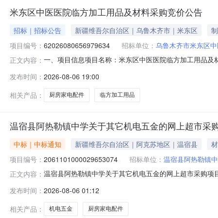
米东区中医医院临方加工用品及材料采购竞价公告
招标｜招标公告
新疆维吾尔自治区｜乌鲁木齐市｜米东区
制
项目编号：
62026080656979634
招标单位：
乌鲁木齐市米东区中
一、项目信息项目名称：米东区中医医院临方加工用品及材料采购项目
正文内容：
2026-08-1120:00采购单位：乌鲁木齐市米东区
发布时间：
2026-08-06 19:00
需求清单商品名称参数要求购买数量控制金额(元)意向品牌厨
相关产品：
厨房家电配件
临方加工用品
温宿县阿热勒镇中学关于其它机电五金的网上超市采
中标｜中标通知
新疆维吾尔自治区｜阿克苏地区｜温宿县
材
项目编号：
2061101000029653074
招标单位：
温宿县阿热勒镇中
温宿县阿热勒镇中学关于其它机电五金的网上超市采购项目（项
正文内容：
中学关于其它机电五金的网上超市采购项目采购项目项目编号:206
发布时间：
2026-08-06 01:12
（元）:项目所在行政区划编码:652922项目所在行政
相关产品：
机电五金
厨房家电配件