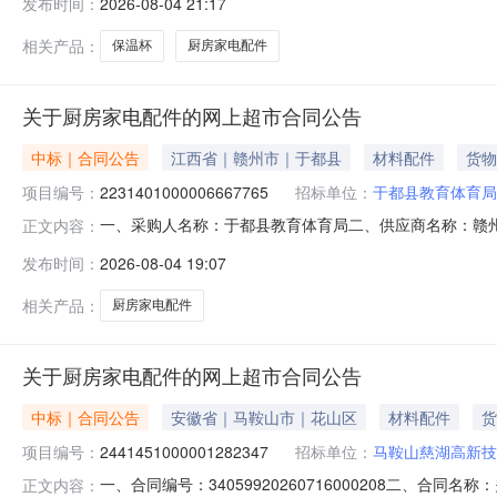
发布时间：
2026-08-04 21:17
件涮烤一体火锅摩兰德/MITCMOLARDTKM8027个1.005
相关产品：
保温杯
厨房家电配件
关于厨房家电配件的网上超市合同公告
中标｜合同公告
江西省｜赣州市｜于都县
材料配件
货物
项目编号：
2231401000006667765
招标单位：
于都县教育体育局
一、采购人名称：于都县教育体育局二、供应商名称：赣
正文内容：
2231401000006667765五、合同编号：2026M07
发布时间：
2026-08-04 19:07
2.00142926.5285853服务要求或标的基本概况：
贡
相关产品：
厨房家电配件
关于厨房家电配件的网上超市合同公告
中标｜合同公告
安徽省｜马鞍山市｜花山区
材料配件
货
项目编号：
2441451000001282347
招标单位：
马鞍山慈湖高新技
一、合同编号：34059920260716000208二、合
正文内容：