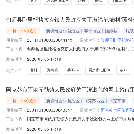
相关产品：
枕芯
厨房家电配件
床褥
拖把
床品套件
伽师县卧里托格拉克镇人民政府关于海绵垫/布料/面料/
中标｜中标通知
新疆维吾尔自治区｜喀什地区｜伽师县
服装
项目编号：
2311101000029644145
招标单位：
伽师县卧里托格拉
伽师县卧里托格拉克镇人民政府关于海绵垫/布料/面料/手工d
正文内容：
名称:伽师县卧里托格拉克镇人民政府关于海绵垫/布料/面料/手
发布时间：
2026-08-05 14:48
号:采购计划金额（元）:项目所在行政区划编码:65312
相关产品：
面料
海绵垫
手工diy
厨房家电配件
布料
阿克苏市阿依库勒镇人民政府关于洗漱包的网上超市
中标｜中标通知
新疆维吾尔自治区｜阿克苏地区｜阿克苏市
项目编号：
2391101000029643847
招标单位：
阿克苏市阿依库勒
阿克苏市阿依库勒镇人民政府关于洗漱包的网上超市采购项目（
正文内容：
库勒镇人民政府关于洗漱包的网上超市采购项目采购项目项目编号:
发布时间：
2026-08-05 14:48
额（元）:项目所在行政区划编码:652901项目所在行政