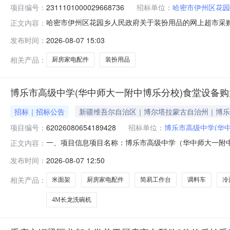
项目编号：
2311101000029668736
招标单位：
哈密市伊州区花园
哈密市伊州区花园乡人民政府关于装扮用品的网上超市采购项目
正文内容：
区花园乡人民政府关于装扮用品的网上超市采购项目采购项目项目编
发布时间：
2026-08-07 15:03
目所在行政区划编码:650502项目所在行政区划名称:
相关产品：
厨房家电配件
装扮用品
博乐市高级中学(华中师大一附中博乐分校)食堂设备
招标｜招标公告
新疆维吾尔自治区｜博尔塔拉蒙古自治州｜博乐
项目编号：
62026080654189428
招标单位：
博乐市高级中学(华
一、项目信息项目名称：博乐市高级中学（华中师大一附中博乐分
正文内容：
2026-08-0712:00-2026-08-1220:0
发布时间：
2026-08-07 12:50
购法》第二十二条的规定。二、采购需求清单商品名称参数要
相关产品：
米面架
厨房家电配件
简易工作台
调料车
冷
4M长龙洗碗机