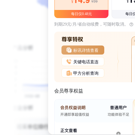
¥39
¥
¥
每日仅0.48元
每日仅
到期29元/月/省自动续费，可随时取消。
标讯详情查看
关键电话直连
甲方分析查询
会员尊享权益