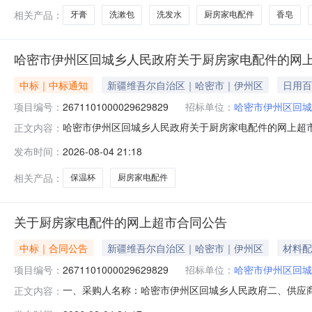
相关产品：
牙膏
洗漱包
洗发水
厨房家电配件
香皂
哈密市伊州区回城乡人民政府关于厨房家电配件的网
中标｜中标通知
新疆维吾尔自治区｜哈密市｜伊州区
日用百
项目编号：
2671101000029629829
招标单位：
哈密市伊州区回城
哈密市伊州区回城乡人民政府关于厨房家电配件的网上超市采购
正文内容：
伊州区回城乡人民政府关于厨房家电配件的网上超市采购项目采购项目
发布时间：
2026-08-04 21:18
购计划金额（元）:项目所在行政区划编码:650502项目
相关产品：
保温杯
厨房家电配件
关于厨房家电配件的网上超市合同公告
中标｜合同公告
新疆维吾尔自治区｜哈密市｜伊州区
材料配
项目编号：
2671101000029629829
招标单位：
哈密市伊州区回城
一、采购人名称：哈密市伊州区回城乡人民政府二、供应
正文内容：
采购项目编号：2671101000029629829五、合同编号