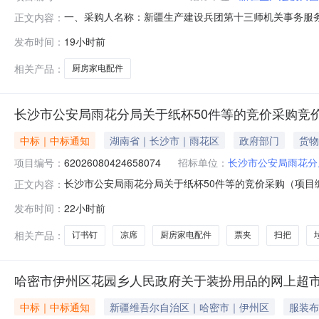
一、采购人名称：新疆生产建设兵团第十三师机关事务服
正文内容：
超市项目四、采购项目编号：218110100002968380
发布时间：
19小时前
件厨房家电配件海信/Hisense全套安装配件套5.001206002海
相关产品：
厨房家电配件
长沙市公安局雨花分局关于纸杯50件等的竞价采购竞
中标｜中标通知
湖南省｜长沙市｜雨花区
政府部门
货物
项目编号：
62026080424658074
招标单位：
长沙市公安局雨花分
长沙市公安局雨花分局关于纸杯50件等的竞价采购（项目编号
正文内容：
纸杯50件等的竞价采购项目编号：62026080424658
发布时间：
22小时前
价起止时间：2026-08-0416:28-2026-08-0
相关产品：
订书钉
凉席
厨房家电配件
票夹
扫把
哈密市伊州区花园乡人民政府关于装扮用品的网上超
中标｜中标通知
新疆维吾尔自治区｜哈密市｜伊州区
服装布