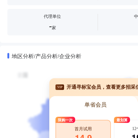
代理单位
-
家
地区分析/产品分析/企业分析
开通寻标宝会员，查看更多招采
VIP
单省会员
限购一次
最划算
1
首月试用
1
14.9