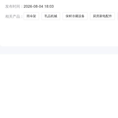
投资发展有限公司网上超市项目五、合同主体采购人（甲方
发布时间：
2026-08-04 18:03
18905551222供应商（乙方）：马鞍山市鑫慈智能装
相关产品：
雨伞架
乳品机械
保鲜冷藏设备
厨房家电配件
NEW
HOT
5折起
暂时没有搜索结果…