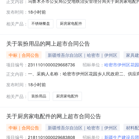
乌鲁木齐市公安局公交地铁治安管理分局关于厨房家电配件的网
正文内容：
称:乌鲁木齐市公安局公交地铁治安管理分局关于厨房家电配件的
发布时间：
18小时前
计划金额（元）:项目所在行政区划编码:650199项目
相关产品：
不锈钢餐盘
厨房家电配件
关于装扮用品的网上超市合同公告
中标｜合同公告
新疆维吾尔自治区｜哈密市｜伊州区
家具建
项目编号：
2311101000029668736
招标单位：
哈密市伊州区花园
一、采购人名称：哈密市伊州区花园乡人民政府二、供应
正文内容：
2311101000029668736五、合同编号：11N010
发布时间：
18小时前
记本套装个32.006019202厨房家电配件微波炉（党员
相关产品：
装扮用品
厨房家电配件
关于厨房家电配件的网上超市合同公告
中标｜合同公告
新疆维吾尔自治区｜哈密市｜伊州区
材料配
项目编号：
2181101000029683808
招标单位：
新疆生产建设兵团