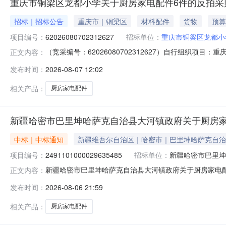
重庆市铜梁区龙都小学关于厨房家电配件6件的反拍采
招标｜招标公告
重庆市｜铜梁区
材料配件
货物
预算
项目编号：
62026080702312627
招标单位：
重庆市铜梁区龙都小
（竞采编号：62026080702312627）自行组织
正文内容：
行采购，欢迎符合资格要求并有供货能力的供应商踊跃报价。
发布时间：
2026-08-07 12:02
（元）商品类目:厨房家电配件需求描述:厨房家电配件450
相关产品：
厨房家电配件
新疆哈密市巴里坤哈萨克自治县大河镇政府关于厨房
中标｜中标通知
新疆维吾尔自治区｜哈密市｜巴里坤哈萨克自治
项目编号：
2491101000029635485
招标单位：
新疆哈密市巴里坤
新疆哈密市巴里坤哈萨克自治县大河镇政府关于厨房家电配件的
正文内容：
名称:新疆哈密市巴里坤哈萨克自治县大河镇政府关于厨房家电配
发布时间：
2026-08-06 21:59
采购计划金额（元）:项目所在行政区划编码:650521
相关产品：
厨房家电配件