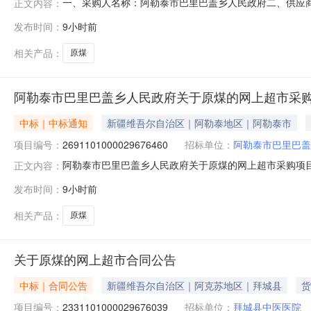
一、采购人名称：阿勒泰市巴里巴盖乡人民政府二、供应
正文内容：
号：2691101000029676460五、合同编号：11N0
发布时间：
9小时前
28.0045012600服务要求或标的基本概况：七、其它
相关产品：
原煤
阿勒泰市巴里巴盖乡人民政府关于原煤的网上超市采
中标｜中标通知
新疆维吾尔自治区｜阿勒泰地区｜阿勒泰市
项目编号：
2691101000029676460
招标单位：
阿勒泰市巴里巴盖
阿勒泰市巴里巴盖乡人民政府关于原煤的网上超市采购项目（项
正文内容：
盖乡人民政府关于原煤的网上超市采购项目采购项目项目编号:26
发布时间：
9小时前
行政区划编码:654301项目所在行政区划名称:新疆维
相关产品：
原煤
关于原煤的网上超市合同公告
中标｜合同公告
新疆维吾尔自治区｜阿克苏地区｜拜城县
货
项目编号：
2331101000029676039
招标单位：
拜城县中医医院