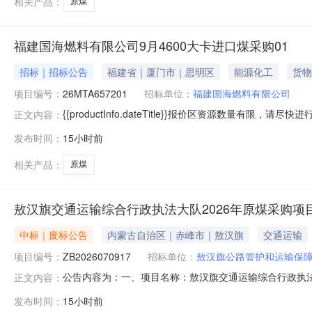
相关产品：
原煤
福建国海燃料有限公司9月4600大卡进口煤采购01
招标｜招标公告
福建省｜厦门市｜思明区
能源化工
货物
项目编号：
26MTA657201
招标单位：
福建国海燃料有限公司
{{productInfo.dateTitle}}报价区资源数量有限，请
正文内容：
{{toFixedF(selectSkuList.ltQtyMaxStr)}}{{toF
发布时间：
15小时前
{{zkPrice(productInfo.myBidItem.bidPrice,productInf
相关产品：
原煤
敖汉旗交通运输综合行政执法大队2026年原煤采购项
中标｜废标公告
内蒙古自治区｜赤峰市｜敖汉旗
交通运输
项目编号：
ZB2026070917
招标单位：
敖汉旗公路管护和运输保
公告内容为：一、项目名称：敖汉旗交通运输综合行政执法大
正文内容：
购人：敖汉旗公路管护和运输保障中心地址：敖汉旗新惠镇河
发布时间：
15小时前
峰市新城区临潢大街天宇大厦8A层联系人：宋敏哲联系电话：0476