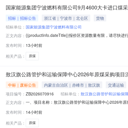
国家能源集团宁波燃料有限公司9月4600大卡进口煤采
招标｜招标公告
浙江省｜宁波市｜北仑区
货物
招标单位：
国家能源集团宁波燃料有限公司
{{productInfo.dateTitle}}报价区资源数量有限，请
正文内容：
{{toFixedF(selectSkuList.ltQtyMaxStr)}}{{toF
发布时间：
13小时前
{{zkPrice(productInfo.myBidItem.bidPrice,productInf
相关产品：
原煤
敖汉旗公路管护和运输保障中心2026年原煤采购项目
中标｜废标公告
内蒙古自治区｜赤峰市｜敖汉旗
交通运输
项目编号：
ZB2026070916
招标单位：
敖汉旗公路管护和运输保
一、项目名称：敖汉旗公路管护和运输保障中心2026年原
正文内容：
路管护和运输保障中心地址：敖汉旗新惠镇河东新区新州街6
发布时间：
14小时前
大街天宇大厦8A层联系人：宋敏哲联系电话：0476-8301238
相关产品：
原煤