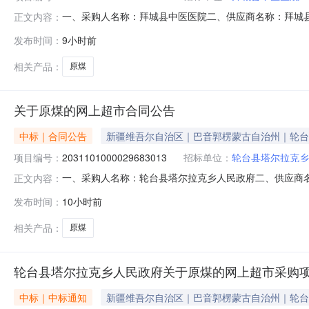
一、采购人名称：拜城县中医医院二、供应商名称：拜城县米吉
正文内容：
五、合同编号：11NH4157401220268803六、合同
发布时间：
9小时前
其它事项：无八、联系方式1、采购人名称：拜城县中医医院
相关产品：
原煤
关于原煤的网上超市合同公告
中标｜合同公告
新疆维吾尔自治区｜巴音郭楞蒙古自治州｜轮台
项目编号：
2031101000029683013
招标单位：
轮台县塔尔拉克乡
一、采购人名称：轮台县塔尔拉克乡人民政府二、供应商
正文内容：
2031101000029683013五、合同编号：11N73183
发布时间：
10小时前
求或标的基本概况：七、其它事项：无八、联系方式1、采购
相关产品：
原煤
轮台县塔尔拉克乡人民政府关于原煤的网上超市采购
中标｜中标通知
新疆维吾尔自治区｜巴音郭楞蒙古自治州｜轮台