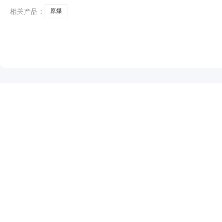
相关产品：
原煤
NEW
HOT
5折起
暂时没有搜索结果…