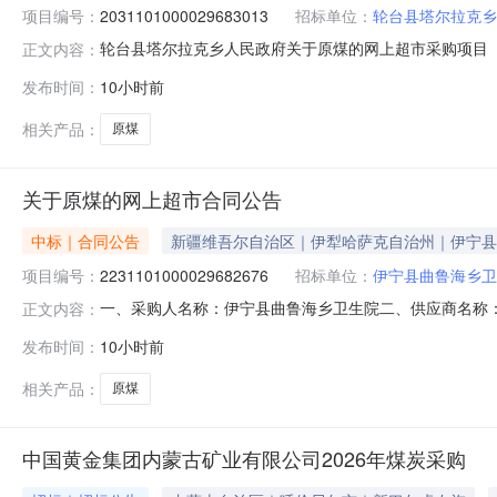
项目编号：
2031101000029683013
招标单位：
轮台县塔尔拉克乡
轮台县塔尔拉克乡人民政府关于原煤的网上超市采购项目（项目
正文内容：
人民政府关于原煤的网上超市采购项目采购项目项目编号:2031
发布时间：
10小时前
区划编码:652822项目所在行政区划名称:新疆维吾尔
相关产品：
原煤
关于原煤的网上超市合同公告
中标｜合同公告
新疆维吾尔自治区｜伊犁哈萨克自治州｜伊宁县
项目编号：
2231101000029682676
招标单位：
伊宁县曲鲁海乡卫
一、采购人名称：伊宁县曲鲁海乡卫生院二、供应商名称
正文内容：
2231101000029682676五、合同编号：11N4582
发布时间：
10小时前
求或标的基本概况：七、其它事项：无八、联系方式1、采购
海
相关产品：
原煤
中国黄金集团内蒙古矿业有限公司2026年煤炭采购