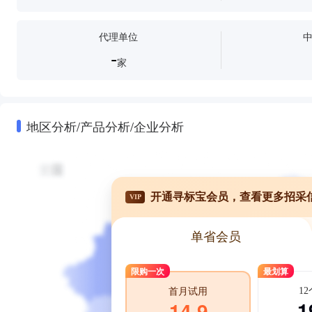
代理单位
-
家
地区分析/产品分析/企业分析
开通寻标宝会员，查看更多招采
VIP
单省会员
限购一次
最划算
1
首月试用
1
14.9