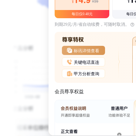
¥39
¥
¥
每日仅0.48元
每日仅
到期29元/月/省自动续费，可随时取消。
标讯详情查看
关键电话直连
甲方分析查询
会员尊享权益