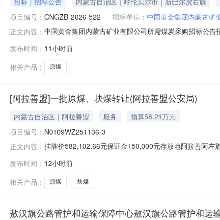
招标｜招标公告
内蒙古自治区｜呼伦贝尔市｜新巴尔虎右旗
项目编号：
CNGZB-2026-522
招标单位：
中国黄金集团内蒙古矿
中国黄金集团内蒙古矿业有限公司所需煤炭采购招标公告招标
正文内容：
资比例为100%，已具备招标条件，由中国黄金集团有限公司
发布时间：
11小时前
含氮量(≤%)粒度挥发份煤灰熔融性软化温度(℃)焦渣特
通
相关产品：
原煤
[阿拉善盟]一批原煤、块煤转让(阿拉善盟公安局)
内蒙古自治区｜阿拉善盟
服务
预算58.21万元
项目编号：
N0109WZ251136-3
挂牌价582,102.66元保证金150,000元存放地阿拉善阿
正文内容：
止日期2026-08-1417:00:00挂牌期满，如未
发布时间：
12小时前
以现场勘验为准1批765924.55合计765924.55存
相关产品：
原煤
块煤
敖汉旗公路管护和运输保障中心敖汉旗公路管护和运输保