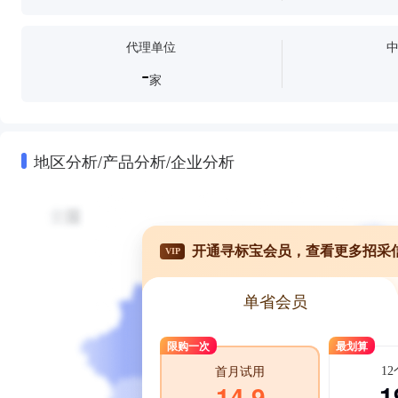
代理单位
-
家
地区分析/产品分析/企业分析
开通寻标宝会员，查看更多招采
VIP
单省会员
限购一次
最划算
1
首月试用
1
14.9