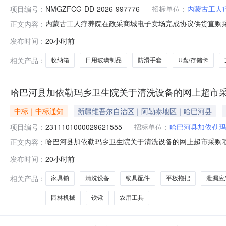
项目编号：
NMGZFCG-DD-2026-997776
招标单位：
内蒙古工人
内蒙古工人疗养院在政采商城电子卖场完成协议供货直购采购，
正文内容：
域：内蒙古自治区本级预算金额(元)：1,141.00采购人
发布时间：
20小时前
蒙古芒格商贸有限公司成交时间：2026-08-0610:1
相关产品：
收纳箱
日用玻璃制品
防滑手套
U盘/存储卡
哈巴河县加依勒玛乡卫生院关于清洗设备的网上超市
中标｜中标通知
新疆维吾尔自治区｜阿勒泰地区｜哈巴河县
项目编号：
2311101000029621555
招标单位：
哈巴河县加依勒玛
哈巴河县加依勒玛乡卫生院关于清洗设备的网上超市采购项目（
正文内容：
勒玛乡卫生院关于清洗设备的网上超市采购项目采购项目项目编号:
发布时间：
20小时前
所在行政区划编码:654324项目所在行政区划名称:新
相关产品：
家具锁
清洗设备
锁具配件
平板拖把
泄漏应
园林机械
铁锹
农用工具