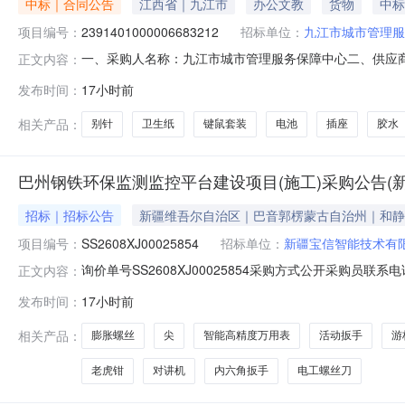
中标｜合同公告
江西省｜九江市
办公文教
货物
中标
项目编号：
2391401000006683212
招标单位：
九江市城市管理服
一、采购人名称：九江市城市管理服务保障中心二、供应
正文内容：
2391401000006683212五、合同编号：2026M0806
发布时间：
17小时前
家良品纸巾盒收纳箱/盒/袋侑家良品侑家良品纸巾盒个2.0018.537
相关产品：
别针
卫生纸
键鼠套装
电池
插座
胶水
巴州钢铁环保监测监控平台建设项目(施工)采购公告(
招标｜招标公告
新疆维吾尔自治区｜巴音郭楞蒙古自治州｜和静
项目编号：
SS2608XJ00025854
招标单位：
新疆宝信智能技术有
询价单号SS2608XJ00025854采购方式公开采购员联系
正文内容：
料名称规格型号品牌采购数量计量单位要求交货期备注02279566
发布时间：
17小时前
点：新疆巴音郭楞蒙古自治州和静县天山钢铁巴州有限公司02279
相关产品：
膨胀螺丝
尖
智能高精度万用表
活动扳手
游
老虎钳
对讲机
内六角扳手
电工螺丝刀