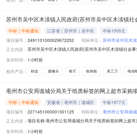
苏州市吴中区木渎镇人民政府(苏州市吴中区木渎镇社
中标｜中标通知
江苏省｜苏州市｜吴中区
中标1505元
项目编号：
2491101000029672252
招标单位：
苏州市吴中区木渎
苏州市吴中区木渎镇人民政府(苏州市吴中区木渎镇社会事业办
正文内容：
示如下：一、项目信息项目名称:苏州市吴中区木渎镇人民政府
发布时间：
1小时前
联系人:苏州市吴中区木渎镇人民政府(苏州市吴中区木渎镇
相关产品：
粉盒
摄像头
卷尺
收纳箱
美工刀
电动
亳州市公安局谯城分局关于纸类标签的网上超市采购
中标｜中标通知
安徽省｜亳州市｜谯城区
中标1977元
项目编号：
2271451000001301125
招标单位：
亳州市公安局谯城
项目名称:亳州市公安局谯城分局关于纸类标签的网上超市采购
正文内容：
公安局谯城分局关于纸类标签的网上超市采购项目采购项目项目编
发布时间：
1小时前
局采购单位地址:/三、成交信息交易方式:直接采购成交日期