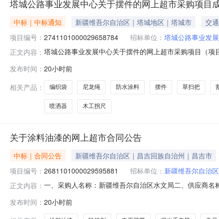
塔城公路事业发展中心关于摆件的网上超市采购项目
中标｜中标通知
新疆维吾尔自治区｜塔城地区｜塔城市
交通
项目编号：
2741101000029658784
招标单位：
塔城公路事业发展
塔城公路事业发展中心关于摆件的网上超市采购项目（项目编号
正文内容：
关于摆件的网上超市采购项目采购项目项目编号:274110100
发布时间：
20小时前
码:659900项目所在行政区划名称:新疆维吾尔自治区
相关产品：
编织袋
尼龙绳
防水涂料
摆件
草扫把
喷洒器
木工拐尺
关于涂料油漆的网上超市合同公告
中标｜合同公告
新疆维吾尔自治区｜昌吉回族自治州｜昌吉市
项目编号：
2681101000029595881
招标单位：
新疆维吾尔自治区
一、采购人名称：新疆维吾尔自治区水文局二、供应商名
正文内容：
2681101000029595881五、合同编号：11N4576
发布时间：
20小时前
2.001002002久量A521强光手电筒久量A521支3.001