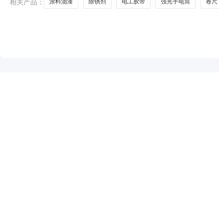
相关产品：
涂料油漆
除锈剂
电工胶带
强光手电筒
卷尺
NEW
HOT
5折起
暂时没有搜索结果…