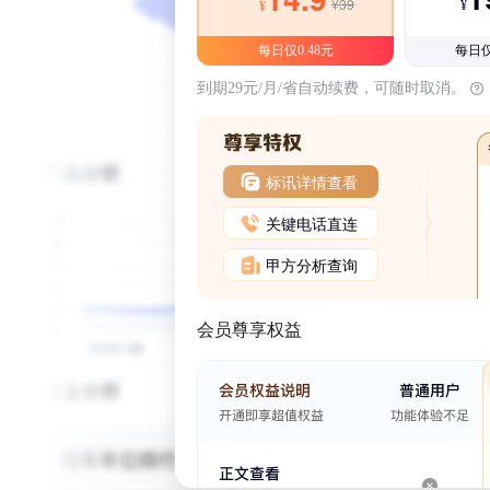
¥39
¥
¥
每日仅0.48元
每日仅
到期29元/月/省自动续费，可随时取消。
标讯详情查看
关键电话直连
甲方分析查询
会员尊享权益