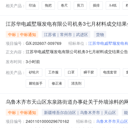
相关产品：
印油
拖把
卷尺
剪刀
插排
A4纸
江苏华电戚墅堰发电有限公司机务3七月材料成交结果
中标｜中标通知
江苏省｜常州市｜武进区
货物
项目编号：
GX-202607-009769
招标单位：
江苏华电戚墅堰发电
江苏华电戚墅堰发电有限公司机务3七月材料成交结果公告一、
正文内容：
四、采购方式：公开询比采购五、采购类型：货物六、成
发布时间：
3小时前
华电戚墅堰发电有限公司电缆套管13%电缆套管\普通热缩\
把5常州戚
相关产品：
砂轮片
工作服
口罩
瞬干胶
电缆套管
棘轮扳手
修正液
清洗剂
乌鲁木齐市天山区东泉路街道办事处关于外墙涂料的
中标｜中标通知
新疆维吾尔自治区｜乌鲁木齐市｜天山区
能
项目编号：
2401101000029670162
招标单位：
乌鲁木齐市天山区