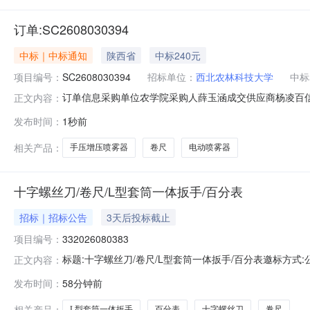
订单:SC2608030394
中标｜中标通知
陕西省
中标240元
项目编号：
SC2608030394
招标单位：
西北农林科技大学
中标
订单信息采购单位农学院采购人薛玉涵成交供应商杨凌百信五金劳保
正文内容：
喷雾器背负式喷雾器4.5斤加大续航电池百信五金1145.00手压增压
发布时间：
1秒前
相关产品：
手压增压喷雾器
卷尺
电动喷雾器
十字螺丝刀/卷尺/L型套筒一体扳手/百分表
招标｜招标公告
3天后投标截止
项目编号：
332026080383
标题:十字螺丝刀/卷尺/L型套筒一体扳手/百分表邀标方式:公开报价开始
正文内容：
标报价明细:序号业务实体物料名称详细说明单位数量1信义新材料
发布时间：
58分钟前
北一厂个7.03安徽信义智能机械有限公司卷尺,3M把5.04
相关产品：
L型套筒一体扳手
百分表
十字螺丝刀
卷尺