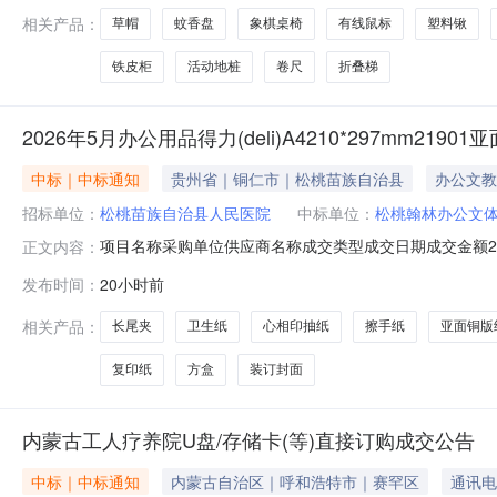
相关产品：
草帽
蚊香盘
象棋桌椅
有线鼠标
塑料锹
铁皮柜
活动地桩
卷尺
折叠梯
2026年5月办公用品得力(deli)A4210*297mm219
中标｜中标通知
贵州省｜铜仁市｜松桃苗族自治县
办公文教
招标单位：
松桃苗族自治县人民医院
中标单位：
松桃翰林办公文
项目名称采购单位供应商名称成交类型成交日期成交金额2026年
正文内容：
成交价数量小计金额得力（deli）A4210*297mm21901
发布时间：
20小时前
封面13.556580x80热敏收银纸佳博芯烨80mm打印纸
相关产品：
长尾夹
卫生纸
心相印抽纸
擦手纸
亚面铜版
复印纸
方盒
装订封面
内蒙古工人疗养院U盘/存储卡(等)直接订购成交公告
中标｜中标通知
内蒙古自治区｜呼和浩特市｜赛罕区
通讯电