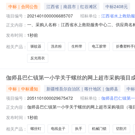
中标｜合同公告
江西省｜南昌市｜红谷滩区
中标2408元
项目编号：
2021401000006685707
招标单位：
江西省水上救助服
一、采购人名称：江西省水上救助服务中心二、供应商名
正文内容：
2021401000006685707五、合同编号：2026M0
发布时间：
1秒前
车小推车惠象1件1.001721722京喜1反光雨衣分体值
相关产品：
驱蚊器
洗衣粉
生料带
电工胶带
折叠塑料手
反光雨衣
伽师县巴仁镇第一小学关于螺丝的网上超市采购项目
中标｜中标通知
新疆维吾尔自治区｜喀什地区｜伽师县
中标
项目编号：
2051101000029675472
招标单位：
伽师县巴仁镇第一
伽师县巴仁镇第一小学关于螺丝的网上超市采购项目（项目编号
正文内容：
关于螺丝的网上超市采购项目采购项目项目编号:20511010
发布时间：
1秒前
码:653129项目所在行政区划名称:新疆维吾尔自治区喀
相关产品：
螺丝钉
电线盒子
执手
机械门锁
切割片