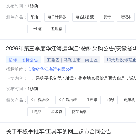
站关于U盘的网上超市采购项目采购项目项目编号:2181451
发布时间：
1秒前
址:/三、成交信息交易方式:直接采购成交日期:2026年
相关产品：
印油
电子计算器
电热蚊香液
胶带
笔记本
中性笔
整理箱
2026年第三季度华江海运华江1物料采购公告(安徽省
招标｜招标公告
安徽省｜马鞍山市｜雨山区
10天后投标截
招标单位：
安徽省华江海运有限公司
一、采购要求交货地址需方指定地点报价是否含税是，说
正文内容：
批发，商业服务，招商代理报名供应商要求本项目接受已
发布时间：
1秒前
物资名称材质/品牌型号规格单位数量其他属性需求单位使用方
粉508克X12包/袋袋
相关产品：
立白洗衣粉
立白洗洁精
生料带
棉纱
电磨机
手电钻
垃圾袋
防尘面罩
关于平板手推车/工具车的网上超市合同公告