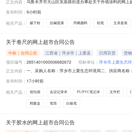
乌鲁木齐市天山区东泉路街道办事处关于外墙涂料的网上超市采
正文内容：
木齐市天山区东泉路街道办事处关于外墙涂料的网上超市采购项目
发布时间：
9小时前
（元）:项目所在行政区划编码:650102项目所在行政
相关产品：
腻子粉
抗碱底漆
丙烯颜料
铅笔
文具套装
关于卷尺的网上超市合同公告
中标｜合同公告
江西省｜萍乡市｜上栗县
日用百货
货物
项目编号：
2851401000006682672
招标单位：
萍乡市上栗生态环
一、采购人名称：萍乡市上栗生态环境局二、供应商名称
正文内容：
2851401000006682672五、合同编号：2026M0806
发布时间：
17小时前
力pe胶带得力/deli30325个10.008803得力5656A5网格拉
相关产品：
按扣袋
会议记录本
PU/PVC笔记本
文件栏
档案盒
笔筒
白板笔
关于胶水的网上超市合同公告