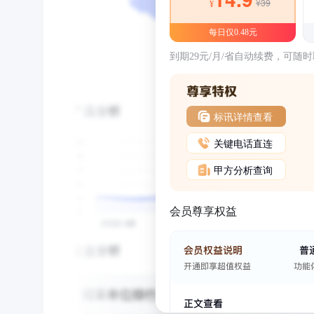
¥39
¥
每日仅0.48元
到期29元/月/省自动续费，可随
标讯详情查看
关键电话直连
甲方分析查询
会员尊享权益