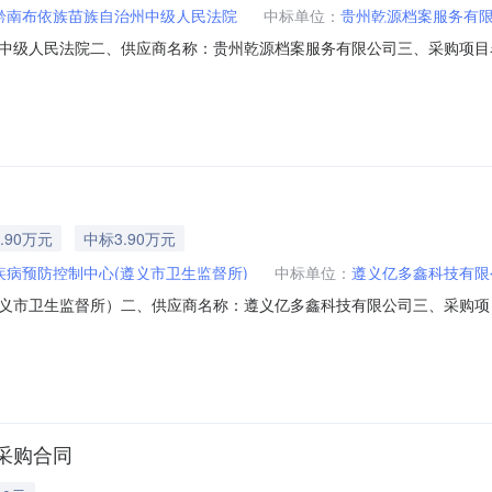
黔南布依族苗族自治州中级人民法院
中标单位：
贵州乾源档案服务有
中级人民法院二、供应商名称：贵州乾源档案服务有限公司三、采购项目
3591五、合同编号：5227992557848200501260202600240
标的基本概况：七、其它事项：无八、联系方式1、采购人名称：贵州省黔南布依
.90万元
中标3.90万元
疾病预防控制中心(遵义市卫生监督所)
中标单位：
遵义亿多鑫科技有限
义市卫生监督所）二、供应商名称：遵义亿多鑫科技有限公司三、采购项
1072412五、合同编号：520399255880985060765720260
服务要求或标的基本概况：七、其它事项：无八、联系方式1、采购人名称：遵义
采购合同