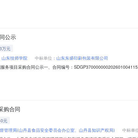
0项目开始时间：2026-08-0814:36:11项目截止时间：2026-08-18
707采购方式：电子卖场（定点服务采购）二、需求明细编号项目需求数量计
合同公示
73万元
：
山东技师学院
中标单位：
山东东盛印刷包装有限公司
项目采购合同公示一、合同编号：SDGP3700000002026010041
0202601004115四、采购项目名称：山东技师学院2026年招生材料
（乙方）：山东东盛印刷包装有限公司地址：山东省济南市历城区荷花街道裕华路
采购合同
40元
督管理局(山丹县食品安全委员会办公室、山丹县知识产权局)
中标单