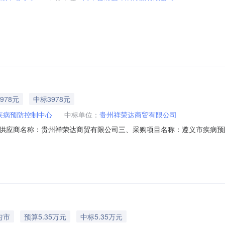
978元
中标3978元
疾病预防控制中心
中标单位：
贵州祥荣达商贸有限公司
供应商名称：贵州祥荣达商贸有限公司三、采购项目名称：遵义市疾病预
39925588098506076572026003201六、合同内容：序号标项名称规格
方式1、采购人名称：遵义市疾病预防控制中心联系人：遵义市疾病预防控制
匀市
预算5.35万元
中标5.35万元