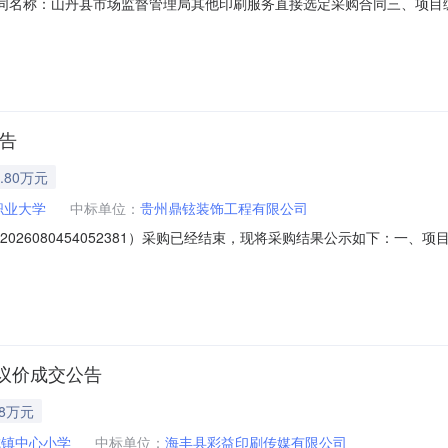
1二、合同名称：山丹县市场监督管理局其他印刷服务直接选定采购合同三、项目编号
人（甲方）：山丹县市场监督管理局地址：山丹县清泉镇祁连东路821号联系
新城区万恒锦绣园3号楼1层4号商铺联系方式：15193450936六、
公告
.80万元
职业大学
中标单位：
贵州鼎铉装饰工程有限公司
2026080454052381）采购已经结束，现将采购结果公示如下：一
小凡项目联系电话：15185051513项目所在行政区划编码：520199项目所
、采购单位信息采购单位名称：贵阳康养职业大学采购单位地址：贵州省贵阳市观山湖
议价成交公告
28万元
城镇中心小学
中标单位：
海丰县彩益印刷传媒有限公司