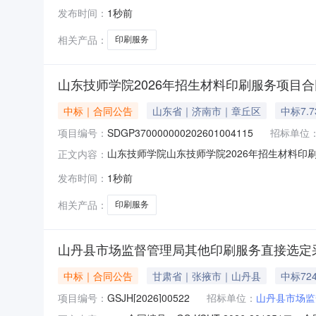
公室所属区域：乌兰察布市预算金额(元)：12,000.0
发布时间：
1秒前
书/批准书编号：乌政采计划[2026]商都00
相关产品：
印刷服务
山东技师学院2026年招生材料印刷服务项目
中标｜合同公告
山东省｜济南市｜章丘区
中标7.
项目编号：
SDGP370000000202601004115
招标单位
山东技师学院山东技师学院2026年招生材料印刷服务
正文内容：
务项目三、采购项目编码：SDGP37000000
发布时间：
1秒前
东路2号联系方式：17515315679供应商
相关产品：
印刷服务
山丹县市场监督管理局其他印刷服务直接选定
中标｜合同公告
甘肃省｜张掖市｜山丹县
中标72
项目编号：
GSJH[2026]00522
招标单位：
山丹县市场监