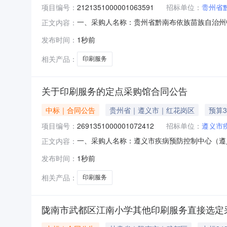
项目编号：
2121351000001063591
招标单位：
贵州省
一、采购人名称：贵州省黔南布依族苗族自治州
正文内容：
馆项目四、采购项目编号：212135100000106
发布时间：
1秒前
页178500.000.353550服务要求或
相关产品：
印刷服务
关于印刷服务的定点采购馆合同公告
中标｜合同公告
贵州省｜遵义市｜红花岗区
预算3
项目编号：
2691351000001072412
招标单位：
遵义市
一、采购人名称：遵义市疾病预防控制中心（遵
正文内容：
点采购馆项目四、采购项目编号：269135100000
发布时间：
1秒前
(元)1印刷服务项1.003900039000
相关产品：
印刷服务
陇南市武都区江南小学其他印刷服务直接选定