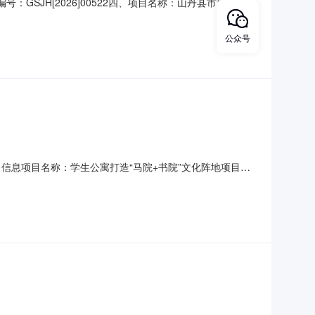
：GSJH[2026]00522四、项目名称：山丹县市场监督管
方式：0936-2818071供应商（乙方）：山丹县永升
合同主要信息主要标的名称：文件印刷规格型号（或服
公众号
、项目信息项目名称：学生公寓打造“马院+书院”文化阵地项目编
在行政区划名称：贵阳市本级报价起止时间：2026-08-
区贵阳市观山湖区石林西路2号