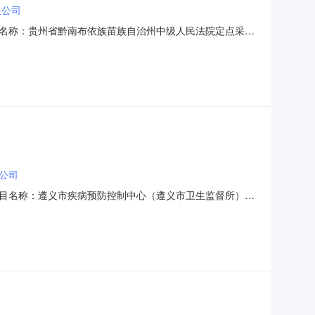
限公司
名称：贵州省黔南布依族苗族自治州中级人民法院定点采购
5六、合同内容：序号标项名称规格型号单位数量单价(元)总价(元)1服务
族苗族自治州中级人民法院联系人：陈华
公司
目名称：遵义市疾病预防控制中心（遵义市卫生监督所）定
03001六、合同内容：序号标项名称规格型号单位数量单价(元)总价
市疾病预防控制中心（遵义市卫生监督所）联系