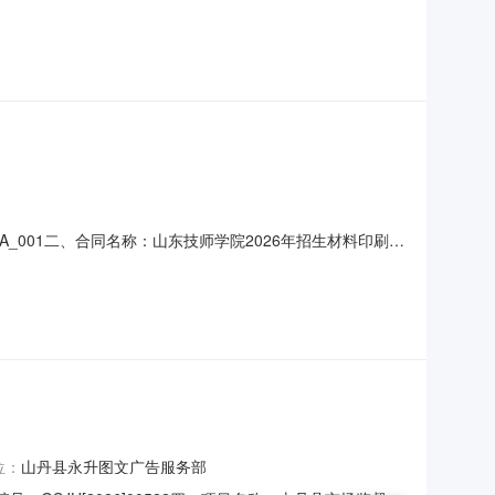
00:00:00采购人联系方式：张宏伟13847476494采购计划备案
量单位1印刷《
15A_001二、合同名称：山东技师学院2026年招生材料印刷服
印刷服务项目五、合同主体采购人：山东技师学院地址：济南市经十
中段27号联系方式：15066
位：
山丹县永升图文广告服务部