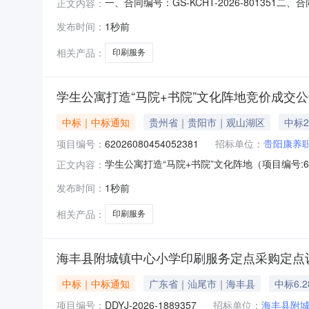
一、合同编号：GS-KCHT-2026-80135
正文内容：
理局印刷服务采购（永升图文）五、合同主体采购
发布时间：
1秒前
图文广告服务部地址：甘肃省张掖市山丹县山丹县
相关产品：
印刷服务
学生公寓打造“马院+书院”文化阵地竞价成交
中标｜中标通知
贵州省｜贵阳市｜观山湖区
中标2
项目编号：
62026080454052381
招标单位：
贵阳康养
学生公寓打造“马院+书院”文化阵地（项目编号:6
正文内容：
号：62026080454052381项目联系人：赵
发布时间：
1秒前
0418:31-2026-08-0518:00二
相关产品：
印刷服务
海丰县附城镇中心小学印刷服务定点采购定点
中标｜中标通知
广东省｜汕尾市｜海丰县
中标6.
项目编号：
DDYJ-2026-1889357
招标单位：
海丰县附