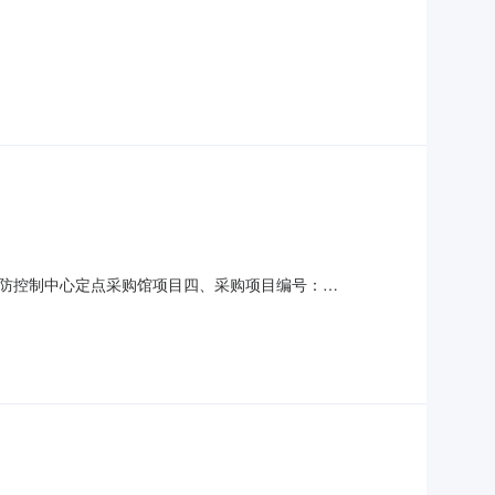
防控制中心定点采购馆项目四、采购项目编号：
型号单位数量单价(元)总价(元)1印刷服务项1.0039783978服务
中心总务科联系电话：17385493718