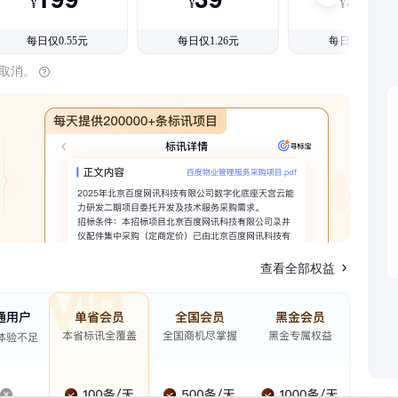
¥
¥
¥
每日仅0.55元
每日仅1.26元
每日仅1.08元
时取消。
查看全部权益