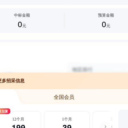
中标金额
预算金额
0
0
元
元
更多招采信息
全国会员
最划算
12个月
1个月
3个月
199
39
99