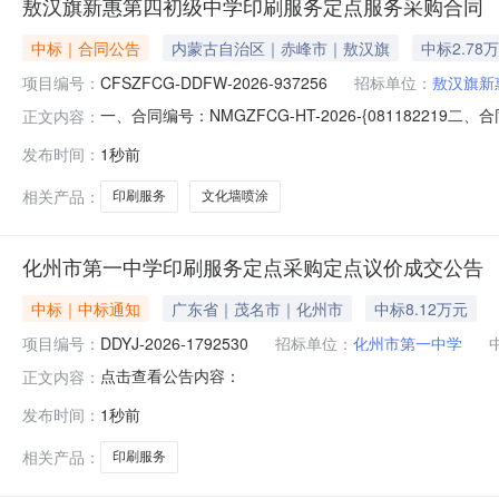
敖汉旗新惠第四初级中学印刷服务定点服务采购合同
中标｜合同公告
内蒙古自治区｜赤峰市｜敖汉旗
中标2.78
项目编号：
CFSZFCG-DDFW-2026-937256
招标单位：
敖汉旗新
一、合同编号：NMGZFCG-HT-2026-{08118221
正文内容：
称：敖汉旗新惠第四初级中学印刷服务定点采购五、合同主体
发布时间：
1秒前
应商（乙方）：松山区浩杰图文设计中心地址：内蒙古自治区赤
相关产品：
印刷服务
文化墙喷涂
化州市第一中学印刷服务定点采购定点议价成交公告
中标｜中标通知
广东省｜茂名市｜化州市
中标8.12万元
项目编号：
DDYJ-2026-1792530
招标单位：
化州市第一中学
点击查看公告内容：
正文内容：
发布时间：
1秒前
相关产品：
印刷服务