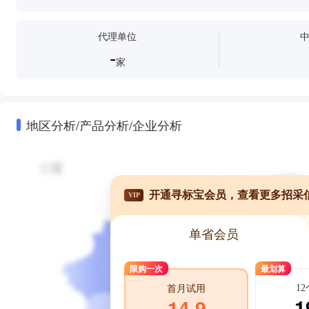
代理单位
-
家
地区分析/产品分析/企业分析
开通寻标宝会员，查看更多招采
VIP
单省会员
限购一次
最划算
1
首月试用
1
14.9