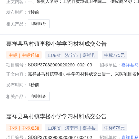
一、采购人名称：上犹县黄埠镇卫生院二、供应商名称：上犹县
正文内容：
五、合同编号：2026M0807360724000202六、合
发布时间：
1秒前
项：无八、联系方式1、采购人名称：上犹县黄埠镇卫生院联
相关产品：
印刷服务
嘉祥县马村镇李楼小学学习材料成交公告
中标｜中标通知
山东省｜济宁市｜嘉祥县
中标775元
项目编号：
SDGP370829000202601002103
招标单位：
嘉祥县马
嘉祥县马村镇李楼小学学习材料成交公告一、采购项目名称：学习
正文内容：
济宁市政府采购中心五、成交日期：2026-08-0817:
发布时间：
1秒前
1.000000775.400000元七、采购小组成员：无八、项目
相关产品：
印刷服务
嘉祥县马村镇李楼小学学习材料成交公告
中标｜中标通知
山东省｜济宁市｜嘉祥县
中标679元
项目编号：
SDGP370829000202601002102
招标单位：
嘉祥县马