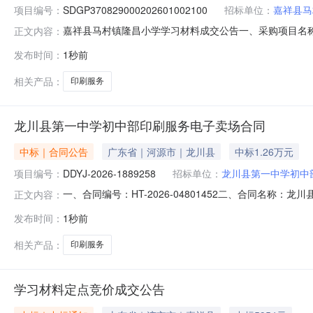
项目编号：
SDGP370829000202601002100
招标单位：
嘉祥县马
嘉祥县马村镇隆昌小学学习材料成交公告一、采购项目名称：学习
正文内容：
济宁市政府采购中心五、成交日期：2026-08-0817:
发布时间：
1秒前
1.0000002950.000000元七、采购小组成员：无八、项
相关产品：
印刷服务
龙川县第一中学初中部印刷服务电子卖场合同
中标｜合同公告
广东省｜河源市｜龙川县
中标1.26万元
项目编号：
DDYJ-2026-1889258
招标单位：
龙川县第一中学初中
一、合同编号：HT-2026-04801452二、合同名称：
正文内容：
服务定点采购五、合同主体采购人（甲方）：龙川县第一中学
发布时间：
1秒前
印刷有限公司地址：新城区规划区5号小区联系方式：180
相关产品：
印刷服务
学习材料定点竞价成交公告