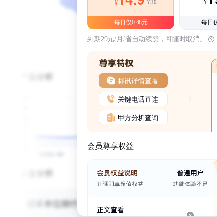
¥39
¥
¥
每日仅0.48元
每日仅
到期29元/月/省自动续费，可随时取消。
标讯详情查看
关键电话直连
甲方分析查询
会员尊享权益