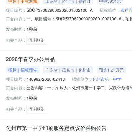
中标｜中标通知
山东省｜济宁市｜嘉祥县
中标5954元
项目编号：
SDGP370829000202601002106_A
招标单位：
嘉祥
一、项目编号：SDGP370829000202601002
正文内容：
市-济宁市经济技术开发区-山东省济宁市济宁经济开发区疃里
发布时间：
1秒前
报价。经评审，报价有效的供应商为3家，报价情况如下：供应
相关产品：
印刷服务
2026年春季办公用品
招标｜招标预告
广东省｜茂名市｜化州市
预算1.27万元
项目编号：
440982-2026-02418
招标单位：
化州市第一中学
公告内容：一、采购人：化州市第一中学二、采购计划编号：4
正文内容：
（元）：12700.00六、需求时间：七、采购方式：9八、备案时间：
发布时间：
1秒前
相关产品：
印刷服务
化州市第一中学印刷服务定点议价采购公告