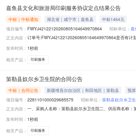
嘉鱼县文化和旅游局印刷服务协议定点结果公告
中标｜中标通知
湖北省｜咸宁市｜嘉鱼县
中标1464元
项目编号：
FWYJ42122120260805164649970864
招标单位：
嘉
订单号:FWYJ4212212026080516464997086
正文内容：
图文店成交日期:2026-08-0815:38:43执行方式
发布时间：
1秒前
响应服务
相关产品：
印刷服务
策勒县奴尔乡卫生院的合同公告
中标｜合同公告
新疆维吾尔自治区｜和田地区｜策勒县
预算
项目编号：
2281101000029685575
招标单位：
策勒县奴尔乡卫生
一、采购人名称：策勒县奴尔乡卫生院二、供应商名称：策勒县
正文内容：
五、合同编号：11N45819604120264201六、合同
发布时间：
1秒前
基本概况：七、其它事项：详见附件中的合同文件八、联系方
相关产品：
印刷服务