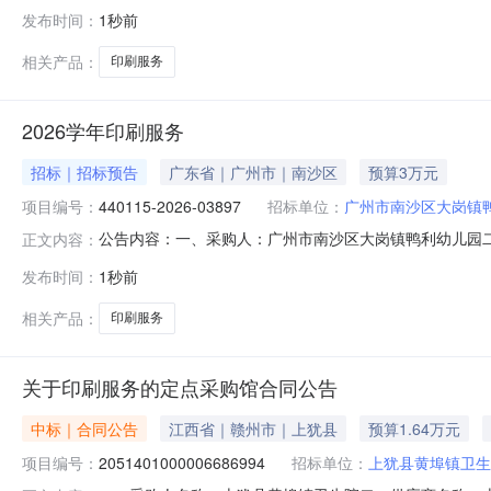
目编号：2711101000029679178五、合同编号：11N
发布时间：
1秒前
务要求或标的基本概况：七、其它事项：详见附件中的合同文
相关产品：
印刷服务
2026学年印刷服务
招标｜招标预告
广东省｜广州市｜南沙区
预算3万元
项目编号：
440115-2026-03897
招标单位：
广州市南沙区大岗镇
公告内容：一、采购人：广州市南沙区大岗镇鸭利幼儿园二、采
正文内容：
购预算金额（元）：30000.00六、需求时间：七、采购方式：9
发布时间：
1秒前
相关产品：
印刷服务
关于印刷服务的定点采购馆合同公告
中标｜合同公告
江西省｜赣州市｜上犹县
预算1.64万元
项目编号：
2051401000006686994
招标单位：
上犹县黄埠镇卫生