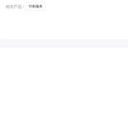
相关产品：
印刷服务
NEW
HOT
5折起
暂时没有搜索结果…