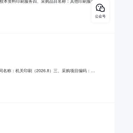
名称：校本资料印刷服务四、采购品目名称：其他印刷服务,其他印
需求时间：七、采购方式：9八、备案时间：2026-08-
公众号
二、合同名称：机关印刷（2026.8）三、采购项目编码：
办公室地址：联系方式：6663059供应商（乙方）：乳山市机关印
求）主要标的数量主要标的单价（