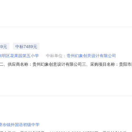
采购人（甲方）：陇南市武都区江南小学地址：甘肃省陇南市武都区江南小学
镇新天地商住一号楼103室联系方式：13909399142六、合同主要
89元
中标7489元
南明区花果园第五小学
中标单位：
贵州幻象创意设计有限公司
二、供应商名称：贵州幻象创意设计有限公司三、采购项目名称：贵阳市
010225559990645207332026002001六、合同内容：序号标项名称
基本概况：七、其它事项：无八、联系方式1、采购人名称：贵阳市南明区花果园第
寮步镇外国语初级中学