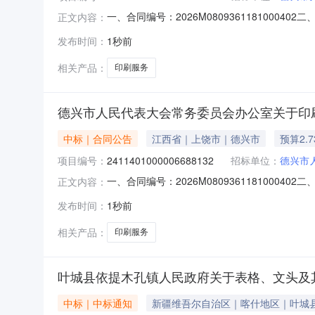
一、合同编号：2026M0809361181000
正文内容：
办公室定点采购馆项目五、合同主体采购人（甲方
发布时间：
1秒前
字店地址：江西省上饶市德兴市德兴市银城镇朝阳
相关产品：
印刷服务
德兴市人民代表大会常务委员会办公室关于印
中标｜合同公告
江西省｜上饶市｜德兴市
预算2.
项目编号：
2411401000006688132
招标单位：
德兴市
一、合同编号：2026M0809361181000
正文内容：
办公室定点采购馆项目五、合同主体采购人(甲方)
发布时间：
1秒前
址：江西省上饶市德兴市德兴市银城镇朝阳路7号联系
相关产品：
印刷服务
叶城县依提木孔镇人民政府关于表格、文头及
中标｜中标通知
新疆维吾尔自治区｜喀什地区｜叶城