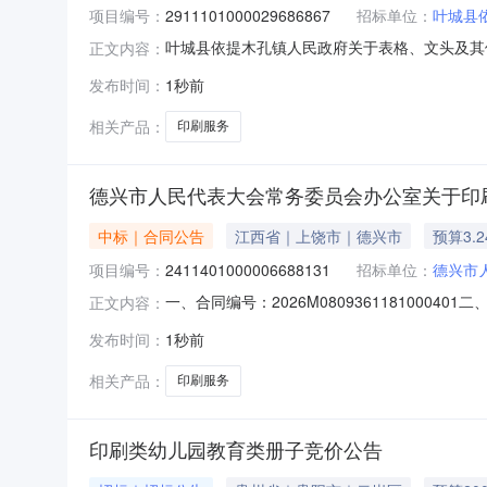
项目编号：
2911101000029686867
招标单位：
叶城县
叶城县依提木孔镇人民政府关于表格、文头及其他类
正文内容：
名称:叶城县依提木孔镇人民政府关于表格、文头及其他
发布时间：
1秒前
采购计划文号:采购计划金额（元）:项目所在行政
相关产品：
印刷服务
德兴市人民代表大会常务委员会办公室关于印
中标｜合同公告
江西省｜上饶市｜德兴市
预算3.
项目编号：
2411401000006688131
招标单位：
德兴市
一、合同编号：2026M0809361181000
正文内容：
办公室定点采购馆项目五、合同主体采购人(甲方)
发布时间：
1秒前
址：江西省上饶市德兴市德兴市银城镇朝阳路7号联系
相关产品：
印刷服务
印刷类幼儿园教育类册子竞价公告