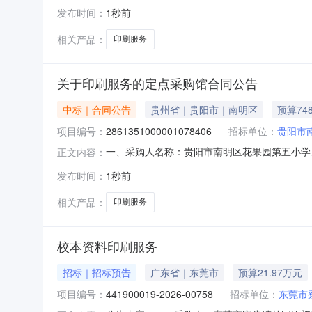
陇南市武都区江南小学其他印刷服务五、合同主体
发布时间：
1秒前
数码科技有限公司地址：甘肃省陇南市武都区东江
相关产品：
印刷服务
关于印刷服务的定点采购馆合同公告
中标｜合同公告
贵州省｜贵阳市｜南明区
预算74
项目编号：
2861351000001078406
招标单位：
贵阳市
一、采购人名称：贵阳市南明区花果园第五小学
正文内容：
2861351000001078406五、合同编号：52
发布时间：
1秒前
1.007489.257489.25服务要求或标的
相关产品：
印刷服务
校本资料印刷服务
招标｜招标预告
广东省｜东莞市
预算21.97万元
项目编号：
441900019-2026-00758
招标单位：
东莞市