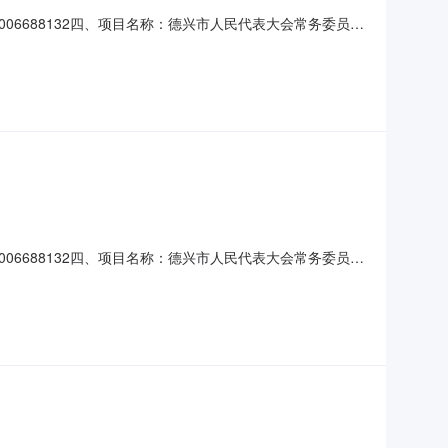
00006688132四、项目名称：德兴市人民代表大会常务委员会
方式：19170392728供应商（乙方）：德兴市朝阳打
零星打印复印规格型号（或服务要求）：详见合同主要
00006688132四、项目名称：德兴市人民代表大会常务委员会
：19170392728供应商(乙方)：德兴市朝阳打字店地
)单价(元)总价(元)规格型号/服