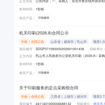
公告内容：一、采购人：东莞市寮步镇外国语初级中
正文内容：
刷服务,其他印刷服务,其他印刷服务,其他印刷服务
发布时间：
1秒前
0913:53:16发布人：东莞市寮步镇外国语初级中学发布
相关产品：
印刷服务
机关印刷(2026.8)合同公示
中标｜合同公告
山东省｜威海市｜乳山市
预算1.
项目编号：
SDGP371083000202601001436
招标单位
乳山市人民政府办公室机关印刷（2026.8）采购合同
正文内容：
SDGP371083000202601001436
发布时间：
1秒前
刷所有限公司地址：乳山市胜利街88号联系方式
相关产品：
印刷服务
关于印刷服务的定点采购馆合同
中标｜合同公告
江西省｜上饶市｜德兴市
预算2.
项目编号：
2411401000006688132
招标单位：
德兴市