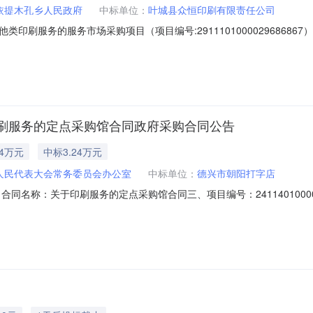
依提木孔乡人民政府
中标单位：
叶城县众恒印刷有限责任公司
印刷服务的服务市场采购项目（项目编号:29111010000296868
类印刷服务的服务市场采购项目采购项目项目编号:2911101000029686
区划编码:653126项目所在行政区划名称:新疆维吾尔自治区喀什地区叶
刷服务的定点采购馆合同政府采购合同公告
24万元
中标3.24万元
人民代表大会常务委员会办公室
中标单位：
德兴市朝阳打字店
401二、合同名称：关于印刷服务的定点采购馆合同三、项目编号：24114010
：德兴市人民代表大会常务委员会办公室地址：德兴市政府大楼15楼联系方式
方式：15970358016六、合同主要信息主要标的：序号名称数量(单位