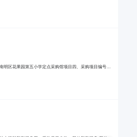
联系方式：13519099004供应商（乙方）：甘肃理想
信息主要标的名称：资料规格型号（或服务要
南明区花果园第五小学定点采购馆项目四、采购项目编号：
规格型号单位数量单价(元)总价(元)1印刷服务项
五小学联系人：乐菲联系电话：1898511721