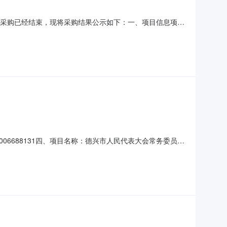
67）采购已经结束，现将采购结果公示如下：一、项目信息项目
867项目联系人:冯亚军项目联系电话:0998-7210019
城县报价起止时间:-二、采购单位信息采
00006688131四、项目名称：德兴市人民代表大会常务委员会
：19170392728供应商(乙方)：德兴市朝阳打字店地
)单价(元)总价(元)规格型号/服