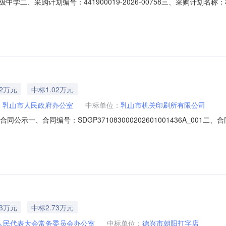
学二、采购计划编号：441900019-2026-00758三、采购计划
,其他印刷服务,其他印刷服务五、采购预算金额（元）：219716.00六、
时间：2026-08-0913:53:16
02万元
中标1.02万元
：
乳山市人民政府办公室
中标单位：
乳山市机关印刷所有限公司
公示一、合同编号：SDGP371083000202601001436A_001
四、采购项目名称：机关印刷（2026.8）五、合同主体采购人：乳山市人民政府
：13563193498六、合同主要信息主要标的名称规格型号（或服务要
73万元
中标2.73万元
人民代表大会常务委员会办公室
中标单位：
德兴市朝阳打字店