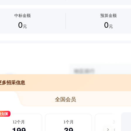
中标金额
预算金额
0
0
元
元
更多招采信息
全国会员
最划算
12个月
1个月
3个月
199
39
99