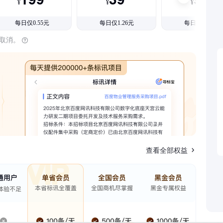
¥
¥
¥
每日仅0.55元
每日仅1.26元
每日仅1.08元
时取消。
查看全部权益