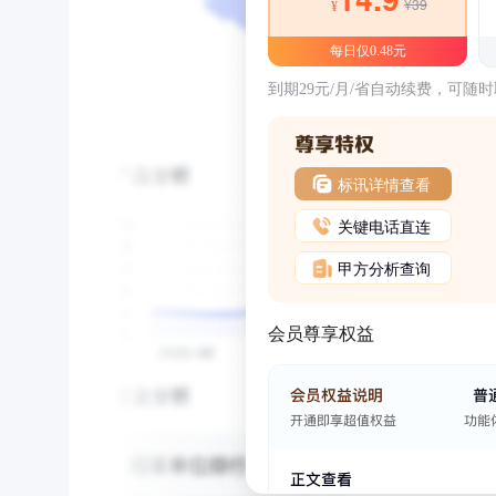
¥39
¥
每日仅0.48元
到期29元/月/省自动续费，可随
标讯详情查看
关键电话直连
甲方分析查询
会员尊享权益