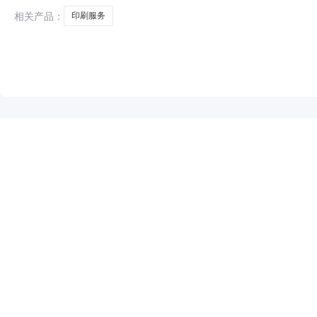
相关产品：
印刷服务
NEW
HOT
5折起
暂时没有搜索结果…