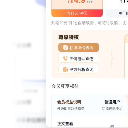
¥39
¥
¥
每日仅0.48元
每日仅
到期29元/月/省自动续费，可随时取消。
标讯详情查看
关键电话直连
甲方分析查询
会员尊享权益