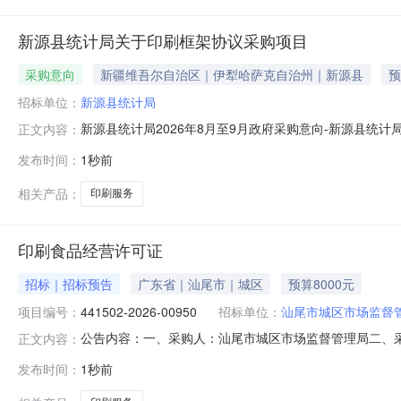
新源县统计局关于印刷框架协议采购项目
采购意向
新疆维吾尔自治区｜伊犁哈萨克自治州｜新源县
预
招标单位：
新源县统计局
新源县统计局2026年8月至9月政府采购意向-新源县统
正文内容：
月至9月政府采购意向采购单位：新源县统计局采购项目名称
发布时间：
1秒前
称：新源县统计局关于印刷框架协议采购项目采购标的数量
务需满足的要求：统计法律
相关产品：
印刷服务
印刷食品经营许可证
招标｜招标预告
广东省｜汕尾市｜城区
预算8000元
项目编号：
441502-2026-00950
招标单位：
汕尾市城区市场监督
公告内容：一、采购人：汕尾市城区市场监督管理局二、采购计
正文内容：
服务,其他印刷服务五、采购预算金额（元）：8000.00六、
发布时间：
1秒前
08-0820:54:41