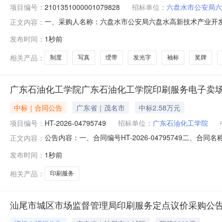
项目编号：
2101351000001079828
招标单位：
六盘水市公安局六
一、采购人名称：六盘水市公安局六盘水高新技术产业开
正文内容：
定点采购馆项目四、采购项目编号：21013510000010798
发布时间：
1秒前
(元)1广告印刷服务、文化墙、制度、宣传栏、奖牌、绶带、
相关产品：
制度
写真
绶带
发光字
袖标
奖牌
广东石油化工学院广东石油化工学院印刷服务电子卖
中标｜合同公告
广东省｜茂名市
中标2.58万元
项目编号：
HT-2026-04795749
招标单位：
广东石油化工学院
公告内容：一、合同编号HT-2026-04795749二、合
正文内容：
点采购五、合同主体采购人(甲方)：广东石油化工学院地址：
发布时间：
1秒前
茂名市双山二路148号联系方式：18926720269六、合同主
相关产品：
印刷服务
汕尾市城区市场监督管理局印刷服务定点议价采购公