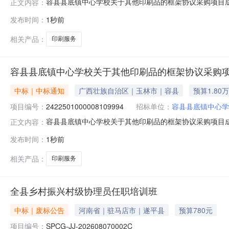
容县县底镇中心学校关于其他印刷品的框架协议采购项目成交公
正文内容：
将采购结果公示如下：一、项目信息项目名称:容县县底镇中心学
发布时间：
1秒前
购计划信息：序号采购计划文号信息采购计划金额1YLZC2026
相关产品：
印刷服务
容县县底镇中心学校关于其他印刷品的框架协议采购
中标｜中标通知
广西壮族自治区｜玉林市｜容县
预算1.80
项目编号：
2422501000008109994
招标单位：
容县县底镇中心学
容县县底镇中心学校关于其他印刷品的框架协议采购项目成交公
正文内容：
将采购结果公示如下：一、项目信息项目名称:容县县底镇中心学
发布时间：
1秒前
购计划信息：序号采购计划文号信息采购计划金额1YLZC2026
相关产品：
印刷服务
全县乡村振兴村级协理员任职培训班
中标｜废标公告
河南省｜驻马店市｜遂平县
预算780元
项目编号：
SPCG-JJ-202608070002C