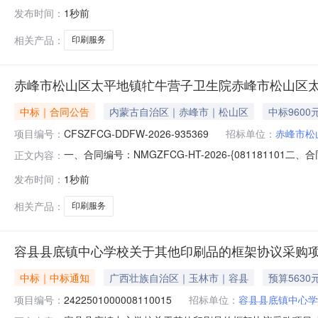
购项目编号：2132501000008109778五、合同编号
发布时间：
1秒前
区本级及南宁市本级预算单位印刷服务--件1.00002【服
相关产品：
印刷服务
赤峰市松山区太平地镇牤牛营子卫生院赤峰市松山区
中标｜合同公告
内蒙古自治区｜赤峰市｜松山区
中标9600
项目编号：
CFSZFCG-DDFW-2026-935369
招标单位：
赤峰市松
一、合同编号：NMGZFCG-HT-2026-{0811811
正文内容：
935369四、项目名称：赤峰市松山区太平地镇牤牛营子
发布时间：
1秒前
山区赤峰市松山区太平地牤牛营子卫生院联系方式：13847
相关产品：
印刷服务
容县县底镇中心学校关于其他印刷品的框架协议采购
中标｜中标通知
广西壮族自治区｜玉林市｜容县
预算5630
项目编号：
2422501000008110015
招标单位：
容县县底镇中心学