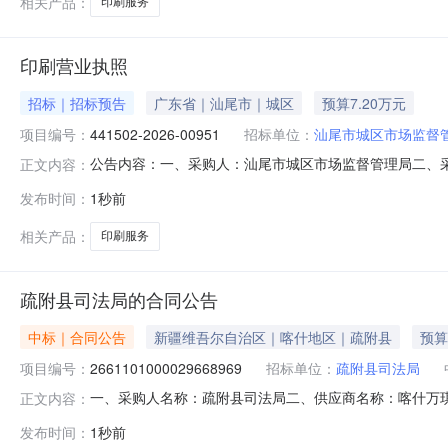
相关产品：
印刷服务
印刷营业执照
招标｜招标预告
广东省｜汕尾市｜城区
预算7.20万元
项目编号：
441502-2026-00951
招标单位：
汕尾市城区市场监督
公告内容：一、采购人：汕尾市城区市场监督管理局二、采购计
正文内容：
他印刷服务五、采购预算金额（元）：72000.00六、需求时间
发布时间：
1秒前
0820:55:01
相关产品：
印刷服务
疏附县司法局的合同公告
中标｜合同公告
新疆维吾尔自治区｜喀什地区｜疏附县
预算
项目编号：
2661101000029668969
招标单位：
疏附县司法局
一、采购人名称：疏附县司法局二、供应商名称：喀什万琪黛广
正文内容：
五、合同编号：11N01037981920264203六、合同
发布时间：
1秒前
的基本概况：七、其它事项：详见附件中的合同文件八、联系