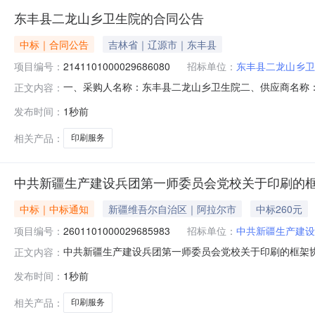
东丰县二龙山乡卫生院的合同公告
中标｜合同公告
吉林省｜辽源市｜东丰县
项目编号：
2141101000029686080
招标单位：
东丰县二龙山乡卫
一、采购人名称：东丰县二龙山乡卫生院二、供应商名称
正文内容：
2141101000029686080五、合同编号：11N412
发布时间：
1秒前
5000.000.3819002印刷服务袋子定制印刷服务详见附件
相关产品：
印刷服务
中共新疆生产建设兵团第一师委员会党校关于印刷的
中标｜中标通知
新疆维吾尔自治区｜阿拉尔市
中标260元
项目编号：
2601101000029685983
招标单位：
中共新疆生产建设
中共新疆生产建设兵团第一师委员会党校关于印刷的框架协议采
正文内容：
新疆生产建设兵团第一师委员会党校关于印刷的框架协议采购项目
发布时间：
1秒前
（元）:预算总额（元）:项目所在行政区划编码:66010
相关产品：
印刷服务