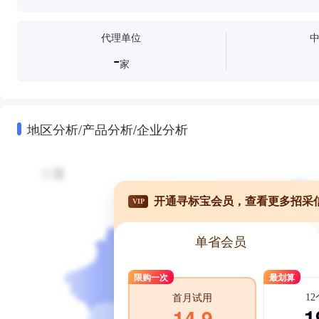
代理单位
-
家
地区分析/产品分析/企业分析
开通寻标宝会员，查看更多招采
VIP
单省会员
限购一次
最划算
1
首月试用
1
14.9