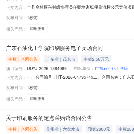
全县乡村振兴村级协理员任职培训班项目流标公示竞价项目编号
正文内容：
（一）、采购商品信息品目品牌型号相关服务服务期限单价数量数量单位总
发布时间：
1秒前
数：总计：￥780.0元（二）、采购项目信息发起竞价时间（北京
相关产品：
印刷服务
广东石油化工学院印刷服务电子卖场合同
中标｜合同公告
广东省｜茂名市
中标2.58万元
项目编号：
DDYJ-2026-1884089
招标单位：
广东石油化工学院
一、合同编号：HT-2026-04795749二、合同名称：
正文内容：
采购五、合同主体采购人（甲方）：广东石油化工学院地址：
发布时间：
1秒前
址：茂名市双山二路148号联系方式：1892672026
相关产品：
印刷服务
关于印刷服务的定点采购馆合同公告
中标｜合同公告
贵州省｜六盘水市
预算2880元
中标28