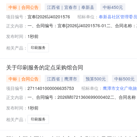
中标｜合同公告
江西省｜宜春市｜奉新县
中标450元
项目编号：
宜奉[2026]J40201576
招标单位：
奉新县社区管理委
一、合同编号：宜奉[2026]J40201576-01二、合同
正文内容：
管理委员会地址：怀海路5号联系方式：0795-718217
发布时间：
1秒前
序号名称数量(单位)单价(元)总价(元)规格型号/服务要求1其他
相关产品：
印刷服务
关于印刷服务的定点采购馆合同
中标｜合同公告
江西省｜鹰潭市
预算500元
中标500元
项目编号：
2711401000006635753
招标单位：
鹰潭市文化广电旅
一、合同编号：2026M0721360699000402二、合
正文内容：
馆项目五、合同主体采购人（甲方）：鹰潭市文化广电旅游局
发布时间：
1秒前
鹰潭市月湖区经济技术开发区月湖路联系方式：137070
相关产品：
印刷服务