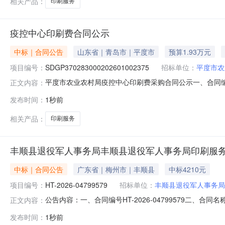
相关产品：
印刷服务
疫控中心印刷费合同公示
中标｜合同公告
山东省｜青岛市｜平度市
预算1.93万元
项目编号：
SDGP370283000202601002375
招标单位：
平度市农
平度市农业农村局疫控中心印刷费采购合同公示一、合同编号：3
正文内容：
SDGP370283000202601002375四、采购项目
发布时间：
1秒前
方）：平度市辰飞印刷厂地址：山东省青岛市平度市东阁街道
要标的
相关产品：
印刷服务
丰顺县退役军人事务局丰顺县退役军人事务局印刷服
中标｜合同公告
广东省｜梅州市｜丰顺县
中标4210元
项目编号：
HT-2026-04799579
招标单位：
丰顺县退役军人事务局
公告内容：一、合同编号HT-2026-04799579二、合
正文内容：
刷服务定点采购五、合同主体采购人(甲方)：丰顺县退役军人
发布时间：
1秒前
刷厂地址：广东省梅州市丰顺县汤坑镇进华路30号之8联系方式