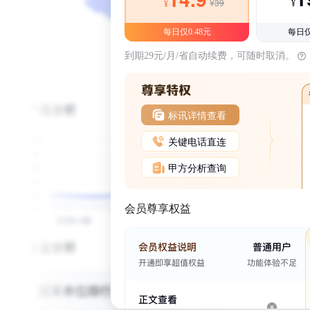
¥39
¥
¥
每日仅0.48元
每日仅
到期29元/月/省自动续费，可随时取消。
标讯详情查看
关键电话直连
甲方分析查询
会员尊享权益