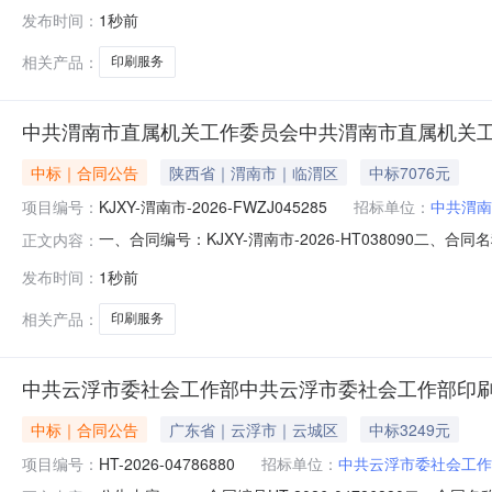
单位2025-2026年度印刷服务框架协议采购目五、合同
发布时间：
1秒前
达印刷有限公司地址：甘肃省甘南藏族自治州合作市怡安嘉园
相关产品：
印刷服务
中共渭南市直属机关工作委员会中共渭南市直属机关
中标｜合同公告
陕西省｜渭南市｜临渭区
中标7076元
项目编号：
KJXY-渭南市-2026-FWZJ045285
招标单位：
中共渭南
一、合同编号：KJXY-渭南市-2026-HT038090二、
正文内容：
目名称：中共渭南市直属机关工作委员会印刷服务直接选定
发布时间：
1秒前
0913-2126153供应商(乙方)：陕西鑫莱聚实业有限
相关产品：
印刷服务
中共云浮市委社会工作部中共云浮市委社会工作部印
中标｜合同公告
广东省｜云浮市｜云城区
中标3249元
项目编号：
HT-2026-04786880
招标单位：
中共云浮市委社会工作