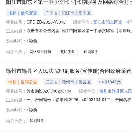
阳江市阳东区第一中学文印室[印刷服务及网络综合打印
招标｜信息变更
广东省｜阳江市｜阳东区
项目编号：
GPDIZB-2026-YJ018
招标单位：
阳江市阳东区第一中
点击查看公告内容:阳江市阳东区第一中学文印室【印刷服
正文内容：
发布时间：
1秒前
相关产品：
网络综合打印
复印服务
印刷服务
赣州市赣县区人民法院印刷服务(宣传册)合同政府采
中标｜合同公告
江西省｜赣州市｜赣县区
中标1840元
项目编号：
赣市购[2026]J40203134
招标单位：
赣州市赣县区人
一、合同编号：赣市购[2026]J40203134-01二、
正文内容：
购人(甲方)：赣州市赣县区人民法院地址：江西省赣州市赣县
发布时间：
1秒前
式：13707979320六、合同主要信息主要标的：序号名称数量
相关产品：
印刷服务