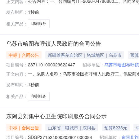
公告内容：一、合同编号HT-2026-04786880二、合
正文内容：
部印刷服务定点采购五、合同主体采购人(甲方)：中共云浮市
发布时间：
1秒前
瑞丰印刷厂地址：锦秀路103号商铺之后座联系方式：1508
相关产品：
印刷服务
乌苏市哈图布呼镇人民政府的合同公告
中标｜合同公告
新疆维吾尔自治区｜塔城地区｜乌苏市
预算
项目编号：
2871101000029622447
招标单位：
乌苏市哈图布呼镇
一、采购人名称：乌苏市哈图布呼镇人民政府二、供应商
正文内容：
2871101000029622447五、合同编号：11N770
发布时间：
1秒前
1.001477.51477.5服务要求或标的基本概况：
189977216
相关产品：
印刷服务
东阿县刘集中心卫生院印刷服务合同公示
中标｜合同公告
山东省｜聊城市｜东阿县
预算8233元
项目编号：
SDGP371524000202601000084
招标单位：
东阿县刘