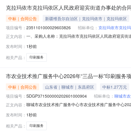
克拉玛依市克拉玛依区人民政府迎宾街道办事处的合
中标｜合同公告
新疆维吾尔自治区｜克拉玛依市｜克拉玛依区
项目编号：
2351101000029603826
招标单位：
克拉玛依市克拉玛
一、采购人名称：克拉玛依市克拉玛依区人民政府迎宾街
正文内容：
市场项目四、采购项目编号：235110100002960382
发布时间：
1秒前
其他类印刷服务详见附件件1.0055045504服务要
相关产品：
印刷服务
市农业技术推广服务中心2026年“三品一标”印刷服务
中标｜合同公告
山东省｜聊城市｜东昌府区
中标1.27万元
项目编号：
SDGP371500000202601000904
招标单位：
聊城市农
聊城市农业技术推广服务中心市农业技术推广服务中心2026年“
正文内容：
技术推广服务中心2026年“三品一标”印刷服务项目三、采购项
发布时间：
1秒前
目五、合同主体采购人：聊城市农业技术推广服务中心地址：
相关产品：
印刷服务