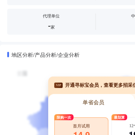
代理单位
-
家
地区分析/产品分析/企业分析
开通寻标宝会员，查看更多招采
VIP
单省会员
限购一次
最划算
1
首月试用
1
14.9