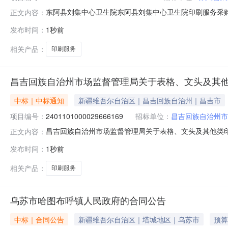
东阿县刘集中心卫生院东阿县刘集中心卫生院印刷服务采购合同公
正文内容：
购项目编码：SDGP3715240002026010000
发布时间：
1秒前
系方式：18864897856供应商（乙方）：东阿县华翔图
相关产品：
印刷服务
昌吉回族自治州市场监督管理局关于表格、文头及其
中标｜中标通知
新疆维吾尔自治区｜昌吉回族自治州｜昌吉市
项目编号：
2401101000029666169
招标单位：
昌吉回族自治州市
昌吉回族自治州市场监督管理局关于表格、文头及其他类印刷服
正文内容：
项目名称:昌吉回族自治州市场监督管理局关于表格、文头及其他
发布时间：
1秒前
划文号:采购计划金额（元）:项目所在行政区划编码:652
相关产品：
印刷服务
乌苏市哈图布呼镇人民政府的合同公告
中标｜合同公告
新疆维吾尔自治区｜塔城地区｜乌苏市
预算