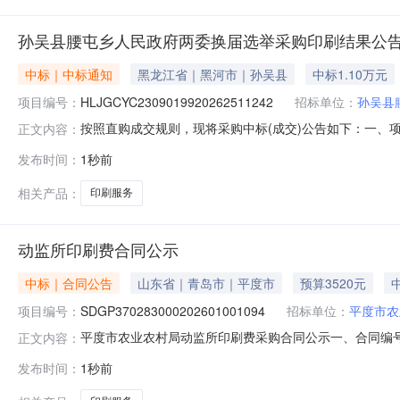
孙吴县腰屯乡人民政府两委换届选举采购印刷结果公
中标｜中标通知
黑龙江省｜黑河市｜孙吴县
中标1.10万元
项目编号：
HLJGCYC2309019920262511242
招标单位：
孙吴县
按照直购成交规则，现将采购中标(成交)公告如下：一、项目编
正文内容：
息供应商名称：孙吴县汇文印刷部供应商地址：黑龙江省黑河市孙
发布时间：
1秒前
的类型：服务类名称：两委换届选举采购印刷项目周期：
相关产品：
印刷服务
NEW
HOT
5折起
动监所印刷费合同公示
中标｜合同公告
山东省｜青岛市｜平度市
预算3520元
项目编号：
SDGP370283000202601001094
招标单位：
平度市农
平度市农业农村局动监所印刷费采购合同公示一、合同编号：37028
正文内容：
四、采购项目名称：动监所印刷费五、合同主体采购人：平度
发布时间：
1秒前
山东省青岛市平度市李园街道天津路997号联系方式：13
暂时没有搜索结果…