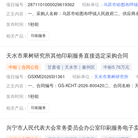
项目编号：
2871101000029619362
招标单位：
乌苏市哈图布呼镇
一、采购人名称：乌苏市哈图布呼镇人民政府二、供应商
正文内容：
2871101000029619362五、合同编号：11N770
发布时间：
1秒前
1.00900900服务要求或标的基本概况：七、其它事项
真：
相关产品：
印刷服务
天水市果树研究所其他印刷服务直接选定采购合同
中标｜合同公告
甘肃省｜天水市｜秦州区
中标5.76万元
项目编号：
GSXM[2026]01361
招标单位：
天水市果树研究所
一、合同编号：GS-KCHT-2026-800420二、合同
正文内容：
刷服务政府采购项目五、合同主体采购人（甲方）：天水市果
发布时间：
1秒前
址：甘肃省天水市秦州区天水郡联系方式：153798607
相关产品：
印刷服务
兴宁市人民代表大会常务委员会办公室印刷服务电子