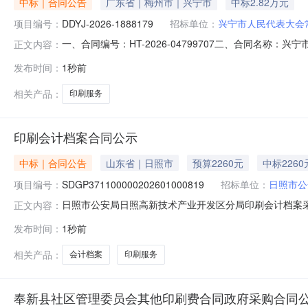
中标｜合同公告
广东省｜梅州市｜兴宁市
中标2.82万元
项目编号：
DDYJ-2026-1888179
招标单位：
兴宁市人民代表大会
一、合同编号：HT-2026-04799707二、合同名称：
正文内容：
代表大会常务委员会办公室印刷服务定点采购五、合同主
发布时间：
1秒前
式：18219412233供应商（乙方）：兴宁市利兴印刷
相关产品：
印刷服务
印刷会计档案合同公示
中标｜合同公告
山东省｜日照市
预算2260元
中标2260
项目编号：
SDGP371100000202601000819
招标单位：
日照市公
日照市公安局日照高新技术产业开发区分局印刷会计档案采购合同
正文内容：
SDGP371100000202601000819四、采购
发布时间：
1秒前
日照市东港区铭捷图文快印中心地址：山东省日照市东港区日
相关产品：
会计档案
印刷服务
奉新县社区管理委员会其他印刷费合同政府采购合同