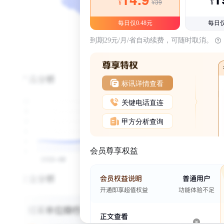
¥39
¥
¥
每日仅0.48元
每日仅
到期29元/月/省自动续费，可随时取消。
标讯详情查看
关键电话直连
甲方分析查询
会员尊享权益