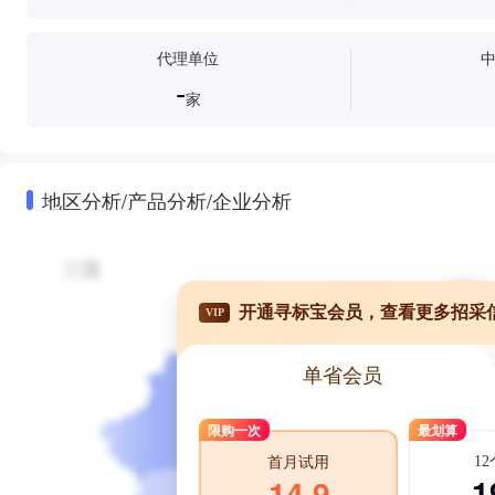
代理单位
-
家
地区分析/产品分析/企业分析
开通寻标宝会员，查看更多招采
VIP
单省会员
限购一次
最划算
1
首月试用
1
14.9