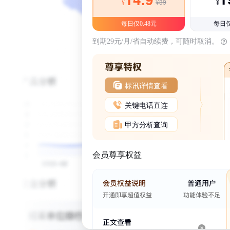
¥39
¥
¥
每日仅0.48元
每日仅
到期29元/月/省自动续费，可随时取消。
标讯详情查看
关键电话直连
甲方分析查询
会员尊享权益