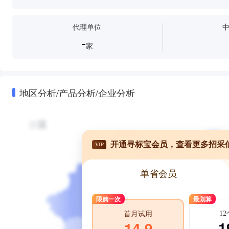
代理单位
-
家
地区分析/产品分析/企业分析
开通寻标宝会员，查看更多招采
VIP
单省会员
限购一次
最划算
1
首月试用
1
14.9