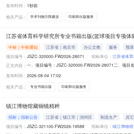
首次公告日期：2026年07月10日二、更正信息更正事项
发布时间：
1秒前
2026年9月1日9点30分（北京时间）、中钢国际广场1
告内容
相关产品：
学术刊物方阵建设
印刷和出版服务
江苏省体育科学研究所专业书籍出版(篮球项目专项体
中标｜中标通知
江苏省｜南京市
办公文教
服务
预算
项目编号：
JSZC-320000-FW2026-28071
招标单位：
江苏省体育
一、项目编号：JSZC-320000-FW2026-28
正文内容：
交）报价：￥95000.0四、主要标的信息项目名称：专业书
发布时间：
2026-08-04 17:02
务/印刷和出版服务/出版服务项目预算：￥100000.0项目
相关产品：
专业书籍出版
印刷和出版服务
镇江博物馆藏铜镜精粹
招标｜招标公告
江苏省｜镇江市｜润州区
制造生产
其它
项目编号：
JSZC-321100-FW2026-19588
招标单位：
镇江博物馆