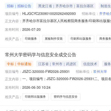
招标｜招标公告
黑龙江省｜齐齐哈尔市｜富拉尔基区
制造生
项目编号：
HLJGCYC2309010020262492093
招标单位：
齐齐哈
齐齐哈尔市富拉尔基区人民检察院商务服务/印刷和出版服
正文内容：
刷和出版服务/印刷服务展板制作安装项目类型：非政府采
发布时间：
2026-07-20
商。二、落实其他政府采购政策满足的需求：无。三、特
营。发布时间：2026-07-2010
相关产品：
印刷服务
展板制作安装
印刷和出版服务
商务服
常州大学密码学与信息安全成交公告
中标｜中标通知
江苏省｜常州市｜武进区
信息技术
服务
项目编号：
JSZC-320000-FW2026-25931
招标单位：
常州大学
一、项目编号：JSZC-320000-FW2026-259
正文内容：
主要标的信息项目名称：密码学与信息安全项目编号：JSZC-3
发布时间：
2026-06-30 10:24
点：常州大学评审开始时间：2026-06-2508:45评审
相关产品：
印刷和出版服务
密码学与信息安全