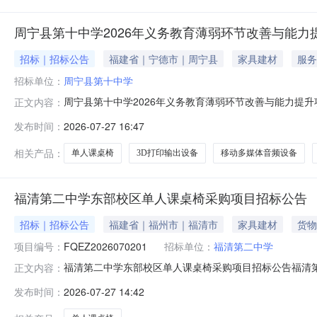
周宁县第十中学2026年义务教育薄弱环节改善与能力
招标｜招标公告
福建省｜宁德市｜周宁县
家具建材
服务
招标单位：
周宁县第十中学
周宁县第十中学2026年义务教育薄弱环节改善与能力提
正文内容：
139593519752、项目征集内容：供应商应根据采
发布时间：
2026-07-27 16:47
一桌一椅286寸教学触控一体机及配套配件≥86英寸，含O
析系统生成报告内容应具
相关产品：
单人课桌椅
3D打印输出设备
移动多媒体音频设备
福清第二中学东部校区单人课桌椅采购项目招标公告
招标｜招标公告
福建省｜福州市｜福清市
家具建材
货物
项目编号：
FQEZ2026070201
招标单位：
福清第二中学
福清第二中学东部校区单人课桌椅采购项目招标公告福清
正文内容：
足学校教学需求，需采购学生单人课桌椅540套，诚邀各
发布时间：
2026-07-27 14:42
FQEZ20260702013.项目所在地：福清市龙山元
目）：合同包预算金额：