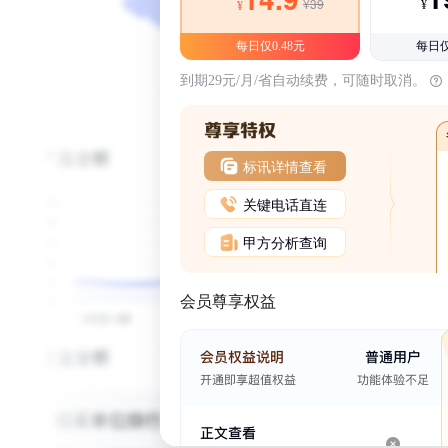
¥39
¥
¥
每日仅0.48元
每日仅
到期29元/月/省自动续费，可随时取消。
标讯详情查看
关键电话直连
甲方分析查询
会员尊享权益