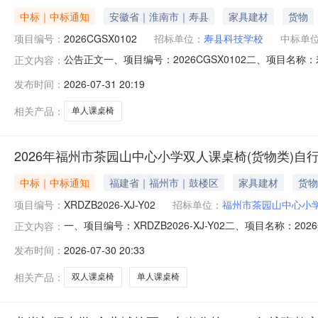
中标｜中标通知
安徽省｜淮南市｜寿县
家具建材
货物
项目编号：
2026CGSX0102
招标单位：
寿县科技学校
中标单
公告正文一、项目编号：2026CGSX0102二、项目
正文内容：
肥市蜀山区潜山路277号盛世名城丽景花园C42幢504室成
发布时间：
2026-07-31 20:19
元）四、主要标的信息货物类名称：单人课桌椅(教室)品牌
相关产品：
单人课桌椅
2026年福州市茶园山中心小学双人课桌椅(货物类)自
中标｜中标通知
福建省｜福州市｜鼓楼区
家具建材
货物
项目编号：
XRDZB2026-XJ-Y02
招标单位：
福州市茶园山中心小
一、项目编号：XRDZB2026-XJ-Y02二、项目名称
正文内容：
学双人课桌椅（货物类）自行采购项目第1包):供应商名称：
发布时间：
2026-07-30 20:33
要标的信息合同包1(2026年福州市茶园山中心小学双人
相关产品：
双人课桌椅
单人课桌椅