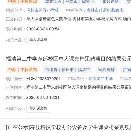
中标｜中标通知
黑龙江省｜鸡西市｜虎林市
家具建材
货
招标单位：
虎林市第五小学校
中标单位：
虎林市佳辰电脑商店
单人课桌椅蓝色采购单位:虎林市第五小学校采购方式:场内直购销售
正文内容：
史合同时间:2026-08-0407:47:07
发布时间：
2026-08-04 09:54
相关产品：
单人课桌椅
福清第二中学东部校区单人课桌椅采购项目的结果公
中标｜中标通知
福建省｜福州市｜福清市
家具建材
货物
项目编号：
FQEZ2026070201
招标单位：
福清第二中学
中标
福清第二中学东部校区单人课桌椅采购项目的结果公示福清第
正文内容：
课桌椅采购项目福清第二中学东部校区单人课桌椅采购项目于
发布时间：
2026-08-03 13:31
州立仁教育科技有限公司。中标单价：叁佰伍拾玖元(￥359
成供货并
相关产品：
单人课桌椅
[正在公示]寿县科技学校办公设备及学生课桌椅采购项