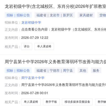
龙岩初级中学(含北城校区、东肖分校)2026年扩班教
招标｜招标公告
福建省｜龙岩市｜新罗区
家具建材
货物
招标单位：
龙岩初级中学
点击查看公告内容：龙岩初级中学（含北城校区、东肖分校
正文内容：
发布时间：
2026-07-29 12:22
相关产品：
讲台
单人课桌椅
周宁县第十中学2026年义务教育薄弱环节改善与能力
招标｜招标公告
福建省｜宁德市｜周宁县
其他
服务
招标单位：
周宁县第十中学
周宁县第十中学2026年义务教育薄弱环节改善与能力提升
正文内容：
地址：宁德市周宁县狮城镇环城路66号联系人：陈林锋电话：
发布时间：
2026-07-28 00:01
人组织于周宁县第十中学进行实地勘查。勘查现场联系人：阮思昊，电
相关产品：
单人课桌椅
教学平板
移动多媒体音频设备
教学