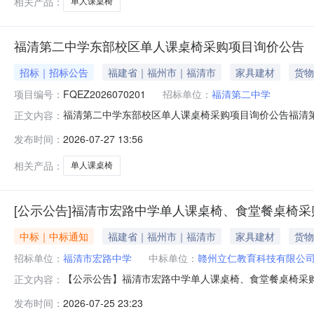
相关产品：
单人课桌椅
福清第二中学东部校区单人课桌椅采购项目询价公告
招标｜招标公告
福建省｜福州市｜福清市
家具建材
货物
项目编号：
FQEZ2026070201
招标单位：
福清第二中学
福清第二中学东部校区单人课桌椅采购项目询价公告福清
正文内容：
足学校教学需求，需采购学生单人课桌椅540套，诚邀各
发布时间：
2026-07-27 13:56
FQEZ20260702013.项目所在地：福清市龙山元
目）：合同包预算金额：
相关产品：
单人课桌椅
[公示公告]福清市宏路中学单人课桌椅、食堂餐桌椅
中标｜中标通知
福建省｜福州市｜福清市
家具建材
货物
招标单位：
福清市宏路中学
中标单位：
赣州立仁教育科技有限公
【公示公告】福清市宏路中学单人课桌椅、食堂餐桌椅采购项
正文内容：
2026.7.27宏中福清市宏路中学单人课桌椅、食堂餐桌
发布时间：
2026-07-25 23:23
仁教育科技有限公司，中标价为拾柒万玖仟捌佰元（179