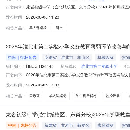
龙岩初级中学（含北城校区、东肖分校）2026年扩班教室单人课
正文内容：
1214:30:00开标时间2026-08-1214:30:00项
发布时间：
2026-08-06 11:28
类采购项目（三次）交易/采购方式:询价采购招标人:龙
相关产品：
单人课桌椅
讲台
2026年淮北市第二实验小学义务教育薄弱环节改善
招标｜招标预告
安徽省｜淮北市｜相山区
机械设备
货物
项目编号：
HBCG-H26145
招标单位：
淮北市第二实验小学
代
2026年淮北市第二实验小学义务教育薄弱环节改善与能力提升及教学设
正文内容：
源淮北市公共资源交易中心项目所在地安徽省淮北市相山区相山北路
发布时间：
2026-08-05 17:03
二实验小学预算金额570000计划名称采购项目信息采购项目
相关产品：
音乐室
单人课桌椅
学生机房辅材
监控设备
龙岩初级中学(含北城校区、东肖分校)2026年扩班教
中标｜废标公告
福建省｜龙岩市｜新罗区
家具建材
货物