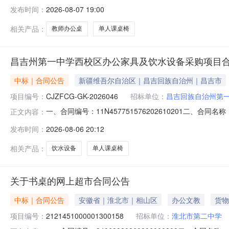
应商地址：福建省福州市晋安区象园街道国货东路435号连
发布时间：
2026-08-07 19:00
牌货物型号货物数量货物总价1福州市美泽教育科技有限公司
（单一来源采
相关产品：
教师办公桌
单人课桌椅
昌吉州第一中学西校区办公家具及饮水设备采购项目
中标｜合同公告
新疆维吾尔自治区｜昌吉回族自治州｜昌吉市
项目编号：
CJZFCG-GK-2026046
招标单位：
昌吉回族自治州第
一、合同编号：11N457751576202610201二、
正文内容：
一中学西校区办公家具及饮水设备采购项目五、合同主体采购
发布时间：
2026-08-06 20:12
制造股份有限公司地址：新疆昌吉回族自治州昌吉市国家农业科
相关产品：
饮水设备
单人课桌椅
关于书桌的网上超市合同公告
中标｜合同公告
安徽省｜淮北市｜相山区
办公文教
货物
项目编号：
2121451000001300158
招标单位：
淮北市第二中学