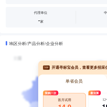
代理单位
-
家
地区分析/产品分析/企业分析
开通寻标宝会员，查看更多招采
VIP
单省会员
限购一次
最划算
1
首月试用
1
14.9