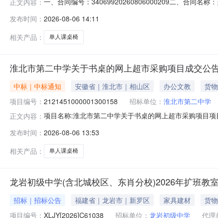
一、合同编号：34069920260806000209二、合
正文内容：
体采购人（甲方）：淮北市第二中学地址：相山区古城路56
发布时间：
2026-08-06 14:11
济开发区龙湖工业园开渠东路6号联系方式：153956137
相关产品：
单人课桌椅
淮北市第二中学关于书桌的网上超市采购项目成交公
中标｜中标通知
安徽省｜淮北市｜相山区
办公文教
货物
项目编号：
2121451000001300158
招标单位：
淮北市第二中学
项目名称:淮北市第二中学关于书桌的网上超市采购项目项目编
正文内容：
于书桌的网上超市采购项目采购项目项目编号:21214510
发布时间：
2026-08-06 13:53
56号三、成交信息交易方式:议价采购成交日期:2026年
相关产品：
单人课桌椅
龙岩初级中学(含北城校区、东肖分校)2026年扩班教
招标｜招标公告
福建省｜龙岩市｜新罗区
家具建材
货物
项目编号：
XLJY[2026]C61038
招标单位：
龙岩初级中学
代理