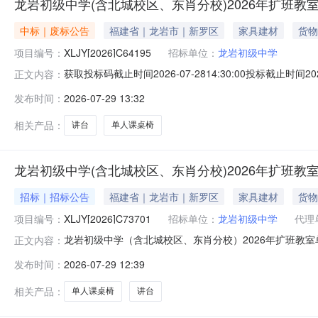
龙岩初级中学(含北城校区、东肖分校)2026年扩班
中标｜废标公告
福建省｜龙岩市｜新罗区
家具建材
货物
项目编号：
XLJY[2026]C64195
招标单位：
龙岩初级中学
获取投标码截止时间2026-07-2814:30:00投标截止时间202
正文内容：
（含北城校区、东肖分校）2026年扩班教室单人课桌椅及
发布时间：
2026-07-29 13:32
审公告打印模式附件信息（请点击下载）
相关产品：
讲台
单人课桌椅
龙岩初级中学(含北城校区、东肖分校)2026年扩班教
招标｜招标公告
福建省｜龙岩市｜新罗区
家具建材
货物
项目编号：
XLJY[2026]C73701
招标单位：
龙岩初级中学
代理
龙岩初级中学（含北城校区、东肖分校）2026年扩班教室单人课
正文内容：
0414:30:00开标时间2026-08-0414:30:00项
发布时间：
2026-07-29 12:39
类采购项目（二次）交易/采购方式:询价采购招标人:龙
相关产品：
单人课桌椅
讲台