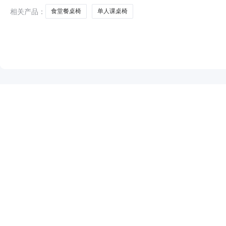
清市教育局反
相关产品：
食堂餐桌椅
单人课桌椅
NEW
HOT
5折起
暂时没有搜索结果…