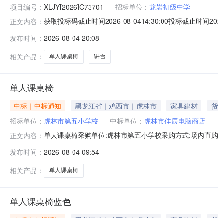
项目编号：
XLJY[2026]C73701
招标单位：
龙岩初级中学
获取投标码截止时间2026-08-0414:30:00投标截止时间202
正文内容：
（含北城校区、东肖分校）2026年扩班教室单人课桌椅及
发布时间：
2026-08-04 20:08
司采购/资审公告打印模式附件信息（请点击下载）
相关产品：
单人课桌椅
讲台
单人课桌椅
中标｜中标通知
黑龙江省｜鸡西市｜虎林市
家具建材
货
招标单位：
虎林市第五小学校
中标单位：
虎林市佳辰电脑商店
单人课桌椅采购单位:虎林市第五小学校采购方式:场内直购销售价:
正文内容：
接:https://item.jd.com/10229986617489.html?
发布时间：
2026-08-04 09:54
pcdk=CcYG1e6CnTQyTx9awvsrww2vbjkZbrFVvpFOLuy
相关产品：
单人课桌椅
单人课桌椅蓝色