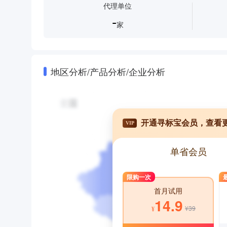
代理单位
-
家
地区分析/产品分析/企业分析
开通寻标宝会员，查看
VIP
单省会员
限购一次
首月试用
14.9
¥39
¥