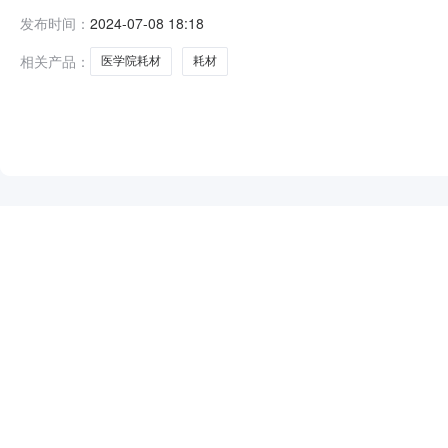
购文件，并于2024年07月12日09点30分（北京时间）
发布时间：
2024-07-08 18:18
材采购项目3、采购方式：询价采购4、预算金额：24.69
相关产品：
医学院耗材
耗材
NEW
HOT
5折起
暂时没有搜索结果…