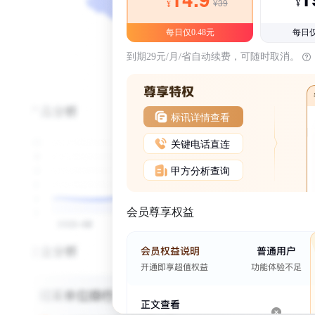
¥39
¥
¥
每日仅0.48元
每日仅
到期29元/月/省自动续费，可随时取消。
标讯详情查看
关键电话直连
甲方分析查询
会员尊享权益