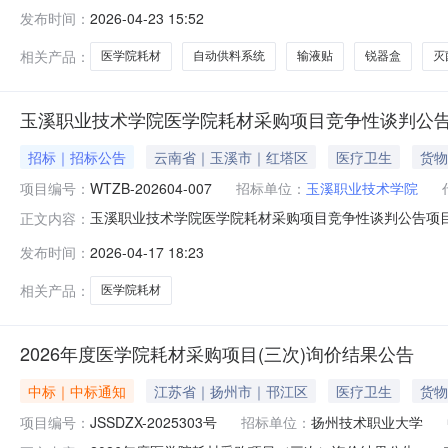
商名称:玉溪汇通医疗科技有限公司供应商地址：云南省玉溪
发布时间：
2026-04-23 15:52
序号货物名称品牌规格型号单位数量预算单价（元）1自动供料系统深圳拓
相关产品：
医学院耗材
自动供料系统
输液贴
锐器盒
灭
玉溪职业技术学院医学院耗材采购项目竞争性谈判公
招标｜招标公告
云南省｜玉溪市｜红塔区
医疗卫生
货物
项目编号：
WTZB-202604-007
招标单位：
玉溪职业技术学院
玉溪职业技术学院医学院耗材采购项目竞争性谈判公告项
正文内容：
2026年04月23日09点00分（北京时间）前递交响应文件
发布时间：
2026-04-17 18:23
争性谈判竞争性磋商询价4.预算金额（最高限价）：￥900
相关产品：
医学院耗材
2026年度医学院耗材采购项目(三次)询价结果公告
中标｜中标通知
江苏省｜扬州市｜邗江区
医疗卫生
货物
项目编号：
JSSDZX-2025303号
招标单位：
扬州技术职业大学