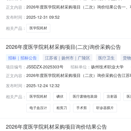
2026年度医学院耗材采购项目（二次）询价结果公告一、项
正文内容：
徐州瑞升清信息科技有限公司供应商地址：江苏省徐州市睢宁
发布时间：
2025-12-31 09:52
学仪器有限公司供应商地址：仪征市刘集镇白羊村18号中标
扬州
相关产品：
医学院耗材
2026年度医学院耗材采购项目(二次)询价采购公告
招标｜招标公告
江苏省｜扬州市｜广陵区
医疗卫生
货物
项目编号：
JSSDZX-2025303号
招标单位：
扬州技术职业大学
2026年度医学院耗材采购项目（二次）询价采购公告江苏
正文内容：
采购项目（二次）进行询价采购，现欢迎符合相关条件的供
发布时间：
2025-12-24 12:32
部”获取采购文件，并于2025年12月30日15点00分（北
相关产品：
医学院耗材
碘伏
医疗废物包装袋
注射器
医
电子血压计
粗剪刀
手术剪
听诊器膜片
2026年度医学院耗材采购项目询价结果公告