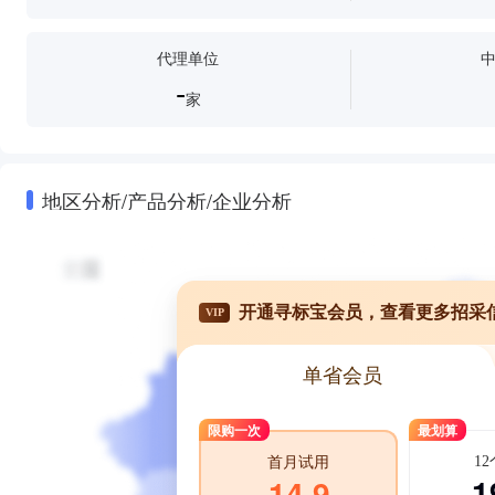
代理单位
-
家
地区分析/产品分析/企业分析
开通寻标宝会员，查看更多招采
VIP
单省会员
限购一次
最划算
1
首月试用
1
14.9