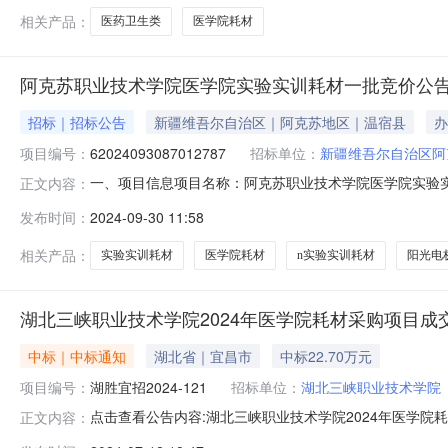
相关产品：
医药卫生类
医学院耗材
阿克苏职业技术学院医学院实验实训耗材一批竞价公
招标｜招标公告
新疆维吾尔自治区｜阿克苏地区｜温宿县
办
项目编号：
62024093087012787
招标单位：
新疆维吾尔自治区阿
一、项目信息项目名称：阿克苏职业技术学院医学院实验实训耗材一
正文内容：
3011:23-2024-10-1020:00采购单位：新
发布时间：
2024-09-30 11:58
条的规定。二、采购需求清单商品名称参数要求购买数量控制
相关产品：
实验实训耗材
医学院耗材
n实验实训耗材
阳光电
湖北三峡职业技术学院2024年医学院耗材采购项目成
中标｜中标通知
湖北省｜宜昌市
中标22.70万元
项目编号：
湖胜宜招2024-121
招标单位：
湖北三峡职业技术学院
点击查看公告内容:湖北三峡职业技术学院2024年医学院耗
正文内容：
一、中标人信息：标段（包）[001]湖北三峡职业技术学院