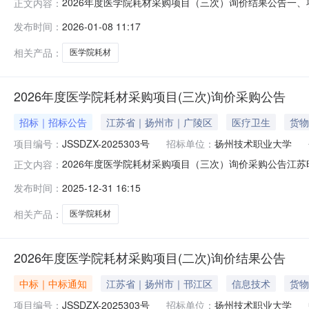
2026年度医学院耗材采购项目（三次）询价结果公告一、项
正文内容：
扬州正满源商贸有限公司供应商地址：扬州市邗江工业园牧羊
发布时间：
2026-01-08 11:17
目（三次）服务范围：详见采购文件服务期限：详见采购
七、其他补充事宜
相关产品：
医学院耗材
2026年度医学院耗材采购项目(三次)询价采购公告
招标｜招标公告
江苏省｜扬州市｜广陵区
医疗卫生
货物
项目编号：
JSSDZX-2025303号
招标单位：
扬州技术职业大学
2026年度医学院耗材采购项目（三次）询价采购公告江苏
正文内容：
采购项目（三次）进行询价采购，现欢迎符合相关条件的供
发布时间：
2025-12-31 16:15
部”获取采购文件，并于2025年1月8日9点30分（北京时间
次
相关产品：
医学院耗材
2026年度医学院耗材采购项目(二次)询价结果公告
中标｜中标通知
江苏省｜扬州市｜邗江区
信息技术
货物
项目编号：
JSSDZX-2025303号
招标单位：
扬州技术职业大学