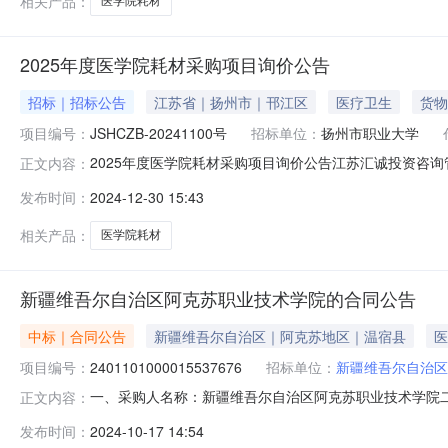
相关产品：
医学院耗材
2025年度医学院耗材采购项目询价公告
招标｜招标公告
江苏省｜扬州市｜邗江区
医疗卫生
货物
项目编号：
JSHCZB-20241100号
招标单位：
扬州市职业大学
2025年度医学院耗材采购项目询价公告江苏汇诚投资咨询
正文内容：
行询价采购，现欢迎符合相关条件的供应商投标。项目概况
发布时间：
2024-12-30 15:43
月6日9点30分（北京时间）前提交响应文件。一、项目基本情况
相关产品：
医学院耗材
新疆维吾尔自治区阿克苏职业技术学院的合同公告
中标｜合同公告
新疆维吾尔自治区｜阿克苏地区｜温宿县
医
项目编号：
2401101000015537676
招标单位：
新疆维吾尔自治区
一、采购人名称：新疆维吾尔自治区阿克苏职业技术学院
正文内容：
采购项目编号：2401101000015537676五、合同编号
发布时间：
2024-10-17 14:54
1.0121410121410服务要求或标的基本概况：