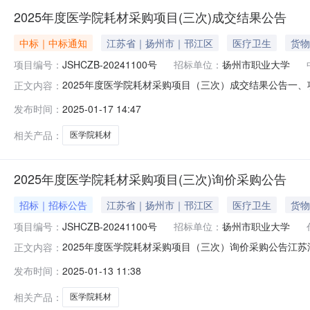
2025年度医学院耗材采购项目(三次)成交结果公告
中标｜中标通知
江苏省｜扬州市｜邗江区
医疗卫生
货物
项目编号：
JSHCZB-20241100号
招标单位：
扬州市职业大学
2025年度医学院耗材采购项目（三次）成交结果公告一、项
正文内容：
称：扬州扬泰医疗器械有限公司成交供应商地址：扬州市南通
发布时间：
2025-01-17 14:47
范围：详见本项目招标文件的第四章项目需求服务要求：
服务标准：详见本
相关产品：
医学院耗材
2025年度医学院耗材采购项目(三次)询价采购公告
招标｜招标公告
江苏省｜扬州市｜邗江区
医疗卫生
货物
项目编号：
JSHCZB-20241100号
招标单位：
扬州市职业大学
2025年度医学院耗材采购项目（三次）询价采购公告江苏
正文内容：
材采购项目（三次）进行询价采购，现欢迎符合相关条件的
发布时间：
2025-01-13 11:38
部获取采购文件，并于2025年1月17日9点30分（北京时间
（三
相关产品：
医学院耗材