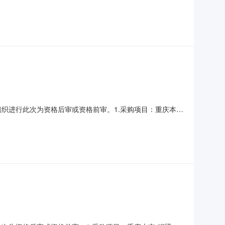
型：{成交结果公告主实体!招标项目主键!采购形式}。1.5公
额中标无税金额{成交结果公告主实体!成交结
组织进行此次为资格后审或资格前审。1.采购项目：重庆本
01000039374.采购内容：自行填写，根据项目内容可插入表
:37:10—在天山材料SR