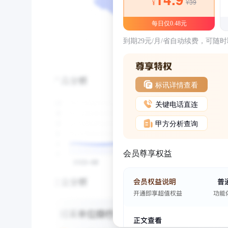
¥39
¥
每日仅0.48元
到期29元/月/省自动续费，可随
标讯详情查看
关键电话直连
甲方分析查询
会员尊享权益