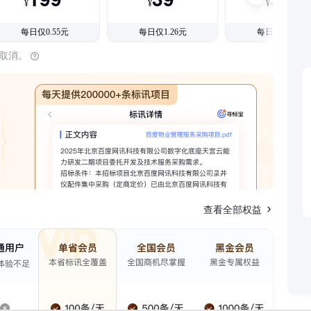
¥
¥
¥
每日仅0.55元
每日仅1.26元
每日仅1.08元
时取消。
查看全部权益