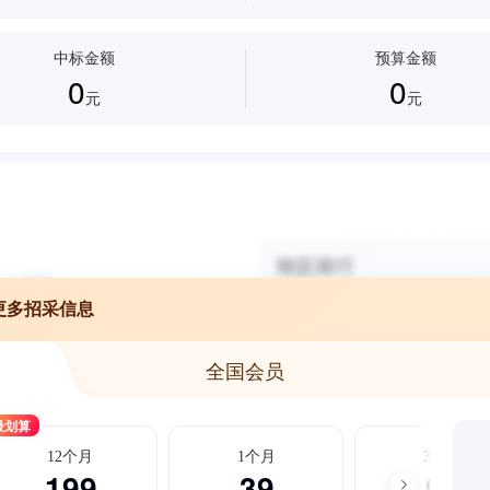
中标金额
预算金额
0
0
元
元
更多招采信息
全国会员
最划算
12个月
1个月
3个月
199
39
99