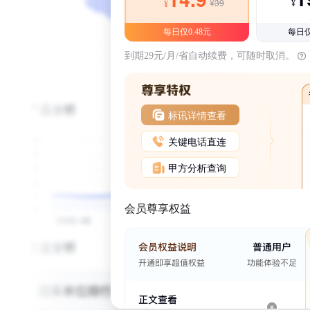
¥39
¥
¥
每日仅0.48元
每日仅
到期29元/月/省自动续费，可随时取消。
标讯详情查看
关键电话直连
甲方分析查询
会员尊享权益