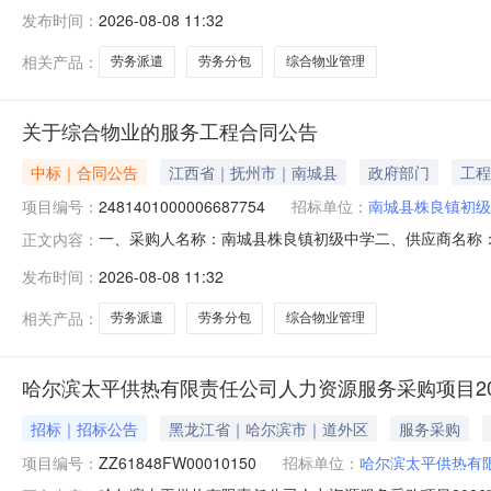
五、合同编号：2026M0808361021000002六、合
发布时间：
2026-08-08 11:32
基本概况：七、其它事项：无八、联系方式1、采购人名称：南
相关产品：
劳务派遣
劳务分包
综合物业管理
关于综合物业的服务工程合同公告
中标｜合同公告
江西省｜抚州市｜南城县
政府部门
工程
项目编号：
2481401000006687754
招标单位：
南城县株良镇初级
一、采购人名称：南城县株良镇初级中学二、供应商名称
正文内容：
2481401000006687754五、合同编号：2026M0
发布时间：
2026-08-08 11:32
1.0033923392服务要求或标的基本概况：七、其它事
镇株
相关产品：
劳务派遣
劳务分包
综合物业管理
哈尔滨太平供热有限责任公司人力资源服务采购项目20
招标｜招标公告
黑龙江省｜哈尔滨市｜道外区
服务采购
项目编号：
ZZ61848FW00010150
招标单位：
哈尔滨太平供热有