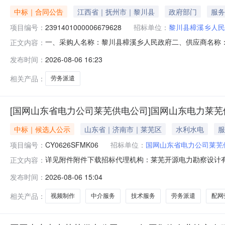
中标｜合同公告
江西省｜抚州市｜黎川县
政府部门
服务
项目编号：
2391401000006679628
招标单位：
黎川县樟溪乡人民
一、采购人名称：黎川县樟溪乡人民政府二、供应商名称
正文内容：
2391401000006679628五、合同编号：2026M080
发布时间：
2026-08-06 16:23
求或标的基本概况：七、其它事项：无八、联系方式1、采购
相关产品：
劳务派遣
[国网山东省电力公司莱芜供电公司]国网山东电力莱芜
中标｜候选人公示
山东省｜济南市｜莱芜区
水利水电
服
项目编号：
CY0626SFMK06
招标单位：
国网山东省电力公司莱芜
详见附件附件下载招标代理机构：莱芜开源电力勘察设计
正文内容：
发布时间：
2026-08-06 15:04
相关产品：
视频制作
中介服务
技术服务
劳务派遣
配网