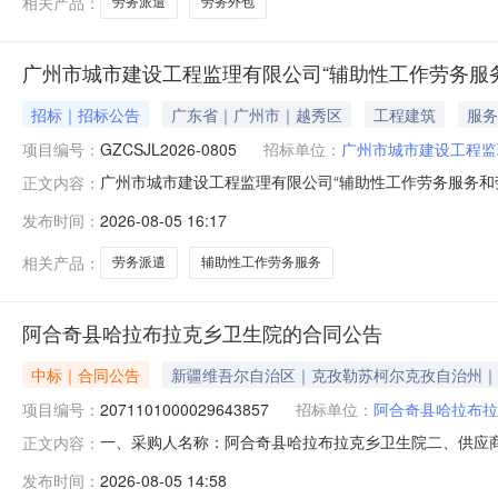
相关产品：
劳务派遣
劳务外包
广州市城市建设工程监理有限公司“辅助性工作劳务服
招标｜招标公告
广东省｜广州市｜越秀区
工程建筑
服务
项目编号：
GZCSJL2026-0805
招标单位：
广州市城市建设工程监
广州市城市建设工程监理有限公司“辅助性工作劳务服务和
正文内容：
欢迎符合资格条件的供应商参与。一、项目名称广州市城
发布时间：
2026-08-05 16:17
详见附件。五、采购控制价无控制价本项目无控制价六、供
承担民事责任能力的在中华人民共和国境内
相关产品：
劳务派遣
辅助性工作劳务服务
阿合奇县哈拉布拉克乡卫生院的合同公告
中标｜合同公告
新疆维吾尔自治区｜克孜勒苏柯尔克孜自治州｜
项目编号：
2071101000029643857
招标单位：
阿合奇县哈拉布拉
一、采购人名称：阿合奇县哈拉布拉克乡卫生院二、供应
正文内容：
四、采购项目编号：2071101000029643857五、合同
发布时间：
2026-08-05 14:58
1.001350013500服务要求或标的基本概况：七