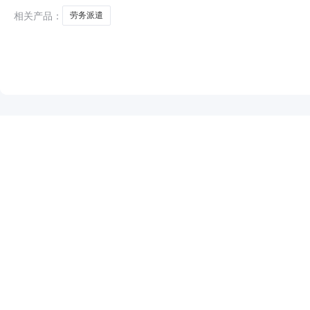
相关产品：
劳务派遣
NEW
HOT
5折起
暂时没有搜索结果…