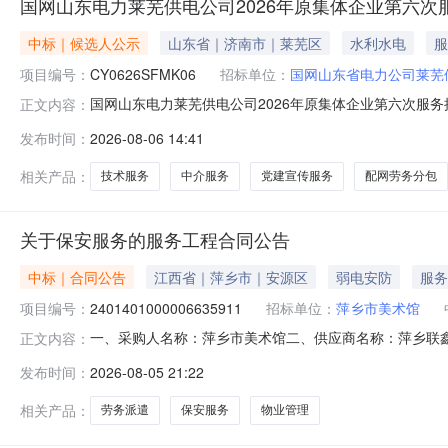
国网山东电力莱芜供电公司2026年原集体企业第六
中标｜候选人公示
山东省｜济南市｜莱芜区
水利水电
服
项目编号：
CY0626SFMK06
招标单位：
国网山东省电力公司莱芜
国网山东电力莱芜供电公司2026年原集体企业第六次服务授
正文内容：
构：莱芜开源电力勘察设计有限公司招标人：国网山东省
发布时间：
2026-08-06 14:41
相关产品：
技术服务
中介服务
党建宣传服务
配网劳务分包
关于保安服务的服务工程合同公告
中标｜合同公告
江西省｜萍乡市｜安源区
弱电安防
服务
项目编号：
2401401000006635911
招标单位：
萍乡市美术馆
一、采购人名称：萍乡市美术馆二、供应商名称：萍乡联鑫保安
正文内容：
合同编号：2026M0721360399000010六、合同内
发布时间：
2026-08-05 21:22
况：七、其它事项：无八、联系方式1、采购人名称：萍乡市美
相关产品：
劳务派遣
保安服务
物业管理