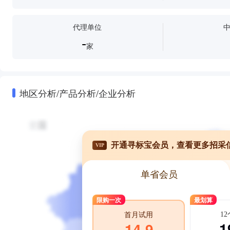
代理单位
-
家
地区分析/产品分析/企业分析
开通寻标宝会员，查看更多招采
VIP
单省会员
限购一次
最划算
1
首月试用
1
14.9