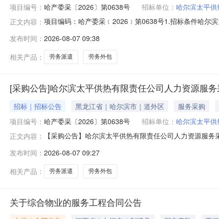
项目编号：
哈产委采〔2026〕第0638号
招标单位：
哈尔滨太平供
项目编码：哈产委采﹝2026﹞第0638号1.招标条件
正文内容：
务采购项目采用公开招标方式进行，建设资金来自自筹资
发布时间：
2026-08-07 09:38
公开招标，欢迎参加。2.项目概况与招标范围2.1项目名
平供热有限责任公司的劳务派
相关产品：
劳务派遣
劳务外包
[采购公告]哈尔滨太平供热有限责任公司人力资源服务
招标｜招标公告
黑龙江省｜哈尔滨市｜道外区
服务采购
项目编号：
哈产委采〔2026〕第0638号
招标单位：
哈尔滨太平供
【采购公告】哈尔滨太平供热有限责任公司人力资源服务采购
正文内容：
服务平台，对本招标项目哈尔滨太平供热有限责任公司人
发布时间：
2026-08-07 09:27
程咨询集团有限责任公司受招标人的委托现就该项目面向社
2.2服务地点：哈尔滨太平供热有限
相关产品：
劳务派遣
劳务外包
关于综合物业的服务工程合同公告