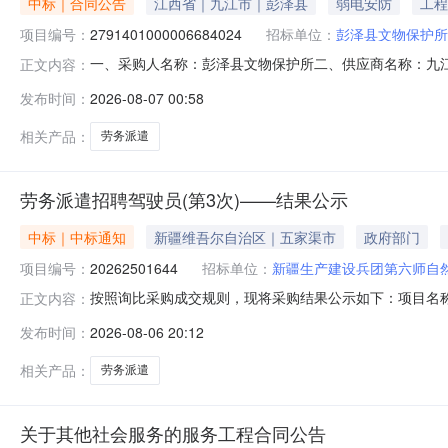
中标｜合同公告
江西省｜九江市｜彭泽县
弱电安防
工程
项目编号：
2791401000006684024
招标单位：
彭泽县文物保护所
一、采购人名称：彭泽县文物保护所二、供应商名称：九
正文内容：
2791401000006684024五、合同编号：2026M080
发布时间：
2026-08-07 00:58
标的基本概况：七、其它事项：无八、联系方式1、采购人名称
相关产品：
劳务派遣
劳务派遣招聘驾驶员(第3次)——结果公示
中标｜中标通知
新疆维吾尔自治区｜五家渠市
政府部门
项目编号：
20262501644
招标单位：
新疆生产建设兵团第六师自
中标单位：
新疆惠海扬帆人力资源管理
按照询比采购成交规则，现将采购结果公示如下：项目名称:劳务
正文内容：
师自然资源和规划局联系人:张继兵采购结果:成功评选报价供
发布时间：
2026-08-06 20:12
交新疆惠海扬帆人力资源管理服务有限公司中选2026-08-0629
相关产品：
劳务派遣
关于其他社会服务的服务工程合同公告