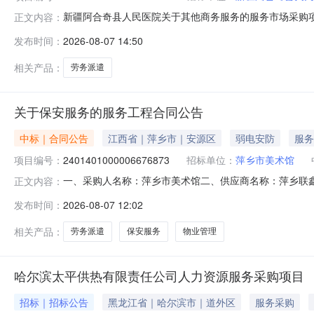
新疆阿合奇县人民医院关于其他商务服务的服务市场采购项目（
正文内容：
人民医院关于其他商务服务的服务市场采购项目采购项目项目编号:
发布时间：
2026-08-07 14:50
所在行政区划编码:653023项目所在行政区划名称:新
相关产品：
劳务派遣
关于保安服务的服务工程合同公告
中标｜合同公告
江西省｜萍乡市｜安源区
弱电安防
服务
项目编号：
2401401000006676873
招标单位：
萍乡市美术馆
一、采购人名称：萍乡市美术馆二、供应商名称：萍乡联鑫保安
正文内容：
合同编号：2026M0805360399000015六、合同内容
发布时间：
2026-08-07 12:02
本概况：七、其它事项：无八、联系方式1、采购人名称：萍乡
相关产品：
劳务派遣
保安服务
物业管理
哈尔滨太平供热有限责任公司人力资源服务采购项目
招标｜招标公告
黑龙江省｜哈尔滨市｜道外区
服务采购