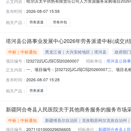
哈尔滨太平供热有限责任公司人力资源服务采购项目2026项目
正文内容：
务-黑龙江-其他招标人:哈尔滨太平供热有限责任公司招标
发布时间：
2026-08-07 15:58
相关产品：
劳务派遣
劳务外包
塔河县公路事业发展中心2026年劳务派遣中标(成交)
中标｜中标通知
黑龙江省｜大兴安岭地区｜塔河县
政府部门
项目编号：
[232722]JCJS[CS]20260007
招标单位：
塔河县公路事
一、项目编号：[232722]JCJS[CS]20260007
正文内容：
有限公司黑龙江省大兴安岭地区塔河县塔河镇塔南街办公楼66
发布时间：
2026-08-07 15:28
标的服务范围服务要求服务时间服务标准金额(元)1-1其
相关产品：
劳务派遣
新疆阿合奇县人民医院关于其他商务服务的服务市场
中标｜中标通知
新疆维吾尔自治区｜克孜勒苏柯尔克孜自治州｜
项目编号：
2071101000029656605
招标单位：
新疆阿合奇县人民