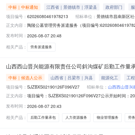
中标｜中标通知
江西省｜景德镇市｜浮梁县
政府部门
服
项目编号：
62026080461978213
招标单位：
景德镇市昌南新区社
陶陵公墓管理劳务派遣服务（项目编号:6202608046
正文内容：
62026080461978213项目联系人：汪佳宏项目联系电话：
发布时间：
2026-08-07 20:48
2026-08-0718:00二、采购单位信息采购单位名
相关产品：
劳务派遣服务
山西西山晋兴能源有限责任公司斜沟煤矿后勤工作量
中标｜候选人公示
山西省｜吕梁市｜兴县
能源化工
工程
项目编号：
SJZBXS02190126F096V27
招标单位：
山西西山晋兴
项目编号：SJZBXS02190126F096V27公示开始时
正文内容：
公司斜沟煤矿后勤工作量承包项目为企业自主采购自愿公
发布时间：
2026-08-07 20:43
院公共区域、职工澡堂卫生清扫保洁，招待所（6号楼、
道疏通
相关产品：
后勤工作量承包
人力资源服务
物业管理服务
劳