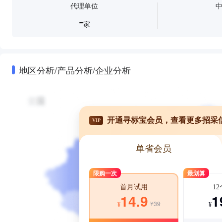
代理单位
-
家
地区分析/产品分析/企业分析
开通寻标宝会员，查看更多招采
VIP
单省会员
限购一次
最划算
1
首月试用
1
14.9
¥39
¥
¥