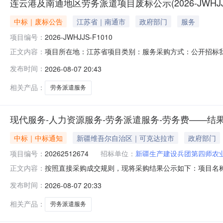
连云港及南通地区劳务派遣项目废标公示(2026-JWHJJS-
中标｜废标公告
江苏省｜南通市
政府部门
服务
项目编号：
2026-JWHJJS-F1010
项目所在地：江苏省项目类别：服务采购方式：公开招标
正文内容：
港及南通地区劳务派遣项目二、项目编号：2026-JWHJJS
发布时间：
2026-08-07 20:43
应商仅有一家，项目废标供应商对评审结果如有异议，应
采购单位联系方式联
相关产品：
劳务派遣服务
现代服务-人力资源服务-劳务派遣服务-劳务费——结
中标｜中标通知
新疆维吾尔自治区｜可克达拉市
政府部门
项目编号：
20262512674
招标单位：
新疆生产建设兵团第四师农
按照直接采购成交规则，现将采购结果公示如下：项目名称:现代
正文内容：
产建设兵团第四师农业科学研究所联系人:朱峰采购结果:成功
发布时间：
2026-08-07 20:33
优惠率现成交新疆汉荣人才服务有限公司伊宁市第一分公司中选202
相关产品：
劳务派遣服务