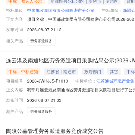
中标｜候选人公示
新疆维吾尔自治区｜哈密市｜伊州区
政府
招标单位：
中国邮政集团有限公司哈密市分公司
中标单位：
新疆
项目名称：中国邮政集团有限公司哈密市分公司2026-
正文内容：
术有限责任公司第二成交候选人：陕西好就业人力资源有限公司本项
发布时间：
2026-08-07 21:12
女士。
相关产品：
劳务派遣服务
连云港及南通地区劳务派遣项目采购结果公示(2026-JWHJ
中标｜中标通知
江苏省｜南通市
政府部门
其它
中标
项目编号：
2026-JWHJJS-F1010
中标单位：
江苏通城环境产业集
我部对连云港及南通地区劳务派遣项目采购项目进行了公
正文内容：
目编号：2026-JWHJJS-F1010三、公示期限：20
发布时间：
2026-08-07 21:03
价金额：130800.00（元）；第二名：空间无限人力资
相关产品：
劳务派遣服务
陶陵公墓管理劳务派遣服务竞价成交公告