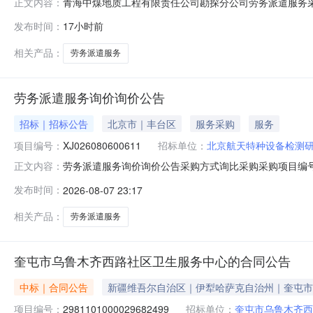
青海中煤地质工程有限责任公司勘探分公司劳务派遣服务采购
正文内容：
司劳务派遣服务采购项目二、终止原因废标标段/包:青海中煤
发布时间：
17小时前
存在以下问题:1、青海加禄餐饮管理有限公司未按招标文
讨论,一致
相关产品：
劳务派遣服务
劳务派遣服务询价询价公告
招标｜招标公告
北京市｜丰台区
服务采购
服务
项目编号：
XJ026080600611
招标单位：
北京航天特种设备检测
劳务派遣服务询价询价公告采购方式询比采购采购项目编号X
正文内容：
限公司状态报价中已有报价0家剩余天数4天报价起止时间2026-
发布时间：
2026-08-07 23:17
相关产品：
劳务派遣服务
奎屯市乌鲁木齐西路社区卫生服务中心的合同公告
中标｜合同公告
新疆维吾尔自治区｜伊犁哈萨克自治州｜奎屯市
项目编号：
2981101000029682499
招标单位：
奎屯市乌鲁木齐西