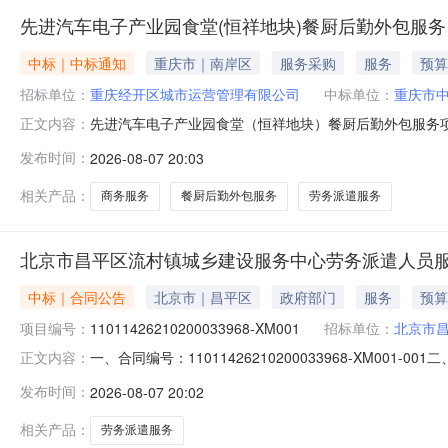
先进汽车电子产业园食堂(恒祥地块)餐厨后勤外包服务
中标｜中标通知
重庆市｜南岸区
服务采购
服务
预算
招标单位：
重庆经开区城市运营管理有限公司
中标单位：
重庆市
先进汽车电子产业园食堂（恒祥地块）餐厨后勤外包服务项
正文内容：
否资金来源:社会资金项目实施地行政区划:重庆市重庆经开区
发布时间：
2026-08-07 20:03
￥957,000.78元金额说明:详附件。选取时间:2026-
相关产品：
商务服务
餐厨后勤外包服务
劳务派遣服务
北京市昌平区流村镇城乡建设服务中心劳务派遣人员
中标｜合同公告
北京市｜昌平区
政府部门
服务
预算
项目编号：
11011426210200033968-XM001
招标单位：
北京市
一、合同编号：11011426210200033968-XM
正文内容：
11011426210200033968-XM001四、项
发布时间：
2026-08-07 20:02
心地址：北京市昌平区流村镇下店村北联系方式：8977
标的名称
相关产品：
劳务派遣服务