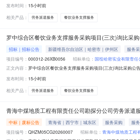
000312-26XB0056项目类型：服务采购方式：询
发布时间：
15小时前
限责任公司代理机构：项目概况：本项目规划为罗中综合区
间：2026
相关产品：
劳务派遣服务
餐饮业务支撑服务
罗中综合区餐饮业务支撑服务采购项目(三次)询比采购
招标｜招标公告
新疆维吾尔自治区｜哈密市｜伊州区
服务采
项目编号：
000312-26XB0056
招标单位：
国投哈密实业有限责任
罗中综合区餐饮业务支撑服务采购项目(三次)询比采购公告(发
正文内容：
26XB0056项目类型：服务采购方式：询比采购所属行
发布时间：
15小时前
司代理机构：项目概况：本项目规划为罗中综合区劳务派遣
号：0003
相关产品：
劳务派遣服务
餐饮业务支撑服务
青海中煤地质工程有限责任公司勘探分公司劳务派遣服
中标｜废标公告
青海省｜西宁市｜城东区
服务采购
服务
项目编号：
QHZM05CG20260007
招标单位：
青海中煤地质工程