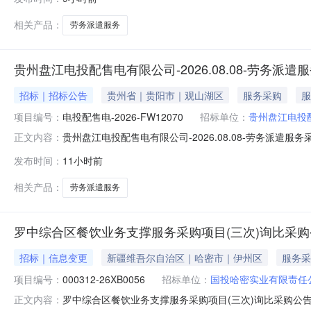
产状态。最近三年内没有骗取中标、严重违约、重大安全、重大
主管：申主管
相关产品：
劳务派遣服务
贵州盘江电投配售电有限公司-2026.08.08-劳务派
招标｜招标公告
贵州省｜贵阳市｜观山湖区
服务采购
服
项目编号：
电投配售电-2026-FW12070
招标单位：
贵州盘江电投
贵州盘江电投配售电有限公司-2026.08.08-劳务派遣服
正文内容：
工合法合规，满足公司用工需求，简化内部用工管理流程
发布时间：
11小时前
订生效之日起计算，合同一年一签（由采购人组织对成交
容：根据采购人
相关产品：
劳务派遣服务
罗中综合区餐饮业务支撑服务采购项目(三次)询比采购
招标｜信息变更
新疆维吾尔自治区｜哈密市｜伊州区
服务采
项目编号：
000312-26XB0056
招标单位：
国投哈密实业有限责任
罗中综合区餐饮业务支撑服务采购项目(三次)询比采购公告第
正文内容：