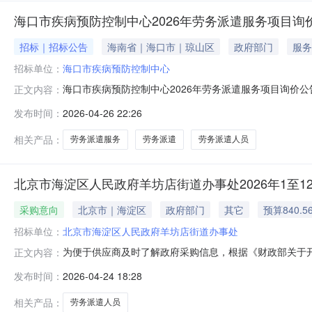
海口市疾病预防控制中心2026年劳务派遣服务项目询
招标｜招标公告
海南省｜海口市｜琼山区
政府部门
服务
招标单位：
海口市疾病预防控制中心
海口市疾病预防控制中心2026年劳务派遣服务项目询价
正文内容：
目进行公开询价，有关事项公告如下：一、项目基本情况1.项
发布时间：
2026-04-26 22:26
期限：2026年6月1日至2026年12月31日止。5.
人民共和国
相关产品：
劳务派遣服务
劳务派遣
劳务派遣人员
北京市海淀区人民政府羊坊店街道办事处2026年1至1
采购意向
北京市｜海淀区
政府部门
其它
预算840.5
招标单位：
北京市海淀区人民政府羊坊店街道办事处
为便于供应商及时了解政府采购信息，根据《财政部关于开展
正文内容：
1（至）12月采购意向公开如下：序号预算单位名称采购
发布时间：
2026-04-24 18:28
格人员采购数量：1,采购目标：为相关科室派遣人员，协
管理，依法保障用工安全，并
相关产品：
劳务派遣人员