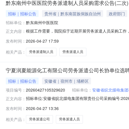
黔东南州中医医院劳务派遣制人员采购需求公告(二次)
招标｜招标公告
贵州省｜黔东南苗族侗族自治州
政府部门
招标单位：
黔东南州中医医院
根据工作需要，我院拟于近期开展劳务派遣人员采购工作
正文内容：
派遣制人员采购二、人员需求：需求由具备资质的劳务公司
发布时间：
2026-04-27 17:59
件、上交资料、要求1.公司资质：2.提交资料清单：报
府采购网（www.ccgp.gov.
相关产品：
劳务派遣制人员
劳务派遣人员
宁夏润夏能源化工有限公司劳务派遣公司长协单位选
招标｜招标公告
安徽省｜宿州市｜埇桥区
项目编号：
20260427105329620
招标单位：
安徽省皖北煤电集团
招标单位:安徽省皖北煤电集团有限责任公司采购编号:20260
正文内容：
购公告发布时间:2026-04-2711:04一、采购要求
发布时间：
2026-04-27 13:36
求专票报价有效期不填写是否上传报价单是报名供应商要
相关产品：
劳务派遣公司
劳务派遣人员