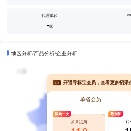
代理单位
-
家
地区分析/产品分析/企业分析
开通寻标宝会员，查看更多招采
VIP
单省会员
限购一次
最划算
1
首月试用
1
14.9