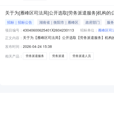
关于为[雁峰区司法局]公开选取[劳务派遣服务]机构的
招标｜招标公告
湖南省｜衡阳市｜雁峰区
政府部门
服务
项目编号：
43040600625401X2604230113
招标单位：
雁峰区司
关于为【雁峰区司法局】公开选取【劳务派遣服务】机构的
正文内容：
43040600625401X2604230113项目规模其他
发布时间：
2026-04-24 15:38
源：财政资金金额说明综合去年的招标的价格及2025年
费用，设备
相关产品：
劳务派遣服务
劳务派遣
劳务派遣人员
NEW
HOT
5折起