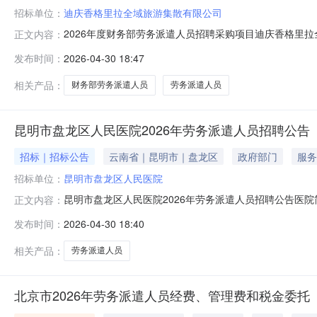
招标单位：
迪庆香格里拉全域旅游集散有限公司
2026年度财务部劳务派遣人员招聘采购项目迪庆香格里拉
正文内容：
采购条件，采用公开询比采购方式选择供应商，采购人为
发布时间：
2026-04-30 18:47
1.1项目名称：迪庆香格里拉全域旅游集散有限公司202
名（岗位：财务辅助岗1名）
相关产品：
财务部劳务派遣人员
劳务派遣人员
昆明市盘龙区人民医院2026年劳务派遣人员招聘公告
招标｜招标公告
云南省｜昆明市｜盘龙区
政府部门
服务
招标单位：
昆明市盘龙区人民医院
昆明市盘龙区人民医院2026年劳务派遣人员招聘公告医
正文内容：
医院，现为昆明市延安医院紧密型城市医疗集团成员单位
发布时间：
2026-04-30 18:40
院。医院已通过呼吸专业省级重点学科创建、危重孕产妇
院正常运行，结合科室用人需求，拟招聘20
相关产品：
劳务派遣人员
北京市2026年劳务派遣人员经费、管理费和税金委托