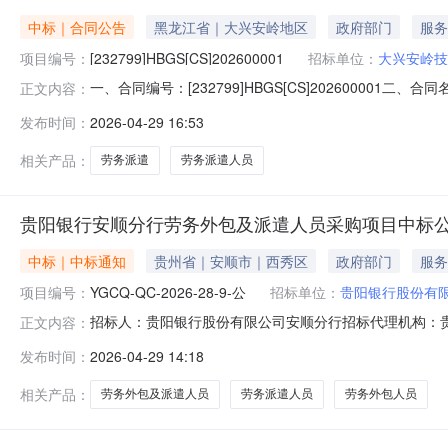
中标｜合同公告
黑龙江省｜大兴安岭地区
政府部门
服务
项目编号：
[232799]HBGS[CS]202600001
招标单位：
大兴安岭技
一、合同编号：[232799]HBGS[CS]202600001
正文内容：
体采购人(甲方)：大兴安岭技师学院地址：黑龙江省大兴安岭
发布时间：
2026-04-29 16:53
安岭地区塔河县塔河镇塔南街办公楼联系方式：17745108
相关产品：
劳务派遣
劳务派遣人员
贵阳银行安顺分行劳务外包及派遣人员采购项目中标
中标｜中标通知
贵州省｜安顺市｜西秀区
政府部门
服务
项目编号：
YGCQ-QC-2026-28-9-公
招标单位：
贵阳银行股份有
招标人：贵阳银行股份有限公司安顺分行招标代理机构：贵
正文内容：
商名称报价方式报价(中标价、下浮率或费率)191520400
发布时间：
2026-04-29 14:18
(1家)序号统一社会信用代码中标供应商名称报价方式报价(中标
相关产品：
劳务外包及派遣人员
劳务派遣人员
劳务外包人员