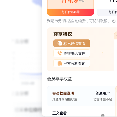
¥39
¥
¥
每日仅0.48元
每日仅
到期29元/月/省自动续费，可随时取消。
标讯详情查看
关键电话直连
甲方分析查询
会员尊享权益