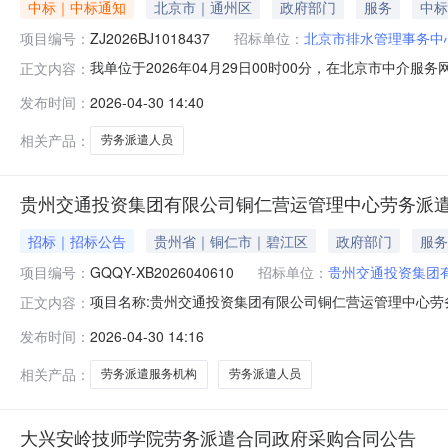
中标｜中标通知
北京市｜通州区
政府部门
服务
中标
项目编号：
ZJ2026BJ1018437
招标单位：
北京市排水管理事务中
我单位于2026年04月29日00时00分，在北京市中
正文内容：
ZJ2026BJ1018437项目名称2026年劳务派遣
发布时间：
2026-04-30 14:40
中心业主单位联系人谷先生业主单位联系电话1391110
完成会计、司机等相
相关产品：
劳务派遣人员
贵州交通投资集团有限公司铜仁营运管理中心劳务派
招标｜招标公告
贵州省｜铜仁市｜碧江区
政府部门
服务
项目编号：
GQQY-XB2026040610
招标单位：
贵州交通投资集团
项目名称:贵州交通投资集团有限公司铜仁营运管理中心劳务派
正文内容：
助性岗位的灵活用工需求，规范劳务派遣全流程管理，通
发布时间：
2026-04-30 14:16
《劳务派遣暂行规定》等法规要求，优化招聘响应速度及
311.01万元，费用涵盖
相关产品：
劳务派遣服务机构
劳务派遣人员
大兴安岭技师学院劳务派遣合同政府采购合同公告