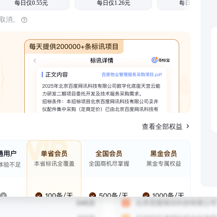
每日仅0.55元
每日仅1.26元
每日仅1.08元
时取消。
查看全部权益