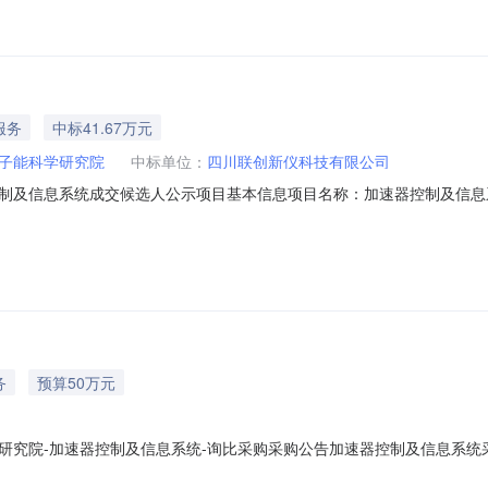
服务
中标41.67万元
子能科学研究院
中标单位：
四川联创新仪科技有限公司
信息系统成交候选人公示项目基本信息项目名称：加速器控制及信息系统项目编号：
28日09时00分00秒本项目的评审工作已经结束，评审委员会推荐成交候选人
合满足招标文件要求满足招标文件要求提出异议的渠道和方
务
预算50万元
研究院-加速器控制及信息系统-询比采购采购公告加速器控制及信息系统
项目名称加速器控制及信息系统采购单位中国原子能科学研究院采购项目