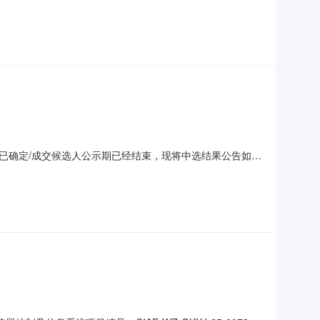
技术规格书此项采购最高限价500000元，超限价报价无
1）资质要求：供应商应在中华人民共和国境内注册的具有独
已确定/成交候选人公示期已经结束，现将中选结果公告如
联创新仪科技有限公司特此公告!采购人：中国原子能科学研究院