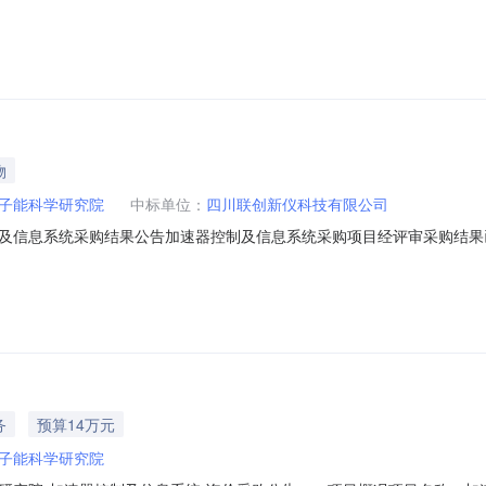
货/服务地点：合同签订后3个月内供货范围：详见技术规格书质量要求：详见
3.1供应商应依法设立且具备承担本采购项目的资质条件、能力和信誉：（
物
子能科学研究院
中标单位：
四川联创新仪科技有限公司
及信息系统采购结果公告加速器控制及信息系统采购项目经评审采购结果
GKXJ-25-0072加速器控制及信息系统[加速器控制及信息系统]四川
务
预算14万元
子能科学研究院