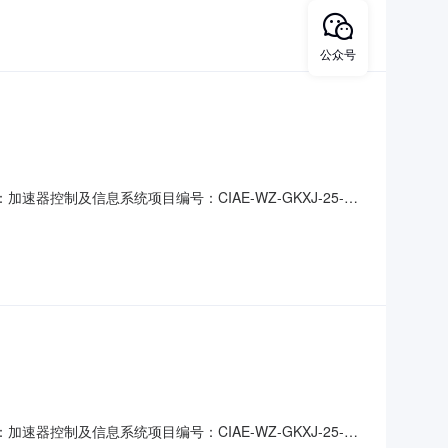
详见技术规格书交货期交货时间：合同签订后3个月内交货地点
公众号
控制及信息系统项目编号：CIAE-WZ-GKXJ-25-
量要求：详见技术规格书此项采购最高限价500000元，超
和信誉：（1）资质要求：供应商应在中华人民共和国境内注
控制及信息系统项目编号：CIAE-WZ-GKXJ-25-