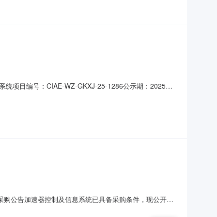
CIAE-WZ-GKXJ-25-1286公示期：2025年
情况如下：序号成交候选人名称投标报价(元)质量交货期资格能力
采购公告加速器控制及信息系统已具备采购条件，现公开邀
资金落实情况资金已落实采购方式询比采购成交供应商数量