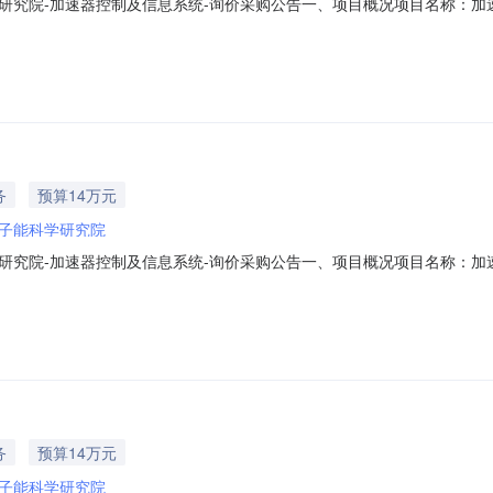
院-加速器控制及信息系统-询价采购公告一、项目概况项目名称：加速器控制及
点：中国原子能科学研究院核技术综合研究所供货范围：详见技术规格书质量
资格条件：供应商应依法设立且具备承担本采购项目的资质条件、能力和信
务
预算14万元
子能科学研究院
院-加速器控制及信息系统-询价采购公告一、项目概况项目名称：加速器控制及
点：中国原子能科学研究院核技术综合研究所供货范围：详见技术规格书质量
资格条件：供应商应依法设立且具备承担本采购项目的资质条件、能力和信
务
预算14万元
子能科学研究院