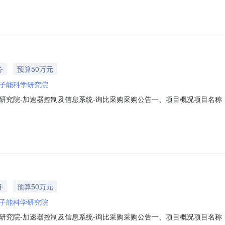
00元。报价超过最高限价作否决处理。采购范围及相关要求（B）采购范围
务
预算50万元
子能科学研究院
院-加速器控制及信息系统-询比采购采购公告一、项目概况项目名称：加速器
货/服务地点：中国原子能科学研究院内指定地点供货范围：详见技术规格书质
资格条件：3.1供应商应依法设立且具备承担本采购项目的资质条件、能力
务
预算50万元
子能科学研究院
院-加速器控制及信息系统-询比采购采购公告一、项目概况项目名称：加速器