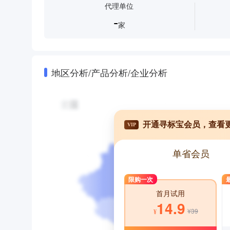
代理单位
-
家
地区分析/产品分析/企业分析
开通寻标宝会员，查看
VIP
单省会员
限购一次
首月试用
14.9
¥39
¥