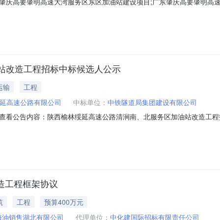
肇庆高要肇明高速大湾服务区东区加油站建设项目;广东肇庆高要肇明高
标人名称中国石化销售股份有限公司广东肇庆石油分公司招标人统一社会信用代码9
法必招项目是投资项目代码2606-441204-04-01-647877
站改造工程招标中标候选人公示
运输
工程
延高速公路有限公司
中标单位：
中铁隧道局集团建设有限公司
查看公告内容：陕西榆林绥延高速公路清涧南、北服务区加油站改造工程招标
改造工程框架协议
筑
工程
预算400万元
海油销售湖北有限公司
代理单位：
中化建国际招标有限责任公司