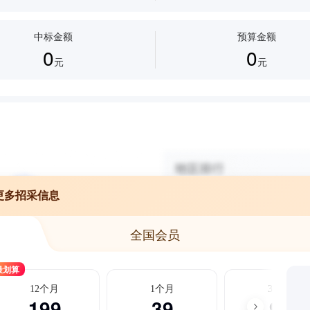
中标金额
预算金额
0
0
元
元
更多招采信息
全国会员
最划算
12个月
1个月
3个月
199
39
99