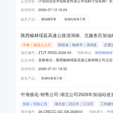
计划信息合并招标是性质正常招标计划名称广东
正文内容：
东国科招标有限公司发布时间2026-07-13招
发布时间：
2026-07-13 19:24
目名称肇明高速大湾服务区西区加油站改造工程是否依
相关产品：
储油罐安装
加油站改造工程
陕西榆林绥延高速公路清涧南、北服务区加油
中标｜候选人公示
陕西省｜榆林市｜清涧县
交通
项目编号：
ZTJT-SYGS-2026-05
招标单位：
陕西榆林绥
采购单位：陕西榆林绥延高速公路有限公司点击
正文内容：
发布时间：
2026-07-01 19:32
相关产品：
加油站改造工程
中海炼化-销售公司-湖北公司2026年加油站
招标｜招标公告
湖北省｜武汉市｜江汉区
工程建
项目编号：
26-CNCCC-GC-GK-2608/01
招标单位：
中