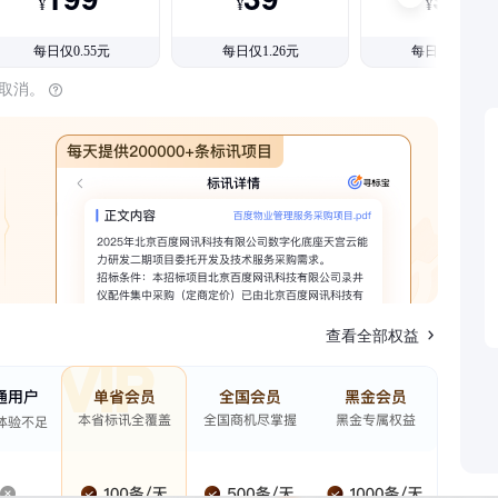
¥
¥
¥
每日仅0.55元
每日仅1.26元
每日仅1.08元
时取消。
查看全部权益