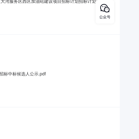
速大湾服务区西区加油站建设项目招标计划招标计划发布人广
1441200732178437R备注明细内容招标项目1招标项
招标项目类型其他工程招标方式公开招标招标内容预估发包价（
公众号
中标候选人公示.pdf