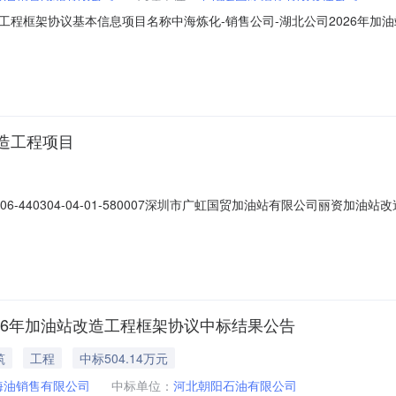
造工程框架协议基本信息项目名称中海炼化-销售公司-湖北公司2026年加
况根据销售公司在湖北省的加油（气）站、充电站、综合能源站、服务区等
标采办工作。项目所在地湖北省资金来源企业自筹资金落实情况已落实是否
造工程项目
-440304-04-01-580007深圳市广虹国贸加油站有限公司丽资
026年加油站改造工程框架协议中标结果公告
筑
工程
中标504.14万元
海油销售有限公司
中标单位：
河北朝阳石油有限公司