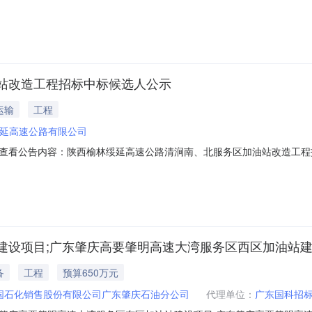
26年加油站改造工程框架协议26-CNCCC-GC-GK-2608/012.
序中标候选人名称投标报价（含增值税）评分或评标价中标金额（含增值
站改造工程招标中标候选人公示
运输
工程
延高速公路有限公司
查看公告内容：陕西榆林绥延高速公路清涧南、北服务区加油站改造工程招标
建设项目;广东肇庆高要肇明高速大湾服务区西区加油站
备
工程
预算650万元
国石化销售股份有限公司广东肇庆石油分公司
代理单位：
广东国科招