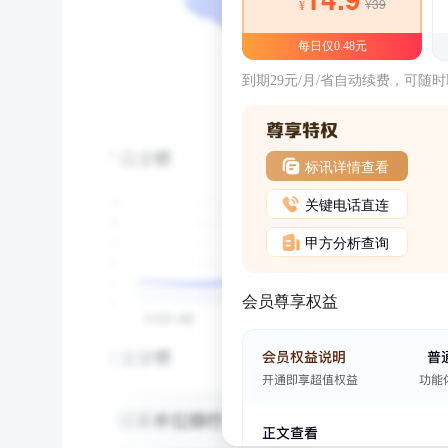
¥39
¥
每日仅0.48元
到期29元/月/省自动续费，可随
标讯详情查看
关键电话直连
甲方分析查询
会员尊享权益