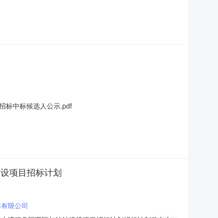
招标方式：公开招标3.招标人：中海油销售有限公司4.招标代理机
税）工期（交货期）质量项目负责人信息相关证书名称证书
中标候选人公示.pdf
建设项目招标计划
标有限公司