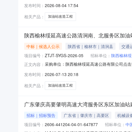
站改造工程框架协议中海炼化-销售公司-湖北公司20
发布时间：
2026-08-04 17:54
构：中化建国际招标有限责任公司中标候选人排
相关产品：
加油站改造工程
陕西榆林绥延高速公路清涧南、北服务区加油
中标｜候选人公示
陕西省｜榆林市｜清涧县
交通
项目编号：
ZTJT-SYGS-2026-05
招标单位：
陕西榆林绥
采购单位：陕西榆林绥延高速公路有限公司点击
正文内容：
发布时间：
2026-07-13 20:18
相关产品：
加油站改造工程
广东肇庆高要肇明高速大湾服务区东区加油站
招标｜招标预告
广东省｜肇庆市｜高要区
机械设
项目编号：
2606-441204-04-01-647877
招标单位：
中