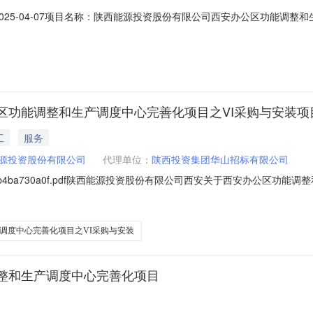
报日期：2025-04-07项目名称：陕西能源投资股份有限公司西安办公区功
号陕西投资大厦一层（局部）、裙楼三层整层、主楼十三层整层项目类型
区功能调整和生产调度中心完善化项目之VI采购与安装项
工
服务
源投资股份有限公司
代理单位：
陕西投资集团华山招标有限公司
019512b4ba730a0f.pdf陕西能源投资股份有限公司西安关于西安办公
5-05）项目所在地区：陕西省一、招标条件陕西能源投资股份有限公司西安关
资金来源为企业自筹，采购人为陕西能源投资股份有限公司。本项目已具备
调度中心完善化项目之VI采购与安装
整和生产调度中心完善化项目