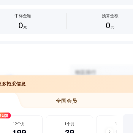
中标金额
预算金额
0
0
元
元
更多招采信息
全国会员
最划算
12个月
1个月
3个月
199
39
99