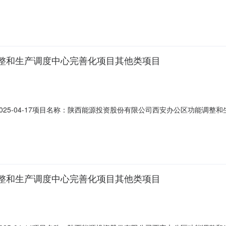
号陕西投资大厦一层（局部）、裙楼三层整层、主楼十三层整层项目类型
整和生产调度中心完善化项目其他类项目
报日期：2025-04-17项目名称：陕西能源投资股份有限公司西安办公区功
号陕西投资大厦一层（局部）、裙楼三层整层、主楼十三层整层项目类型
整和生产调度中心完善化项目其他类项目