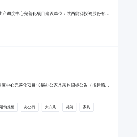
能调整和生产调度中心完善化项目建设单位：陕西能源投资股份有限
：其他类项目申报阶段：竣工验收阶段牵头部门：高新区住房
调整和生产调度中心完善化项目13层办公家具采购招标公告（招标编
公区功能调整和生产调度中心完善化项目13层办公家具采购已由
条件，现招标方式为公开招标。二、项目概况
活动推柜
办公椅
大方几
货架
家具