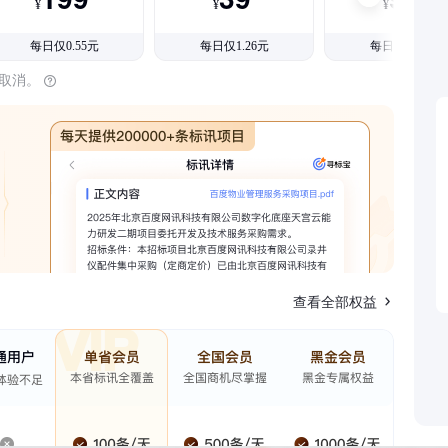
¥
¥
¥
每日仅0.55元
每日仅1.26元
每日仅1.08元
时取消。
查看全部权益