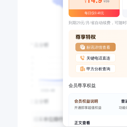
¥39
¥
每日仅0.48元
到期29元/月/省自动续费，可随
标讯详情查看
关键电话直连
甲方分析查询
会员尊享权益