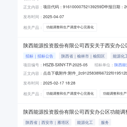
项目代码：91610000752139259D申
正文内容：
公司建设地址：陕西省西安市雁塔区唐延路45
发布时间：
2025-04-07
和城乡建设局
相关产品：
功能调整和生产调度中心完善化
陕西能源投资股份有限公司西安关于西安办公
招标｜招标公告
陕西省｜榆林市｜榆阳区
能源化
项目编号：
HSZB-SXNY-TP-2025-05
招标单位：
陕西能
点击下载附件:附件_2c9125838f66722f
正文内容：
告（采购编号：HSZB-SXNY-TP-202
发布时间：
2025-02-17 18:28
项目已由项目审批/核准/备案机关批准，项目
相关产品：
功能调整和生产调度中心完善化
功能调整和生产
陕西能源投资股份有限公司西安办公区功能调
陕西省｜西安市｜雁塔区
能源化工
服务