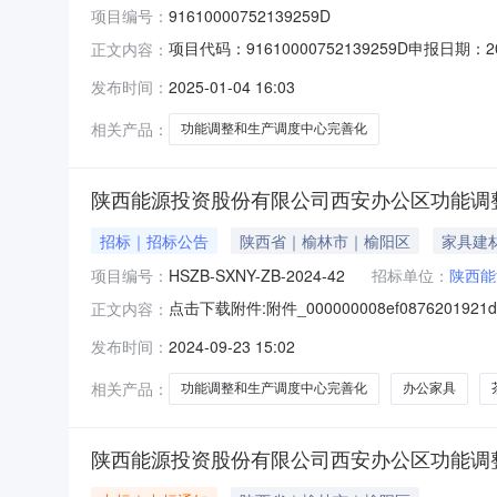
项目编号：
91610000752139259D
项目代码：91610000752139259D申
正文内容：
公司建设地址：陕西省西安市雁塔区唐延路45
发布时间：
2025-01-04 16:03
和城乡建设局
相关产品：
功能调整和生产调度中心完善化
陕西能源投资股份有限公司西安办公区功能调
招标｜招标公告
陕西省｜榆林市｜榆阳区
家具建
项目编号：
HSZB-SXNY-ZB-2024-42
招标单位：
陕西能
点击下载附件:附件_000000008ef08762
正文内容：
号：HSZB-SXNY-ZB-2024-42）
发布时间：
2024-09-23 15:02
项目审批/核准/备案机关，项目资金来源为其他
相关产品：
功能调整和生产调度中心完善化
办公家具
陕西能源投资股份有限公司西安办公区功能调