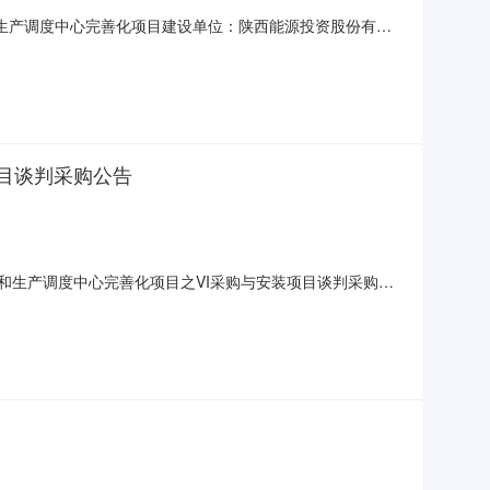
能调整和生产调度中心完善化项目建设单位：陕西能源投资股份有限
：其他类项目申报阶段：竣工验收阶段牵头部门：高新区住房
目谈判采购公告
区功能调整和生产调度中心完善化项目之VI采购与安装项目谈判采购公
于西安办公区功能调整和生产调度中心完善化项目之VI采购与安装
采购条件，现采购方式为谈判采购。二、项