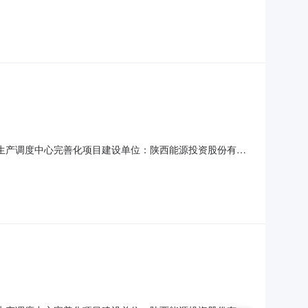
：其他类项目申报阶段：竣工验收阶段牵头部门：高新区住房
能调整和生产调度中心完善化项目建设单位：陕西能源投资股份有限
：其他类项目申报阶段：竣工验收阶段牵头部门：高新区住房