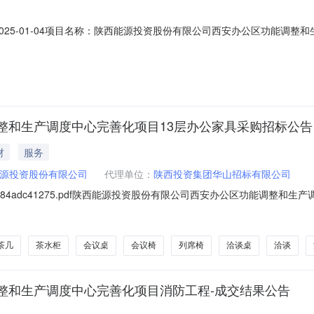
报日期：2025-01-04项目名称：陕西能源投资股份有限公司西安办公区功
号陕西投资大厦一层（局部）、裙楼三层整层、主楼十三层整层项目类型
整和生产调度中心完善化项目13层办公家具采购招标公告
材
服务
源投资股份有限公司
代理单位：
陕西投资集团华山招标有限公司
01921d84adc41275.pdf陕西能源投资股份有限公司西安办公区功能
项目所在地区：陕西省，西安市一、招标条件本陕西能源投资股份有限公司西安办
资金100.0%，招标人为陕西能源投资股份有限公司。本项目已具备招标
茶几
茶水柜
会议桌
会议椅
列席椅
洽谈桌
洽谈
整和生产调度中心完善化项目消防工程-成交结果公告