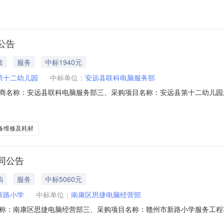
公告
教
服务
中标1940元
第十二幼儿园
中标单位：
安远县联科电脑服务部
称：安远县联科电脑服务部三、采购项目名称：安远县第十二幼儿园服务工程项
216六、合同内容：序号标项名称规格型号单位数量单价(元)总价(元)1办公设备
安远县第十二幼儿园联系人：汪春钰联系电话：1807975****传真：
备维修及耗材
同公告
购
服务
中标5060元
新路小学
中标单位：
南康区思捷电脑经营部
南康区思捷电脑经营部三、采购项目名称：赣州市新路小学服务工程项目四、采
、合同内容：序号标项名称规格型号单位数量单价(元)总价(元)1设备服务次1.0