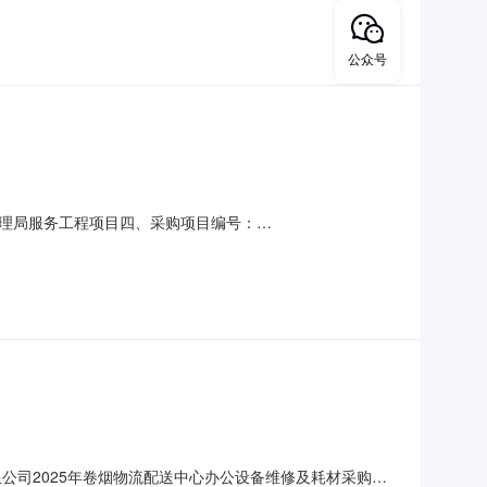
东侧2、供应商名称：南康区思捷电脑经营部
公众号
理局服务工程项目四、采购项目编号：
(元)总价(元)1办公设备维修及耗材等批1.0013881388服务
7775****传真：地址：江西省赣州市安远县欣山镇东江
公司2025年卷烟物流配送中心办公设备维修及耗材采购项