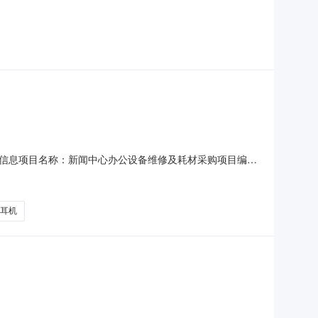
26年4月23日14：00五、采购方式：询比采购六、成交候选人情
卷烟物流配送中心办公设备维修及耗材采购项目第一候选
、项目信息项目名称：新闻中心办公设备维修及耗材采购项目编
1项目所在行政区划名称：玉树市报价起止时间：2026-04-
族自治州玉树市青海省玉树市扎丛科南巷
耳机