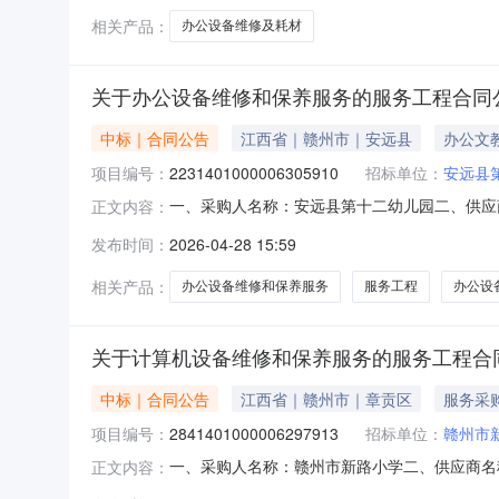
相关产品：
办公设备维修及耗材
关于办公设备维修和保养服务的服务工程合同
中标｜合同公告
江西省｜赣州市｜安远县
办公文
项目编号：
2231401000006305910
招标单位：
安远县
一、采购人名称：安远县第十二幼儿园二、供应商名
正文内容：
五、合同编号：2026M0428360726000
发布时间：
2026-04-28 15:59
七、其它事项：无八、联系方式1、采购人名称：
相关产品：
办公设备维修和保养服务
服务工程
办公设
关于计算机设备维修和保养服务的服务工程合
中标｜合同公告
江西省｜赣州市｜章贡区
服务采
项目编号：
2841401000006297913
招标单位：
赣州市
一、采购人名称：赣州市新路小学二、供应商名称：
正文内容：
编号：2026M0427360792000202六