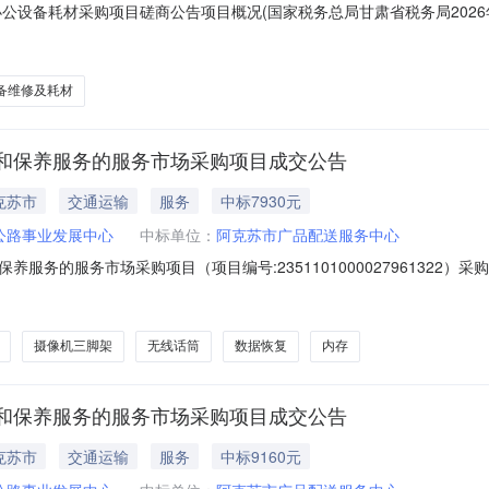
办公设备耗材采购项目磋商公告项目概况(国家税务总局甘肃省税务局202
号雁京商务大厦24楼））获取采购文件，并于2026年05月08日09时
税务总局甘肃省税务局2026年办公用品及办公设备耗材采购项目采购方式：磋商
备维修及耗材
和保养服务的服务市场采购项目成交公告
克苏市
交通运输
服务
中标7930元
公路事业发展中心
中标单位：
阿克苏市广品配送服务中心
服务的服务市场采购项目（项目编号:2351101000027961322
服务的服务市场采购项目采购项目项目编号:2351101000027961322
:652999项目所在行政区划名称:阿克苏地区本级报价起止时间:-二、
摄像机三脚架
无线话筒
数据恢复
内存
和保养服务的服务市场采购项目成交公告
克苏市
交通运输
服务
中标9160元