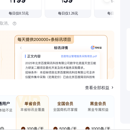
¥
¥
¥
每日仅0.55元
每日仅1.26元
每日仅1.08元
时取消。
查看全部权益