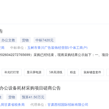
1-25-035）三、询比邀请函发布日期:2026年4月20日四、开标日期：20
称成交候选人地址投标报价(元)标段1山东滨州烟草有限公司2025年
告
办公文教
货物
中标7420元
安局
中标单位：
玉树市青川广告装饰经营部(个体工商户)
026042272765699）采购已经结束，现将采购结果公示如下：一
树市公安局项目联系电话：15209761688项目所在行政区划编码：63270
、采购单位信息采购单位名称：玉树市公安局（本级）采购单位地址：青海省玉树藏
补光灯灯管
显示屏电源
5米高清线
粉盒
鼠标键盘套件
及办公设备耗材采购项目磋商公告
教
货物
预算41.50万元
总局甘肃省税务局
代理单位：
甘肃西招国际招标有限公司