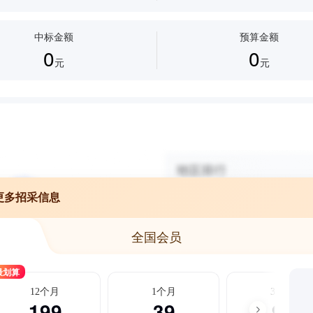
中标金额
预算金额
0
0
元
元
更多招采信息
全国会员
最划算
12个月
1个月
3个月
199
39
99