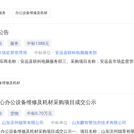
梅萍联系电话：1887073****传真：地址：蓉江新区阳光和谐家园
服务
办公设备维修及耗材
公告
购
服务
中标1388元
市场监督管理局
中标单位：
安远县联科电脑服务部
应商名称：安远县联科电脑服务部三、采购项目名称：安远县市场监督管
026M0424360726000009六、合同内容：序号标项名称规格型号单位数量单价
方式1、采购人名称：安远县市场监督管理局联系人：赖建伟联系电话：131
备维修及耗材
中心办公设备维修及耗材采购项目成交公示
购
货物
中标5.70万元
：
山东滨州烟草有限公司
中标单位：
山东麟智擎信息技术有限公司
心办公设备维修及耗材采购项目成交公示一、项目名称：山东滨州烟草有限