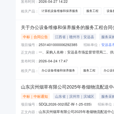
发布时间：
2026-04-27 14:22
系方式1、采购人名称：赣州市新路小学联系人：李
相关产品：
计算机设备维修和保养服务
服务工程
设备
关于办公设备维修和保养服务的服务工程合同
中标｜合同公告
江西省｜赣州市｜安远县
服务采
项目编号：
2531401000006292385
招标单位：
安远县
一、采购人名称：安远县市场监督管理局二、供
正文内容：
2531401000006292385五、合同编号：2
发布时间：
2026-04-24 17:47
要求或标的基本概况：七、其它事项：无八、联系
源
相关产品：
办公设备维修和保养服务
服务工程
办公设
山东滨州烟草有限公司2025年卷烟物流配送
中标｜中标通知
山东省｜滨州市｜滨城区
服务采
项目编号：
SDQL2026-002(BZ-W-1-25-035)
招标单位
山东滨州烟草有限公司2025年卷烟物流配送中
正文内容：