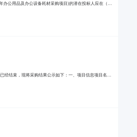
6年办公用品及办公设备耗材采购项目)的潜在投标人应在（甘
30分（北京时间）前提交响应文件。一、项目基本情况项目编
预算金额：695000元（第一包：415000元，第二包：2
）采购已经结束，现将采购结果公示如下：一、项目信息项目名
项目联系人:任艺项目联系电话:0997-6550926采购计划
采购单位信息采购单位名称:阿克苏公路事业