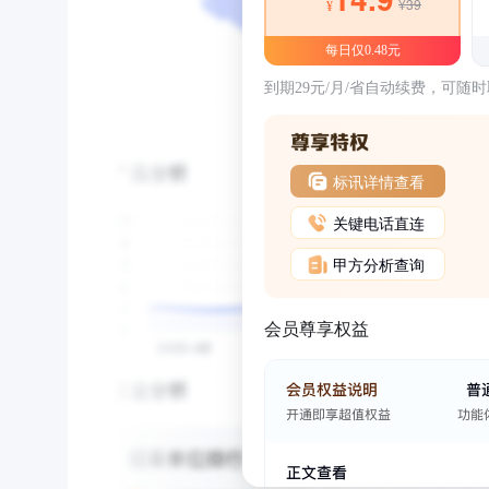
¥39
¥
每日仅0.48元
到期29元/月/省自动续费，可随
标讯详情查看
关键电话直连
甲方分析查询
会员尊享权益