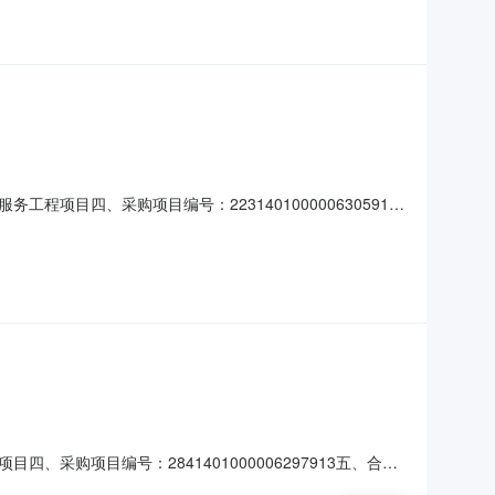
目四、采购项目编号：2231401000006305910
维修及耗材等批1.0019401940服务要求或标的基本概况：
地址：江西省赣州市安远县欣山镇新溪路溪背小
购项目编号：2841401000006297913五、合同
050605060服务要求或标的基本概况：七、其它事项：无八、联