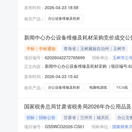
目二、项目编号:SDQL2026-002（BZ-W-
发布时间：
2026-04-23 18:58
况：标段号采购内容成交候选人情况成交候选人名
相关产品：
办公设备维修及耗材
新闻中心办公设备维修及耗材采购竞价成交公
中标｜中标通知
青海省｜玉树藏族自治州｜玉树市
项目编号：
62026042272765699
招标单位：
玉树市公
新闻中心办公设备维修及耗材采购（项目编号:62
正文内容：
号：62026042272765699项目联系人：玉
发布时间：
2026-04-23 15:42
2214:37-2026-04-2314:37二
相关产品：
办公设备维修及耗材
电脑电源线
VGA线
国家税务总局甘肃省税务局2026年办公用品
招标｜招标公告
甘肃省｜兰州市｜城关区
办公文
项目编号：
GSSWCG2026-CS01
招标单位：
国家税务