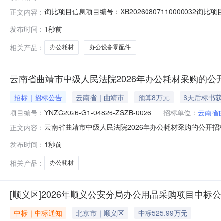
询比项目信息项目编号：XB2026080711000003
正文内容：
报价开始时间起3小时报价开始时间：2026-08-071
发布时间：
1秒前
同备注：失败原因失败时间：2026-08-0720:48原
相关产品：
办公耗材
办公设备零配件
云南省曲靖市中级人民法院2026年办公耗材采购的公
招标｜招标公告
云南省｜曲靖市
预算8万元
6天后标书
项目编号：
YNZC2026-G1-04826-ZSZB-0026
招标单位：
云南省
云南省曲靖市中级人民法院2026年办公耗材采购的公开
正文内容：
（政采云https://www.zcygov.cn/）获取招标文件，并
发布时间：
1秒前
名称：云南省曲靖市中级人民法院2026年办公耗材采购预算金
相关产品：
办公耗材
[顺义区]2026年顺义公安分局办公用品采购项目中标
中标｜中标通知
北京市｜顺义区
中标525.99万元