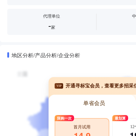
代理单位
-
家
地区分析/产品分析/企业分析
开通寻标宝会员，查看更多招采
VIP
单省会员
限购一次
最划算
1
首月试用
1
14.9