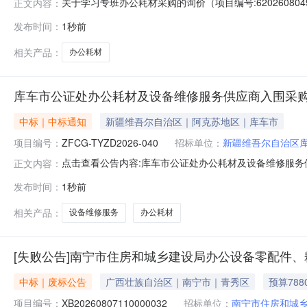
关于学习专班办公耗材采购的询价（项目编号:6202608
正文内容：
号：62026080493468100项目联系人：董建华项目联系
发布时间：
1秒前
2026-08-0715:00二、采购单位信息采购单位名
相关产品：
办公耗材
库车市公证处办公耗材及设备维修服务供应商入围采
中标｜中标通知
新疆维吾尔自治区｜阿克苏地区｜库车市
项目编号：
ZFCG-TYZD2026-040
招标单位：
新疆维吾尔自治区
点击查看公告内容:库车市公证处办公耗材及设备维修服务供
正文内容：
发布时间：
1秒前
相关产品：
设备维修服务
办公耗材
[失败公告]南宁市住房和城乡建设局办公设备零配件、
中标｜废标公告
广西壮族自治区｜南宁市｜青秀区
预算788
项目编号：
XB20260807110000032
招标单位：
南宁市住房和城