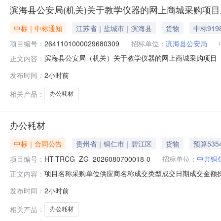
滨海县公安局(机关)关于教学仪器的网上商城采购项
中标｜中标通知
江苏省｜盐城市｜滨海县
货物
中标919
项目编号：
2641101000029680309
招标单位：
滨海县公安局
滨海县公安局（机关）关于教学仪器的网上商城采购项目（项目
正文内容：
关）关于教学仪器的网上商城采购项目项目编号:26411010
发布时间：
2小时前
行政区划名称:江苏省盐城市滨海县报价起止时间:-二、采
相关产品：
办公耗材
办公耗材
中标｜合同公告
贵州省｜铜仁市｜碧江区
货物
预算535
项目编号：
HT-TRCG_ZG_2026080700018-0
招标单位：
中共铜
项目名称采购单位供应商名称成交类型成交日期成交金额操作办
正文内容：
容：TRCG_ZG_2026080700018-0.docx
发布时间：
2小时前
相关产品：
办公耗材