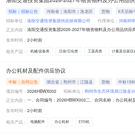
招标｜招标公告
河南省｜洛阳市｜洛龙区
货物
6天后标
招标单位：
洛阳交通投资集团供应链有限公司
代理单位：
河南祥
洛阳交通投资集团2026-2027年物资物料及办公用品供
正文内容：
集团2026-2027年物资物料及办公用品供应商遴选
发布时间：
2小时前
本项目进行采购，欢迎合格的供应商报名参加。2.项目概况与
应商
相关产品：
机械/设备类
日杂/日化类
工器具类
计量及仪器仪
办公耗材及配件供应协议
中标｜合同公告
湖北省｜荆州市｜江陵县
货物
中标158
项目编号：
2026HBWX002
招标单位：
荆州市生态环境局江陵县
一、合同编号：2026HBWX002二、合同名称：办公耗
正文内容：
生态环境局江陵县分局地址：江陵县江陵大道136号联系方式
发布时间：
2小时前
的名称：办公设备打印机采购规格型号（或服务要求）：详见
相关产品：
电脑配件
办公耗材
打印机