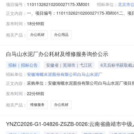
项目编号：
11011326210200027175-XM001
招标单位：
北京市
一、项目编号：11011326210200027175-XM0
正文内容：
名称、地址及中标成交金额：中标成交供应商名称：**顺义义
发布时间：
18分钟前
信用代码中标金额中标成交备注信息**顺义义源商贸*司***顺义区怡
相关产品：
办公耗材
办公用品
白马山水泥厂办公耗材及维修服务询价公示
招标｜招标公告
安徽省｜芜湖市｜弋江区
6天后标书获取截
招标单位：
安徽海螺水泥股份有限公司白马山水泥厂
采购单位：安徽海螺水泥股份有限公司白马山水泥厂项目所在
正文内容：
2026-08-1118:00获取标书开始时间--获取标书截止
发布时间：
22分钟前
修服务询价公示询价人安徽海螺水泥股份有限公司白马山
此
相关产品：
维修服务
办公耗材
YNZC2026-G1-04826-ZSZB-0026:云南省