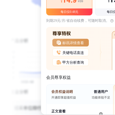
¥39
¥
¥
每日仅0.48元
每日仅
到期29元/月/省自动续费，可随时取消。
标讯详情查看
关键电话直连
甲方分析查询
会员尊享权益