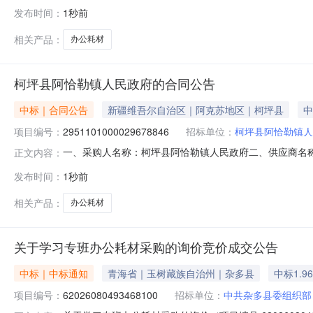
勒镇人民政府关于其他广告服务的服务市场采购项目采购项目项目编号
发布时间：
1秒前
项目所在行政区划编码:652929项目所在行政区划名称
相关产品：
办公耗材
柯坪县阿恰勒镇人民政府的合同公告
中标｜合同公告
新疆维吾尔自治区｜阿克苏地区｜柯坪县
中
项目编号：
2951101000029678846
招标单位：
柯坪县阿恰勒镇人
一、采购人名称：柯坪县阿恰勒镇人民政府二、供应商名
正文内容：
2951101000029678846五、合同编号：11N0105
发布时间：
1秒前
或标的基本概况：七、其它事项：详见附件中的合同文件八、
勒
相关产品：
办公耗材
关于学习专班办公耗材采购的询价竞价成交公告
中标｜中标通知
青海省｜玉树藏族自治州｜杂多县
中标1.9
项目编号：
62026080493468100
招标单位：
中共杂多县委组织部