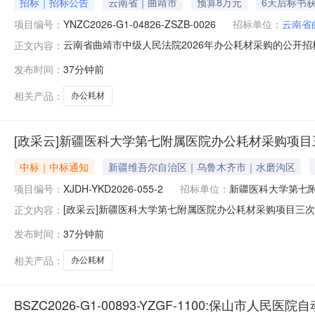
招标｜招标公告
云南省｜曲靖市
预算8万元
6天后标书
项目编号：
YNZC2026-G1-04826-ZSZB-0026
招标单位：
云南省
云南省曲靖市中级人民法院2026年办公耗材采购的公开
正文内容：
政区域省级公告时间2026-08-07获取招标文件时间2026-08-0
发布时间：
37分钟前
售价￥0获取招标文件的地点云南省政府采购电子交易平台（政采云http
相关产品：
办公耗材
[政采云]新疆医科大学第七附属医院办公耗材采购项目
中标｜中标通知
新疆维吾尔自治区｜乌鲁木齐市｜水磨沟区
项目编号：
XJDH-YKD2026-055-2
招标单位：
新疆医科大学第七
中标单位：
乌鲁木齐沙依巴克
[政采云]新疆医科大学第七附属医院办公耗材采购项目三次
正文内容：
平台发布时间：2026-08-0718:41浏览0次一、项目
发布时间：
37分钟前
果：序号供应商名称供应商地址中标（成交）金额评审总得
相关产品：
办公耗材
BSZC2026-G1-00893-YZGF-1100:保山市