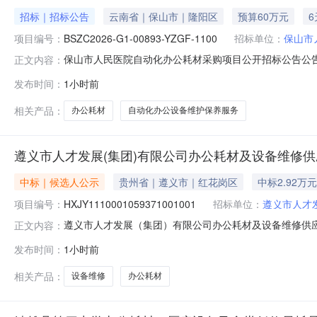
招标｜招标公告
云南省｜保山市｜隆阳区
预算60万元
项目编号：
BSZC2026-G1-00893-YZGF-1100
招标单位：
保山市
保山市人民医院自动化办公耗材采购项目公开招标公告公
正文内容：
2026-08-07获取招标文件时间2026-08-0706:00:00
发布时间：
1小时前
的地点云南省政府采购电子交易平台（政采云https://www.zcyg
相关产品：
办公耗材
自动化办公设备维护保养服务
遵义市人才发展(集团)有限公司办公耗材及设备维修
中标｜候选人公示
贵州省｜遵义市｜红花岗区
中标2.92万元
项目编号：
HXJY1110001059371001001
招标单位：
遵义市人才发
遵义市人才发展（集团）有限公司办公耗材及设备维修供
正文内容：
采购项目项目编号：HXJY1110001059371001001采购
发布时间：
1小时前
期：2026-08-07至2026-08-09三、候选人信息
相关产品：
设备维修
办公耗材