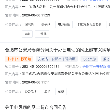
一、采购人名称：贵州省供销合作社联合社二、供应商名
正文内容：
2221351000001079485五、合同编号：52990025
发布时间：
2026-08-06 11:23
线器一分四/四进一出切换器绿联/Ugreen30346,个1.001
相关产品：
编织袋
擦手纸
电源插座
扫把簸箕组合套装
U盘
中性笔
合肥市公安局瑶海分局关于办公电话的网上超市采购
中标｜中标通知
安徽省｜合肥市｜瑶海区
办公文教
服务
项目编号：
2531451000001300434
招标单位：
合肥市公安局瑶海
项目名称:合肥市公安局瑶海分局关于办公电话的网上超市采购
正文内容：
公安局瑶海分局关于办公电话的网上超市采购项目采购项目项目编
发布时间：
2026-08-06 11:11
局采购单位地址:/三、成交信息交易方式:议价采购成交日期
相关产品：
办公电话
显卡
硒鼓
关于电风扇的网上超市合同公告