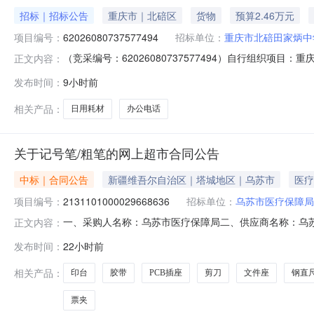
招标｜招标公告
重庆市｜北碚区
货物
预算2.46万元
项目编号：
62026080737577494
招标单位：
重庆市北碚田家炳中
（竞采编号：62026080737577494）自行组织
正文内容：
式进行采购，欢迎符合资格要求并有供货能力的供应商踊跃报
发布时间：
9小时前
小计（元）商品类目:办公电话需求描述:办公及日用耗材24
相关产品：
日用耗材
办公电话
关于记号笔/粗笔的网上超市合同公告
中标｜合同公告
新疆维吾尔自治区｜塔城地区｜乌苏市
医疗
项目编号：
2131101000029668636
招标单位：
乌苏市医疗保障局
一、采购人名称：乌苏市医疗保障局二、供应商名称：乌苏市学
正文内容：
编号：11NB1577194X20262001六、合同内容：序号标
发布时间：
22小时前
CORD118办公电话飞利浦/Philipscord118个3.005015
相关产品：
印台
胶带
PCB插座
剪刀
文件座
钢直
票夹