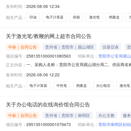
观山湖分局关于激光笔/教鞭的网上超市采购项目采购项目项目编
发布时间：
2026-08-06 12:34
预算总额（元）:项目所在行政区划编码:520199项目
相关产品：
印油
电子计算器
排插
激光笔
档案盒
关于激光笔/教鞭的网上超市合同公告
中标｜合同公告
贵州省｜贵阳市｜观山湖区
仪器仪表
货
项目编号：
2581351000001080563
招标单位：
贵阳市公安局观山
一、采购人名称：贵阳市公安局观山湖分局二、供应商名
正文内容：
2581351000001080563五、合同编号：52019926
发布时间：
2026-08-06 12:22
翻页笔投影笔/遥控PPT翻页笔/电子教鞭翻页器演示器激光笔红光充
相关产品：
电子计算器
中性笔
档案盒
办公电话
激光笔
关于办公电话的在线询价馆合同公告
中标｜合同公告
贵州省｜贵阳市｜南明区
办公文教
服务
项目编号：
2951351000001079473
招标单位：
贵阳市南明区妇幼