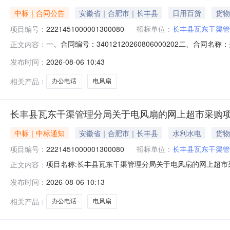
中标｜合同公告
安徽省｜合肥市｜长丰县
日用百货
货物
项目编号：
2221451000001300080
招标单位：
长丰县瓦东干渠管
一、合同编号：34012120260806000202二、合
正文内容：
五、合同主体采购人（甲方）：长丰县瓦东干渠管理分局地址
发布时间：
2026-08-06 10:43
市蜀山区合肥市蜀山区经济开发区湖光路1299号电商园二期1
相关产品：
办公电话
电风扇
长丰县瓦东干渠管理分局关于电风扇的网上超市采购
中标｜中标通知
安徽省｜合肥市｜长丰县
水利水电
货物
项目编号：
2221451000001300080
招标单位：
长丰县瓦东干渠管
项目名称:长丰县瓦东干渠管理分局关于电风扇的网上超市采购
正文内容：
瓦东干渠管理分局关于电风扇的网上超市采购项目采购项目项目编
发布时间：
2026-08-06 10:13
分局采购单位地址:/三、成交信息交易方式:议价采购成交日
相关产品：
办公电话
电风扇