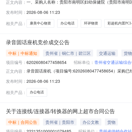
一、采购人名称：贵阳市南明区妇幼保健院（贵阳市南明
正文内容：
南明区妇幼保健计划生育中心）在线询价馆项目四、采购项目编号：29
发布时间：
2026-08-06 11:23
规格型号单位数量单价(元)总价(元)1办公电话--个1.002980
相关产品：
康美中心物资
办公电话
环评物资
彩超机内置PCI
录音固话座机竞价成交公告
中标｜中标通知
贵州省｜铜仁市｜碧江区
交通运输
货物
项目编号：
62026080477458654
招标单位：
贵州省交通运输综合
录音固话座机（项目编号:62026080477458654）
正文内容：
玉红项目联系电话：15121641779项目所在行政区划编码：5
发布时间：
2026-08-06 11:23
单位名称：贵州省交通运输综合行政执法六支队采购单位地
相关产品：
办公电话
关于连接线/连接器/转换器的网上超市合同公告
中标｜合同公告
贵州省｜贵阳市
办公文教
货物
项目编号：
2221351000001079485
招标单位：
贵州省供销合作社