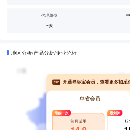
代理单位
-
家
地区分析/产品分析/企业分析
开通寻标宝会员，查看更多招采
VIP
单省会员
限购一次
最划算
1
首月试用
1
14.9