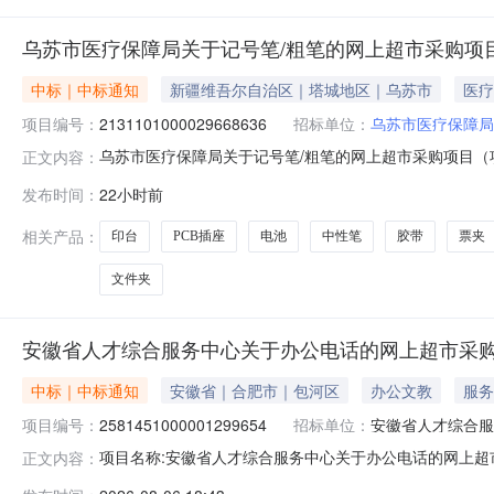
乌苏市医疗保障局关于记号笔/粗笔的网上超市采购项
中标｜中标通知
新疆维吾尔自治区｜塔城地区｜乌苏市
医疗
项目编号：
2131101000029668636
招标单位：
乌苏市医疗保障局
乌苏市医疗保障局关于记号笔/粗笔的网上超市采购项目（项目
正文内容：
于记号笔/粗笔的网上超市采购项目采购项目项目编号:213110
发布时间：
22小时前
编码:654202项目所在行政区划名称:新疆维吾尔自治区
相关产品：
印台
PCB插座
电池
中性笔
胶带
票夹
文件夹
安徽省人才综合服务中心关于办公电话的网上超市采
中标｜中标通知
安徽省｜合肥市｜包河区
办公文教
服务
项目编号：
2581451000001299654
招标单位：
安徽省人才综合服
项目名称:安徽省人才综合服务中心关于办公电话的网上超市采
正文内容：
省人才综合服务中心关于办公电话的网上超市采购项目采购项目项目