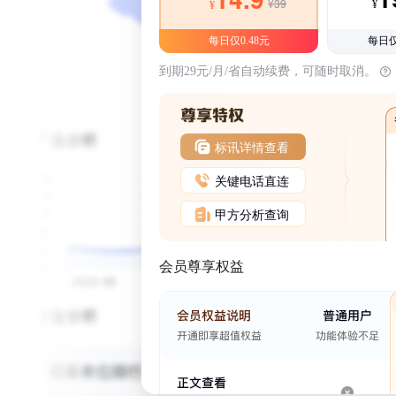
¥39
¥
¥
每日仅0.48元
每日仅
到期29元/月/省自动续费，可随时取消。
标讯详情查看
关键电话直连
甲方分析查询
会员尊享权益