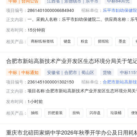
中标｜合同公告
江西省｜景德镇市｜乐平市
中标8400元
项目编号：
2861401000006684940
招标单位：
乐平市妇幼保健院
一、采购人名称：乐平市妇幼保健院二、供应商名称：乐平市爱
正文内容：
合同编号：2026M0807360281000007六、合同内容：
发布时间：
15分钟前
诺G026办公电话中诺/CHINOEG026台4.001004003松下C
相关产品：
商标纸/标签纸
键盘
粉盒
搓纸轮
墨盒
合肥市新站高新技术产业开发区生态环境分局关于笔记
中标｜中标通知
安徽省｜合肥市｜蜀山区
货物
中标115
项目编号：
2361451000001302150
招标单位：
合肥市新站高新技
项目名称:合肥市新站高新技术产业开发区生态环境分局关于笔
正文内容：
下：一、项目信息项目名称:合肥市新站高新技术产业开发区生态
发布时间：
1小时前
人:ah0117010001采购计划信息:二、采购单位信息
相关产品：
抽纸
扫把套装
挂钩
闪存盘
垃圾桶
便
重庆市北碚田家炳中学2026年秋季开学办公及日用耗