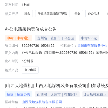
市采购项目采购项目项目编号:23013510000010817
发布时间：
1秒前
码:520499项目所在行政区划名称:安顺市本级报价起止
相关产品：
粉盒
牛皮纸凭证封面打印纸
墨盒
办公电话
办公电话采购竞价成交公告
中标｜中标通知
贵州省｜贵阳市｜乌当区
中标465元
项目编号：
62026073010506152
招标单位：
贵阳市殡仪服务中心
办公电话采购（项目编号:62026073010506152）
正文内容：
金群项目联系电话：18085798941项目所在行政区划编码：5
发布时间：
5分钟前
单位名称：贵阳市殡仪服务中心采购单位地址：贵阳市乌当区
相关产品：
办公电话
[山西天地煤机][山西天地煤机装备有限公司]门禁系
招标｜招标公告
山西省｜太原市｜杏花岭区
2天后投标截止
招标单位：
山西天地煤机装备有限公司