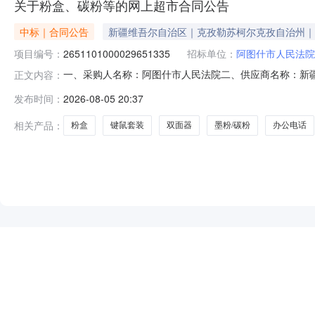
关于粉盒、碳粉等的网上超市合同公告
中标｜合同公告
新疆维吾尔自治区｜克孜勒苏柯尔克孜自治州｜
项目编号：
2651101000029651335
招标单位：
阿图什市人民法院
一、采购人名称：阿图什市人民法院二、供应商名称：新疆瑞达
正文内容：
合同编号：11N010481645202611001六、合同内容
发布时间：
2026-08-05 20:37
6.00804802TOMTOCH71笔记本电脑包TOMTOCH71个4.0
相关产品：
粉盒
键鼠套装
双面器
墨粉/碳粉
办公电话
NEW
HOT
5折起