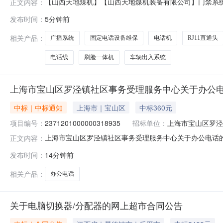
【山西天地煤机】【山西天地煤机装备有限公司】门禁系统及
正文内容：
定电话设备维保项目开展公开询价，诚邀符合资格要求的供
发布时间：
5分钟前
太原市综改示范区电子街1号（科创城办公楼、彩虹生产基
确认。5.询价内容：区域
相关产品：
广播系统
固定电话设备维保
电话机
RJ11直通头
电话线
刷脸一体机
车辆出入系统
上海市宝山区罗泾镇社区事务受理服务中心关于办公
中标｜中标通知
上海市｜宝山区
中标360元
项目编号：
2371201000000318935
招标单位：
上海市宝山区罗泾
上海市宝山区罗泾镇社区事务受理服务中心关于办公电话的网上
正文内容：
称:上海市宝山区罗泾镇社区事务受理服务中心关于办公电话的网
发布时间：
14分钟前
宝山区罗泾镇社区事务受理服务中心采购单位地址:潘新路21
相关产品：
办公电话
关于电脑切换器/分配器的网上超市合同公告