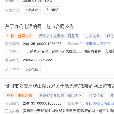
发布时间：
2026-08-06 18:43
人才综合服务中心采购单位地址:安徽省合肥市包河区马鞍山路
相关产品：
电热水壶
办公电话
关于办公电话的网上超市合同公告
中标｜合同公告
贵州省｜安顺市｜西秀区
办公文教
服务
项目编号：
2041351000001078085
招标单位：
安顺市人民医院
一、采购人名称：安顺市人民医院二、供应商名称：安顺市顺洪
正文内容：
五、合同编号：5204992554686886457344202
发布时间：
2026-08-06 15:22
浦/PhilipsDCTG167,台1.00650650服务
相关产品：
办公电话
贵阳市公安局观山湖分局关于激光笔/教鞭的网上超市
中标｜中标通知
贵州省｜贵阳市｜观山湖区
仪器仪表
货
项目编号：
2581351000001080563
招标单位：
贵阳市公安局观山
贵阳市公安局观山湖分局关于激光笔/教鞭的网上超市采购项目
正文内容：