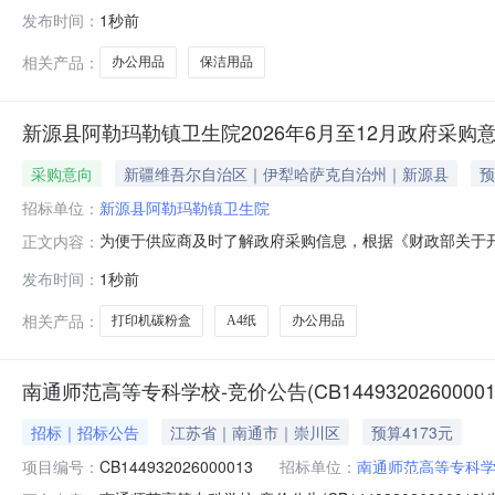
职工日常办公、文件处理、会务保障及公共区域环境卫生
发布时间：
1秒前
办公用品及保洁用品采购。云南港投澜沧江开发有限公司
征集范围通过在“云南交投集团数智化招采管理平台
相关产品：
办公用品
保洁用品
新源县阿勒玛勒镇卫生院2026年6月至12月政府采购
采购意向
新疆维吾尔自治区｜伊犁哈萨克自治州｜新源县
预
招标单位：
新源县阿勒玛勒镇卫生院
为便于供应商及时了解政府采购信息，根据《财政部关于开展
正文内容：
采购意向公开如下：序号采购项目名称采购需求概况预算金
发布时间：
1秒前
全民体检需满足的要求：用于全民体检0.500000202
办公正常运转0.
相关产品：
打印机碳粉盒
A4纸
办公用品
南通师范高等专科学校-竞价公告(CB14493202600001
招标｜招标公告
江苏省｜南通市｜崇川区
预算4173元
项目编号：
CB144932026000013
招标单位：
南通师范高等专科学