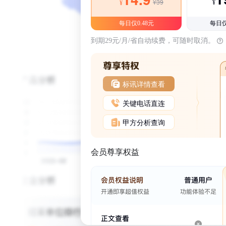
¥39
¥
¥
每日仅0.48元
每日仅
到期29元/月/省自动续费，可随时取消。
标讯详情查看
关键电话直连
甲方分析查询
会员尊享权益