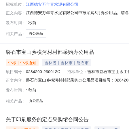
招标单位：
江西德安万年青水泥有限公司
江西德安万年青水泥有限公司申报采购8月办公用品。请
正文内容：
青公司报价。如有疑问请联系：饶13576358793
发布时间：
1秒前
相关产品：
办公用品
磐石市宝山乡横河村村部采购办公用品
中标｜中标通知
吉林省｜吉林市｜磐石市
项目编号：
0284200-260012C
招标单位：
吉林市磐石市宝山乡工
磐石市宝山乡横河村村部采购办公用品项目编号：02842
正文内容：
下：成交供应人为康丙则，成交价为17800元。公示期限：自
发布时间：
1秒前
政府公开栏、磐石市宝山乡横河村经济联合社采购人：杨
相关产品：
办公用品
关于印刷服务的定点采购馆合同公告