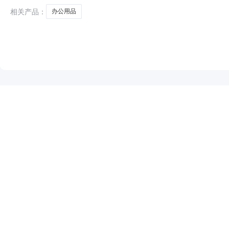
相关产品：
办公用品
NEW
HOT
5折起
暂时没有搜索结果…