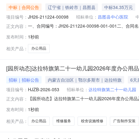
中标｜合同公告
辽宁省｜铁岭市｜昌图县
中标34.35万元
项目编号：
JH26-211224-00098
招标单位：
昌图县中心医院
一、合同编号：JH26-211224-00098-001-00
正文内容：
合同主体采购人（甲方）：昌图县中心医院地址：昌图镇政府路
发布时间：
1秒前
号1门2层联系方式：15142048107六、合同主要
相关产品：
办公用品
[园所动态]达拉特旗第二十一幼儿园2026年度办公
招标｜招标公告
内蒙古自治区｜鄂尔多斯市｜达拉特旗
6天
项目编号：
HJZB-2026-053
招标单位：
达拉特旗第二十一幼儿园
【园所动态】达拉特旗第二十一幼儿园2026年度办公用
正文内容：
儿园教育教学、后勤保育工作有序开展，切实保障幼儿使
发布时间：
1秒前
采购活动。现将有关事项公告如下：项目基本情况项目编号：H
装框架协议采购项目采购方式：
相关产品：
办公用品
维修服务
校舍设施维修
广告制作安装