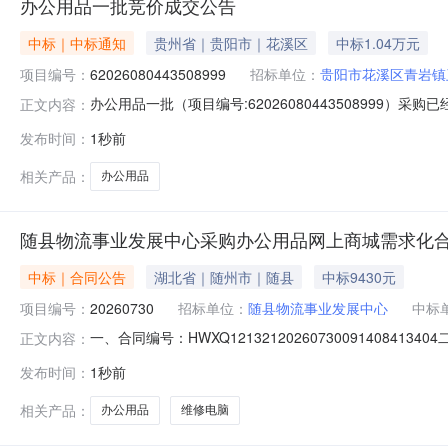
办公用品一批竞价成交公告
中标｜中标通知
贵州省｜贵阳市｜花溪区
中标1.04万元
项目编号：
62026080443508999
招标单位：
贵阳市花溪区青岩镇
办公用品一批（项目编号:62026080443508999）
正文内容：
克虎项目联系电话：13595146520项目所在行政区划编码：5
发布时间：
1秒前
名称：贵阳市花溪区青岩镇卫生院采购单位地址：贵州省贵阳
相关产品：
办公用品
随县物流事业发展中心采购办公用品网上商城需求化
中标｜合同公告
湖北省｜随州市｜随县
中标9430元
项目编号：
20260730
招标单位：
随县物流事业发展中心
中标
一、合同编号：HWXQ1213212026073009140
正文内容：
流事业发展中心采购办公用品、维修电脑五、合同主体采购
发布时间：
1秒前
址：随县联系方式：4581788六、合同主要信息主要标的
相关产品：
办公用品
维修电脑