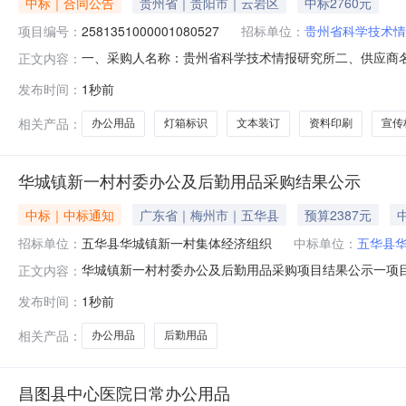
中标｜合同公告
贵州省｜贵阳市｜云岩区
中标2760元
项目编号：
2581351000001080527
招标单位：
贵州省科学技术情
一、采购人名称：贵州省科学技术情报研究所二、供应商
正文内容：
号：2581351000001080527五、合同编号：52990
发布时间：
1秒前
装订、办公用品，各类笔记本证书、手提袋个性化定制，宣传栏
相关产品：
办公用品
灯箱标识
文本装订
资料印刷
宣传
华城镇新一村村委办公及后勤用品采购结果公示
中标｜中标通知
广东省｜梅州市｜五华县
预算2387元
招标单位：
五华县华城镇新一村集体经济组织
中标单位：
五华县
华城镇新一村村委办公及后勤用品采购项目结果公示一项目
正文内容：
中标单位五华县华城镇强镇富村实业有限公司中标价格238
发布时间：
1秒前
时间1、公示时间为2026年08月07日至2026年08
留联系电话
相关产品：
办公用品
后勤用品
昌图县中心医院日常办公用品