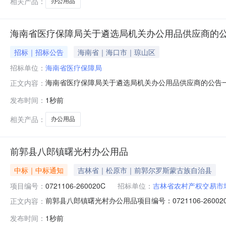
相关产品：
办公用品
海南省医疗保障局关于遴选局机关办公用品供应商的
招标｜招标公告
海南省｜海口市｜琼山区
招标单位：
海南省医疗保障局
海南省医疗保障局关于遴选局机关办公用品供应商的公告
正文内容：
要求：本次遴选供应商依据公开招标的的方式进行，欢迎
发布时间：
1秒前
后以市场价供应其它办公用品。期间如存在价格虚高、服
担民事责任的能力。需提供有效的“统一社会信用代
相关产品：
办公用品
前郭县八郎镇曙光村办公用品
中标｜中标通知
吉林省｜松原市｜前郭尔罗斯蒙古族自治县
项目编号：
0721106-260020C
招标单位：
吉林省农村产权交易市
前郭县八郎镇曙光村办公用品项目编号：0721106-2
正文内容：
丙则，成交价为17800元。公示期限：自发布之日起3个工作
发布时间：
1秒前
罗斯蒙古族自治县八郎镇曙光村股份经济合作社采购人：