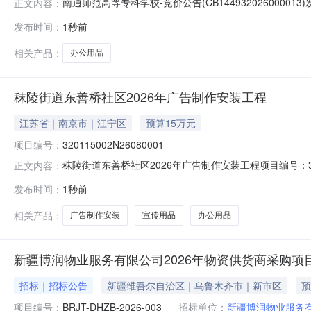
南通师范高等专科学校-竞价公告(CB144932026000013)发布
正文内容：
果后7天内签约合同申购主题：南通师范高等专科学校办
发布时间：
1秒前
求：国产含税收货地址：江苏省/南通市/崇川区/****发
相关产品：
办公用品
秣陵街道东善桥社区2026年广告制作安装工程
江苏省｜南京市｜江宁区
预算15万元
项目编号：
320115002N26080001
秣陵街道东善桥社区2026年广告制作安装工程项目编号：32
正文内容：
52190939)产权信息乡镇（街道）秣陵街道村（社区）东善
发布时间：
1秒前
作，充分发挥新时代文明实践站的作用，做好宣传、标牌
根
相关产品：
广告制作安装
宣传用品
办公用品
新疆博润物业服务有限公司2026年物资供货商采购项
招标｜招标公告
新疆维吾尔自治区｜乌鲁木齐市｜新市区
预
项目编号：
BRJT-DHZB-2026-003
招标单位：
新疆博润物业服务