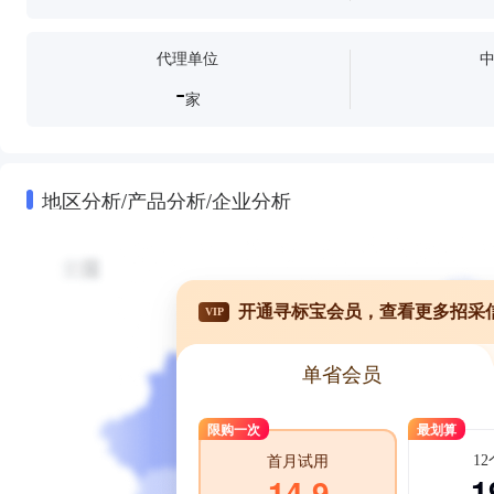
代理单位
-
家
地区分析/产品分析/企业分析
开通寻标宝会员，查看更多招采
VIP
单省会员
限购一次
最划算
1
首月试用
1
14.9