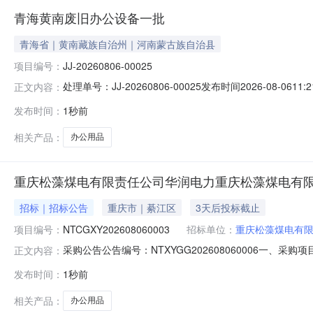
青海黄南废旧办公设备一批
青海省｜黄南藏族自治州｜河南蒙古族自治县
项目编号：
JJ-20260806-00025
处理单号：JJ-20260806-00025发布时间2026-
正文内容：
治县优干宁镇南环路中铁十局同赛高速项目部保证金：200元
发布时间：
1秒前
毒柜、办公桌、办公沙发、木床、铁皮资料柜等。标的附
相关产品：
办公用品
重庆松藻煤电有限责任公司华润电力重庆松藻煤电有
招标｜招标公告
重庆市｜綦江区
3天后投标截止
项目编号：
NTCGXY202608060003
招标单位：
重庆松藻煤电有
采购公告公告编号：NTXYGG202608060006一、采
正文内容：
煤电有限责任公司办公用品物资采购采购内容和范围：详
发布时间：
1秒前
获取采购文件在华润守正采购交易平台发布，不再另行线
时间：2026
相关产品：
办公用品