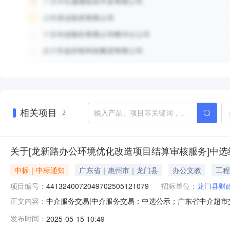
相关项目
2
关于[龙新路办公环境优化改造项目结算审核服务]中
中标｜中标通知
广东省｜惠州市｜龙门县
办公文教
工程
项目编号：
4413240072049702505121079
招标单位：
龙门县财
中介服务交易|中介服务交易；中选公示；广东省中介超市交易系
正文内容：
业主名称：惠州市龙门县财政局中介服务事项：无（属于
发布时间：
2025-05-15 10:49
送审金额计费选取中介机构方式：直接选取业务单位咨询电话