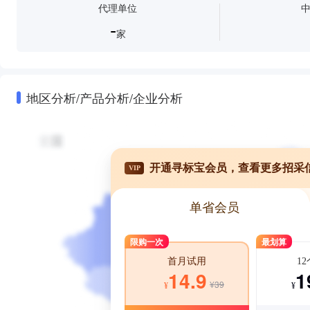
代理单位
-
家
地区分析/产品分析/企业分析
开通寻标宝会员，查看更多招采
VIP
单省会员
限购一次
最划算
1
首月试用
1
14.9
¥39
¥
¥