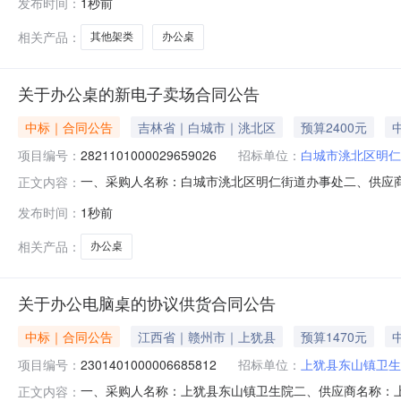
发布时间：
1秒前
89907792供应商(乙方)：中山市心之研科技有限公司地
相关产品：
其他架类
办公桌
关于办公桌的新电子卖场合同公告
中标｜合同公告
吉林省｜白城市｜洮北区
预算2400元
项目编号：
2821101000029659026
招标单位：
白城市洮北区明仁
一、采购人名称：白城市洮北区明仁街道办事处二、供应
正文内容：
2821101000029659026五、合同编号：11N013
发布时间：
1秒前
2.0012002400服务要求或标的基本概况：七、其它事
相关产品：
办公桌
关于办公电脑桌的协议供货合同公告
中标｜合同公告
江西省｜赣州市｜上犹县
预算1470元
项目编号：
2301401000006685812
招标单位：
上犹县东山镇卫生
一、采购人名称：上犹县东山镇卫生院二、供应商名称：上犹金
正文内容：