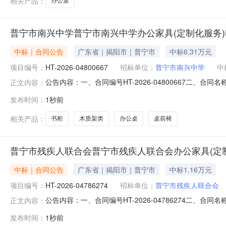
相关产品：
办公桌
普宁市南兴中学普宁市南兴中学办公家具(定制化服务
中标｜合同公告
广东省｜揭阳市｜普宁市
中标6.31万元
项目编号：
HT-2026-04800667
招标单位：
普宁市南兴中学
中
公告内容：一、合同编号HT-2026-04800667二、合
正文内容：
办公家具（定制化服务）定点采购五、合同主体采购人(甲方)
发布时间：
1秒前
具商行地址：汕头市龙湖区周厝塭东安路8号一楼联系方式：13
相关产品：
书柜
木质架类
办公桌
桌前椅
普宁市残疾人联合会普宁市残疾人联合会办公家具(定
中标｜合同公告
广东省｜揭阳市｜普宁市
中标1.16万元
项目编号：
HT-2026-04786274
招标单位：
普宁市残疾人联合会
公告内容：一、合同编号HT-2026-04786274二、合
正文内容：
人联合会办公家具（定制化服务）定点采购五、合同主体采
发布时间：
1秒前
方式：0663-2220572供应商(乙方)：广东索野商务服