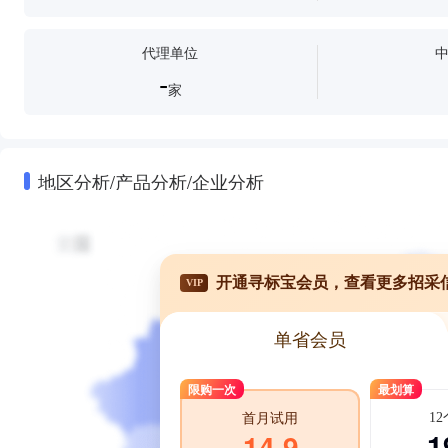
代理单位
-
家
地区分析/产品分析/企业分析
开通寻标宝会员，查看更多招采
VIP
单省会员
限购一次
最划算
1
首月试用
1
14.9