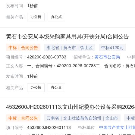
称：中共连山壮族瑶族自治县委政法委员会办公家具（定
发布时间：
1秒前
瑶族自治县吉田镇鹿鸣东路县府大楼201联系方式：134
07
相关产品：
办公椅
办公桌
黄石市公安局本级采购家具用具(开铁分局)合同公告
中标｜合同公告
湖北省｜黄石市｜铁山区
中标4120元
项目编号：
420200-2026-00783
招标单位：
黄石市公安局
中
一、合同编号：420200-2026-00783二、合同名称
正文内容：
局）五、合同主体1、采购人（甲方）：黄石市公安局本级2
发布时间：
1秒前
商行5、地址：黄石大道596号鄂东商城内6、联系方式：1
相关产品：
办公椅
办公桌
4532600JH202601113:文山州纪委办公设备采购2026
中标｜合同公告
云南省｜文山壮族苗族自治州｜文山市
中标
项目编号：
4532600JH202601113
招标单位：
中国共产党文山壮