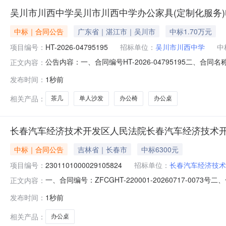
吴川市川西中学吴川市川西中学办公家具(定制化服务
中标｜合同公告
广东省｜湛江市｜吴川市
中标1.70万元
项目编号：
HT-2026-04795195
招标单位：
吴川市川西中学
中
公告内容：一、合同编号HT-2026-04795195二、合
正文内容：
办公家具（定制化服务）定点采购五、合同主体采购人(甲方)
发布时间：
1秒前
科技有限公司地址：湛江经济技术开发区乐金路19号上景中心
相关产品：
茶几
单人沙发
办公椅
办公桌
长春汽车经济技术开发区人民法院长春汽车经济技术
中标｜合同公告
吉林省｜长春市
中标6300元
项目编号：
2301101000029105824
招标单位：
长春汽车经济技术
一、合同编号：ZFCGHT-220001-20260717-0
正文内容：
项目名称：2301101000029105824五、合同主体采
发布时间：
1秒前
商贸有限公司地址：长春市二道区民丰街以东、安乐路以南亚泰
相关产品：
办公桌