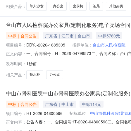
相关产品：
单人沙发
办公桌
桌前椅
茶几
其他架类
台山市人民检察院办公家具(定制化服务)电子卖场合同
中标｜合同公告
广东省｜江门市｜台山市
中标5780元
项目编号：
DDYJ-2026-1885305
招标单位：
台山市人民检察院
一、合同编号：HT-2026-04796573二、合同名称：
正文内容：
院办公家具（定制化服务）定点采购五、合同主体采购人（甲
发布时间：
1秒前
供应商（乙方）：广东沃豪家具有限公司地址：外海街道联系
相关产品：
茶水柜
办公桌
中山市骨科医院中山市骨科医院办公家具(定制化服务
中标｜合同公告
广东省｜中山市
中标114元
项目编号：
HT-2026-04800596
招标单位：
中山市骨科医院(北京
公告内容：一、合同编号HT-2026-04800596二、合
正文内容：
办公家具（定制化服务）定点采购五、合同主体采购人(甲方