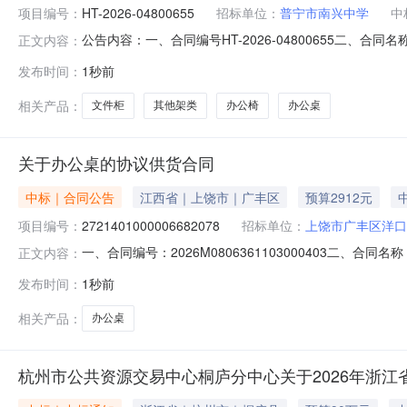
项目编号：
HT-2026-04800655
招标单位：
普宁市南兴中学
中
公告内容：一、合同编号HT-2026-04800655二、合
正文内容：
办公家具（定制化服务）定点采购五、合同主体采购人(甲方)
发布时间：
1秒前
具商行地址：汕头市龙湖区周厝塭东安路8号一楼联系方式：13
相关产品：
文件柜
其他架类
办公椅
办公桌
关于办公桌的协议供货合同
中标｜合同公告
江西省｜上饶市｜广丰区
预算2912元
项目编号：
2721401000006682078
招标单位：
上饶市广丰区洋口
一、合同编号：2026M0806361103000403二、合
正文内容：
货项目五、合同主体采购人（甲方）：上饶市广丰区洋口镇人
发布时间：
1秒前
上饶市广丰区永丰街道洋口街C区7栋联系方式：180793
相关产品：
办公桌
杭州市公共资源交易中心桐庐分中心关于2026年浙江