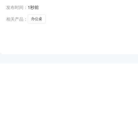
合同编号：2026M0807360724000002六、合同内
发布时间：
1秒前
3.004901470服务要求或标的基本概况：七、其它事项
相关产品：
办公桌
NEW
HOT
5折起
暂时没有搜索结果…