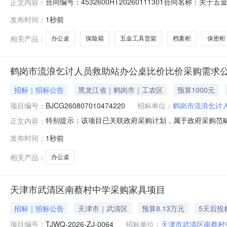
合同编号：4532600HT20260111301合同名称：关
正文内容：
中国共产党文山壮族苗族自治州纪律检查委员会供应商（乙方
发布时间：
1秒前
07-24合同公告日期：2026-08-07代理机构：进
相关产品：
办公桌
保险箱
五金工具货架
档案柜
保密柜
鹤岗市流浪乞讨人员救助站办公桌比价比价采购需求
招标｜招标公告
黑龙江省｜鹤岗市｜工农区
预算1000元
项目编号：
BJCG260807010474220
招标单位：
鹤岗市流浪乞讨
特别提示：该项目已关联政府采购计划，属于政府采购范
正文内容：
购活动时，认为自身权益受到损害的，可按照《黑龙江省
发布时间：
1秒前
目名称:鹤岗市流浪乞讨人员救助站办公桌比价项目编号:BJCG2
(元)：1
相关产品：
办公桌
天津市武清区南蔡村中学采购家具项目
招标｜招标公告
天津市｜武清区
预算8.13万元
5天后投
项目编号：
TJWQ-2026-ZJ-0064
招标单位：
天津市武清区南蔡村