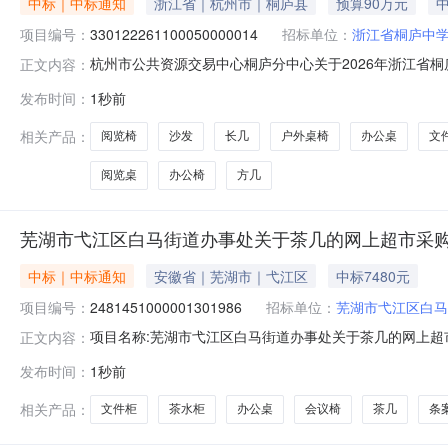
中标｜中标通知
浙江省｜杭州市｜桐庐县
预算90万元
中
项目编号：
330122261100050000014
招标单位：
浙江省桐庐中
杭州市公共资源交易中心桐庐分中心关于2026年浙江省桐庐中
正文内容：
年浙江省桐庐中学提升改造工程办公家具采购项目三、中标
发布时间：
1秒前
819400（元）杭州卓尚科教用品有限公司浙江省杭州市桐庐
相关产品：
阅览椅
沙发
长几
户外桌椅
办公桌
文
阅览桌
办公椅
方几
芜湖市弋江区白马街道办事处关于茶几的网上超市采
中标｜中标通知
安徽省｜芜湖市｜弋江区
中标7480元
项目编号：
2481451000001301986
招标单位：
芜湖市弋江区白马
项目名称:芜湖市弋江区白马街道办事处关于茶几的网上超市采
正文内容：
市弋江区白马街道办事处关于茶几的网上超市采购项目采购项目项
发布时间：
1秒前
马街道办事处采购单位地址:/三、成交信息交易方式:议价采
相关产品：
文件柜
茶水柜
办公桌
会议椅
茶几
条