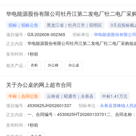
华电能源股份有限公司牡丹江第二发电厂牡二电厂采
招标｜招标公告
黑龙江省｜牡丹江市｜阳明区
3天后投标截
项目编号：
GX-202608-002365
招标单位：
华电能源股份有限公
华电能源股份有限公司牡丹江第二发电厂牡二电厂采购低值易
正文内容：
机构：华电能源股份有限公司牡丹江第二发电厂四、采购方式
发布时间：
1秒前
2026-08-31九、备注：十、采购清单序号采购人物
发电厂
相关产品：
衣柜
办公椅
办公桌
关于办公桌的网上超市合同
中标｜合同公告
云南省｜昭通市｜永善县
中标1.41万元
项目编号：
4530625JH202601337
招标单位：
永善县莲峰镇人民
一、合同编号：4530625HT20260133701二、合
正文内容：
方）：莲峰镇人民政府办公室地址：永善县莲峰镇人民政府联系
发布时间：
1秒前
同主要信息主要标的名称：莲峰镇人民政府采购办公桌规格型