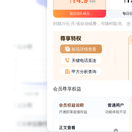
¥39
¥
¥
每日仅0.48元
每日仅
到期29元/月/省自动续费，可随时取消。
标讯详情查看
关键电话直连
甲方分析查询
会员尊享权益