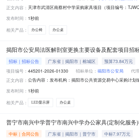
天津市武清区南蔡村中学采购家具项目（项目编号：TJWQ
正文内容：
津市武清区南蔡村中学采购家具项目实施政府采购。现欢迎
发布时间：
1秒前
2026-ZJ-0064二、项目内容序号商品名称计量单位数
板，宽
相关产品：
办公椅
办公桌
揭阳市公安局法医解剖室更换主要设备及配套项目招
招标｜招标公告
广东省｜揭阳市｜榕城区
预算73.84万元
项目编号：
445201-2026-01330
招标单位：
揭阳市公安局
代
公告内容：发布机构：揭阳市公共资源交易中心采购计划编号：44
正文内容：
目经办人：黄卓芬项目负责人：陈增炫项目概况揭阳市公安局法医解
发布时间：
1秒前
标文件，并于2026年08月28日09时00分（北京时间）前递
相关产品：
LED显示屏
办公桌
普宁市南兴中学普宁市南兴中学办公家具(定制化服务
中标｜合同公告
广东省｜揭阳市｜普宁市
中标7.97万元