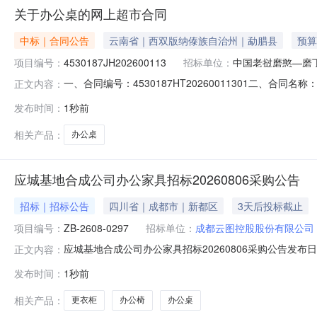
关于办公桌的网上超市合同
中标｜合同公告
云南省｜西双版纳傣族自治州｜勐腊县
预算
项目编号：
4530187JH202600113
招标单位：
中国老挝磨憨—磨
一、合同编号：4530187HT20260011301二、合
正文内容：
方）：中国老挝磨憨—磨丁经济合作区管理委员会综合管理部
发布时间：
1秒前
有限公司地址：磨憨-磨丁经济合作区南国丽苑15栋联系方式
相关产品：
办公桌
应城基地合成公司办公家具招标20260806采购公告
招标｜招标公告
四川省｜成都市｜新都区
3天后投标截止
项目编号：
ZB-2608-0297
招标单位：
成都云图控股股份有限公司
应城基地合成公司办公家具招标20260806采购公告发布日
正文内容：
制度，本着“公开、公平、公正、诚信”的原则，诚邀具备投标资
发布时间：
1秒前
02971.3交货地点和时间：按实际订单地址及交期要求；1.
相关产品：
更衣柜
办公椅
办公桌