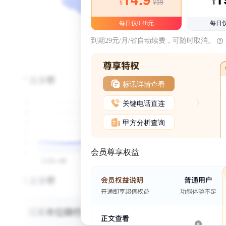
¥39
¥
¥
每日仅0.48元
每日仅
到期29元/月/省自动续费，可随时取消。
标讯详情查看
关键电话直连
甲方分析查询
会员尊享权益