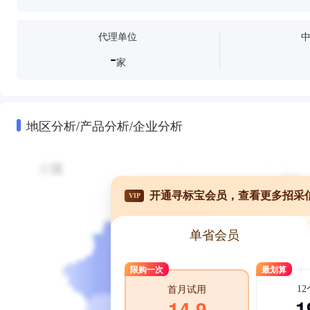
代理单位
-
家
地区分析/产品分析/企业分析
开通寻标宝会员，查看更多招采
VIP
单省会员
限购一次
最划算
1
首月试用
1
14.9