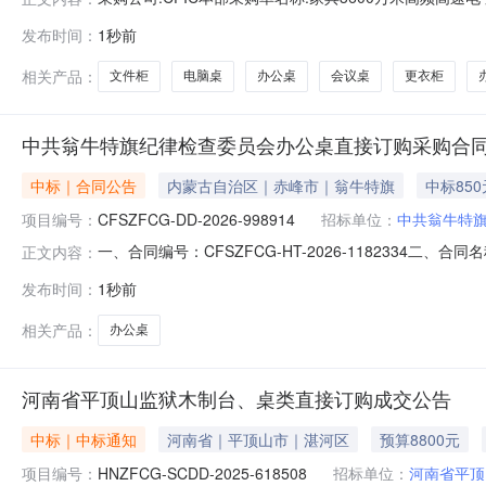
1314:40:58采购单简述:采购物资清单序号商品名称数量单位规
发布时间：
1秒前
风T字型2人位\白色单人位：办公室屏风员工位L型卡桌：145
相关产品：
文件柜
电脑桌
办公桌
会议桌
更衣柜
中共翁牛特旗纪律检查委员会办公桌直接订购采购合
中标｜合同公告
内蒙古自治区｜赤峰市｜翁牛特旗
中标850
项目编号：
CFSZFCG-DD-2026-998914
招标单位：
中共翁牛特旗
一、合同编号：CFSZFCG-HT-2026-1182334二
正文内容：
中共翁牛特旗纪律检查委员会采购订单五、合同主体采购人（
发布时间：
1秒前
供应商（乙方）：翁牛特旗乌丹镇程铠家俱城地址：内蒙古赤
相关产品：
办公桌
河南省平顶山监狱木制台、桌类直接订购成交公告
中标｜中标通知
河南省｜平顶山市｜湛河区
预算8800元
项目编号：
HNZFCG-SCDD-2025-618508
招标单位：
河南省平顶