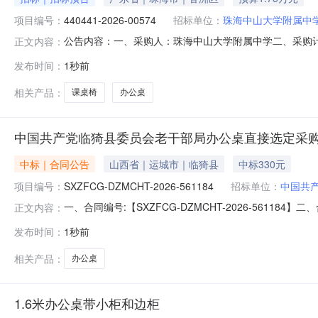
项目编号：
440441-2026-00574
招标单位：
珠海中山大学附属中
公告内容：一、采购人：珠海中山大学附属中学二、采购计划编
正文内容：
17500.00六、需求时间：七、采购方式：9八、备案时间：2026
发布时间：
1秒前
相关产品：
课桌椅
办公桌
中国共产党临猗县委员会老干部局办公桌直接选定采
中标｜合同公告
山西省｜运城市｜临猗县
中标330元
项目编号：
SXZFCG-DZMCHT-2026-561184
招标单位：
中国共
一、合同编号:【SXZFCG-DZMCHT-2026-56
正文内容：
猗县委员会老干部局办公桌采购订单】五、合同主体采购
发布时间：
1秒前
方）：【运城艺博商贸有限公司】地址：山西省运城市临
规格型号（或服务要
相关产品：
办公桌
1.6米办公桌带小柜和边柜