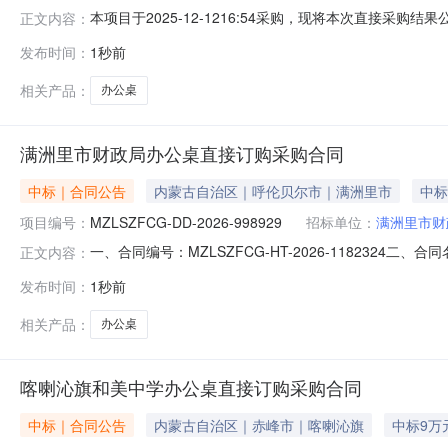
本项目于2025-12-1216:54采购，现将本次直接采购结果
正文内容：
计划编号：NZC2025-A03-XY-440419二、成交
发布时间：
1秒前
参数需求商品名称技术规格数量单价（元）总金额（元）办公桌HL-F
相关产品：
办公桌
满洲里市财政局办公桌直接订购采购合同
中标｜合同公告
内蒙古自治区｜呼伦贝尔市｜满洲里市
中标
项目编号：
MZLSZFCG-DD-2026-998929
招标单位：
满洲里市财
一、合同编号：MZLSZFCG-HT-2026-1182324
正文内容：
政局采购订单五、合同主体采购人（甲方）：满洲里市财政局
发布时间：
1秒前
市美辰家私店（个体工商户）地址：内蒙古自治区-呼伦贝尔市
相关产品：
办公桌
喀喇沁旗和美中学办公桌直接订购采购合同
中标｜合同公告
内蒙古自治区｜赤峰市｜喀喇沁旗
中标9万