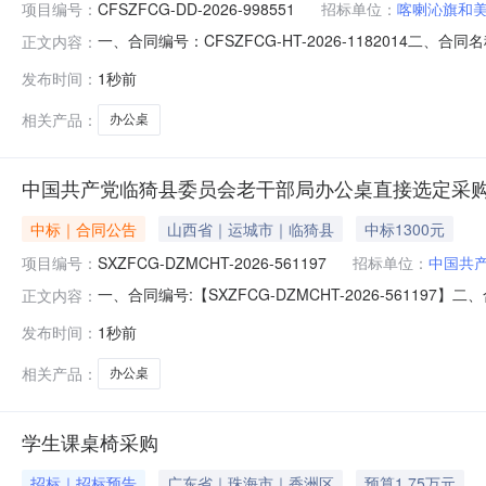
项目编号：
CFSZFCG-DD-2026-998551
招标单位：
喀喇沁旗和
一、合同编号：CFSZFCG-HT-2026-1182014二
正文内容：
美中学采购订单五、合同主体采购人（甲方）：喀喇沁旗
发布时间：
1秒前
13451366982供应商（乙方）：江苏三毛教仪成套设
相关产品：
办公桌
中国共产党临猗县委员会老干部局办公桌直接选定采
中标｜合同公告
山西省｜运城市｜临猗县
中标1300元
项目编号：
SXZFCG-DZMCHT-2026-561197
招标单位：
中国共
一、合同编号:【SXZFCG-DZMCHT-2026-56
正文内容：
猗县委员会老干部局办公桌采购订单】五、合同主体采购
发布时间：
1秒前
方）：【运城艺博商贸有限公司】地址：山西省运城市临
（或服务要求）：参
相关产品：
办公桌
学生课桌椅采购
招标｜招标预告
广东省｜珠海市｜香洲区
预算1.75万元