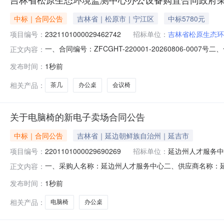
中标｜合同公告
吉林省｜松原市｜宁江区
中标5780元
项目编号：
2321101000029462742
招标单位：
吉林省松原生态环
一、合同编号：ZFCGHT-220001-20260806-0007
正文内容：
体采购人(甲方)：吉林省松原生态环境监测中心地址：吉林省
发布时间：
1秒前
原市飞宇世纪商城内联系方式：15584551233六、合同
相关产品：
茶几
办公桌
会议椅
关于电脑椅的新电子卖场合同公告
中标｜合同公告
吉林省｜延边朝鲜族自治州｜延吉市
项目编号：
2201101000029690269
招标单位：
延边州人才服务中
一、采购人名称：延边州人才服务中心二、供应商名称：
正文内容：
2201101000029690269五、合同编号：11N72489
发布时间：
1秒前
2.0055011002中伟1.8米办公桌中伟1.8米张2.
相关产品：
电脑椅
办公桌