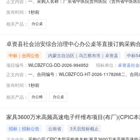
一、采购人名称：广东省中医院贵州医院（贵州省中医医
正文内容：
院）关于办公桌的网上超市采购项目三、采购项目编号：297
发布时间：
1秒前
应商拒单补充说明:已和采购人联系八、其他事项：九、联
联系人：联系电话：传真：
相关产品：
办公桌
卓资县社会治安综合治理中心办公桌等直接订购采购
中标｜合同公告
内蒙古自治区｜乌兰察布市｜卓资县
中标5
项目编号：
WLCBZFCG-DD-2026-994952
招标单位：
卓资县社会
一、合同编号：WLCBZFCG-HT-2026-1178268
正文内容：
称：卓资县社会治安综合治理中心采购订单五、合同主体
发布时间：
1秒前
15647179163供应商（乙方）：内蒙古梓巡商贸有限
相关产品：
办公椅
办公桌
家具3600万米高频高速电子纤维布项目(布厂)(CPIC本
招标｜招标公告
云南省
3天后投标截止
采购公司:CPIC本部采购单名称:家具3600万米高频高速电子纤
正文内容：