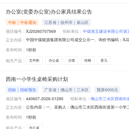
办公室(党委办公室)办公家具结果公告
中标｜中标通知
江苏省｜徐州市｜泉山区
项目编号：
XJ20260707569
招标单位：
中煤第五建设有限公司第
中国中煤能源集团有限公司成交公示一、询价书编码：XJ2
正文内容：
同谈判后确定特此公告。采购单位：中煤第五建设有限公司第五工
发布时间：
1秒前
立式个2.0132026-07-3100:00:00640206802011办公沙发|
相关产品：
文件柜
办公桌
沙发
转椅
茶几
西南一小学生桌椅采购计划
招标｜招标预告
广东省｜佛山市｜三水区
预算6000元
项目编号：
440607-2026-01290
招标单位：
佛山市三水区西南街
公告内容：一、采购人：佛山市三水区西南街道第一小学二、采
正文内容：
购预算金额（元）：6000.00六、需求时间：七、采购方式：9八
发布时间：
1秒前
相关产品：
办公桌