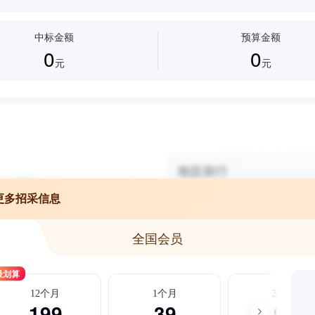
中标金额
预算金额
0
0
元
元
更多招采信息
全国会员
最划算
12个月
1个月
3个月
199
39
99