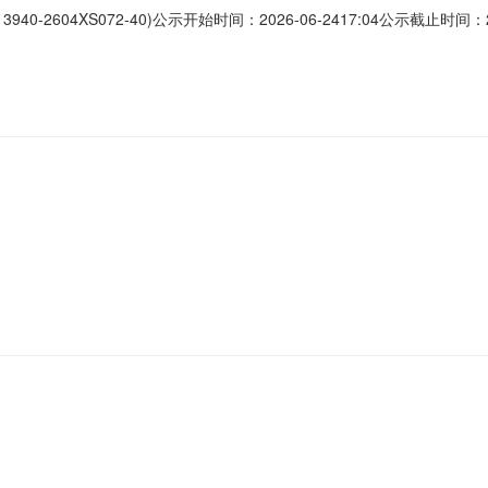
604XS072-40)公示开始时间：2026-06-2417:04公示截止时间：2
确定标段（包）分类拣选机采购项目的中标候选人，现公示如下：一、中标候选
负责人三、其他公示内容无