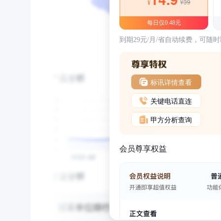
¥39
¥
每日仅0.48元
到期29元/月/省自动续费，可随
标讯详情查看
关键电话直连
甲方分析查询
会员尊享权益