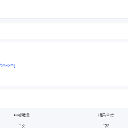
结果公告]
中标数量
招采单位
-
-
次
家