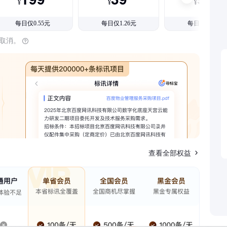
¥
¥
¥
每日仅0.55元
每日仅1.26元
每日仅1.08元
时取消。
查看全部权益