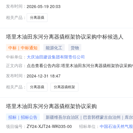
招标投标平台(https://bidding.epec.co
发布时间：
2026-05-19 20:03
年度2009分离器框架采购生产分离器撬\DN1200PN6.3MPaV=
相关产品：
分离器撬
塔里木油田东河分离器撬框架协议采购中标候选人
中标｜中标通知
能源化工
货物
中标单位：
大庆油田建设集团有限责任公司
点击查看公告内容:塔里木油田东河分离器撬框架协议采购中
正文内容：
名：3|候选人：大庆惠博普石油机械设备制造有限公司排
发布时间：
2024-12-31 18:47
相关产品：
分离器撬
分离器撬框架
塔里木油田东河分离器撬框架协议采购
招标｜招标公告
新疆维吾尔自治区｜巴音郭楞蒙古自治州｜库尔
项目编号：
ZY24-XJT24-WK035-00
招标单位：
中国石油天然气股