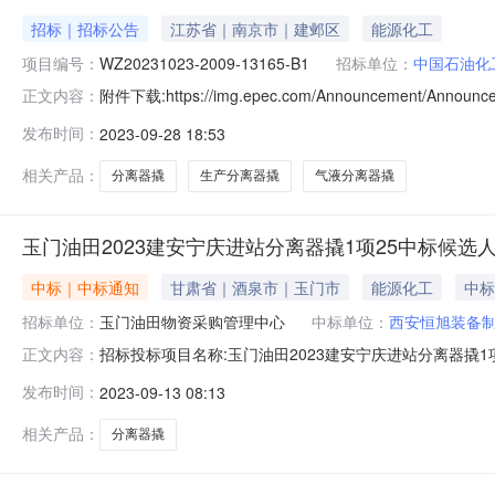
招标｜招标公告
江苏省｜南京市｜建邺区
能源化工
项目编号：
WZ20231023-2009-13165-B1
招标单位：
中国石油化
附件下载:https://img.epec.com/Announcement/Ann
正文内容：
招标采购方案会审单采购招标公告1.招标条件本招标项目中石化华东
发布时间：
2023-09-28 18:53
工股份有限公司华东油气分公司，招标项目资金来自企业
相关产品：
分离器撬
生产分离器撬
气液分离器撬
玉门油田2023建安宁庆进站分离器撬1项25中标候选
中标｜中标通知
甘肃省｜酒泉市｜玉门市
能源化工
中标
招标单位：
玉门油田物资采购管理中心
中标单位：
西安恒旭装备
招标投标项目名称:玉门油田2023建安宁庆进站分离器撬1项2
正文内容：
0509:15:08中标结果：投标人标段标段报价技术分商务分评标
发布时间：
2023-09-13 08:13
至null
相关产品：
分离器撬