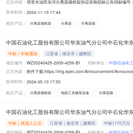
塔里木油田东河分离器撬框架协议采购招标公告招标编号：ZY
正文内容：
来自投资（资金来源），出资比例为100%。该项目已具备
发布时间：
2024-11-15 17:44
超压隐患整改工程用料，数量5台。项目所在地为塔里木油田
型号计量
相关产品：
分离器撬框架
分离器
分离器撬
中国石油化工股份有限公司华东油气分公司中石化华东油
中标｜中标通知
江苏省｜南京市｜建邺区
项目编号：
WZ20240425-2009-4256-B1
招标单位：
中国石油化
附件下载:https://img.epec.com/Announcement/A
正文内容：
2024年度200924分离器撬框架采购二、招标编号：WZ2
发布时间：
2024-05-13 17:53
工程有限公司四、联系方式联系人：刘斌才电话：025-864
相关产品：
分离器撬框架
地面工具橇装设备
分离器撬
中国石油化工股份有限公司华东油气分公司中石化华东油
中标｜候选人公示
江苏省｜南京市｜建邺区
中标1170万元
项目编号：
WZ20240425-2009-4256-B1
招标单位：
中国石油化