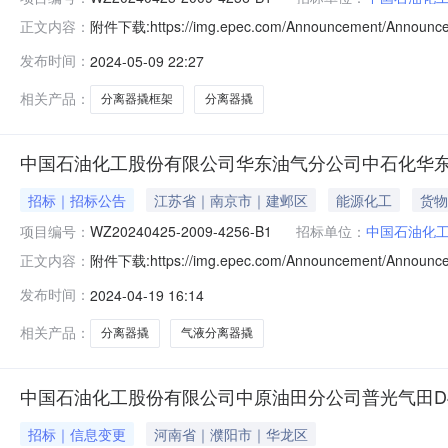
附件下载:https://img.epec.com/Announcement/A
正文内容：
气分公司2024年度200924分离器撬框架采购二、招标编号
发布时间：
2024-05-09 22:27
交货期综合得分备注1四川科新机电股份有限公司11701170
相关产品：
分离器撬框架
分离器撬
中国石油化工股份有限公司华东油气分公司中石化华东油
招标｜招标公告
江苏省｜南京市｜建邺区
能源化工
货物
项目编号：
WZ20240425-2009-4256-B1
招标单位：
中国石油化
附件下载:https://img.epec.com/Announcement/Ann
正文内容：
架采购采购招标公告1.招标条件本招标项目中石化华东油气分公司
发布时间：
2024-04-19 16:14
公司，招标项目资金来自企业自有资金，出资比例为100
相关产品：
分离器撬
气液分离器撬
中国石油化工股份有限公司中原油田分公司普光气田D40
招标｜信息变更
河南省｜濮阳市｜华龙区