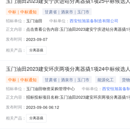
玉门油田2023建安宁庆进站分离器撬1项25中标候选
中标｜中标通知
甘肃省｜酒泉市｜玉门市
招标单位：
玉门油田
中标单位：
西安恒旭装备制造有限公司
点击查看公告内容:玉门油田2023建安宁庆进站分离器撬1
正文内容：
司排名：7|候选人：江苏立业环境科技有限公司排名：6|
发布时间：
2023-09-07
公司排名：3|候选人：西安龙源石化设备有限公司排名：2
非标设备有限
相关产品：
分离器撬
玉门油田2023建安环庆两项分离器撬1项24中标候选
中标｜中标通知
甘肃省｜酒泉市｜玉门市
能源化工
货物
招标单位：
玉门油田物资采购管理中心
中标单位：
西安恒旭装备
招标投标项目名称:玉门油田2023建安环庆两项分离器撬1项2
正文内容：
3109:04:22中标结果：投标人标段标段报价技术分商务分评标
发布时间：
2023-09-06 06:12
至null
相关产品：
分离器撬