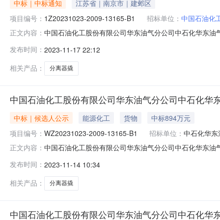
中标｜中标通知
江苏省｜南京市｜建邺区
项目编号：
1Z20231023-2009-13165-B1
招标单位：
中国石油化
中国石油化工股份有限公司华东油气分公司中石化华东油气分公
正文内容：
东油气分公司2023年度分离器撬200999招标采购方案会审单
发布时间：
2023-11-17 22:12
油田天峰科工贸钢构有限责任公司胜利油田物华石油装备制造有限
相关产品：
分离器撬
中国石油化工股份有限公司华东油气分公司中石化华东油气
中标｜候选人公示
能源化工
货物
中标894万元
项目编号：
WZ20231023-2009-13165-B1
招标单位：
中石化华东
中国石油化工股份有限公司华东油气分公司中石化华东油气分公司
正文内容：
示一、项目名称：中石化华东油气分公司2023年度分离器撬20
发布时间：
2023-11-14 10:34
标人投标报价（万元）评标价格（万元）质量交货期综合得分备注
相关产品：
分离器撬
中国石油化工股份有限公司华东油气分公司中石化华东油气