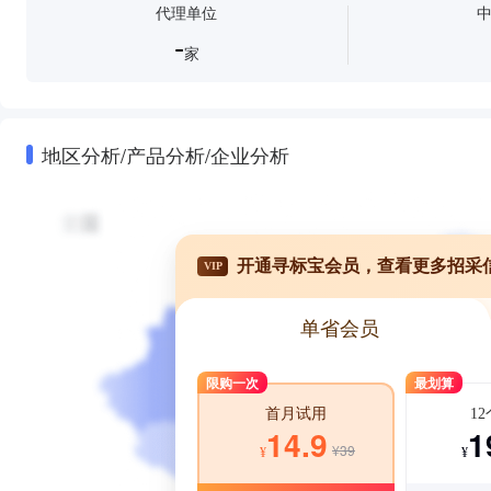
代理单位
-
家
地区分析/产品分析/企业分析
开通寻标宝会员，查看更多招采
VIP
单省会员
限购一次
最划算
1
首月试用
1
14.9
¥39
¥
¥