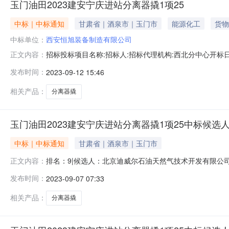
玉门油田2023建安宁庆进站分离器撬1项25
中标｜中标通知
甘肃省｜酒泉市｜玉门市
能源化工
货物
中标单位：
西安恒旭装备制造有限公司
招标投标项目名称:招标人:招标代理机构:西北分中心开标日期:20
正文内容：
安恒旭装备制造有限公司包1184450040.68944.6694.34
发布时间：
2023-09-12 15:46
相关产品：
分离器撬
玉门油田2023建安宁庆进站分离器撬1项25中标候选
中标｜中标通知
甘肃省｜酒泉市｜玉门市
排名：9|候选人：北京迪威尔石油天然气技术开发有限公司
正文内容：
化设备有限公司排名：5|候选人：四川惠士特能源装备有限
发布时间：
2023-09-07 07:33
普石油机械设备制造有限公司排名：1|候选人：西安恒旭装
候选人：中国石油
相关产品：
分离器撬