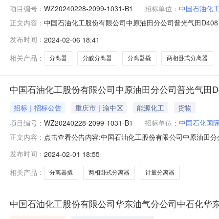
项目编号：
WZ20240228-2099-1031-B1
招标单位：
中国石油化
中国石油化工股份有限公司中原油田分公司普光气田D408
正文内容：
CA数字证书加密制作投标文件，操作流程见下方说明。Re
发布时间：
2024-02-06 18:41
对普光气田D408、普陆1-6H地面工程计量分离器、分酸
209
相关产品：
分离器
分酸分离器
分离器撬
两相卧式分离器
中国石油化工股份有限公司中原油田分公司普光气田D4
招标｜招标公告
重庆市｜渝中区
能源化工
货物
项目编号：
WZ20240228-2099-1031-B1
招标单位：
中国石化国
点击查看公告内容:中国石油化工股份有限公司中原油田分公司
正文内容：
等公开招标采购招标公告1.招标条件本招标项目普光气田D408
发布时间：
2024-02-01 18:55
限公司中原油田分公司，招标项目资金来自企业自有资金，出
相关产品：
分离器撬
两相卧式分离器
计量分离器
中国石油化工股份有限公司华东油气分公司中石化华东油气